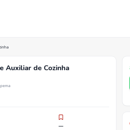
zinha
 Auxiliar de Cozinha
Itapema
—