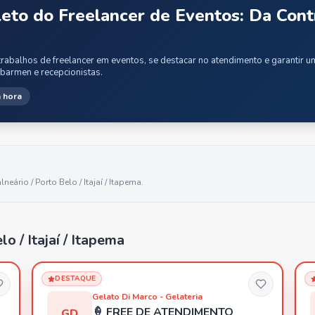
eto do Freelancer de Eventos: Da Cont
rabalhos de freelancer em eventos, se destacar no atendimento e garantir 
 barmen e recepcionistas.
 hora
lneário / Porto Belo / Itajaí / Itapema
.
o / Itajaí / Itapema
DESTAQUE
Gelato Di Marco - Gelateria
🍦 FREE DE ATENDIMENTO
GD