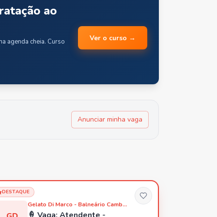
ratação ao
Ver o curso →
uma agenda cheia. Curso
Anunciar minha vaga
DESTAQUE
Gelato Di Marco - Balneário Camboriú
🍦 Vaga: Atendente -
GD