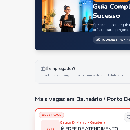
Guia Compl
Sucesso
Aprenda a conseguir t
prático para garçons,
💰
R$ 29,90
• PDF na
É empregador?
Divulgue sua vaga para milhares de candidatos em
Ba
Mais vagas
em Balneário / Porto Bel
DESTAQUE
Gelato Di Marco - Gelateria
🍦 FREE DE ATENDIMENTO
GD