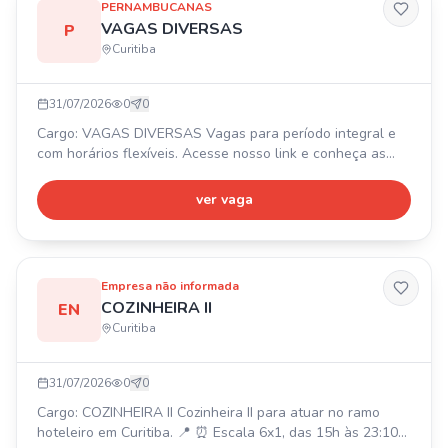
PERNAMBUCANAS
VAGAS DIVERSAS
P
Curitiba
31/07/2026
0
0
Cargo: VAGAS DIVERSAS Vagas para período integral e
com horários flexíveis. Acesse nosso link e conheça as
vagas: https://vemprafamilia-pernambucanas.cliqx.com.br
ver vaga
Empresa não informada
COZINHEIRA II
EN
Curitiba
31/07/2026
0
0
Cargo: COZINHEIRA II Cozinheira II para atuar no ramo
hoteleiro em Curitiba. 📍 ⏰ Escala 6x1, das 15h às 23:10h.