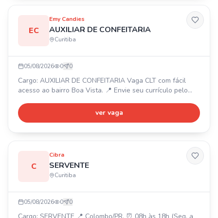
julianasouza.axton@gmail.com ou entre em contato pelo
WhatsApp.
Emy Candies
AUXILIAR DE CONFEITARIA
EC
Curitiba
05/08/2026
0
0
Cargo: AUXILIAR DE CONFEITARIA Vaga CLT com fácil
acesso ao bairro Boa Vista. 📍 Envie seu currículo pelo
WhatsApp.
ver vaga
Cibra
SERVENTE
C
Curitiba
05/08/2026
0
0
Cargo: SERVENTE 📍 Colombo/PR. ⏰ 08h às 18h (Seg. a