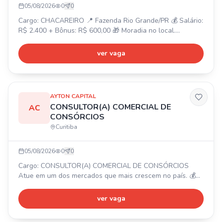
05/08/2026
0
0
Cargo: CHACAREIRO 📍 Fazenda Rio Grande/PR 💰 Salário:
R$ 2.400 + Bônus: R$ 600,00 🎁 Moradia no local.
Atividades: Manutenção e conservação da chácara, corte
de grama, jardim, horta, pomar, limpeza e pequenos
ver vaga
reparos. Requisitos: Experiência como chacareiro/caseiro,
conhecimento em manutenção geral, jardinagem, roçada e
noções básicas de reparos. Responsável e comprometido.
AYTON CAPITAL
CONSULTOR(A) COMERCIAL DE
AC
CONSÓRCIOS
Curitiba
05/08/2026
0
0
Cargo: CONSULTOR(A) COMERCIAL DE CONSÓRCIOS
Atue em um dos mercados que mais crescem no país. 💰
Ajuda de custo R$ 3.000,00 + comissão OU modelo 100%
comissionado sem teto de ganhos. ✨ Para início imediato.
ver vaga
🧑‍💻 Treinamento completo, suporte e ferramentas. 📈
Crescimento e reconhecimento. Envie seu currículo para