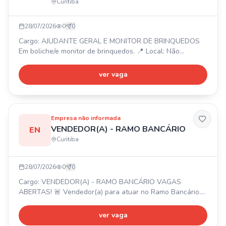
Curitiba
28/07/2026
0
0
Cargo: AJUDANTE GERAL E MONITOR DE BRINQUEDOS
Em boliche/e monitor de brinquedos. 📍 Local: Não
especificado. ⏰ Horários: 2 turnos (Segunda a sexta das
9:00 as 16:00 // 16:00 as 21h). 💰 Salário: $180,00 diária. 🎁
ver vaga
Benefícios: Vale transporte, almoço/café.
Empresa não informada
VENDEDOR(A) - RAMO BANCÁRIO
EN
Curitiba
28/07/2026
0
0
Cargo: VENDEDOR(A) - RAMO BANCÁRIO VAGAS
ABERTAS! 🚨 Vendedor(a) para atuar no Ramo Bancário.
🚗🏡💼 📍 Rua Nilo Peçanha – Bom Retiro. ⏰ Segunda a
Sexta, 9h às 18h; Sábado, 9h às 13h (Negociável). 💰 Fixo
ver vaga
(R$1.820,00) + comissão + bônus por metas (podendo