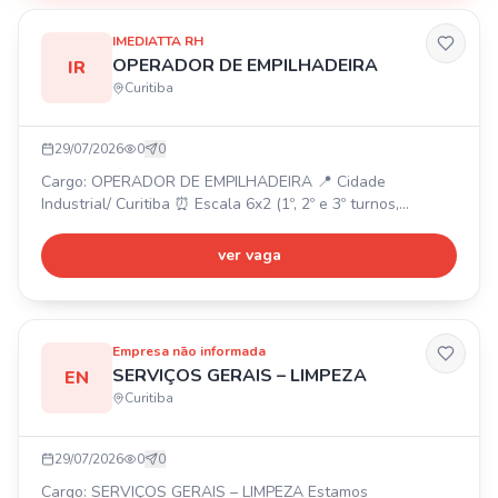
IMEDIATTA RH
OPERADOR DE EMPILHADEIRA
IR
Curitiba
29/07/2026
0
0
Cargo: OPERADOR DE EMPILHADEIRA 📍 Cidade
Industrial/ Curitiba ⏰ Escala 6x2 (1º, 2º e 3º turnos,
disponibilidade para sábados conforme escala) 💰 R$
2.987,65 ✅ Ensino médio completo, CNH B, curso de
ver vaga
operador de empilhadeira atualizado, experiência
comprovada em empilhadeira de grande porte. 🎁
Benefícios: Refeição no local, Vale Transporte, Seguro de
Vida.
Empresa não informada
SERVIÇOS GERAIS – LIMPEZA
EN
Curitiba
29/07/2026
0
0
Cargo: SERVIÇOS GERAIS – LIMPEZA Estamos