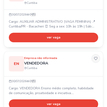
Curitiba
30/07/2026
0
0
Cargo: AUXILIAR ADMINISTRATIVO (VAGA FEMININA) 📍
Curitiba/PR - Bacacheri ⏰ Seg a sex: 10h às 19h | Sáb:
09h às 13h 💰 Salário: R$ 1.730,00 (experiência), R$
2.058,00 (pós-experiência) + VA R$ 25,00/dia + VT +
ver vaga
programa de milhas e incentivos. Formação: Ensino médio
completo (técnico ou graduação diferencial). Requisitos:
Conhecimento Pacote Office e ERP, experiência com rotina
Empresa não informada
VENDEDORA
EN
Curitiba
30/07/2026
0
0
Cargo: VENDEDORA Ensino médio completo, habilidade
de comunicação, proatividade e iniciativa.
Comprometimento com metas e horário. Fácil acesso a
Colombo 📍. Benefícios: Bonificação, Comissionamento,
ver vaga