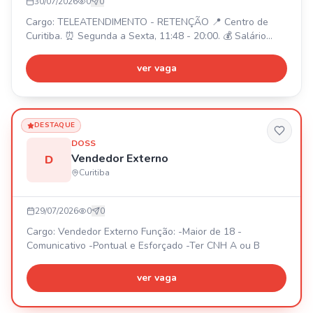
30/07/2026
0
0
Cargo: TELEATENDIMENTO - RETENÇÃO 📍 Centro de
Curitiba. ⏰ Segunda a Sexta, 11:48 - 20:00. 💰 Salário
Fixo: R$1621,00 + R$211,00 + comissão. 🎁 VT, VR/VA
(R$ 12,17/dia), Plano de Saúde e Odontológico, Seguro de
ver vaga
Vida, Auxílio Creche (até 2 anos): R$ 237,31, Plano de
Carreira 🚀. Requisitos: Ensino médio completo, ter 18
anos completos. Não temos vagas Home Office.
DESTAQUE
DOSS
Vendedor Externo
D
Curitiba
29/07/2026
0
0
Cargo: Vendedor Externo Função: -Maior de 18 -
Comunicativo -Pontual e Esforçado -Ter CNH A ou B
ver vaga