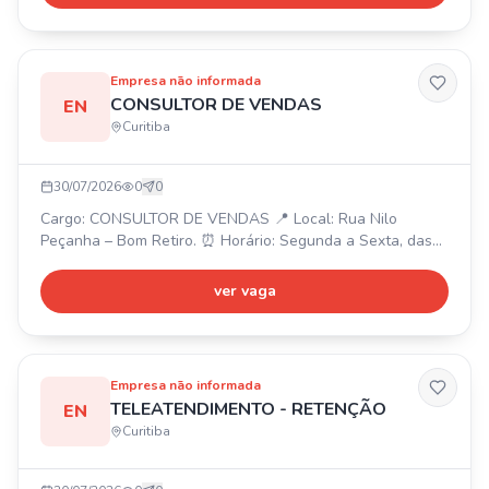
Plano de Saúde, Plano Odontológico 💰. Envie seu
currículo para rh@nvslicencas.com.br.
Empresa não informada
CONSULTOR DE VENDAS
EN
Curitiba
30/07/2026
0
0
Cargo: CONSULTOR DE VENDAS 📍 Local: Rua Nilo
Peçanha – Bom Retiro. ⏰ Horário: Segunda a Sexta, das
9h às 18h e Sábado, das 9h às 13h (Negociável). 💰
Salário: Fixo (R$1.820,00) + comissão + bônus por metas
ver vaga
(podendo ultrapassar R$7.000,00/mês). 🎁 Benefícios: VR,
VT, treinamento e suporte, plano de crescimento.
Requisitos: Boa comunicação, proatividade, foco em
resultados, dis
Empresa não informada
TELEATENDIMENTO - RETENÇÃO
EN
Curitiba