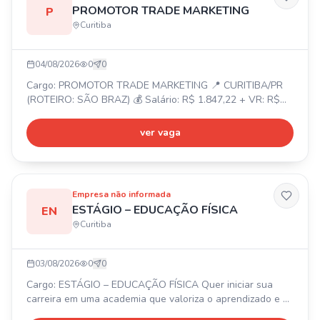
PROMOTOR TRADE MARKETING
P
Curitiba
04/08/2026
0
0
Cargo: PROMOTOR TRADE MARKETING 📍 CURITIBA/PR
(ROTEIRO: SÃO BRAZ) 💰 Salário: R$ 1.847,22 + VR: R$
40,90/dia + VT (conforme relatório). 🎁 Benefícios: Celular
e internet fornecidos pela empresa. ⏰ Horário: Seg. a Sex.
ver vaga
07h-16h e Sáb. 07h-11h. 📝 Requisitos: • Experiência
como promotor ou repositor. • Ensino Médio incompleto. •
Facilidade com app de pesquisa. • Diferencial: ter
Empresa não informada
ESTÁGIO – EDUCAÇÃO FÍSICA
EN
Curitiba
03/08/2026
0
0
Cargo: ESTÁGIO – EDUCAÇÃO FÍSICA Quer iniciar sua
carreira em uma academia que valoriza o aprendizado e o
desenvolvimento profissional? Essa oportunidade é para