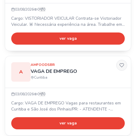
03/08/2026
0
0
Cargo: VISTORIADOR VEICULAR Contrata-se Vistoriador
Veicular. 🚨 Necessária experiência na área. Trabalhe em
uma das maiores vistoriadoras da cidade! 📍 Curitiba e
região.
ver vaga
AMFOODSBR
VAGA DE EMPREGO
A
Curitiba
03/08/2026
0
0
Cargo: VAGA DE EMPREGO Vagas para restaurantes em
Curitiba e São José dos Pinhais/PR: - ATENDENTE -
GARÇOM - AUXILIAR DE COZINHA - GERENTE -
SALADEIRA - ANALISTA ADM (RH/FINANCEIRO)
ver vaga
Interessados, enviar currículo para o WhatsApp.