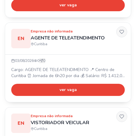
você! 📍 Horário: Segunda a sexta-feira, das 17h30 às
ver vaga
21h30 (4h/dia). Sábados e domingos por escala. ✅
Requisitos: Cursando Bacharelado em Educação Física,
comunicativo(a), proativo(a), responsável, gostar de
atendim
Empresa não informada
AGENTE DE TELEATENDIMENTO
EN
Curitiba
03/08/2026
0
0
Cargo: AGENTE DE TELEATENDIMENTO 📍 Centro de
Curitiba ⏰ Jornada de 6h20 por dia 💰 Salário: R$ 1.412,00
fixo + bonificações Requisitos: ✅ Ensino médio
completo/cursando ✅ Conhecimento básico em
ver vaga
informática ✅ Maiores de 16 anos ✅ Oportunidade de
primeiro emprego Benefícios: 🎁 Vale Transporte, Vale
Refeição ou Alimentação, Plano de Saúde, Plano
Odontológico (após experiência
Empresa não informada
VISTORIADOR VEICULAR
EN
Curitiba