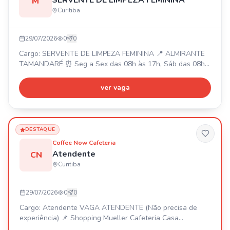
SERVENTE DE LIMPEZA FEMININA
M
Curitiba
29/07/2026
0
0
Cargo: SERVENTE DE LIMPEZA FEMININA 📍 ALMIRANTE
TAMANDARÉ ⏰ Seg a Sex das 08h às 17h, Sáb das 08h
às 12h. 💰 Salário: R$ 1.900,00 + Vale Alimentação R$
900,00 + Vale Transporte R$ 12,00 por dia. Requisitos:
ver vaga
Experiência comprovada na função, conhecimento em
produtos e materiais de limpeza, noções de organização e
higienização, atenção aos detalhes, comprometimento,
atitude pr
DESTAQUE
Coffee Now Cafeteria
Atendente
CN
Curitiba
29/07/2026
0
0
Cargo: Atendente VAGA ATENDENTE (Não precisa de
experiência) 📌 Shopping Mueller Cafeteria Casa
Bauducco ✅ Salário: R$ 1.828 ✅ Vale-Alimentação: R$