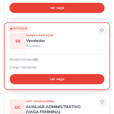
💰 Salário: R$ 2.800,00 + Benefícios: Vale transporte,
cesta básica R$ 84,00, plano de saúde, assiduidade R$
ver vaga
200,00, alimentação na empresa. 🎁 Requisitos:
Experiência e Ensino Médio Completo.
DESTAQUE
Saúde e bem estar
Vendedor
SE
Curitiba
30/07/2026
0
0
Cargo: Vendedor
ver vaga
ORT CONSULTORIA
AUXILIAR ADMINISTRATIVO
OC
(VAGA FEMININA)