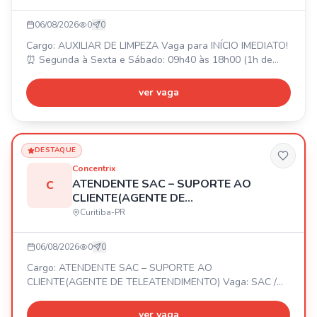
06/08/2026
0
0
Cargo: AUXILIAR DE LIMPEZA Vaga para INÍCIO IMEDIATO!
⏰ Segunda à Sexta e Sábado: 09h40 às 18h00 (1h de
intervalo). 📍 LOCAL DE TRABALHO: CIC. 💰 SALÁRIO: R$
1.900,00. 🎁 BENEFÍCIOS: Alimentação R$ 494,00 (no
ver vaga
local) e Vale Transporte (para quem optar). Envie seu
currículo!
DESTAQUE
Concentrix
ATENDENTE SAC – SUPORTE AO
C
CLIENTE(AGENTE DE
TELEATENDIMENTO)
Curitiba-PR
06/08/2026
0
0
Cargo: ATENDENTE SAC – SUPORTE AO
CLIENTE(AGENTE DE TELEATENDIMENTO) Vaga: SAC /
Suporte ao Cliente – Quinto Andar 📍 Presencial – Centro
de Curitiba Horário: Segunda a sábado, das 14h20 às
ver vaga