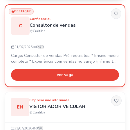
DESTAQUE
Confidencial
Consultor de vendas
C
Curitiba
31/07/2026
0
0
Cargo: Consultor de vendas Pré-requisitos: * Ensino médio
completo * Experiência com vendas no varejo (mínimo 1
ano, com registro em carteira) * Boa comunicação e
facilidade para lidar com público * Proatividade e vontade
ver vaga
de aprender * Organização e responsabilidade * Interesse
por moda e tendências * Disponibilidade de horário
(shopping) * Foco em metas e resultados
Empresa não informada
VISTORIADOR VEICULAR
EN
Curitiba
31/07/2026
0
0