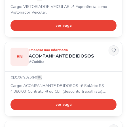
Cargo: VISTORIADOR VEICULAR 📍 Experiência como
Vistoriador Veicular.
ver vaga
Empresa não informada
ACOMPANHANTE DE IDOSOS
EN
Curitiba
31/07/2026
0
0
Cargo: ACOMPANHANTE DE IDOSOS 💰 Salário: R$
4.380,00. Contrato PJ ou CLT (desconto trabalhista).
Escolaridade Mínima: Curso Técnico. Vaga de cuidador em
casa para idoso não acamado. ⏰ Carga horária: 12x36.
ver vaga