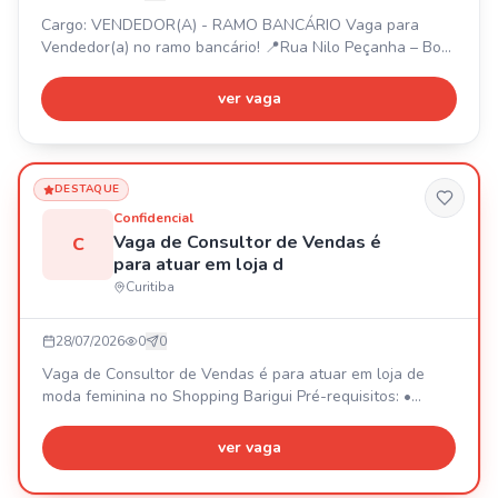
Cargo: VENDEDOR(A) - RAMO BANCÁRIO Vaga para
Vendedor(a) no ramo bancário! 📍Rua Nilo Peçanha – Bom
Retiro. ⏰Segunda a Sexta (9h às 18h), Sábado (9h às 13h
- negociável). Negociar imóveis, veículos e investimentos.
ver vaga
💰Fixo (R$1.820,00) + comissão + bônus (até
R$7.000,00+). 🎁VR + VT. Requisitos: Boa comunicação,
proatividade, foco em resultados. Início imediato. Plano de
crescim
DESTAQUE
Confidencial
Vaga de Consultor de Vendas é
C
para atuar em loja d
Curitiba
28/07/2026
0
0
Vaga de Consultor de Vendas é para atuar em loja de
moda feminina no Shopping Barigui Pré-requisitos: •
Experiência mínima de 1 ano, com comprovação em
carteira (na mesma empresa); • Ensino médio completo; •
ver vaga
Vivência com atendimento ao cliente e metas de vendas;
• Perfil proativo, comunicativo e com foco em resultados.