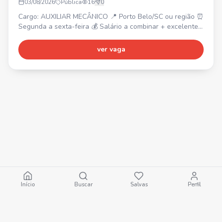
03/08/2026
Pública
16
0
Cargo: AUXILIAR MECÂNICO 📍 Porto Belo/SC ou região ⏰
Segunda a sexta-feira 💰 Salário a combinar + excelente
pacote de benefícios, contratação CLT Requisitos: • Boa
noção de mecânica • CNH categoria B válida •
ver vaga
Organização, comprometimento e vontade de aprender
Vaga também para PcD.
Início
Buscar
Salvas
Perfil