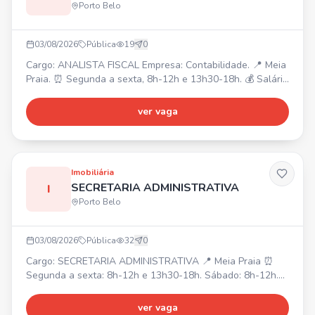
Porto Belo
03/08/2026
Pública
19
0
Cargo: ANALISTA FISCAL Empresa: Contabilidade. 📍 Meia
Praia. ⏰ Segunda a sexta, 8h-12h e 13h30-18h. 💰 Salário
a combinar. Requisitos: Superior completo ou cursando
Ciências Contábeis, disponibilidade, conhecimento de
ver vaga
legislação, pontualidade. Rotinas do departamento fiscal
empresas do Simples, Lucro Presumido, lançamentos,
importações, conferência de notas fiscais e document
Imobiliária
SECRETARIA ADMINISTRATIVA
I
Porto Belo
03/08/2026
Pública
32
0
Cargo: SECRETARIA ADMINISTRATIVA 📍 Meia Praia ⏰
Segunda a sexta: 8h-12h e 13h30-18h. Sábado: 8h-12h.
💰 Salário inicial: R$2700,00. ✅ Requisitos: Graduação em
administração, atuação com sistemas internos e CRM.
ver vaga