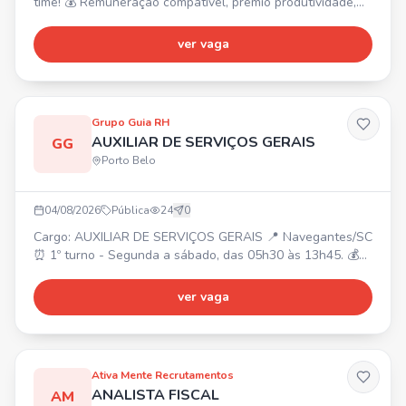
time! 💰 Remuneração compatível, prêmio produtividade,
prêmio assiduidade, auxílio alimentação. 🎁 Refeição no
local, convênio farmácia, seguro de vida, vale transporte.
ver vaga
✅ PRÉ-REQUISITOS: Ensino Fundamental, experiência na
área. Interessados enviar currículo para
rh01@nutriblu.com.br
Grupo Guia RH
AUXILIAR DE SERVIÇOS GERAIS
GG
Porto Belo
04/08/2026
Pública
24
0
Cargo: AUXILIAR DE SERVIÇOS GERAIS 📍 Navegantes/SC
⏰ 1º turno - Segunda a sábado, das 05h30 às 13h45. 💰
R$ 2.049,30 + VR R$33/dia + VT + Cesta Básica R$220 +
Prêmio de Assiduidade + Alimentação na empresa. 📝
ver vaga
Requisitos: Ensino Fundamental completo, experiência em
limpeza e residir em Navegantes. Realizar limpeza e
conservação de áreas internas e externas, coleta e
descarte
Ativa Mente Recrutamentos
ANALISTA FISCAL
AM