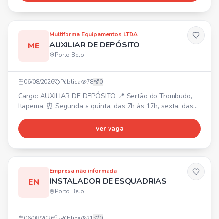
Multiforma Equipamentos LTDA
AUXILIAR DE DEPÓSITO
ME
Porto Belo
06/08/2026
Pública
78
0
Cargo: AUXILIAR DE DEPÓSITO 📍 Sertão do Trombudo,
Itapema. ⏰ Segunda a quinta, das 7h às 17h, sexta, das
7h às 16h (1h de almoço). 💰 Salário R$ 2.500 + R$ 520
de alimentação. 🎁 Plano Odontológico. Requisitos: Vaga
ver vaga
masculina, sem experiência. Contratação CLT.
Empresa não informada
INSTALADOR DE ESQUADRIAS
EN
Porto Belo
06/08/2026
Pública
21
0