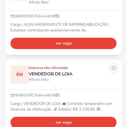
Porto Belo
06/08/2026
Pública
28
0
Cargo: AUXILIAR/SERVENTE DE IMPERMEABILIZAÇÃO
Estamos contratando auxiliar/servente de
impermeabilização. ⏰ Horário comercial. 💰 Salário
compatível com a função. 🎁 Benefícios.
ver vaga
Empresa não informada
VENDEDOR DE LOJA
EN
Porto Belo
06/08/2026
Pública
16
0
Cargo: VENDEDOR DE LOJA 💼 Contrato temporário com
chances de efetivação. 💰 Salário: R$ 2.155,00. 🎁
Benefícios: VR R$21,00/dia + VT. ⏰ Horários: 11:40 às 20h
ou 13:50 às 22:10h (escala 6x1). 📍 Local: Porto Belo (SC)
ver vaga
- BR 101, KM 159 SN, Alto Perequê.