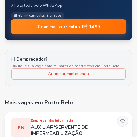
⚡ Feito todo pelo WhatsApp
👥 +5 mil currículos já criados
Criar meu currículo • R$ 14,90
É empregador?
Divulgue sua vaga para milhares de candidatos em
Porto Belo
.
Anunciar minha vaga
Mais vagas
em Porto Belo
Empresa não informada
AUXILIAR/SERVENTE DE
EN
IMPERMEABILIZAÇÃO