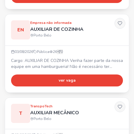
Atendimento ao cliente (presencial/online), organização de
documentos, contratos, cadastros, atualização de imóveis,
suporte aos corretores, controle de agendas, proce
Empresa não informada
AUXILIAR DE COZINHA
EN
Porto Belo
03/08/2026
Pública
26
0
Cargo: AUXILIAR DE COZINHA Venha fazer parte da nossa
equipe em uma hamburgueria! Não é necessário ter
experiência – oferecemos oportunidade para quem deseja
aprender e crescer. 📍 Balneário Camboriú - Bairro das
ver vaga
Nações ⏰ Terça a domingo, das 16h10 às 00h20 ✅
Carteira assinada (CLT) ✅ Folga toda segunda-feira ✅ 1
domingo de folga por mês 📸 IMPORTANTE: Envie seu
CURRÍCULO COM
TranspoTech
AUXILIAR MECÂNICO
T
Porto Belo