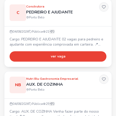
Construtora
PEDREIRO E AJUDANTE
C
Porto Belo
04/08/2026
Pública
21
0
Cargo: PEDREIRO E AJUDANTE 02 vagas para pedreiro e
ajudante com experiência comprovada em carteira. 📍
Obra no Jardim Praimar, de um pavimento. Contratação
imediata com carteira assinada. Interessados, entrar em
ver vaga
contato via WhatsApp.
Nutri Blu Gastronomia Empresarial
AUX. DE COZINHA
NB
Porto Belo
04/08/2026
Pública
25
0
Cargo: AUX. DE COZINHA Venha fazer parte do nosso