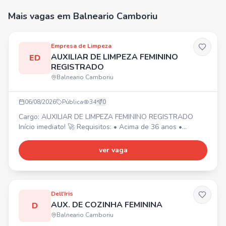
Mais vagas
em Balneario Camboriu
Empresa de Limpeza
AUXILIAR DE LIMPEZA FEMININO
ED
REGISTRADO
Balneario Camboriu
06/08/2026
Pública
34
0
Cargo: AUXILIAR DE LIMPEZA FEMININO REGISTRADO
Início imediato! 🚀 Requisitos: • Acima de 36 anos •
Experiência na área da limpeza • Residir em Curitiba,
próximo aos bairros Água Verde e Boqueirão 📍 Jornada
ver vaga
de trabalho: ⏰ • Seg, Qua e Sex: 7h às 11h (Água Verde)
• Ter e Qui: 8h às 14h15 (Boqueirão) Obs: Trabalhará em
2 clientes.
Dell'Iris
AUX. DE COZINHA FEMININA
D
Balneario Camboriu