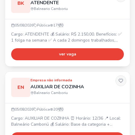
ATENDENTE
BK
Balneario Camboriu
05/08/2026
Pública
17
0
Cargo: ATENDENTE 💰 Salário: R$ 2.150,00. Benefícios: ✅
1 folga na semana ✅ A cada 2 domingos trabalhados,
folga 1 ✅ Convênio odontológico ✅ Convênio com a
Farmácia São João ✅ Gympass ✅ Convênio com SESC ✅
ver vaga
Refeição no local ✅ VT caso deseje ✅ Hora extra paga
em folha ✅ Plano de carreira
Empresa não informada
AUXILIAR DE COZINHA
EN
Balneario Camboriu
05/08/2026
Pública
20
0
Cargo: AUXILIAR DE COZINHA ⏰ Horário: 12/36 📍 Local:
Balneário Camboriú 💰 Salário: Base da categoria +
bonificação. Interessados, enviem seu currículo para o