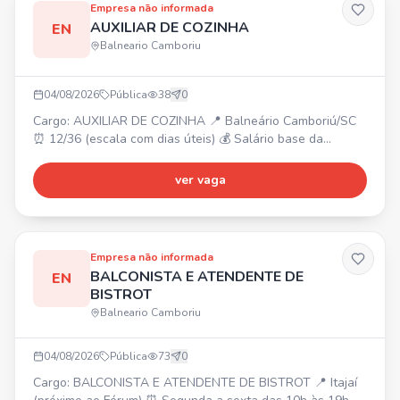
Empresa não informada
AUXILIAR DE COZINHA
EN
Balneario Camboriu
04/08/2026
Pública
38
0
Cargo: AUXILIAR DE COZINHA 📍 Balneário Camboriú/SC
⏰ 12/36 (escala com dias úteis) 💰 Salário base da
categoria + bonificações. 🎁 Reconhecimento e incentivos.
Venha fazer parte do nosso time!
ver vaga
Empresa não informada
BALCONISTA E ATENDENTE DE
EN
BISTROT
Balneario Camboriu
04/08/2026
Pública
73
0
Cargo: BALCONISTA E ATENDENTE DE BISTROT 📍 Itajaí