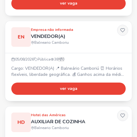
WhatsApp.
ver vaga
Empresa não informada
VENDEDOR(A)
EN
Balneario Camboriu
05/08/2026
Pública
38
0
Cargo: VENDEDOR(A) 📍 Balneário Camboriú ⏰ Horários
flexíveis, liberdade geográfica. 💰 Ganhos acima da média
(sem limite de teto), premiações mensais, trimestrais e
anuais. ✨ Oferecemos plano de carreira. ✅ Requisitos:
ver vaga
Não exige experiência, ser comprometido, ter vontade de
transformar sua vida, comunicação, capacidade de
trabalhar em equipe e ser proativo.
Hotel das Américas
AUXILIAR DE COZINHA
HD
Balneario Camboriu