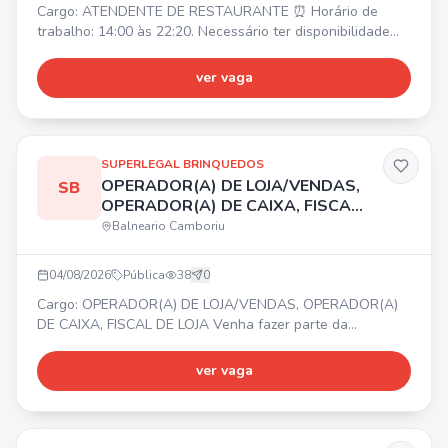
Cargo: ATENDENTE DE RESTAURANTE ⏰ Horário de
trabalho: 14:00 às 22:20. Necessário ter disponibilidade
para horas extras. 💰 Salário inicial: R$ 2.250,00. 🎁
Benefícios: Alimentação na empresa, Vale transporte. ✅
ver vaga
Requisitos: Ser uma pessoa comunicativa, ter
responsabilidade com horários e metas.
SUPERLEGAL BRINQUEDOS
OPERADOR(A) DE LOJA/VENDAS,
SB
OPERADOR(A) DE CAIXA, FISCAL
DE LOJA
Balneario Camboriu
04/08/2026
Pública
38
0
Cargo: OPERADOR(A) DE LOJA/VENDAS, OPERADOR(A)
DE CAIXA, FISCAL DE LOJA Venha fazer parte da
SUPERLEGAL BRINQUEDOS! 🧸✨ 📍 Balneário Shopping –
Balneário Camboriú/SC. Requisitos: gostar de atender
ver vaga
pessoas, ter energia e responsabilidade. 💰 Oferecemos:
✔️ Salário compatível ✔️ Bonificações de vendas ✔️ Vale-
Transporte ✔️ Day Off de aniversário 🎁 ✔️ Cartão Flexível
de Benefí