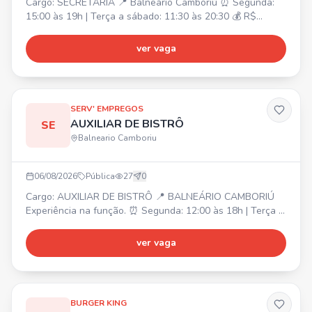
Cargo: SECRETARIA 📍 Balneário Camboriú ⏰ Segunda:
15:00 às 19h | Terça a sábado: 11:30 às 20:30 💰 R$
2.362,00 + quebra de caixa R$ 826,70 (seg a sab)
Atividades: Atendimento ao público presencial e online,
ver vaga
caixa, auxílio para um bom andamento do salão, cuidado
com o cliente e ambiente. Requisito: Ter experiência na
função.
SERV' EMPREGOS
AUXILIAR DE BISTRÔ
SE
Balneario Camboriu
06/08/2026
Pública
27
0
Cargo: AUXILIAR DE BISTRÔ 📍 BALNEÁRIO CAMBORIÚ
Experiência na função. ⏰ Segunda: 12:00 às 18h | Terça a
Sábado: 11:30 às 20:30 💰 R$ 2.218,00 + R$ 282,00 Vale
Alimentação + Hora Extra Atividades: Auxílio e
ver vaga
atendimento a cliente, atendimento na cozinha, preparo
de alimentos, estoque e produção de receitas.
BURGER KING