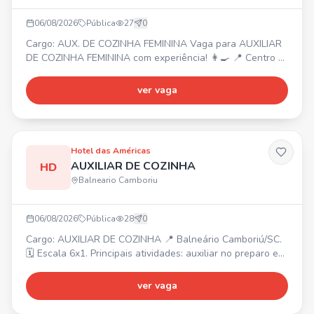
06/08/2026
Pública
27
0
Cargo: AUX. DE COZINHA FEMININA Vaga para AUXILIAR
DE COZINHA FEMININA com experiência! 👩‍🍳 📍 Centro -
Balneário Camboriú ⏰ Horário: 08:00 às 16:00 (com
almoço) de segunda a sábado. Funções: Auxiliar na
ver vaga
produção e montagem das marmitas, organização e
limpeza da cozinha. Requisito: Experiência nas rotinas da
cozinha. 🎁 Benefícios: Alimentação na empresa, ambiente
acolhe
Hotel das Américas
AUXILIAR DE COZINHA
HD
Balneario Camboriu
06/08/2026
Pública
28
0
Cargo: AUXILIAR DE COZINHA 📍 Balneário Camboriú/SC.
🗓️ Escala 6x1. Principais atividades: auxiliar no preparo e
montagem dos alimentos, higienizar e organizar
ingredientes, apoiar a equipe de cozinha, manter a limpeza
ver vaga
e organização. ✅ Requisitos: experiência será um
diferencial, organização, responsabilidade, boa