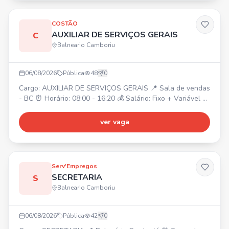
comunicação, disponibilidade de horários. 💰 Oferecemos:
salár
COSTÃO
AUXILIAR DE SERVIÇOS GERAIS
C
Balneario Camboriu
06/08/2026
Pública
48
0
Cargo: AUXILIAR DE SERVIÇOS GERAIS 📍 Sala de vendas
- BC ⏰ Horário: 08:00 - 16:20 💰 Salário: Fixo + Variável 🎁
Benefícios: Alimentação no local, Cesta básica, Plano de
Saúde e Odontológico.
ver vaga
Serv'Empregos
SECRETARIA
S
Balneario Camboriu
06/08/2026
Pública
42
0