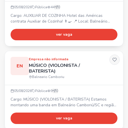
05/08/2026
Pública
44
0
Cargo: AUXILIAR DE COZINHA Hotel das Américas
contrata Auxiliar de Cozinha! 👨‍🍳 📍 Local: Balneário
Camboriú/SC Atividades: Auxiliar no preparo e montagem
dos alimentos, higienizar, cortar e organizar ingredientes,
ver vaga
apoiar a equipe de cozinha, manter a cozinha limpa e
organizada, auxiliar na organização e reposição de
alimentos, seguir normas de higiene, trabalhar em equipe
Empresa não informada
MÚSICO (VIOLONISTA /
EN
BATERISTA)
Balneario Camboriu
05/08/2026
Pública
9
0
Cargo: MÚSICO (VIOLONISTA / BATERISTA) Estamos
montando uma banda em Balneário Camboriú/SC e região!
🎸🥁 PROCURAMOS: - Violonista - Baterista Buscamos
pessoas comprometidas, que amem música, tenham
ver vaga
disponibilidade para ensaios e vontade de crescer. 🎶
Bora fazer música, gravar e colocar essa banda na