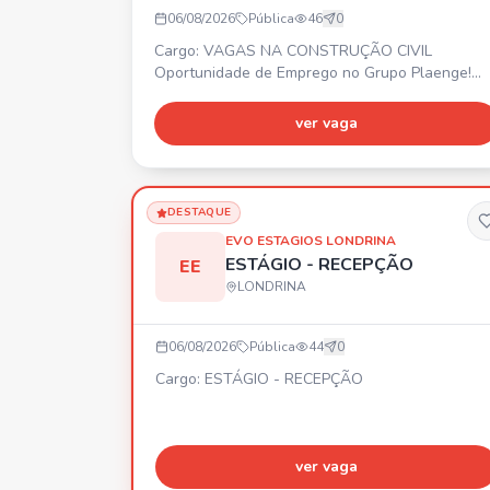
06/08/2026
Pública
46
0
Cargo: VAGAS NA CONSTRUÇÃO CIVIL
Oportunidade de Emprego no Grupo Plaenge!
Estamos com vagas abertas em Londrina/PR pa
diversas áreas da construção civil. 🚀 Faça part
ver vaga
da maior construtora do Sul do país! Encaminhe
seu currículo. 📍 Londrina/PR
DESTAQUE
EVO ESTAGIOS LONDRINA
ESTÁGIO - RECEPÇÃO
EE
LONDRINA
06/08/2026
Pública
44
0
Cargo: ESTÁGIO - RECEPÇÃO
ver vaga