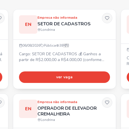
Empresa não informada
SETOR DE CADASTROS
EN
Londrina
06/08/2026
Pública
38
0
Cargo: SETOR DE CADASTROS 💰 Ganhos a
C
R.
partir de R$2.000,00 a R$4.000,00 (conforme
R
desempenho). 📍 Centro de Londrina. ⏰ Segunda
f
a sexta-feira: 09:30 às 19:30. Sábado: 09:00 às
P
14:00. ✅ Treinamento fornecido, não é
ver vaga
m
necessária experiência.
d
E
Empresa não informada
OPERADOR DE ELEVADOR
EN
CREMALHEIRA
Londrina