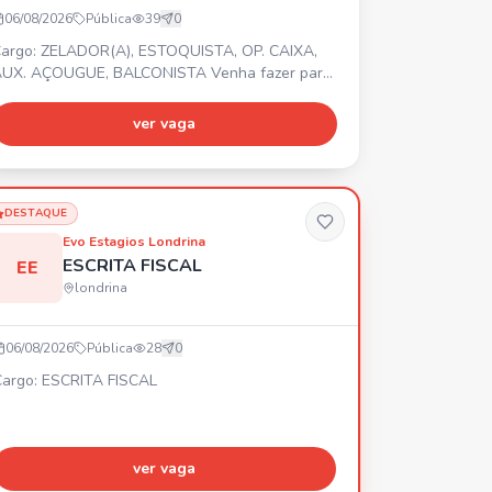
06/08/2026
Pública
39
0
argo: ZELADOR(A), ESTOQUISTA, OP. CAIXA,
UX. AÇOUGUE, BALCONISTA Venha fazer parte
a equipe Super Muffato Madre Leonia! Temos
agas para Zelador(a), Estoquista, Op. Caixa,
ver vaga
ux. Açougue e Balconista. 📍 Av. Me. Leônia
ilito, 1175 - Bela Suíça, Londrina PR. ⏰
ntrevistas de Segunda a Sexta, das 09:00 às
7:00. Vagas disponíveis também para
DESTAQUE
strangeiros, PCD e 60+. 🎁 Benefíc
Evo Estagios Londrina
ESCRITA FISCAL
EE
londrina
06/08/2026
Pública
28
0
argo: ESCRITA FISCAL
ver vaga