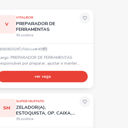
VITALBOR
PREPARADOR DE
V
FERRAMENTAS
Londrina
06/08/2026
Pública
40
0
argo: PREPARADOR DE FERRAMENTAS
esponsável por preparar, ajustar e manter
erramentas e moldes. ⏰ Turno: 07:00 às 17:00.
referencial com experiência. 💰 Salário acima do
ver vaga
ercado + Vale-Transporte + Vale-Alimentação
e R$ 521,00 + Seguro de Vida + TotalPass.
nviar currículo por WhatsApp ou e-mail.
SUPER MUFFATO
ZELADOR(A),
SM
ESTOQUISTA, OP. CAIXA,
AUX. AÇOUGUE,
Londrina
BALCONISTA