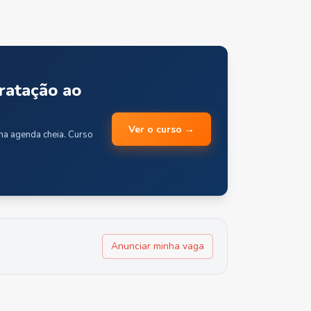
ratação ao
Ver o curso →
uma agenda cheia. Curso
Anunciar minha vaga