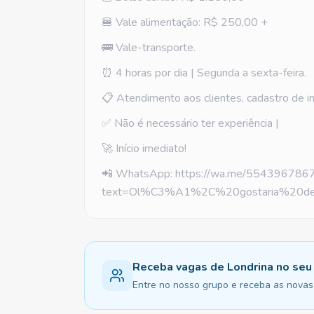
🍔 Vale alimentação: R$ 250,00 +
🚌 Vale-transporte.
⏰ 4 horas por dia | Segunda a sexta-feira.
📋 Atendimento aos clientes, cadastro de in
✅ Não é necessário ter experiência |
🚀 Início imediato!
📲 WhatsApp: https://wa.me/554396786
text=Ol%C3%A1%2C%20gostaria%20d
Receba vagas de Londrina no se
Entre no nosso grupo e receba as novas 