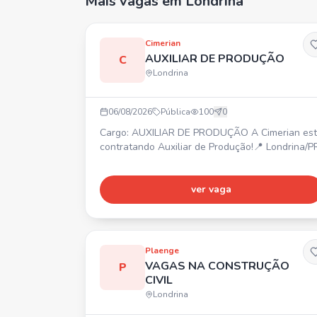
Mais vagas
em Londrina
Cimerian
AUXILIAR DE PRODUÇÃO
C
Londrina
06/08/2026
Pública
100
0
Cargo: AUXILIAR DE PRODUÇÃO A Cimerian está
contratando Auxiliar de Produção!📍 Londrina/P
ver vaga
Plaenge
VAGAS NA CONSTRUÇÃO
P
CIVIL
Londrina