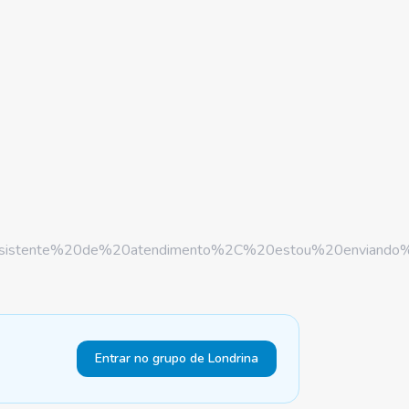
istente%20de%20atendimento%2C%20estou%20enviand
Entrar no grupo de Londrina