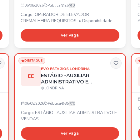
06/08/2026
Pública
26
0
Cargo: OPERADOR DE ELEVADOR
C
CREMALHEIRA REQUISITOS: • Disponibilidade
A
ra
para viagens e deslocamentos conforme
d
e
demanda da empresa. • Organização e controle
v
ver vaga
• PROATIVIDADE • Início imediato! 📍 Cidade de
A
Londrina/PR. Envie seu currículo por WhatsApp.
M
E
1
DESTAQUE
e
EVO ESTAGIOS LONDRINA
ESTÁGIO -AUXILIAR
EE
ADMINISTRATIVO E
VENDAS
LONDRINA
06/08/2026
Pública
35
0
C
Cargo: ESTÁGIO -AUXILIAR ADMINISTRATIVO E
VENDAS
ver vaga