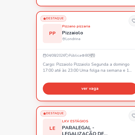
DESTAQUE
Pizzano pizzaria
Pizzaiolo
PP
Londrina
04/08/2026
Pública
80
0
Cargo: Pizzaiolo Pizzaiolo Segunda a domingo
17:00 até às 23:00 Uma folga na semana e 1
domingo no mês Salário inícial R$2800,00
podendo ajustar rápido dependendo do
desenvolvimento.
ver vaga
DESTAQUE
LKV ESTÁGIOS
PARALEGAL -
LE
LEGALIZAÇÃO DE