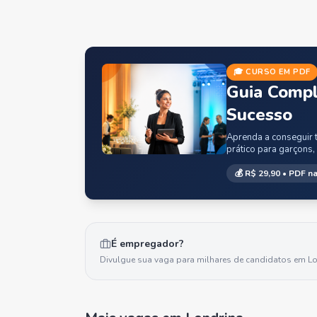
🎓 CURSO EM PDF
Guia Compl
Sucesso
Aprenda a conseguir t
prático para garçons,
💰
R$ 29,90
• PDF na
É empregador?
Divulgue sua vaga para milhares de candidatos em
Lo