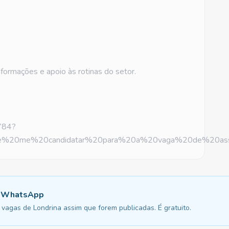
formações e apoio às rotinas do setor.
784?
e%20me%20candidatar%20para%20a%20vaga%20de%20ass
u WhatsApp
vagas de Londrina assim que forem publicadas. É gratuito.