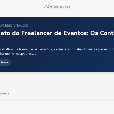
Denunciar vaga
ACESSO VITALÍCIO
eto do Freelancer de Eventos: Da Cont
rabalhos de freelancer em eventos, se destacar no atendimento e garantir 
 barmen e recepcionistas.
 hora
ndrina
.