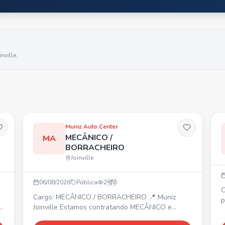
inville
.
Muniz Auto Center
MECÂNICO /
MA
BORRACHEIRO
Joinville
06/08/2026
Pública
2
0
C
Cargo: MECÂNICO / BORRACHEIRO 📍 Muniz
p
Joinville Estamos contratando MECÂNICO e
J
BORRACHEIRO. Interessados devem enviar
