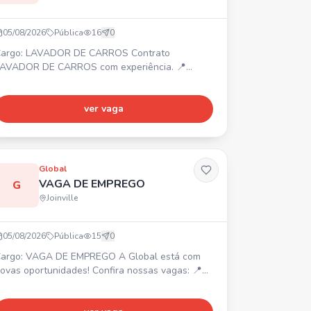
*PDF DA CARTEIRA DE TRABALHO* para 47
98489-5302
05/08/2026
Pública
16
0
argo: LAVADOR DE CARROS Contrato
AVADOR DE CARROS com experiência. 📍
airro América.
ver vaga
Global
VAGA DE EMPREGO
G
Joinville
05/08/2026
Pública
15
0
argo: VAGA DE EMPREGO A Global está com
ovas oportunidades! Confira nossas vagas: 📍
egociador B2B – Joinville/SC. 📍 Operador de
elemarketing B2B – Araquari/SC. 📍 Estagiário