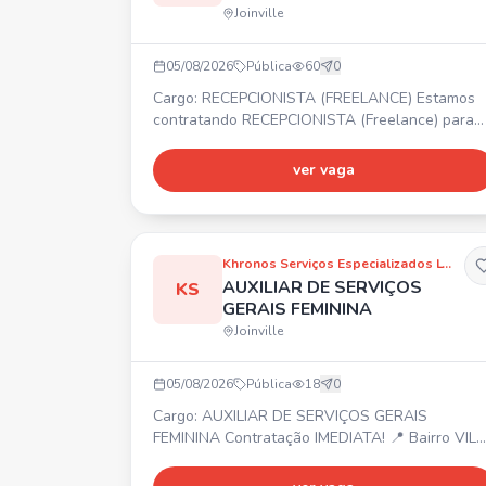
Joinville
05/08/2026
Pública
60
0
Cargo: RECEPCIONISTA (FREELANCE) Estamos
contratando RECEPCIONISTA (Freelance) para
evento nos dias 06, 07 e 08 de Agosto. 📍
COMFORT HOTEL JOINVILLE - R. Sen. Felipe
ver vaga
Schmidt, 460 - Centro, Joinville. Pessoas com
disponibilidade de horário.
Khronos Serviços Especializados LTDA
AUXILIAR DE SERVIÇOS
KS
GERAIS FEMININA
Joinville
05/08/2026
Pública
18
0
Cargo: AUXILIAR DE SERVIÇOS GERAIS
FEMININA Contratação IMEDIATA! 📍 Bairro VILA
NOVA (Sc 108, Km 6, 5) ⏰ Segunda a Sexta da
08:00 às 12:00. 💰 Salário R$ 956,10 + 7%