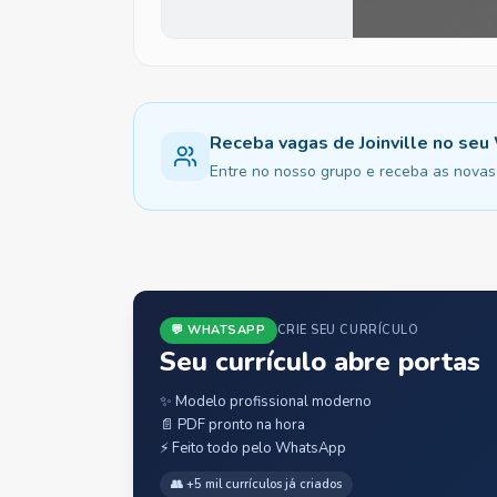
Receba vagas de Joinville no se
Entre no nosso grupo e receba as novas v
💬 WHATSAPP
CRIE SEU CURRÍCULO
Seu currículo abre portas
✨ Modelo profissional moderno
📄 PDF pronto na hora
⚡ Feito todo pelo WhatsApp
👥 +5 mil currículos já criados