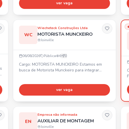
currículo para o número informado.
ver vaga
R
á
Wiecheteck Construções Ltda
MOTORISTA MUNCKEIRO
WC
Joinville
06/08/2026
Pública
6
0
Cargo: MOTORISTA MUNCKEIRO Estamos em
busca de Motorista Munckeiro para integrar
C
o
nossa equipe de frotas. Requisitos: • Experiência
Fe
comprovada em carteira • Disponibilidade para
R
viajar • Certificado ATUALIZADO de operador
*
ver vaga
Benefícios: • 💰 Vale alimentação R$ 620,60 •
con
Seguro de vida em grupo
(
ro
empr
tem
Empresa não informada
Empre
AUXILIAR DE MONTAGEM
EN
*
Joinville
cu