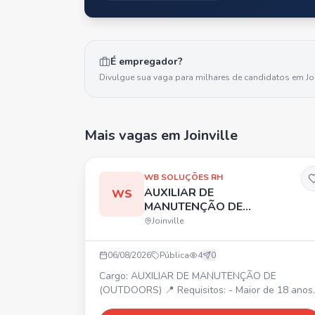
É empregador?
Divulgue sua vaga para milhares de candidatos em
Jo
Mais vagas
em Joinville
WB SOLUÇÕES RH
AUXILIAR DE
WS
MANUTENÇÃO DE
(OUTDOORS)
Joinville
06/08/2026
Pública
4
0
Cargo: AUXILIAR DE MANUTENÇÃO DE
(OUTDOORS) 📍 Requisitos: - Maior de 18 anos -
Ensino fundamental ou médio - Experiência com