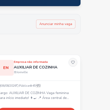
Anunciar minha vaga
Empresa não informada
AUXILIAR DE COZINHA
EN
Joinville
06/08/2026
Pública
45
0
argo: AUXILIAR DE COZINHA Vaga feminina
ara início imediato! 👩‍🍳 📍 Área central de
oinville. ⏰ Segunda a sábado, das 7:40h às 16h.
 Salário inicial R$ 2400 + prêmio assiduidade