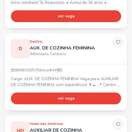
Início imediato! 🚀 Requisitos: • Acima de 36 anos •
Experiência na área da limpeza • Residir em Curitiba,
próximo aos bairros Água Verde e Boqueirão 📍 Jornada
ver vaga
de trabalho: ⏰ • Seg, Qua e Sex: 7h às 11h (Água Verde)
• Ter e Qui: 8h às 14h15 (Boqueirão) Obs: Trabalhará em
2 clientes.
Dell'Iris
AUX. DE COZINHA FEMININA
D
Balneario Camboriu
06/08/2026
Pública
34
0
Cargo: AUX. DE COZINHA FEMININA Vaga para AUXILIAR
DE COZINHA FEMININA com experiência! 👩‍🍳 📍 Centro -
Balneário Camboriú ⏰ Horário: 08:00 às 16:00 (com
almoço) de segunda a sábado. Funções: Auxiliar na
ver vaga
produção e montagem das marmitas, organização e
limpeza da cozinha. Requisito: Experiência nas rotinas da
cozinha. 🎁 Benefícios: Alimentação na empresa, ambiente
acolhe
Hotel das Américas
AUXILIAR DE COZINHA
HD