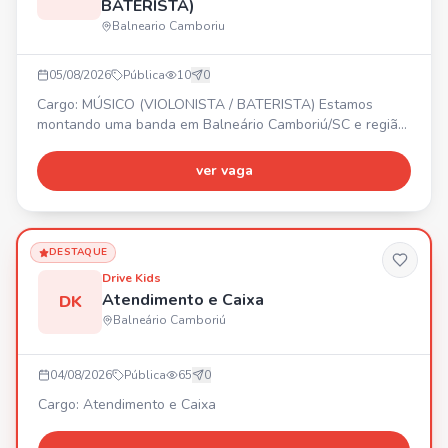
BATERISTA)
Balneario Camboriu
05/08/2026
Pública
10
0
Cargo: MÚSICO (VIOLONISTA / BATERISTA) Estamos
montando uma banda em Balneário Camboriú/SC e região!
🎸🥁 PROCURAMOS: - Violonista - Baterista Buscamos
pessoas comprometidas, que amem música, tenham
ver vaga
disponibilidade para ensaios e vontade de crescer. 🎶
Bora fazer música, gravar e colocar essa banda na
estrada! 🔥
DESTAQUE
Drive Kids
Atendimento e Caixa
DK
Balneário Camboriú
04/08/2026
Pública
65
0
Cargo: Atendimento e Caixa