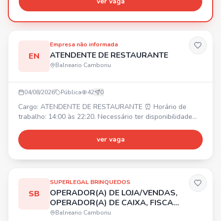
ver vaga
Empresa não informada
ATENDENTE DE RESTAURANTE
EN
Balneario Camboriu
04/08/2026
Pública
42
0
Cargo: ATENDENTE DE RESTAURANTE ⏰ Horário de
trabalho: 14:00 às 22:20. Necessário ter disponibilidade
para horas extras. 💰 Salário inicial: R$ 2.250,00. 🎁
Benefícios: Alimentação na empresa, Vale transporte. ✅
ver vaga
Requisitos: Ser uma pessoa comunicativa, ter
responsabilidade com horários e metas.
SUPERLEGAL BRINQUEDOS
OPERADOR(A) DE LOJA/VENDAS,
SB
OPERADOR(A) DE CAIXA, FISCAL
DE LOJA
Balneario Camboriu