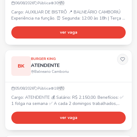
06/08/2026
Pública
30
0
Cargo: AUXILIAR DE BISTRÔ 📍 BALNEÁRIO CAMBORIÚ
Experiência na função. ⏰ Segunda: 12:00 às 18h | Terça a
Sábado: 11:30 às 20:30 💰 R$ 2.218,00 + R$ 282,00 Vale
Alimentação + Hora Extra Atividades: Auxílio e
ver vaga
atendimento a cliente, atendimento na cozinha, preparo
de alimentos, estoque e produção de receitas.
BURGER KING
ATENDENTE
BK
Balneario Camboriu
05/08/2026
Pública
18
0
Cargo: ATENDENTE 💰 Salário: R$ 2.150,00. Benefícios: ✅
1 folga na semana ✅ A cada 2 domingos trabalhados,
folga 1 ✅ Convênio odontológico ✅ Convênio com a
Farmácia São João ✅ Gympass ✅ Convênio com SESC ✅
ver vaga
Refeição no local ✅ VT caso deseje ✅ Hora extra paga
em folha ✅ Plano de carreira