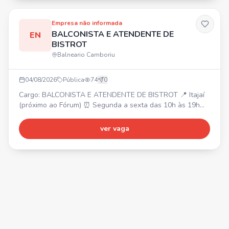
Empresa não informada
BALCONISTA E ATENDENTE DE
EN
BISTROT
Balneario Camboriu
04/08/2026
Pública
74
0
Cargo: BALCONISTA E ATENDENTE DE BISTROT 📍 Itajaí
(próximo ao Fórum) ⏰ Segunda a sexta das 10h às 19h
(1h30 de almoço). Sábado com horário reduzido. 💰 Salário
inicial: R$ 2.550,00 (após 3 meses: R$ 2.756,00).
ver vaga
Requisitos: Ensino médio completo, facilidade para
trabalhar em equipe, agilidade e responsabilidade.
Experiência com atendimento é um diferencial.