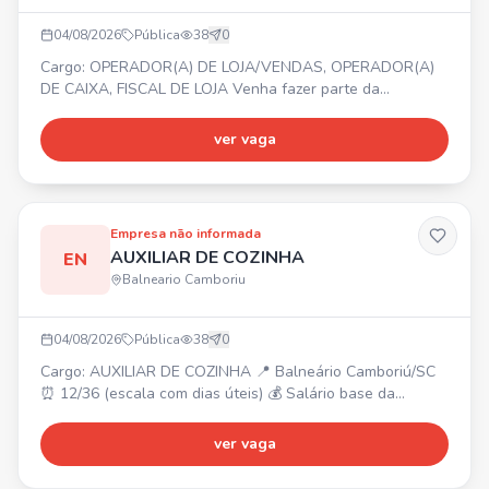
04/08/2026
Pública
38
0
Cargo: OPERADOR(A) DE LOJA/VENDAS, OPERADOR(A)
DE CAIXA, FISCAL DE LOJA Venha fazer parte da
SUPERLEGAL BRINQUEDOS! 🧸✨ 📍 Balneário Shopping –
Balneário Camboriú/SC. Requisitos: gostar de atender
ver vaga
pessoas, ter energia e responsabilidade. 💰 Oferecemos:
✔️ Salário compatível ✔️ Bonificações de vendas ✔️ Vale-
Transporte ✔️ Day Off de aniversário 🎁 ✔️ Cartão Flexível
de Benefí
Empresa não informada
AUXILIAR DE COZINHA
EN
Balneario Camboriu
04/08/2026
Pública
38
0
Cargo: AUXILIAR DE COZINHA 📍 Balneário Camboriú/SC
⏰ 12/36 (escala com dias úteis) 💰 Salário base da
categoria + bonificações. 🎁 Reconhecimento e incentivos.
Venha fazer parte do nosso time!
ver vaga