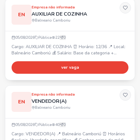
Empresa não informada
AUXILIAR DE COZINHA
EN
Balneario Camboriu
05/08/2026
Pública
22
0
Cargo: AUXILIAR DE COZINHA ⏰ Horário: 12/36 📍 Local:
Balneário Camboriú 💰 Salário: Base da categoria +
bonificação. Interessados, enviem seu currículo para o
WhatsApp.
ver vaga
Empresa não informada
VENDEDOR(A)
EN
Balneario Camboriu
05/08/2026
Pública
40
0
Cargo: VENDEDOR(A) 📍 Balneário Camboriú ⏰ Horários