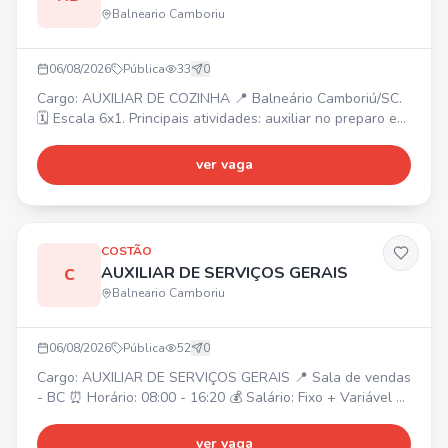
Balneario Camboriu
06/08/2026
Pública
33
0
Cargo: AUXILIAR DE COZINHA 📍 Balneário Camboriú/SC.
🗓️ Escala 6x1. Principais atividades: auxiliar no preparo e
montagem dos alimentos, higienizar e organizar
ingredientes, apoiar a equipe de cozinha, manter a limpeza
ver vaga
e organização. ✅ Requisitos: experiência será um
diferencial, organização, responsabilidade, boa
comunicação, disponibilidade de horários. 💰 Oferecemos:
salár
COSTÃO
AUXILIAR DE SERVIÇOS GERAIS
C
Balneario Camboriu
06/08/2026
Pública
52
0
Cargo: AUXILIAR DE SERVIÇOS GERAIS 📍 Sala de vendas
- BC ⏰ Horário: 08:00 - 16:20 💰 Salário: Fixo + Variável 🎁
Benefícios: Alimentação no local, Cesta básica, Plano de
Saúde e Odontológico.
ver vaga