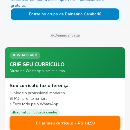
gratuito.
Entrar no grupo de Balneário Camboriú
Denunciar vaga
💬 WHATSAPP
CRIE SEU CURRÍCULO
Direto no WhatsApp, em minutos
Seu currículo faz diferença
✨ Modelo profissional moderno
📄 PDF pronto na hora
⚡ Feito todo pelo WhatsApp
👥 +5 mil currículos já criados
Criar meu currículo • R$ 14,90