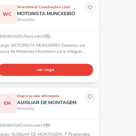
Wiecheteck Construções Ltda
MOTORISTA MUNCKEIRO
WC
Joinville
06/08/2026
Pública
10
0
argo: MOTORISTA MUNCKEIRO Estamos em
usca de Motorista Munckeiro para integrar
ssa equipe de frotas. Requisitos: • Experiência
omprovada em carteira • Disponibilidade para
iajar • Certificado ATUALIZADO de operador
ver vaga
enefícios: • 💰 Vale alimentação R$ 620,60 •
eguro de vida em grupo
Empresa não informada
AUXILIAR DE MONTAGEM
EN
Joinville
05/08/2026
Pública
34
0
argo: AUXILIAR DE MONTAGEM 📍 Pirabeiraba