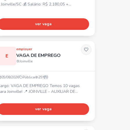
 Joinville/SC 💰 Salário: R$ 2.180,05 +
ssiduidade R$ 150,00 + Vale-farmácia R$
50,00 ⏰ Horário: Segunda a sexta-feira, das
7h30 às 17h18 🎁 Benefícios: Alimentação na
ver vaga
mpresa, Vale-transporte, Plano de saúde e
dontológico (após 90 dias). ✅ Requisitos:
asculino, Residir na região norte de Joinville/SC.
ceitamos primeiro emprego
employer
VAGA DE EMPREGO
E
Joinville
05/08/2026
Pública
25
0
argo: VAGA DE EMPREGO Temos 10 vagas
ra Joinville! 📍 JOINVILLE - AUXILIAR DE
RODUÇÃO (Masculina, CLT Art. 390) -
ANUTENÇÃO DE EMPILHADEIRA (Masculina,
LT Art. 390) - OPERADOR DE USINAGEM
ver vaga
asculina, CLT Art. 390) Entre em contato ou
ompareça na Employer! 📍 Rua Mal. Deodoro -
84