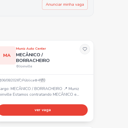
Anunciar minha vaga
Muniz Auto Center
MECÂNICO /
MA
BORRACHEIRO
Joinville
06/08/2026
Pública
4
0
argo: MECÂNICO / BORRACHEIRO 📍 Muniz
lle Estamos contratando MECÂNICO e
ORRACHEIRO. Interessados devem enviar
urrículo para o número informado.
ver vaga