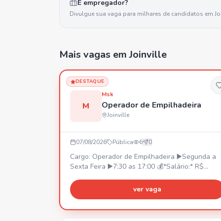
É empregador?
Divulgue sua vaga para milhares de candidatos em
Jo
Mais vagas
em Joinville
DESTAQUE
Msk
Operador de Empilhadeira
M
Joinville
07/08/2026
Pública
6
0
Cargo: Operador de Empilhadeira ▶️Segunda a
Sexta Feira ▶️7:30 as 17:00 💰*Salário:* R$
2450,00. 💳*Prêmio Assiduidade:* •R$ 350,00 *
(A partir da contratação)*. 🚌*V.T ou Vale
ver vaga
Combustível* (Não temos fretado) 🍽️*Refeição:
Fornecida pela Empresa *(Sem custo para o
funcionário)* 🛡️*Seguro de Vida:* Pago pela