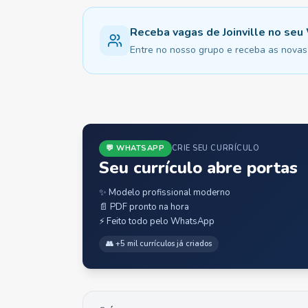
Receba vagas de Joinville no se
Entre no nosso grupo e receba as novas v
💬 WHATSAPP
CRIE SEU CURRÍCULO
Seu currículo abre portas
✨ Modelo profissional moderno
📄 PDF pronto na hora
⚡ Feito todo pelo WhatsApp
👥 +5 mil currículos já criados