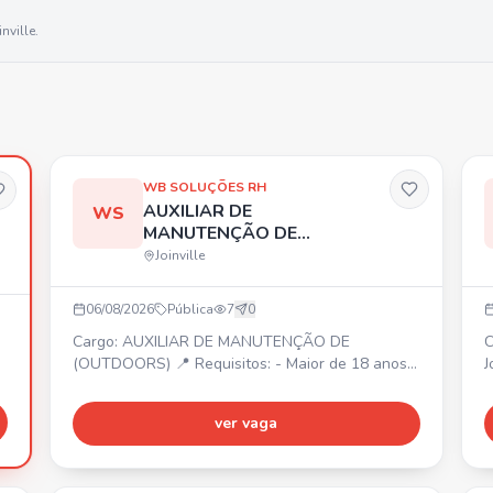
inville
.
WB SOLUÇÕES RH
AUXILIAR DE
WS
MANUTENÇÃO DE
(OUTDOORS)
Joinville
06/08/2026
Pública
7
0
Cargo: AUXILIAR DE MANUTENÇÃO DE
C
(OUTDOORS) 📍 Requisitos: - Maior de 18 anos -
Joinvi
Ensino fundamental ou médio - Experiência com
B
comunicação visual - Conhecimento básico em
c
ver vaga
instalação, montagem ou serralheria -
*
Disponibilidade para trabalhar em altura e em
diferentes locais - Responsabilidade e vontade