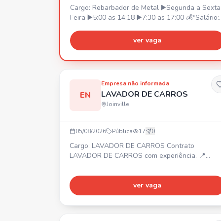
Cargo: Rebarbador de Metal ▶️Segunda a Sexta
Feira ▶️5:00 as 14:18 ▶️7:30 as 17:00 💰*Salário:*
R$ 2250,00. R$ 2300,00 *(Após 90 dias)* 💳
*Prêmio Assiduidade:* •R$ 350,00 *(A partir da
ver vaga
contratação)*. •Podendo chegar a R$500,00 *
(Conforme critérios estabelecidos pela
empresa)* 🚌*V.T ou Vale Combustível* (Não
temos fretado) 🍽️*Refeição:* Fornecida pela
Empresa não informada
Empresa *(Sem custo para o funcionário)* 🛡️
LAVADOR DE CARROS
EN
*Seguro de Vida:* Pago pela empresa *(Sem
Joinville
custo para o funcionário)* Interessados enviar o
*PDF DA CARTEIRA DE TRABALHO* para 47
98489-5302
05/08/2026
Pública
17
0
Cargo: LAVADOR DE CARROS Contrato
LAVADOR DE CARROS com experiência. 📍
Bairro América.
ver vaga