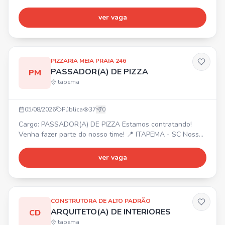
experiência, possibilidade de aumento) ⏰ Segunda a
sexta-feira 📋 Atividades: Organizar e cuidar do estoque;
ver vaga
Contar e conferir o estoque; Entregar peças e materiais à
produção; Separar parafusos, peças e materiais; Dar baixa
no sistema; Organizar prateleiras e manter estoque;
PIZZARIA MEIA PRAIA 246
PASSADOR(A) DE PIZZA
PM
Itapema
05/08/2026
Pública
37
0
Cargo: PASSADOR(A) DE PIZZA Estamos contratando!
Venha fazer parte do nosso time! 📍 ITAPEMA - SC Nossa
empresa oferece: Ótimo ambiente de trabalho,
oportunidade de crescimento, reconhecimento e
ver vaga
valorização. Interessados, entrem em contato com Gabriel
para mais informações.
CONSTRUTORA DE ALTO PADRÃO
ARQUITETO(A) DE INTERIORES
CD
Itapema