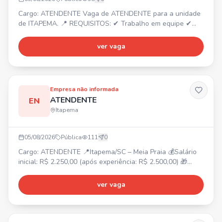
Cargo: ATENDENTE Vaga de ATENDENTE para a unidade
de ITAPEMA. 📍 REQUISITOS: ✔ Trabalho em equipe ✔
Dedicado ✔ Responsável ✔ Organizado Envie seu
currículo por WhatsApp e faça parte do nosso time!
ver vaga
Empresa não informada
ATENDENTE
EN
Itapema
05/08/2026
Pública
111
0
Cargo: ATENDENTE 📍Itapema/SC – Meia Praia 💰Salário
inicial: R$ 2.250,00 (após experiência: R$ 2.500,00) 🎁
Benefícios: Vale-alimentação R$ 250,00, Adicional
noturno, Bonificação por metas, Gympass, 2 consultas
ver vaga
online com psicólogo/mês, Consulta nutricionista,
Consultas médicas online ilimitadas, Descontos em
farmácias e exames. ⏰Horário de trabalho: Escala 12x36,
das 12h30 às