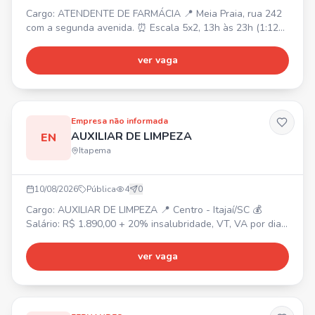
Cargo: ATENDENTE DE FARMÁCIA 📍 Meia Praia, rua 242
com a segunda avenida. ⏰ Escala 5x2, 13h às 23h (1:12h
intervalo). 💰 Salário: R$2155,30 + Quebra de Caixa: R$
402,00. ✅ Requisitos: Maior de 18 anos, ensino médio
ver vaga
completo, disponibilidade de horário. Não precisa de
experiência. 🎁 Benefícios: Plano de Carreira, PPR, 100%
em feriados + R$30 auxílio alimentação, Assistência M
Empresa não informada
AUXILIAR DE LIMPEZA
EN
Itapema
10/08/2026
Pública
4
0
Cargo: AUXILIAR DE LIMPEZA 📍 Centro - Itajaí/SC 💰
Salário: R$ 1.890,00 + 20% insalubridade, VT, VA por dia,
seguro de vida. ⏰ Segunda a sábado, das 08h às 16h20
(1h intervalo). ✅ Requisitos: Experiência na função
ver vaga
(diferencial), organização, responsabilidade,
comprometimento, atenção aos detalhes e boa disposição.
📋 Atividades: Limpeza e conservação de ambientes,
higienizaçã