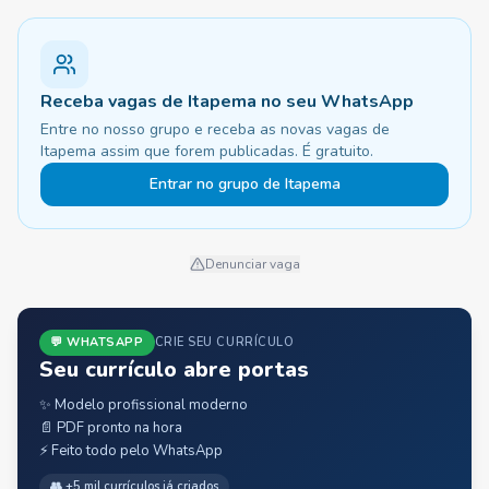
Receba vagas de Itapema no seu WhatsApp
Entre no nosso grupo e receba as novas vagas de
Itapema assim que forem publicadas. É gratuito.
Entrar no grupo de Itapema
Denunciar vaga
💬 WHATSAPP
CRIE SEU CURRÍCULO
Seu currículo abre portas
✨ Modelo profissional moderno
📄 PDF pronto na hora
⚡ Feito todo pelo WhatsApp
👥 +5 mil currículos já criados