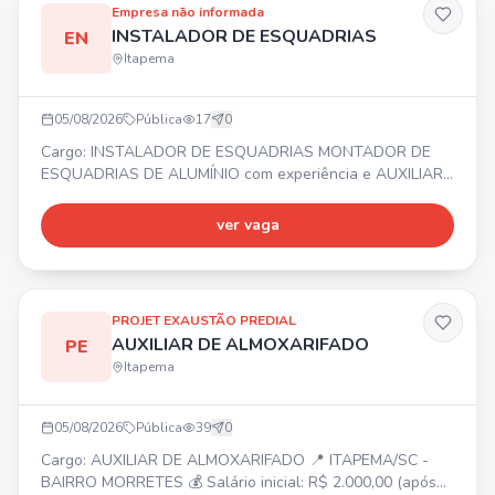
Empresa não informada
INSTALADOR DE ESQUADRIAS
EN
Itapema
05/08/2026
Pública
17
0
Cargo: INSTALADOR DE ESQUADRIAS MONTADOR DE
ESQUADRIAS DE ALUMÍNIO com experiência e AUXILIAR
DE INSTALADOR. 📍 Balneário Camboriú e região ⏰
Segunda a Sexta-feira 💰 Salário, Vale Alimentação,
ver vaga
Bonificação e Seguro de vida. ✅ Necessário experiência
comprovada em carteira para Instalador e Montador. Não
ter medo de altura!
PROJET EXAUSTÃO PREDIAL
AUXILIAR DE ALMOXARIFADO
PE
Itapema
05/08/2026
Pública
39
0
Cargo: AUXILIAR DE ALMOXARIFADO 📍 ITAPEMA/SC -
BAIRRO MORRETES 💰 Salário inicial: R$ 2.000,00 (após