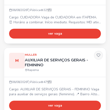
06/08/2026
Pública
32
0
Cargo: CUIDADORA Vaga de CUIDADORA em ITAPEMA.
⏰ Horário a combinar. Início imediato. Requisitos: MEI ativo
ou que possa providenciar, residir próximo ao bairro e que
seja de fácil acesso.
ver vaga
MULLER
AUXILIAR DE SERVIÇOS GERAIS -
M
FEMININO
Itapema
06/08/2026
Pública
47
0
Cargo: AUXILIAR DE SERVIÇOS GERAIS - FEMININO Vaga
para auxiliar de serviços gerais (feminino). 📍 Bairro Alto
São Bento. ⏰ Escala 12x36. 💰 Salário base + benefícios.
Envie seu currículo para nosso WhatsApp!
ver vaga