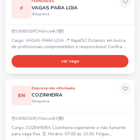
FERNANDES
VAGAS PARA LOJA
F
Itapema
10/08/2026
Pública
2
0
Cargo: VAGAS PARA LOJA 📍 Itajaí/SC Estamos em busca
de profissionais comprometidos e responsáveis! Confira as
vagas disponíveis: - Auxiliar de Serra - Ajudante de
Motorista - Carregador de Caminhão - Motorista CNH C/D
ver vaga
💰 Oferecemos: remuneração competitiva, Cartão Refeição
de R$ 680,00*, média de 12 horas extras*, premiação por
assiduidade de R$ 120,00*, Seguro de Vida, Val
Empresa não informada
COZINHEIRA
EN
Itapema
10/08/2026
Pública
2
0
Cargo: COZINHEIRA Cozinheira experiente e não fumante
para vaga fixa. ⏰ Horário: 07:00 às 15:30. Folgas