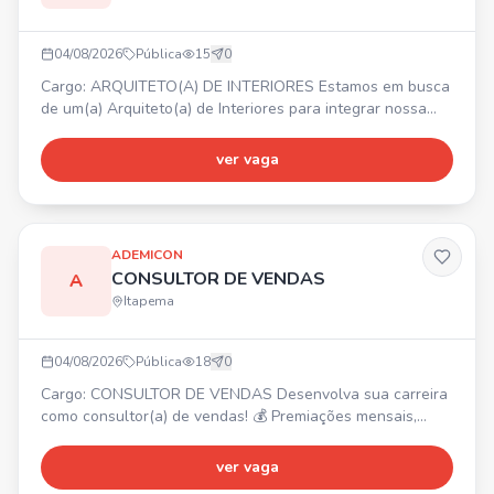
04/08/2026
Pública
15
0
Cargo: ARQUITETO(A) DE INTERIORES Estamos em busca
de um(a) Arquiteto(a) de Interiores para integrar nossa
equipe. 📍 Itapema/SC. Principais atividades:
desenvolvimento de projetos de interiores, elaboração de
ver vaga
layouts, modelagem 3D, levantamento de medidas,
acompanhamento de obras, contato com clientes e
fornecedores. Requisitos: graduação em Arquitetura e
Urbanismo, CAU ati
ADEMICON
CONSULTOR DE VENDAS
A
Itapema
04/08/2026
Pública
18
0
Cargo: CONSULTOR DE VENDAS Desenvolva sua carreira
como consultor(a) de vendas! 💰 Premiações mensais,
trimestrais e anuais. Requisitos: Não exige experiência,
comprometimento, boa comunicação e proatividade. 📍
ver vaga
Oportunidade para unidade de Itapema.