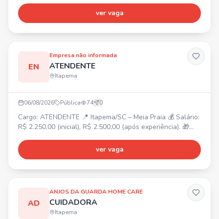
semanais e 2 domingos por mês. Atividades: cozinhar para
buffet, sucos, organização e limpeza do local. 📍 Local: Av.
ver vaga
Nereu Ramos, 3982, esquina com Rua 252, Meia Praia.
Empresa não informada
ATENDENTE
EN
Itapema
06/08/2026
Pública
74
0
Cargo: ATENDENTE 📍 Itapema/SC – Meia Praia 💰 Salário:
R$ 2.250,00 (inicial), R$ 2.500,00 (após experiência). 🎁
Benefícios: Vale-alimentação R$ 250,00, Adicional
noturno, Bonificação por metas, Gympass, 2 consultas
ver vaga
online com psicólogo/mês, Consulta com nutricionista,
Consultas médicas online ilimitadas, Descontos em
farmácias e exames. ⏰ Horário: Escala 12x36, das 12h30
às
ANJOS DA GUARDA HOME CARE
CUIDADORA
AD
Itapema