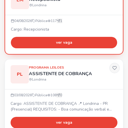
EM
Londrina
04/08/2026
Pública
117
1
Cargo: Recepcionista
ver vaga
PROGRAMA LEILOES
ASSISTENTE DE COBRANÇA
PL
Londrina
03/08/2026
Pública
108
0
Cargo: ASSISTENTE DE COBRANÇA 📍 Londrina - PR
(Presencial) REQUISITOS: - Boa comunicação verbal e
escrita - Conhecimentos em Excel (básico/intermediário) -
Ensino médio completo - Experiência prévia com cobrança
ver vaga
ou áreas financeiras (desejável) BENEFÍCIOS: - Plano de