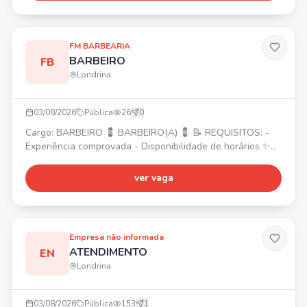
saúde e odontológico - Wellhub (Gympass) -
Adiantamento de salário - Convênio com farmácia -
Refeição na emp
FM BARBEARIA
BARBEIRO
FB
Londrina
03/08/2026
Pública
26
0
Cargo: BARBEIRO 💈 BARBEIRO(A) 💈 📝 REQUISITOS: -
Experiência comprovada - Disponibilidade de horários ✨
Excelente oportunidade para formação de clientela e
ótimos ganhos no Shopping Boulevard. 💰 Envie seu
ver vaga
contato!
Empresa não informada
ATENDIMENTO
EN
Londrina
03/08/2026
Pública
153
1