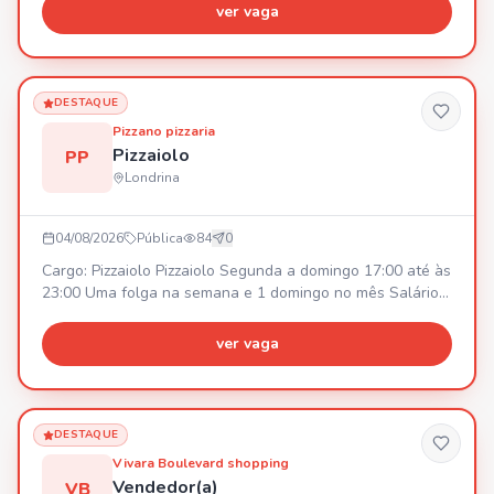
ver vaga
DESTAQUE
Pizzano pizzaria
Pizzaiolo
PP
Londrina
04/08/2026
Pública
84
0
Cargo: Pizzaiolo Pizzaiolo Segunda a domingo 17:00 até às
23:00 Uma folga na semana e 1 domingo no mês Salário
inícial R$2800,00 podendo ajustar rápido dependendo do
desenvolvimento.
ver vaga
DESTAQUE
Vivara Boulevard shopping
Vendedor(a)
VB