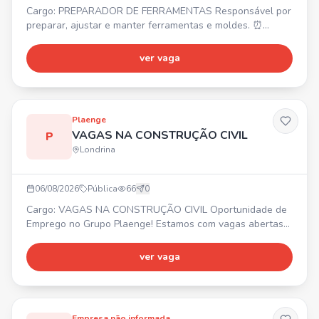
Cargo: PREPARADOR DE FERRAMENTAS Responsável por
preparar, ajustar e manter ferramentas e moldes. ⏰
Turno: 07:00 às 17:00. Preferencial com experiência. 💰
Salário acima do mercado + Vale-Transporte + Vale-
ver vaga
Alimentação de R$ 521,00 + Seguro de Vida + TotalPass.
Enviar currículo por WhatsApp ou e-mail.
Plaenge
VAGAS NA CONSTRUÇÃO CIVIL
P
Londrina
06/08/2026
Pública
66
0
Cargo: VAGAS NA CONSTRUÇÃO CIVIL Oportunidade de
Emprego no Grupo Plaenge! Estamos com vagas abertas
em Londrina/PR para diversas áreas da construção civil. 🚀
Faça parte da maior construtora do Sul do país!
ver vaga
Encaminhe seu currículo. 📍 Londrina/PR
Empresa não informada