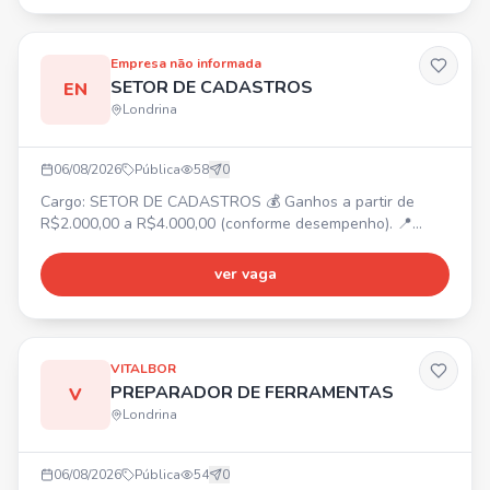
Empresa não informada
SETOR DE CADASTROS
EN
Londrina
06/08/2026
Pública
58
0
Cargo: SETOR DE CADASTROS 💰 Ganhos a partir de
R$2.000,00 a R$4.000,00 (conforme desempenho). 📍
Centro de Londrina. ⏰ Segunda a sexta-feira: 09:30 às
19:30. Sábado: 09:00 às 14:00. ✅ Treinamento fornecido,
ver vaga
não é necessária experiência.
VITALBOR
PREPARADOR DE FERRAMENTAS
V
Londrina
06/08/2026
Pública
54
0