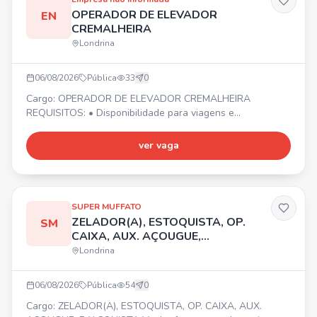
OPERADOR DE ELEVADOR
EN
CREMALHEIRA
Londrina
06/08/2026
Pública
33
0
Cargo: OPERADOR DE ELEVADOR CREMALHEIRA
REQUISITOS: • Disponibilidade para viagens e
deslocamentos conforme demanda da empresa. •
Organização e controle • PROATIVIDADE • Início imediato!
ver vaga
📍 Cidade de Londrina/PR. Envie seu currículo por
WhatsApp.
SUPER MUFFATO
ZELADOR(A), ESTOQUISTA, OP.
SM
CAIXA, AUX. AÇOUGUE,
BALCONISTA
Londrina
06/08/2026
Pública
54
0
Cargo: ZELADOR(A), ESTOQUISTA, OP. CAIXA, AUX.