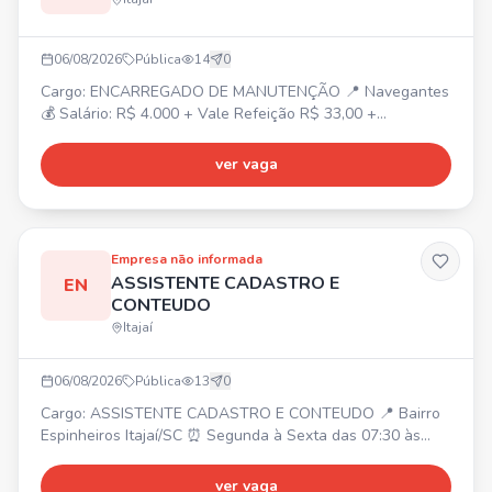
06/08/2026
Pública
14
0
Cargo: ENCARREGADO DE MANUTENÇÃO 📍 Navegantes
💰 Salário: R$ 4.000 + Vale Refeição R$ 33,00 +
Periculosidade + Refeição no local + Fretado. ⏰ Segunda
a Sexta: 07:30 às 17:18. ✅ Requisitos: Experiência na área
ver vaga
e gestão de equipe. 📋 Atividades: Orientação e
designação de equipe, manutenção predial, atendimento
ao cliente e chamados de emergência.
Empresa não informada
ASSISTENTE CADASTRO E
EN
CONTEUDO
Itajaí
06/08/2026
Pública
13
0
Cargo: ASSISTENTE CADASTRO E CONTEUDO 📍 Bairro
Espinheiros Itajaí/SC ⏰ Segunda à Sexta das 07:30 às
17:30 💰 Salário: A combinar 🎁 Vale alimentação R$
150,00, Plano odontológico sem desconto Requisitos: ✔️
ver vaga