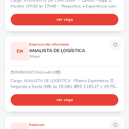
Cargo: ATENDENTE DE CAFETERIA 📍 Centro – Itajaí ⏰
Horário: 07h50 às 17h48 ✅ Requisitos: • Experiência com
atendimento ao público; • Experiência com cafés/barista
será um diferencial.
ver vaga
Empresa não informada
ANALISTA DE LOGÍSTICA
EN
Itajaí
05/08/2026
Pública
10
0
Cargo: ANALISTA DE LOGÍSTICA 📍Bairro Espinheiros ⏰
Segunda a Sexta (08h às 18:18h) 💰R$ 3.183,27 + VR R$
30/dia + Plano de Saúde (UNIMED) + Seguro de Vida +
Convênio SESC + Café da Manã Requisitos: Excel
ver vaga
básico/intermediário, boa comunicação. Atividades:
Programação/Montagem de Cargas, Emissão de Retorno
Simbólico, Suporte Operacional, Batimentos de Estoque
Sistêmico, Controle
Employer