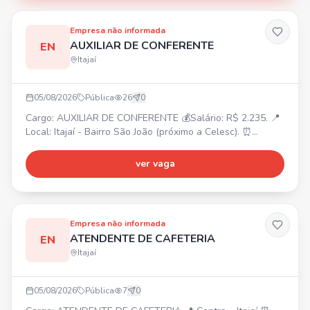
Empresa não informada
AUXILIAR DE CONFERENTE
EN
Itajaí
05/08/2026
Pública
26
0
Cargo: AUXILIAR DE CONFERENTE 💰Salário: R$ 2.235. 📍
Local: Itajaí - Bairro São João (próximo a Celesc). ⏰
Horário: Segunda a Sexta: 07:45 às 12:00 / 13:30 às 18:00.
Sábado: 08:00 às 12:00. 🎁Benefícios: Voucher R$ 200,00
ver vaga
(após experiência R$ 400,00). Requisitos: Experiência na
função, Ensino Médio completo. Atividades: Conferência
de mercadorias, separação e organização de pro
Empresa não informada
ATENDENTE DE CAFETERIA
EN
Itajaí
05/08/2026
Pública
7
0