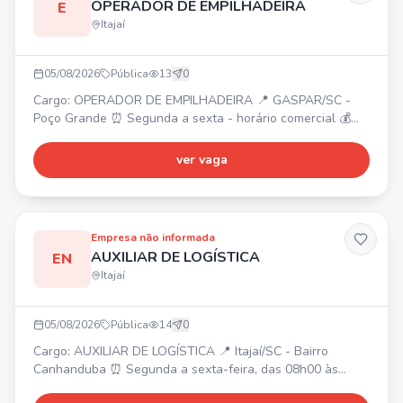
OPERADOR DE EMPILHADEIRA
E
Itajaí
05/08/2026
Pública
13
0
Cargo: OPERADOR DE EMPILHADEIRA 📍 GASPAR/SC -
Poço Grande ⏰ Segunda a sexta - horário comercial 💰
Salário: R$ 3.172,72 🎁 Benefícios: VA R$ 220,00, Refeição
no local, Vale transporte. Requisitos: Curso de
ver vaga
Empilhadeira. Funções: Operar empilhadeira, auxiliar na
produção.
Empresa não informada
AUXILIAR DE LOGÍSTICA
EN
Itajaí
05/08/2026
Pública
14
0
Cargo: AUXILIAR DE LOGÍSTICA 📍 Itajaí/SC - Bairro
Canhanduba ⏰ Segunda a sexta-feira, das 08h00 às
17h30 💰 Salário: R$ 2.118,37 🎁 Benefícios: Vale-