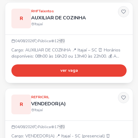
RHFTalentos
AUXILIAR DE COZINHA
R
Itajaí
04/08/2026
Pública
12
0
Cargo: AUXILIAR DE COZINHA 📍 Itajaí – SC ⏰ Horários
disponíveis: 08h00 às 16h20 ou 13h40 às 22h00. 💰 A
partir de R$ 2.400,00 (CLT). ✅ Requisitos: Agilidade,
Organização, Responsabilidade. Experiência prévia em
ver vaga
cozinha é um diferencial.
REFRICRIL
VENDEDOR(A)
R
Itajaí
04/08/2026
Pública
17
0
Cargo: VENDEDOR(A) 📍 Itajaí - SC (presencial) ⏰