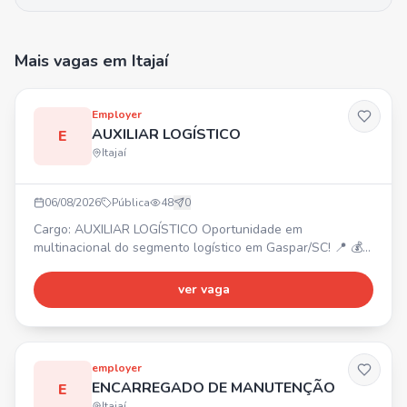
Mais vagas
em Itajaí
Employer
AUXILIAR LOGÍSTICO
E
Itajaí
06/08/2026
Pública
48
0
Cargo: AUXILIAR LOGÍSTICO Oportunidade em
multinacional do segmento logístico em Gaspar/SC! 📍 💰
Salário: R$ 2.310,00 ⏰ Turno a definir (Vaga 5x2)
REQUISITOS: - Ensino Fundamental Completo - Desejável
ver vaga
experiência na área BENEFÍCIOS: - Plano de
saúde/odontológico - Fretado ou Auxílio Mobilidade -
Auxílio creche/Refeitório no local
employer
ENCARREGADO DE MANUTENÇÃO
E
Itajaí