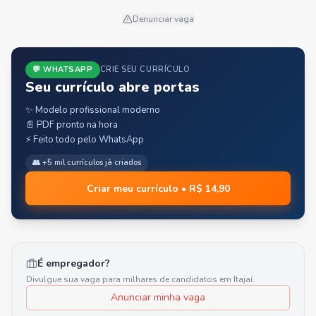
Denunciar vaga
💬 WHATSAPP
CRIE SEU CURRÍCULO
Seu currículo abre portas
✨ Modelo profissional moderno
📄 PDF pronto na hora
⚡ Feito todo pelo WhatsApp
👥 +5 mil currículos já criados
Criar meu currículo • R$ 14,90
É empregador?
Divulgue sua vaga para milhares de candidatos em
Itajaí
.
Anunciar minha vaga