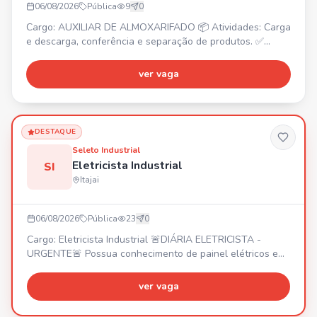
06/08/2026
Pública
9
0
Cargo: AUXILIAR DE ALMOXARIFADO 📦 Atividades: Carga
e descarga, conferência e separação de produtos. ✅
Requisitos: Ensino fundamental, disposição para carga e
descarga, disponibilidade para horas extras. ⏰ Horário:
ver vaga
Segunda a sexta, das 08:00 às 18:00. 💰 Salário: R$
2.235,00. 🎁 Benefícios: Prêmio Separação, Vale
Transporte, Vale Alimentação R$ 250,00. Vaga temporária
(até 9
DESTAQUE
Seleto Industrial
Eletricista Industrial
SI
Itajai
06/08/2026
Pública
23
0
Cargo: Eletricista Industrial 🚨DIÁRIA ELETRICISTA -
URGENTE🚨 Possua conhecimento de painel elétricos e
manutenção predial
ver vaga