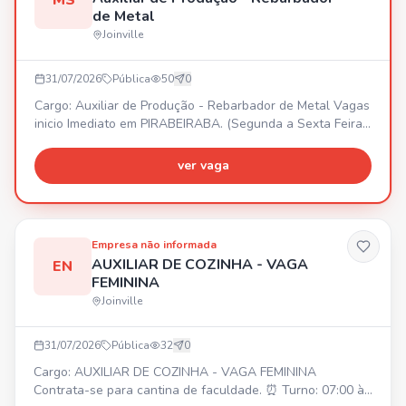
MS
de Metal
Joinville
31/07/2026
Pública
50
0
Cargo: Auxiliar de Produção - Rebarbador de Metal Vagas
inicio Imediato em PIRABEIRABA. (Segunda a Sexta Feira)
05:00 as 14:18 e 07:30 as 17:00 Salário 2250,00 Premio
Assiduidade 350,00 Alimentação sem custo. Vale Transp.
ver vaga
ou Auxilio Combustivel. Seguro de Vida. Chamar no
whats: 47 984895302
Empresa não informada
AUXILIAR DE COZINHA - VAGA
EN
FEMININA
Joinville
31/07/2026
Pública
32
0
Cargo: AUXILIAR DE COZINHA - VAGA FEMININA
Contrata-se para cantina de faculdade. ⏰ Turno: 07:00 às