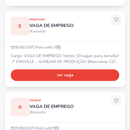
Vale transporte (6% desconto em folha).
employer
VAGA DE EMPREGO
E
Joinville
05/08/2026
Pública
13
0
Cargo: VAGA DE EMPREGO Temos 10 vagas para Joinville!
📍 JOINVILLE - AUXILIAR DE PRODUÇÃO (Masculina, CLT
Art. 390) - MANUTENÇÃO DE EMPILHADEIRA (Masculina,
CLT Art. 390) - OPERADOR DE USINAGEM (Masculina, CLT
ver vaga
Art. 390) Entre em contato ou compareça na Employer! 📍
Rua Mal. Deodoro - 184
Global
VAGA DE EMPREGO
G
Joinville
05/08/2026
Pública
5
0