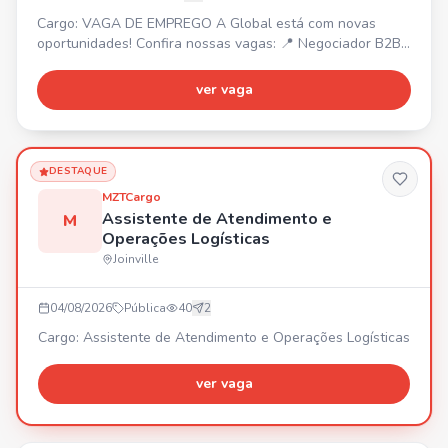
Cargo: VAGA DE EMPREGO A Global está com novas
oportunidades! Confira nossas vagas: 📍 Negociador B2B
– Joinville/SC. 📍 Operador de Telemarketing B2B –
Araquari/SC. 📍 Estagiário de Marketing – Joinville/SC. 📍
ver vaga
Back Office – Joinville/SC. 📍 Estagiário B2C – Joinville/SC
(Ensino Médio). 📍 Operador de Telemarketing B2C –
Joinville/SC. Venha fazer parte de uma empresa que inve
DESTAQUE
MZTCargo
Assistente de Atendimento e
M
Operações Logísticas
Joinville
04/08/2026
Pública
40
2
Cargo: Assistente de Atendimento e Operações Logísticas
ver vaga