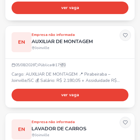
JOINVILLE - R. Sen. Felipe Schmidt, 460 - Centro, Joinville.
ver vaga
Pessoas com disponibilidade de horário.
Empresa não informada
AUXILIAR DE MONTAGEM
EN
Joinville
05/08/2026
Pública
17
0
Cargo: AUXILIAR DE MONTAGEM 📍 Pirabeiraba –
Joinville/SC 💰 Salário: R$ 2.180,05 + Assiduidade R$
150,00 + Vale-farmácia R$ 150,00 ⏰ Horário: Segunda a
sexta-feira, das 07h30 às 17h18 🎁 Benefícios:
ver vaga
Alimentação na empresa, Vale-transporte, Plano de saúde
e odontológico (após 90 dias). ✅ Requisitos: Masculino,
Residir na região norte de Joinville/SC. Aceitamos primeiro
emprego
Empresa não informada
LAVADOR DE CARROS
EN
Joinville