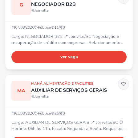
NEGOCIADOR B2B
G
Joinville
04/08/2026
Pública
11
0
Cargo: NEGOCIADOR B2B 📍 Joinville/SC Negociação e
recuperação de crédito com empresas; Relacionamento
com clientes e foco em resultados. Mais vagas: Operador
de Telemarketing B2B (Araquari/SC), Estagiário de
ver vaga
Marketing (Joinville/SC), Back Office (Joinville/SC),
Estagiário B2C - Ensino Médio (Joinville/SC), Operador de
Telemarketing B2C (Joinville/SC). 📲 Envie seu currículo
MANÁ ALIMENTAÇÃO E FACILITIES
AUXILIAR DE SERVIÇOS GERAIS
MA
Joinville
03/08/2026
Pública
26
0
Cargo: AUXILIAR DE SERVIÇOS GERAIS 📍 Joinville/SC ⏰
Horário: 05h às 11h, Escala: Segunda a Sexta. Requisitos:
• Limpeza e conservação de ambientes de áreas comuns.