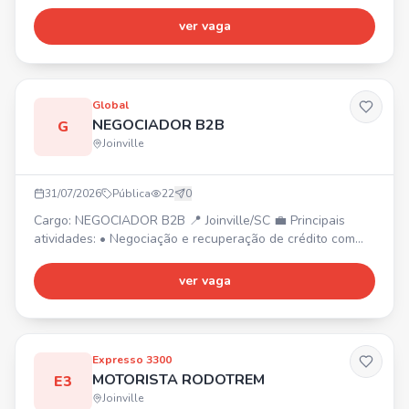
15:00 (segunda a sexta-feira) + sábado pela manhã. 💰
Salário a combinar. Envie seu currículo!
ver vaga
Global
NEGOCIADOR B2B
G
Joinville
31/07/2026
Pública
22
0
Cargo: NEGOCIADOR B2B 📍 Joinville/SC 💼 Principais
atividades: • Negociação e recuperação de crédito com
empresas; • Atendimento via telefone, WhatsApp e e-
mail; • Relacionamento com clientes e foco em resultados.
ver vaga
✅ Requisitos: • Ensino Médio Completo ou próximo a
conclusão; • Experiência com atendimento ao cliente. 🎁
Benefícios: 🍽️ Vale-alimentação/refeição | 🚍 Vale-trans
Expresso 3300
MOTORISTA RODOTREM
E3
Joinville