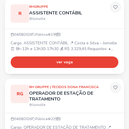
RHGRUPPE
ASSISTENTE CONTÁBIL
R
Joinville
04/08/2026
Pública
19
0
Cargo: ASSISTENTE CONTÁBIL 📍 Costa e Silva - Joinville
⏰ 8h-12h e 13h30-17h30 💰 R$ 3.329,45 Requisitos: •
Superior cursando/completo Ciências Contábeis ou
Técnico em Contabilidade completo. • Experiência na área
ver vaga
contábil. • Conhecimento em rotinas e lançamentos
contábeis. Atividades: • Suporte em conciliações,
atualização de indicadores, organização de documentos
contábeis
RH GRUPPE | TECIDOS DONA FRANCISCA
OPERADOR DE ESTAÇÃO DE
RG
TRATAMENTO
Joinville
04/08/2026
Pública
22
0
Cargo: OPERADOR DE ESTAÇÃO DE TRATAMENTO 📍