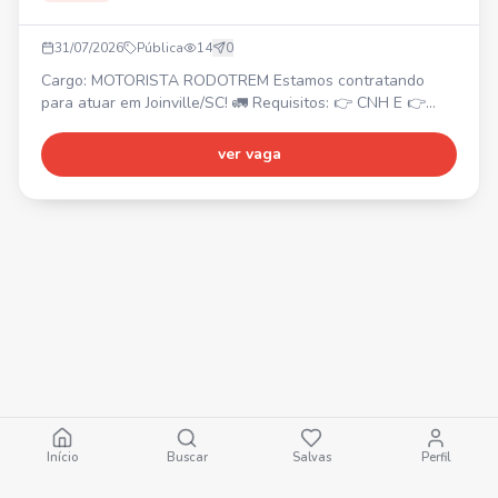
31/07/2026
Pública
14
0
Cargo: MOTORISTA RODOTREM Estamos contratando
para atuar em Joinville/SC! 🚛 Requisitos: 👉 CNH E 👉
MOPP 👉 EAR 👉 Experiência com Rodotrem Venha fazer
parte do nosso time! 💛🖤
ver vaga
Início
Buscar
Salvas
Perfil