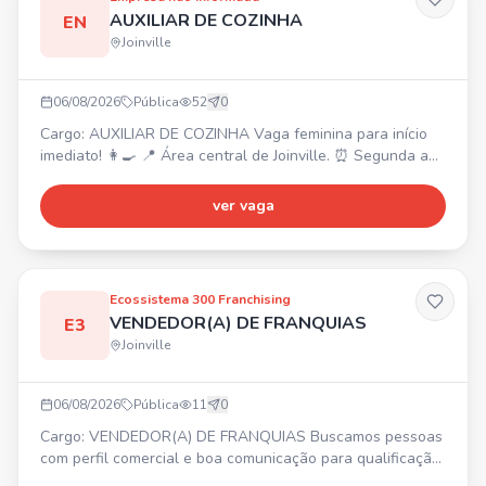
AUXILIAR DE COZINHA
EN
Joinville
06/08/2026
Pública
52
0
Cargo: AUXILIAR DE COZINHA Vaga feminina para início
imediato! 👩‍🍳 📍 Área central de Joinville. ⏰ Segunda a
sábado, das 7:40h às 16h. 💰 Salário inicial R$ 2400 +
prêmio assiduidade R$ 600 (conforme desempenho).
ver vaga
Experiência na área e trabalho em equipe são diferenciais.
Ecossistema 300 Franchising
VENDEDOR(A) DE FRANQUIAS
E3
Joinville
06/08/2026
Pública
11
0
Cargo: VENDEDOR(A) DE FRANQUIAS Buscamos pessoas
com perfil comercial e boa comunicação para qualificação
de leads de franquias. ✨ Requisitos: experiência prévia