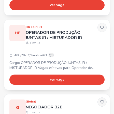
Experiência comprovada. Benefícios: Refeitório próprio
ver vaga
(desconto R$ 3,60); Vale transporte ou ajuda de custo;
Cozinha equipada.
HR EXPERT
OPERADOR DE PRODUÇÃO
HE
JUNTAS JR / MISTURADOR JR
Joinville
04/08/2026
Pública
33
0
Cargo: OPERADOR DE PRODUÇÃO JUNTAS JR /
MISTURADOR JR Vagas efetivas para Operador de
Produção Juntas Jr e Misturador Jr. 📍 Região do
Aventureiro – Joinville. ✔ Não é necessário ter
ver vaga
experiência. ✔ Ensino fundamental completo. Início
imediato. Interessados, enviar currículo pelo WhatsApp.
Global
NEGOCIADOR B2B
G
Joinville