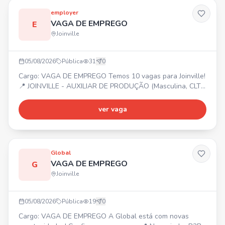
employer
VAGA DE EMPREGO
E
Joinville
05/08/2026
Pública
31
0
Cargo: VAGA DE EMPREGO Temos 10 vagas para Joinville!
📍 JOINVILLE - AUXILIAR DE PRODUÇÃO (Masculina, CLT
Art. 390) - MANUTENÇÃO DE EMPILHADEIRA (Masculina,
CLT Art. 390) - OPERADOR DE USINAGEM (Masculina, CLT
ver vaga
Art. 390) Entre em contato ou compareça na Employer! 📍
Rua Mal. Deodoro - 184
Global
VAGA DE EMPREGO
G
Joinville
05/08/2026
Pública
19
0
Cargo: VAGA DE EMPREGO A Global está com novas