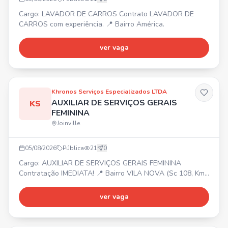
Cargo: LAVADOR DE CARROS Contrato LAVADOR DE
CARROS com experiência. 📍 Bairro América.
ver vaga
Khronos Serviços Especializados LTDA
AUXILIAR DE SERVIÇOS GERAIS
KS
FEMININA
Joinville
05/08/2026
Pública
21
0
Cargo: AUXILIAR DE SERVIÇOS GERAIS FEMININA
Contratação IMEDIATA! 📍 Bairro VILA NOVA (Sc 108, Km
6, 5) ⏰ Segunda a Sexta das 08:00 às 12:00. 💰 Salário R$
956,10 + 7% Assiduidade + 20% Insalubridade. 🎁
ver vaga
Benefícios: Vale alimentação R$ 20,33/dia trabalhado +
Vale transporte (6% desconto em folha).