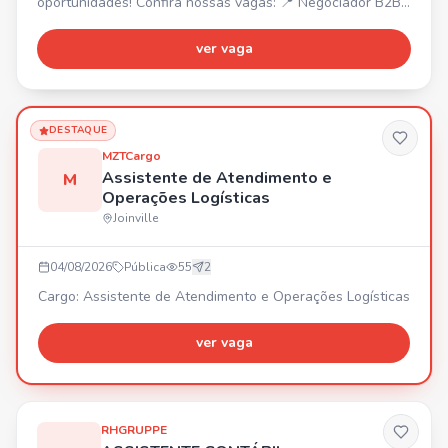
oportunidades! Confira nossas vagas: 📍 Negociador B2B
– Joinville/SC. 📍 Operador de Telemarketing B2B –
Araquari/SC. 📍 Estagiário de Marketing – Joinville/SC. 📍
ver vaga
Back Office – Joinville/SC. 📍 Estagiário B2C – Joinville/SC
(Ensino Médio). 📍 Operador de Telemarketing B2C –
Joinville/SC. Venha fazer parte de uma empresa que inve
DESTAQUE
MZTCargo
Assistente de Atendimento e
M
Operações Logísticas
Joinville
04/08/2026
Pública
55
2
Cargo: Assistente de Atendimento e Operações Logísticas
ver vaga
RHGRUPPE