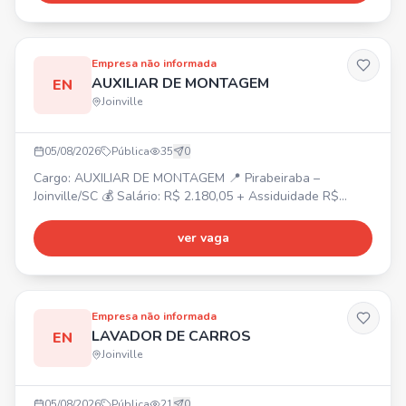
Empresa não informada
AUXILIAR DE MONTAGEM
EN
Joinville
05/08/2026
Pública
35
0
Cargo: AUXILIAR DE MONTAGEM 📍 Pirabeiraba –
Joinville/SC 💰 Salário: R$ 2.180,05 + Assiduidade R$
150,00 + Vale-farmácia R$ 150,00 ⏰ Horário: Segunda a
sexta-feira, das 07h30 às 17h18 🎁 Benefícios:
ver vaga
Alimentação na empresa, Vale-transporte, Plano de saúde
e odontológico (após 90 dias). ✅ Requisitos: Masculino,
Residir na região norte de Joinville/SC. Aceitamos primeiro
emprego
Empresa não informada
LAVADOR DE CARROS
EN
Joinville
05/08/2026
Pública
21
0