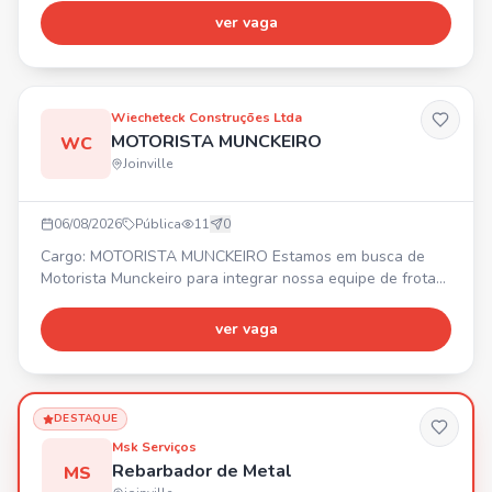
com vendas high ticket, familiaridade com CRM. 💰
ver vaga
Remuneração fixa de R$3.200,00 + variável agressiva e
sem teto de ganhos. 🎁 Benefícios: Total Pass, Seguro de
vida, Day Off no mês do aniversário, Descontos comerciai
Wiecheteck Construções Ltda
MOTORISTA MUNCKEIRO
WC
Joinville
06/08/2026
Pública
11
0
Cargo: MOTORISTA MUNCKEIRO Estamos em busca de
Motorista Munckeiro para integrar nossa equipe de frotas.
Requisitos: • Experiência comprovada em carteira •
Disponibilidade para viajar • Certificado ATUALIZADO de
ver vaga
operador Benefícios: • 💰 Vale alimentação R$ 620,60 •
Seguro de vida em grupo
DESTAQUE
Msk Serviços
Rebarbador de Metal
MS