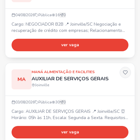
04/08/2026
Pública
16
0
Cargo: NEGOCIADOR B2B 📍 Joinville/SC Negociação e
recuperação de crédito com empresas; Relacionamento
com clientes e foco em resultados. Mais vagas: Operador
de Telemarketing B2B (Araquari/SC), Estagiário de
ver vaga
Marketing (Joinville/SC), Back Office (Joinville/SC),
Estagiário B2C - Ensino Médio (Joinville/SC), Operador de
Telemarketing B2C (Joinville/SC). 📲 Envie seu currículo
MANÁ ALIMENTAÇÃO E FACILITIES
AUXILIAR DE SERVIÇOS GERAIS
MA
Joinville
03/08/2026
Pública
30
0
Cargo: AUXILIAR DE SERVIÇOS GERAIS 📍 Joinville/SC ⏰
Horário: 05h às 11h, Escala: Segunda a Sexta. Requisitos:
• Limpeza e conservação de ambientes de áreas comuns.
• Movimentar equipamentos de limpeza. • Outras
ver vaga
atividades relacionadas à função. Cadastre-se também