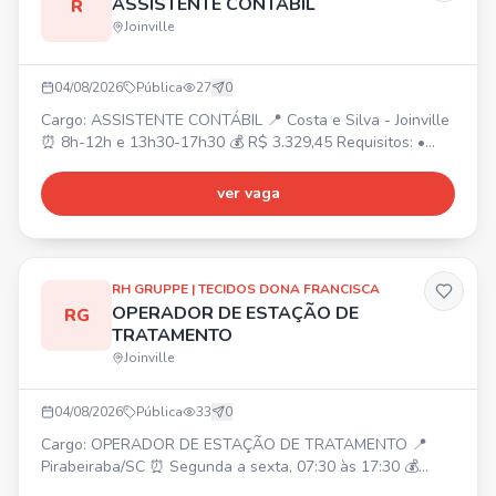
ASSISTENTE CONTÁBIL
R
Joinville
04/08/2026
Pública
27
0
Cargo: ASSISTENTE CONTÁBIL 📍 Costa e Silva - Joinville
⏰ 8h-12h e 13h30-17h30 💰 R$ 3.329,45 Requisitos: •
Superior cursando/completo Ciências Contábeis ou
Técnico em Contabilidade completo. • Experiência na área
ver vaga
contábil. • Conhecimento em rotinas e lançamentos
contábeis. Atividades: • Suporte em conciliações,
atualização de indicadores, organização de documentos
contábeis
RH GRUPPE | TECIDOS DONA FRANCISCA
OPERADOR DE ESTAÇÃO DE
RG
TRATAMENTO
Joinville
04/08/2026
Pública
33
0
Cargo: OPERADOR DE ESTAÇÃO DE TRATAMENTO 📍
Pirabeiraba/SC ⏰ Segunda a sexta, 07:30 às 17:30 💰
Salário: A combinar Requisitos: Ensino médio incompleto;