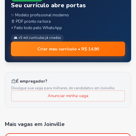
Seu currículo abre portas
✨ Modelo profissional moderno
📄 PDF pronto na hora
⚡ Feito todo pelo WhatsApp
👥 +5 mil currículos já criados
Criar meu currículo • R$ 14,90
É empregador?
Divulgue sua vaga para milhares de candidatos em
Joinville
.
Anunciar minha vaga
Mais vagas
em Joinville