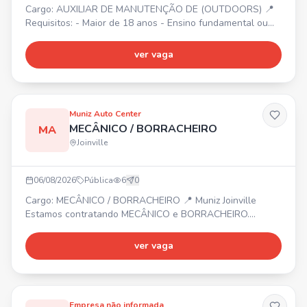
Cargo: AUXILIAR DE MANUTENÇÃO DE (OUTDOORS) 📍
Requisitos: - Maior de 18 anos - Ensino fundamental ou
médio - Experiência com comunicação visual -
Conhecimento básico em instalação, montagem ou
ver vaga
serralheria - Disponibilidade para trabalhar em altura e
em diferentes locais - Responsabilidade e vontade de
aprender - Comprometido com Segurança, qualidade e
prazos - Disponibilidade
Muniz Auto Center
MECÂNICO / BORRACHEIRO
MA
Joinville
06/08/2026
Pública
6
0
Cargo: MECÂNICO / BORRACHEIRO 📍 Muniz Joinville
Estamos contratando MECÂNICO e BORRACHEIRO.
Interessados devem enviar currículo para o número
informado.
ver vaga
Empresa não informada