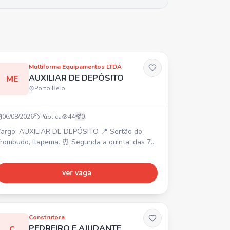
Multiforma Equipamentos LTDA
AUXILIAR DE DEPÓSITO
ME
Porto Belo
06/08/2026
Pública
44
0
argo: AUXILIAR DE DEPÓSITO 📍 Sertão do
rombudo, Itapema. ⏰ Segunda a quinta, das 7h
s 17h, sexta, das 7h às 16h (1h de almoço). 💰
alário R$ 2.500 + R$ 520 de alimentação. 🎁
lano Odontológico. Requisitos: Vaga masculina,
ver vaga
em experiência. Contratação CLT.
Construtora
PEDREIRO E AJUDANTE
C