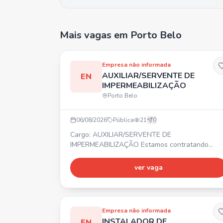
Mais vagas
em Porto Belo
Empresa não informada
AUXILIAR/SERVENTE DE
EN
IMPERMEABILIZAÇÃO
Porto Belo
06/08/2026
Pública
21
0
Cargo: AUXILIAR/SERVENTE DE
IMPERMEABILIZAÇÃO Estamos contratando
auxiliar/servente de impermeabilização. ⏰
Horário comercial. 💰 Salário compatível com a
ver vaga
função. 🎁 Benefícios.
Empresa não informada
INSTALADOR DE
EN