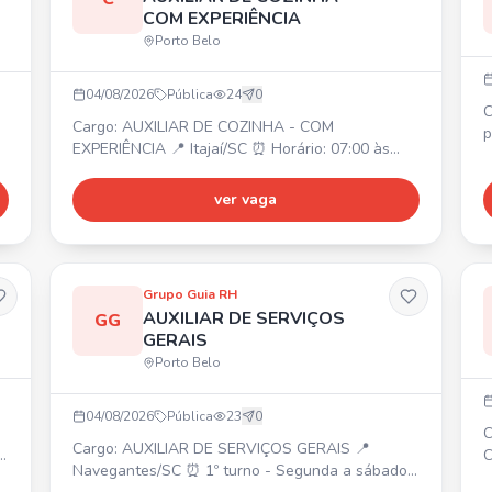
COM EXPERIÊNCIA
Porto Belo
04/08/2026
Pública
24
0
C
Cargo: AUXILIAR DE COZINHA - COM
p
EXPERIÊNCIA 📍 Itajaí/SC ⏰ Horário: 07:00 às
e
15:20 (escala 6x1, incluindo domingos e feriados)
p
Requisitos: • Experiência anterior na função; •
ver vaga
a
Comprometimento com horários e tarefas; • Perfil
W
organizado, ágil e proativo; • Atenção aos
o
detalhes e comprometimento com a limpeza e
,
higiene do ambiente; • Boa convivência e
Grupo Guia RH
disposição para trabalho e
AUXILIAR DE SERVIÇOS
GG
GERAIS
Porto Belo
04/08/2026
Pública
23
0
C
Cargo: AUXILIAR DE SERVIÇOS GERAIS 📍
C
Navegantes/SC ⏰ 1º turno - Segunda a sábado,
8