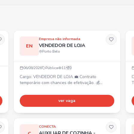
Empresa não informada
VENDEDOR DE LOJA
EN
Porto Belo
06/08/2026
Pública
11
0
Cargo: VENDEDOR DE LOJA 💼 Contrato
C
temporário com chances de efetivação. 💰
T
Salário: R$ 2.155,00. 🎁 Benefícios: VR
à
R$21,00/dia + VT. ⏰ Horários: 11:40 às 20h ou
S
13:50 às 22:10h (escala 6x1). 📍 Local: Porto
ver vaga
P
Belo (SC) - BR 101, KM 159 SN, Alto Perequê.
s
CONECTA
AUXILIAR DE COZINHA -
C