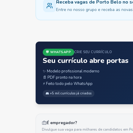
Receba vagas de Porto Belo no
Entre no nosso grupo e receba as novas 
💬 WHATSAPP
CRIE SEU CURRÍCULO
Seu currículo abre portas
✨ Modelo profissional moderno
📄 PDF pronto na hora
⚡ Feito todo pelo WhatsApp
👥 +5 mil currículos já criados
É empregador?
Divulgue sua vaga para milhares de candidatos em
Po