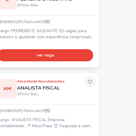
Porto Belo
04/08/2026
Pública
20
0
argo: PEDREIRO E AJUDANTE 02 vagas para
edreiro e ajudante com experiência comprovada
m carteira. 📍 Obra no Jardim Praimar, de um
avimento. Contratação imediata com carteira
ssinada. Interessados, entrar em contato via
ver vaga
hatsApp.
Ativa Mente Recrutamentos
ANALISTA FISCAL
AM
Porto Belo
03/08/2026
Pública
19
0
argo: ANALISTA FISCAL Empresa:
ontabilidade. 📍 Meia Praia. ⏰ Segunda a sexta,
h-12h e 13h30-18h. 💰 Salário a combinar.