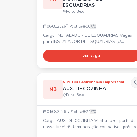
ESQUADRIAS
Porto Belo
06/08/2026
Pública
10
0
Cargo: INSTALADOR DE ESQUADRIAS Vagas
para INSTALADOR DE ESQUADRIAS (c/
experiência), MONTADOR DE ESQUADRIAS DE
ALUMÍNIO (c/ experiência), AUXILIAR DE
ver vaga
INSTALADOR e SOLDADOR. 📍 PORTO BELO ⏰
Segunda a sexta-feira 💰 Salário, Vale
Alimentação (após período de experiência: plan
de desconto em farmácias e consultas médicas)
Nutri Blu Gastronomia Empresarial
Prêmio por Assiduidade, Seguro de vida.
AUX. DE COZINHA
NB
Requisito: Nã
Porto Belo
04/08/2026
Pública
24
0
Cargo: AUX. DE COZINHA Venha fazer parte do
nosso time! 💰 Remuneração compatível, prêmio
produtividade, prêmio assiduidade, auxílio