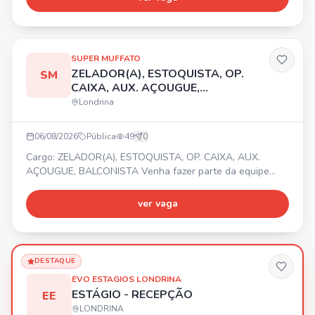
📍 Cidade de Londrina/PR. Envie seu currículo por
WhatsApp.
SUPER MUFFATO
ZELADOR(A), ESTOQUISTA, OP.
SM
CAIXA, AUX. AÇOUGUE,
BALCONISTA
Londrina
06/08/2026
Pública
49
0
Cargo: ZELADOR(A), ESTOQUISTA, OP. CAIXA, AUX.
AÇOUGUE, BALCONISTA Venha fazer parte da equipe
Super Muffato Madre Leonia! Temos vagas para
Zelador(a), Estoquista, Op. Caixa, Aux. Açougue e
ver vaga
Balconista. 📍 Av. Me. Leônia Milito, 1175 - Bela Suíça,
Londrina PR. ⏰ Entrevistas de Segunda a Sexta, das
09:00 às 17:00. Vagas disponíveis também para
estrangeiros, PCD e 60+. 🎁 Benefíc
DESTAQUE
EVO ESTAGIOS LONDRINA
ESTÁGIO - RECEPÇÃO
EE
LONDRINA