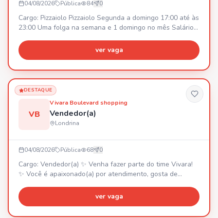
04/08/2026
Pública
84
0
Cargo: Pizzaiolo Pizzaiolo Segunda a domingo 17:00 até às
23:00 Uma folga na semana e 1 domingo no mês Salário
inícial R$2800,00 podendo ajustar rápido dependendo do
desenvolvimento.
ver vaga
DESTAQUE
Vivara Boulevard shopping
Vendedor(a)
VB
Londrina
04/08/2026
Pública
68
0
Cargo: Vendedor(a) ✨ Venha fazer parte do time Vivara!
✨ Você é apaixonado(a) por atendimento, gosta de
desafios e quer construir uma carreira em uma das
maiores joalherias do Brasil? Essa oportunidade é para
ver vaga
você! 📍 Vaga: Vendedor(a) 📍 Local: Vivara – Boulevard
Shopping Londrina/PR O que buscamos: Ensino médio