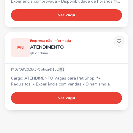
Experiência comprovada - Disponibilidade de horários ✨
Excelente oportunidade para formação de clientela e
ótimos ganhos no Shopping Boulevard. 💰 Envie seu
ver vaga
contato!
Empresa não informada
ATENDIMENTO
EN
Londrina
03/08/2026
Pública
152
1
Cargo: ATENDIMENTO Vagas para Pet Shop. 🐾
Requisitos: • Experiência com vendas • Dinamismo e
determinação • Habilidades com organização •
Proatividade • AMAR ANIMAIS
ver vaga