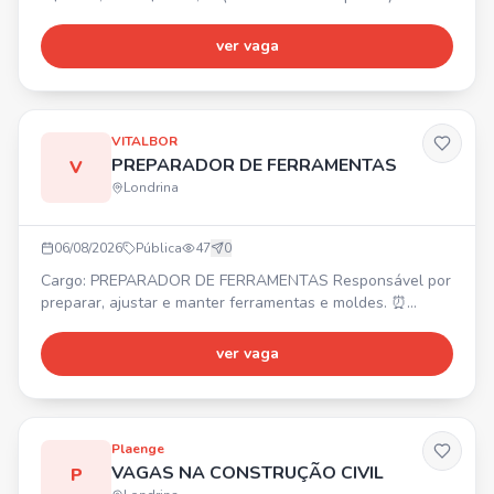
Centro de Londrina. ⏰ Segunda a sexta-feira: 09:30 às
19:30. Sábado: 09:00 às 14:00. ✅ Treinamento fornecido,
ver vaga
não é necessária experiência.
VITALBOR
PREPARADOR DE FERRAMENTAS
V
Londrina
06/08/2026
Pública
47
0
Cargo: PREPARADOR DE FERRAMENTAS Responsável por
preparar, ajustar e manter ferramentas e moldes. ⏰
Turno: 07:00 às 17:00. Preferencial com experiência. 💰
Salário acima do mercado + Vale-Transporte + Vale-
ver vaga
Alimentação de R$ 521,00 + Seguro de Vida + TotalPass.
Enviar currículo por WhatsApp ou e-mail.
Plaenge
VAGAS NA CONSTRUÇÃO CIVIL
P