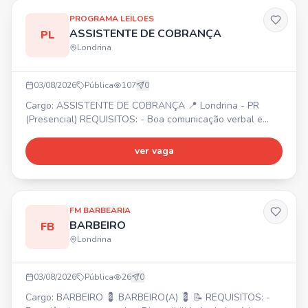
PROGRAMA LEILOES
ASSISTENTE DE COBRANÇA
PL
Londrina
03/08/2026
Pública
107
0
Cargo: ASSISTENTE DE COBRANÇA 📍 Londrina - PR
(Presencial) REQUISITOS: - Boa comunicação verbal e
escrita - Conhecimentos em Excel (básico/intermediário) -
Ensino médio completo - Experiência prévia com cobrança
ver vaga
ou áreas financeiras (desejável) BENEFÍCIOS: - Plano de
saúde e odontológico - Wellhub (Gympass) -
Adiantamento de salário - Convênio com farmácia -
Refeição na emp
FM BARBEARIA
BARBEIRO
FB
Londrina
03/08/2026
Pública
26
0
Cargo: BARBEIRO 💈 BARBEIRO(A) 💈 📝 REQUISITOS: -