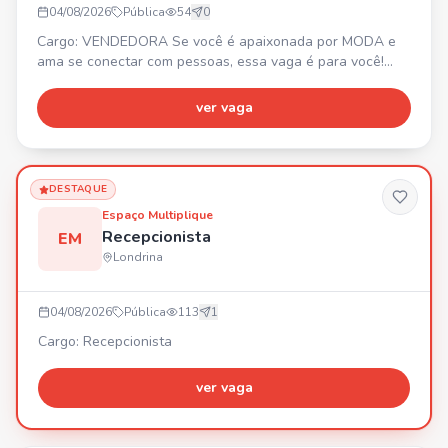
04/08/2026
Pública
54
0
Cargo: VENDEDORA Se você é apaixonada por MODA e
ama se conectar com pessoas, essa vaga é para você!
Buscamos alguém que: ✨ Ame moda e esteja por dentro
das tendências. ⚡ Seja proativa, tenha atitude, iniciativa e
ver vaga
goste de fazer acontecer. 👜 Tenha experiência com
vendas e foco em resultados. 💬 Se comunique bem, seja
simpática e saiba encantar clientes. 📍 Centro de Londrin
DESTAQUE
Espaço Multiplique
Recepcionista
EM
Londrina
04/08/2026
Pública
113
1
Cargo: Recepcionista
ver vaga