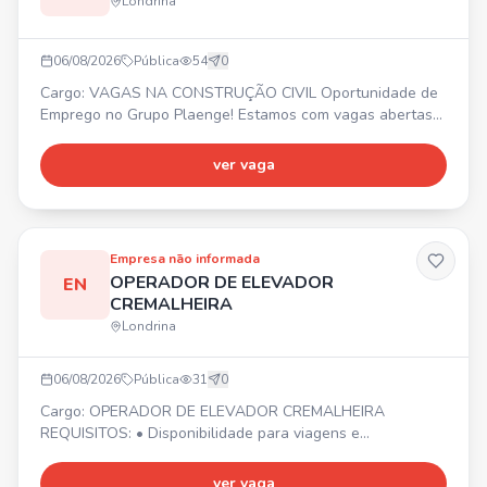
Londrina
06/08/2026
Pública
54
0
Cargo: VAGAS NA CONSTRUÇÃO CIVIL Oportunidade de
Emprego no Grupo Plaenge! Estamos com vagas abertas
em Londrina/PR para diversas áreas da construção civil. 🚀
Faça parte da maior construtora do Sul do país!
ver vaga
Encaminhe seu currículo. 📍 Londrina/PR
Empresa não informada
OPERADOR DE ELEVADOR
EN
CREMALHEIRA
Londrina
06/08/2026
Pública
31
0
Cargo: OPERADOR DE ELEVADOR CREMALHEIRA
REQUISITOS: • Disponibilidade para viagens e
deslocamentos conforme demanda da empresa. •
Organização e controle • PROATIVIDADE • Início imediato!
ver vaga