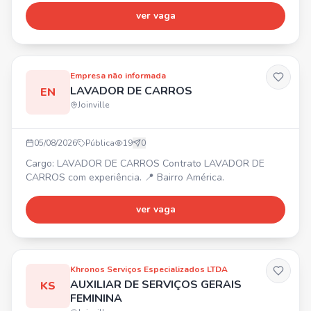
sexta-feira, das 07h30 às 17h18 🎁 Benefícios:
ver vaga
Alimentação na empresa, Vale-transporte, Plano de saúde
e odontológico (após 90 dias). ✅ Requisitos: Masculino,
Residir na região norte de Joinville/SC. Aceitamos primeiro
emprego
Empresa não informada
LAVADOR DE CARROS
EN
Joinville
05/08/2026
Pública
19
0
Cargo: LAVADOR DE CARROS Contrato LAVADOR DE
CARROS com experiência. 📍 Bairro América.
ver vaga
Khronos Serviços Especializados LTDA
AUXILIAR DE SERVIÇOS GERAIS
KS
FEMININA