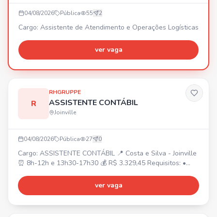
04/08/2026
Pública
55
2
Cargo: Assistente de Atendimento e Operações Logísticas
ver vaga
RHGRUPPE
ASSISTENTE CONTÁBIL
R
Joinville
04/08/2026
Pública
27
0
Cargo: ASSISTENTE CONTÁBIL 📍 Costa e Silva - Joinville
⏰ 8h-12h e 13h30-17h30 💰 R$ 3.329,45 Requisitos: •
Superior cursando/completo Ciências Contábeis ou
Técnico em Contabilidade completo. • Experiência na área
ver vaga
contábil. • Conhecimento em rotinas e lançamentos
contábeis. Atividades: • Suporte em conciliações,
atualização de indicadores, organização de documentos