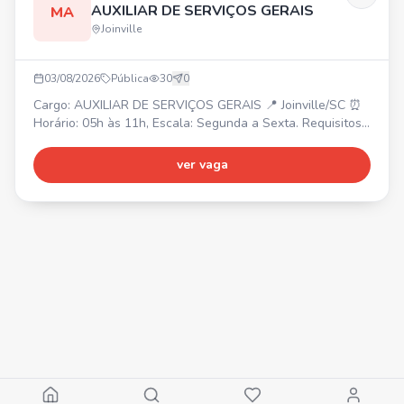
AUXILIAR DE SERVIÇOS GERAIS
MA
Joinville
03/08/2026
Pública
30
0
Cargo: AUXILIAR DE SERVIÇOS GERAIS 📍 Joinville/SC ⏰
Horário: 05h às 11h, Escala: Segunda a Sexta. Requisitos:
• Limpeza e conservação de ambientes de áreas comuns.
• Movimentar equipamentos de limpeza. • Outras
ver vaga
atividades relacionadas à função. Cadastre-se também
em nosso site: manadobrasil.selecty.com.br