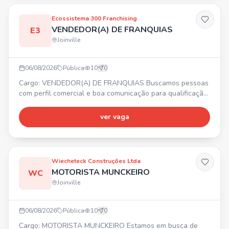
Ecossistema 300 Franchising
VENDEDOR(A) DE FRANQUIAS
E3
Joinville
06/08/2026
Pública
10
0
Cargo: VENDEDOR(A) DE FRANQUIAS Buscamos pessoas
com perfil comercial e boa comunicação para qualificação
de leads de franquias. ✨ Requisitos: experiência prévia
com vendas high ticket, familiaridade com CRM. 💰
ver vaga
Remuneração fixa de R$3.200,00 + variável agressiva e
sem teto de ganhos. 🎁 Benefícios: Total Pass, Seguro de
vida, Day Off no mês do aniversário, Descontos comerciai
Wiecheteck Construções Ltda
MOTORISTA MUNCKEIRO
WC
Joinville
06/08/2026
Pública
10
0
Cargo: MOTORISTA MUNCKEIRO Estamos em busca de