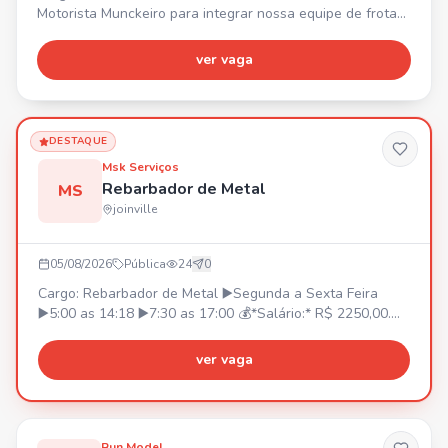
Motorista Munckeiro para integrar nossa equipe de frotas.
Requisitos: • Experiência comprovada em carteira •
Disponibilidade para viajar • Certificado ATUALIZADO de
ver vaga
operador Benefícios: • 💰 Vale alimentação R$ 620,60 •
Seguro de vida em grupo
DESTAQUE
Msk Serviços
Rebarbador de Metal
MS
joinville
05/08/2026
Pública
24
0
Cargo: Rebarbador de Metal ▶️Segunda a Sexta Feira
▶️5:00 as 14:18 ▶️7:30 as 17:00 💰*Salário:* R$ 2250,00.
R$ 2300,00 *(Após 90 dias)* 💳*Prêmio Assiduidade:* •R$
350,00 *(A partir da contratação)*. •Podendo chegar a
ver vaga
R$500,00 *(Conforme critérios estabelecidos pela
empresa)* 🚌*V.T ou Vale Combustível* (Não temos
fretado) 🍽️*Refeição:* Fornecida pela Empresa *(Sem
custo para o funcionário)* 🛡️*Seguro de Vida:* Pago pela
Run Model