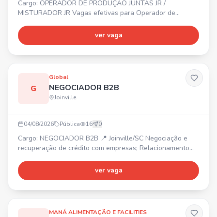
Cargo: OPERADOR DE PRODUÇÃO JUNTAS JR /
MISTURADOR JR Vagas efetivas para Operador de
Produção Juntas Jr e Misturador Jr. 📍 Região do
Aventureiro – Joinville. ✔ Não é necessário ter
ver vaga
experiência. ✔ Ensino fundamental completo. Início
imediato. Interessados, enviar currículo pelo WhatsApp.
Global
NEGOCIADOR B2B
G
Joinville
04/08/2026
Pública
16
0
Cargo: NEGOCIADOR B2B 📍 Joinville/SC Negociação e
recuperação de crédito com empresas; Relacionamento
com clientes e foco em resultados. Mais vagas: Operador
de Telemarketing B2B (Araquari/SC), Estagiário de
ver vaga
Marketing (Joinville/SC), Back Office (Joinville/SC),
Estagiário B2C - Ensino Médio (Joinville/SC), Operador de
Telemarketing B2C (Joinville/SC). 📲 Envie seu currículo
MANÁ ALIMENTAÇÃO E FACILITIES