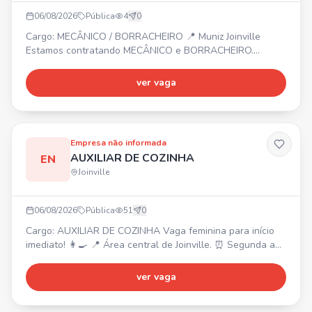
06/08/2026
Pública
4
0
Cargo: MECÂNICO / BORRACHEIRO 📍 Muniz Joinville
Estamos contratando MECÂNICO e BORRACHEIRO.
Interessados devem enviar currículo para o número
informado.
ver vaga
Empresa não informada
AUXILIAR DE COZINHA
EN
Joinville
06/08/2026
Pública
51
0
Cargo: AUXILIAR DE COZINHA Vaga feminina para início
imediato! 👩‍🍳 📍 Área central de Joinville. ⏰ Segunda a
sábado, das 7:40h às 16h. 💰 Salário inicial R$ 2400 +
prêmio assiduidade R$ 600 (conforme desempenho).
ver vaga
Experiência na área e trabalho em equipe são diferenciais.