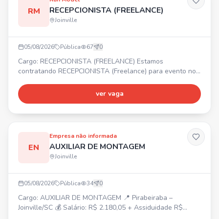
empresa *(Sem custo para o funcionário)* Interessados
RECEPCIONISTA (FREELANCE)
RM
enviar o *PDF DA CARTEIRA DE TRABALHO* para 47
Joinville
98489-5302
05/08/2026
Pública
67
0
Cargo: RECEPCIONISTA (FREELANCE) Estamos
contratando RECEPCIONISTA (Freelance) para evento nos
dias 06, 07 e 08 de Agosto. 📍 COMFORT HOTEL
JOINVILLE - R. Sen. Felipe Schmidt, 460 - Centro, Joinville.
ver vaga
Pessoas com disponibilidade de horário.
Empresa não informada
AUXILIAR DE MONTAGEM
EN
Joinville
05/08/2026
Pública
34
0
Cargo: AUXILIAR DE MONTAGEM 📍 Pirabeiraba –
Joinville/SC 💰 Salário: R$ 2.180,05 + Assiduidade R$
150,00 + Vale-farmácia R$ 150,00 ⏰ Horário: Segunda a