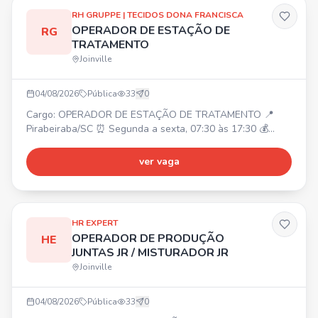
contábeis
RH GRUPPE | TECIDOS DONA FRANCISCA
OPERADOR DE ESTAÇÃO DE
RG
TRATAMENTO
Joinville
04/08/2026
Pública
33
0
Cargo: OPERADOR DE ESTAÇÃO DE TRATAMENTO 📍
Pirabeiraba/SC ⏰ Segunda a sexta, 07:30 às 17:30 💰
Salário: A combinar Requisitos: Ensino médio incompleto;
Experiência comprovada. Benefícios: Refeitório próprio
ver vaga
(desconto R$ 3,60); Vale transporte ou ajuda de custo;
Cozinha equipada.
HR EXPERT
OPERADOR DE PRODUÇÃO
HE
JUNTAS JR / MISTURADOR JR
Joinville
04/08/2026
Pública
33
0