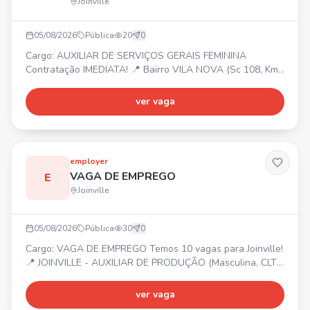
Joinville
05/08/2026
Pública
20
0
Cargo: AUXILIAR DE SERVIÇOS GERAIS FEMININA
Contratação IMEDIATA! 📍 Bairro VILA NOVA (Sc 108, Km
6, 5) ⏰ Segunda a Sexta das 08:00 às 12:00. 💰 Salário R$
956,10 + 7% Assiduidade + 20% Insalubridade. 🎁
ver vaga
Benefícios: Vale alimentação R$ 20,33/dia trabalhado +
Vale transporte (6% desconto em folha).
employer
VAGA DE EMPREGO
E
Joinville
05/08/2026
Pública
30
0
Cargo: VAGA DE EMPREGO Temos 10 vagas para Joinville!
📍 JOINVILLE - AUXILIAR DE PRODUÇÃO (Masculina, CLT
Art. 390) - MANUTENÇÃO DE EMPILHADEIRA (Masculina,
CLT Art. 390) - OPERADOR DE USINAGEM (Masculina, CLT
ver vaga
Art. 390) Entre em contato ou compareça na Employer! 📍