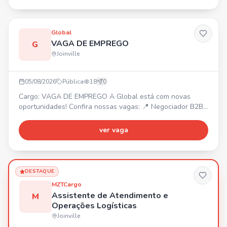
Rua Mal. Deodoro - 184
Global
VAGA DE EMPREGO
G
Joinville
05/08/2026
Pública
18
0
Cargo: VAGA DE EMPREGO A Global está com novas
oportunidades! Confira nossas vagas: 📍 Negociador B2B
– Joinville/SC. 📍 Operador de Telemarketing B2B –
Araquari/SC. 📍 Estagiário de Marketing – Joinville/SC. 📍
ver vaga
Back Office – Joinville/SC. 📍 Estagiário B2C – Joinville/SC
(Ensino Médio). 📍 Operador de Telemarketing B2C –
Joinville/SC. Venha fazer parte de uma empresa que inve
DESTAQUE
MZTCargo
Assistente de Atendimento e
M
Operações Logísticas
Joinville