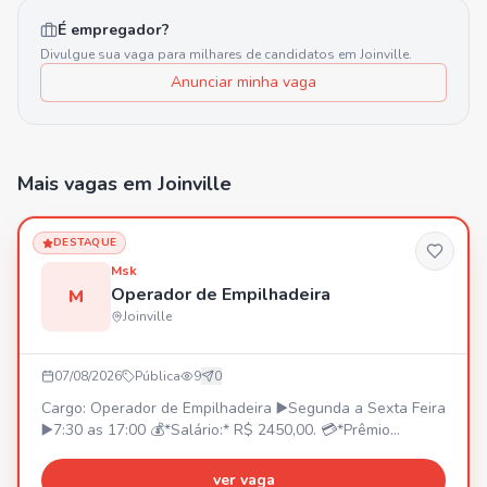
É empregador?
Divulgue sua vaga para milhares de candidatos em
Joinville
.
Anunciar minha vaga
Mais vagas
em Joinville
DESTAQUE
Msk
Operador de Empilhadeira
M
Joinville
07/08/2026
Pública
9
0
Cargo: Operador de Empilhadeira ▶️Segunda a Sexta Feira
▶️7:30 as 17:00 💰*Salário:* R$ 2450,00. 💳*Prêmio
Assiduidade:* •R$ 350,00 *(A partir da contratação)*. 🚌
*V.T ou Vale Combustível* (Não temos fretado) 🍽️
ver vaga