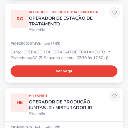
atualização de indicadores, organização de documentos
contábeis
RH GRUPPE | TECIDOS DONA FRANCISCA
OPERADOR DE ESTAÇÃO DE
RG
TRATAMENTO
Joinville
04/08/2026
Pública
33
0
Cargo: OPERADOR DE ESTAÇÃO DE TRATAMENTO 📍
Pirabeiraba/SC ⏰ Segunda a sexta, 07:30 às 17:30 💰
Salário: A combinar Requisitos: Ensino médio incompleto;
Experiência comprovada. Benefícios: Refeitório próprio
ver vaga
(desconto R$ 3,60); Vale transporte ou ajuda de custo;
Cozinha equipada.
HR EXPERT
OPERADOR DE PRODUÇÃO
HE
JUNTAS JR / MISTURADOR JR
Joinville
04/08/2026
Pública
33
0