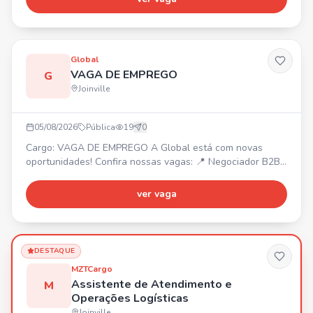
Art. 390) Entre em contato ou compareça na Employer! 📍
Rua Mal. Deodoro - 184
Global
VAGA DE EMPREGO
G
Joinville
05/08/2026
Pública
19
0
Cargo: VAGA DE EMPREGO A Global está com novas
oportunidades! Confira nossas vagas: 📍 Negociador B2B
– Joinville/SC. 📍 Operador de Telemarketing B2B –
Araquari/SC. 📍 Estagiário de Marketing – Joinville/SC. 📍
ver vaga
Back Office – Joinville/SC. 📍 Estagiário B2C – Joinville/SC
(Ensino Médio). 📍 Operador de Telemarketing B2C –
Joinville/SC. Venha fazer parte de uma empresa que inve
DESTAQUE
MZTCargo
Assistente de Atendimento e
M
Operações Logísticas
Joinville