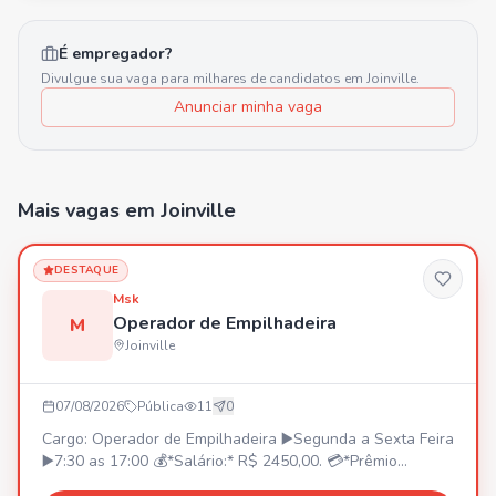
É empregador?
Divulgue sua vaga para milhares de candidatos em
Joinville
.
Anunciar minha vaga
Mais vagas
em Joinville
DESTAQUE
Msk
Operador de Empilhadeira
M
Joinville
07/08/2026
Pública
11
0
Cargo: Operador de Empilhadeira ▶️Segunda a Sexta Feira
▶️7:30 as 17:00 💰*Salário:* R$ 2450,00. 💳*Prêmio
Assiduidade:* •R$ 350,00 *(A partir da contratação)*. 🚌