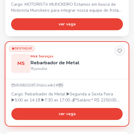
Cargo: MOTORISTA MUNCKEIRO Estamos em busca de
Motorista Munckeiro para integrar nossa equipe de frotas.
Requisitos: • Experiência comprovada em carteira •
Disponibilidade para viajar • Certificado ATUALIZADO de
ver vaga
operador Benefícios: • 💰 Vale alimentação R$ 620,60 •
Seguro de vida em grupo
DESTAQUE
Msk Serviços
Rebarbador de Metal
MS
joinville
05/08/2026
Pública
24
0
Cargo: Rebarbador de Metal ▶️Segunda a Sexta Feira
▶️5:00 as 14:18 ▶️7:30 as 17:00 💰*Salário:* R$ 2250,00.
R$ 2300,00 *(Após 90 dias)* 💳*Prêmio Assiduidade:* •R$
350,00 *(A partir da contratação)*. •Podendo chegar a
ver vaga
R$500,00 *(Conforme critérios estabelecidos pela
empresa)* 🚌*V.T ou Vale Combustível* (Não temos
fretado) 🍽️*Refeição:* Fornecida pela Empresa *(Sem