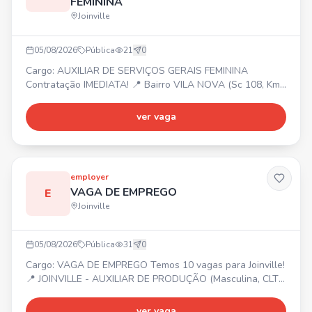
FEMININA
Joinville
05/08/2026
Pública
21
0
Cargo: AUXILIAR DE SERVIÇOS GERAIS FEMININA
Contratação IMEDIATA! 📍 Bairro VILA NOVA (Sc 108, Km
6, 5) ⏰ Segunda a Sexta das 08:00 às 12:00. 💰 Salário R$
956,10 + 7% Assiduidade + 20% Insalubridade. 🎁
ver vaga
Benefícios: Vale alimentação R$ 20,33/dia trabalhado +
Vale transporte (6% desconto em folha).
employer
VAGA DE EMPREGO
E
Joinville
05/08/2026
Pública
31
0
Cargo: VAGA DE EMPREGO Temos 10 vagas para Joinville!
📍 JOINVILLE - AUXILIAR DE PRODUÇÃO (Masculina, CLT
Art. 390) - MANUTENÇÃO DE EMPILHADEIRA (Masculina,
CLT Art. 390) - OPERADOR DE USINAGEM (Masculina, CLT
ver vaga