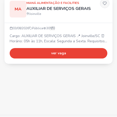
MANÁ ALIMENTAÇÃO E FACILITIES
AUXILIAR DE SERVIÇOS GERAIS
MA
Joinville
03/08/2026
Pública
30
0
Cargo: AUXILIAR DE SERVIÇOS GERAIS 📍 Joinville/SC ⏰
Horário: 05h às 11h, Escala: Segunda a Sexta. Requisitos:
• Limpeza e conservação de ambientes de áreas comuns.
• Movimentar equipamentos de limpeza. • Outras
ver vaga
atividades relacionadas à função. Cadastre-se também
em nosso site: manadobrasil.selecty.com.br