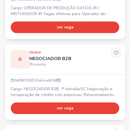
Cargo: OPERADOR DE PRODUÇÃO JUNTAS JR /
MISTURADOR JR Vagas efetivas para Operador de
Produção Juntas Jr e Misturador Jr. 📍 Região do
Aventureiro – Joinville. ✔ Não é necessário ter
ver vaga
experiência. ✔ Ensino fundamental completo. Início
imediato. Interessados, enviar currículo pelo WhatsApp.
Global
NEGOCIADOR B2B
G
Joinville
04/08/2026
Pública
16
0
Cargo: NEGOCIADOR B2B 📍 Joinville/SC Negociação e
recuperação de crédito com empresas; Relacionamento
com clientes e foco em resultados. Mais vagas: Operador
de Telemarketing B2B (Araquari/SC), Estagiário de
ver vaga
Marketing (Joinville/SC), Back Office (Joinville/SC),
Estagiário B2C - Ensino Médio (Joinville/SC), Operador de
Telemarketing B2C (Joinville/SC). 📲 Envie seu currículo