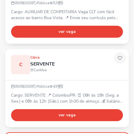
05/08/2026
Pública
52
0
Cargo: AUXILIAR DE CONFEITARIA Vaga CLT com fácil
acesso ao bairro Boa Vista. 📍 Envie seu currículo pelo
WhatsApp.
ver vaga
Cibra
SERVENTE
C
Curitiba
05/08/2026
Pública
43
0
Cargo: SERVENTE 📍 Colombo/PR. ⏰ 08h às 18h (Seg. a
Sex.) e 08h às 12h (Sáb.) com 1h30 de almoço. 💰 Salário
R$2.120,00 + Cesta Básica + Vale Transporte. Requisitos:
• Disposição para esforço físico. • Fácil acesso ao Centro
ver vaga
de Colombo. Responsabilidades: • Auxiliar em produção,
manutenção e operações. • Carregamento,
descarregamento e movimentação de materiais. •