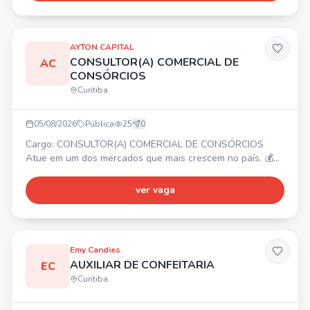
conhecimento em manutenção geral, jardinagem, roçada e
noções básicas de reparos. Responsável e comprometido.
AYTON CAPITAL
CONSULTOR(A) COMERCIAL DE
AC
CONSÓRCIOS
Curitiba
05/08/2026
Pública
25
0
Cargo: CONSULTOR(A) COMERCIAL DE CONSÓRCIOS
Atue em um dos mercados que mais crescem no país. 💰
Ajuda de custo R$ 3.000,00 + comissão OU modelo 100%
comissionado sem teto de ganhos. ✨ Para início imediato.
ver vaga
🧑‍💻 Treinamento completo, suporte e ferramentas. 📈
Crescimento e reconhecimento. Envie seu currículo para
julianasouza.axton@gmail.com ou entre em contato pelo
WhatsApp.
Emy Candies
AUXILIAR DE CONFEITARIA
EC
Curitiba