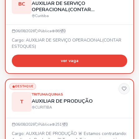
AUXILIAR DE SERVIÇO
BC
OPERACIONAL(CONTAR
ESTOQUES)
Curitiba
06/08/2026
Pública
86
0
Cargo: AUXILIAR DE SERVIÇO OPERACIONAL(CONTAR
ESTOQUES)
ver vaga
DESTAQUE
TRITUMAQUINAS
AUXILIAR DE PRODUÇÃO
T
CURITIBA
06/08/2026
Pública
251
0
Cargo: AUXILIAR DE PRODUÇÃO 🚨 Estamos contratando: