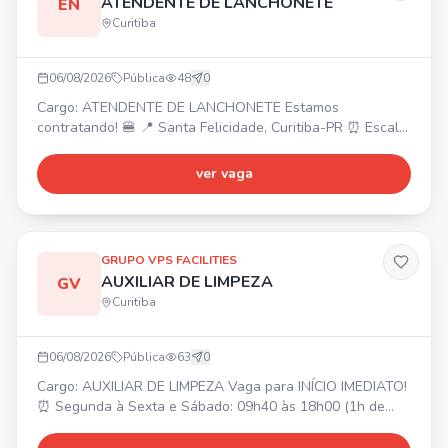
ATENDENTE DE LANCHONETE
EN
Curitiba
06/08/2026
Pública
48
0
Cargo: ATENDENTE DE LANCHONETE Estamos
contratando! 🍔 📍 Santa Felicidade, Curitiba-PR ⏰ Escala
6x1, horários a partir das 08h até 23h (conforme escala).
💰 Salário: A partir de R$ 1.700,00. 🎁 Benefícios: Cartão
ver vaga
alimentação (bonificação de R$300 a R$500 por
assiduidade após experiência), refeições no local, plano
odontológico e de saúde. Requisitos: Idade a partir de 17
anos
GRUPO VPS FACILITIES
AUXILIAR DE LIMPEZA
GV
Curitiba
06/08/2026
Pública
63
0
Cargo: AUXILIAR DE LIMPEZA Vaga para INÍCIO IMEDIATO!
⏰ Segunda à Sexta e Sábado: 09h40 às 18h00 (1h de
intervalo). 📍 LOCAL DE TRABALHO: CIC. 💰 SALÁRIO: R$
1.900,00. 🎁 BENEFÍCIOS: Alimentação R$ 494,00 (no