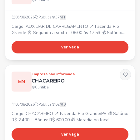
Curitiba
odontológico, seguro de vida, auxílio-creche, plano de
carreira, Wellhub e convênios. Vaga também destinada a
PCD e pessoas 50+.
05/08/2026
Pública
37
1
Cargo: AUXILIAR DE CARREGAMENTO 📍 Fazenda Rio
Grande ⏰ Segunda a sexta - 08:00 às 17:53 💰 Salário:
R$1914,04 🎁 Benefícios: VT + VA R$449,85 +
alimentação no local. Requisitos: - Residir na Fazenda Rio
ver vaga
Grande ou de fácil acesso. - Experiência comprovada em
carteira com carga e descarga, trabalho braçal, lavoura,
servente.
Empresa não informada
CHACAREIRO
EN
Curitiba
05/08/2026
Pública
62
0
Cargo: CHACAREIRO 📍 Fazenda Rio Grande/PR 💰 Salário:
R$ 2.400 + Bônus: R$ 600,00 🎁 Moradia no local.
Atividades: Manutenção e conservação da chácara, corte
de grama, jardim, horta, pomar, limpeza e pequenos
ver vaga
reparos. Requisitos: Experiência como chacareiro/caseiro,