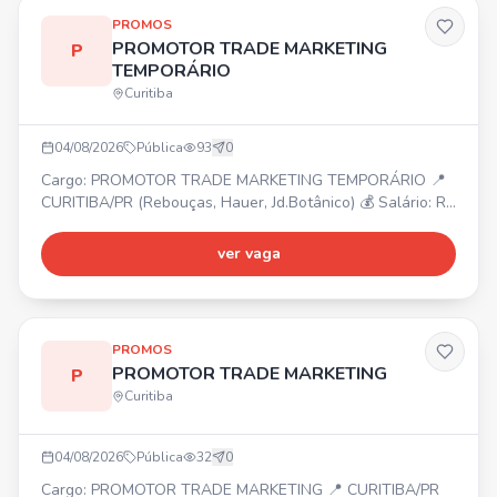
Ter atuado no
PROMOS
PROMOTOR TRADE MARKETING
P
TEMPORÁRIO
Curitiba
04/08/2026
Pública
93
0
Cargo: PROMOTOR TRADE MARKETING TEMPORÁRIO 📍
CURITIBA/PR (Rebouças, Hauer, Jd.Botânico) 💰 Salário: R$
1.847,22, VR: R$ 40,90/dia, VT: conforme relatório, Celular
e internet fornecidos pela empresa. ⏰ Horário: Segunda a
ver vaga
Sexta das 07h às 16h e Sábado das 07h às 11h.
Experiência como promotor ou repositor, Ensino Médio
incompleto, facilidade com app de pesquisa. Diferencial: te
PROMOS
PROMOTOR TRADE MARKETING
P
Curitiba
04/08/2026
Pública
32
0
Cargo: PROMOTOR TRADE MARKETING 📍 CURITIBA/PR