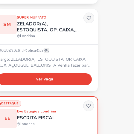
e R$ 521,00 + Seguro de Vida + TotalPass.
nviar currículo por WhatsApp ou e-mail.
SUPER MUFFATO
ZELADOR(A),
SM
ESTOQUISTA, OP. CAIXA,
AUX. AÇOUGUE,
Londrina
BALCONISTA
06/08/2026
Pública
53
0
argo: ZELADOR(A), ESTOQUISTA, OP. CAIXA,
UX. AÇOUGUE, BALCONISTA Venha fazer parte
a equipe Super Muffato Madre Leonia! Temos
agas para Zelador(a), Estoquista, Op. Caixa,
ver vaga
ux. Açougue e Balconista. 📍 Av. Me. Leônia
ilito, 1175 - Bela Suíça, Londrina PR. ⏰
ntrevistas de Segunda a Sexta, das 09:00 às
7:00. Vagas disponíveis também para
DESTAQUE
strangeiros, PCD e 60+. 🎁 Benefíc
Evo Estagios Londrina
ESCRITA FISCAL
EE
londrina