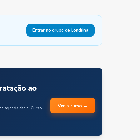
Entrar no grupo de Londrina
ratação ao
Ver o curso →
uma agenda cheia. Curso