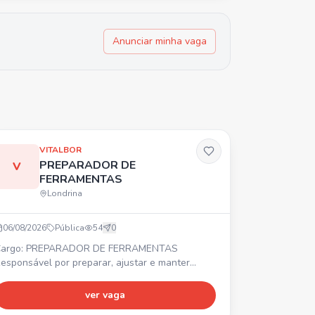
Anunciar minha vaga
VITALBOR
PREPARADOR DE
V
FERRAMENTAS
Londrina
06/08/2026
Pública
54
0
argo: PREPARADOR DE FERRAMENTAS
esponsável por preparar, ajustar e manter
erramentas e moldes. ⏰ Turno: 07:00 às 17:00.
referencial com experiência. 💰 Salário acima do
ver vaga
ercado + Vale-Transporte + Vale-Alimentação