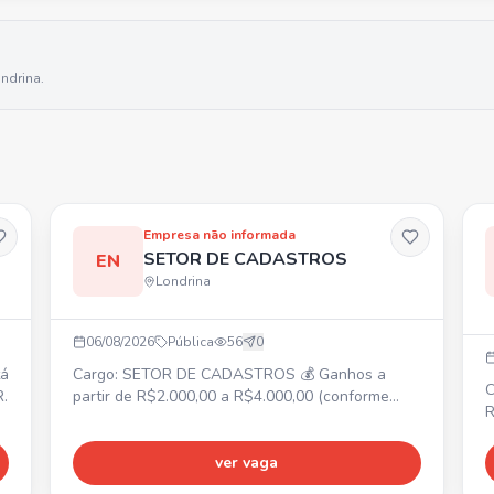
ndrina
.
Empresa não informada
SETOR DE CADASTROS
EN
Londrina
06/08/2026
Pública
56
0
Cargo: SETOR DE CADASTROS 💰 Ganhos a
C
R.
partir de R$2.000,00 a R$4.000,00 (conforme
R
desempenho). 📍 Centro de Londrina. ⏰ Segunda
f
a sexta-feira: 09:30 às 19:30. Sábado: 09:00 às
P
14:00. ✅ Treinamento fornecido, não é
ver vaga
m
necessária experiência.