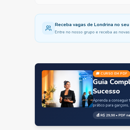
Receba vagas de Londrina no se
Entre no nosso grupo e receba as novas 
🎓 CURSO EM PDF
Guia Compl
Sucesso
Aprenda a conseguir t
prático para garçons,
💰
R$ 29,90
• PDF na