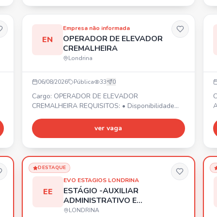
d
E
Empresa não informada
OPERADOR DE ELEVADOR
EN
CREMALHEIRA
Londrina
06/08/2026
Pública
33
0
Cargo: OPERADOR DE ELEVADOR
C
CREMALHEIRA REQUISITOS: • Disponibilidade
A
ra
para viagens e deslocamentos conforme
d
e
demanda da empresa. • Organização e controle
v
ver vaga
• PROATIVIDADE • Início imediato! 📍 Cidade de
A
Londrina/PR. Envie seu currículo por WhatsApp.
M
E
1
DESTAQUE
e
EVO ESTAGIOS LONDRINA
ESTÁGIO -AUXILIAR
EE
ADMINISTRATIVO E
VENDAS
LONDRINA