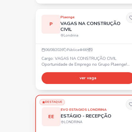
Plaenge
VAGAS NA CONSTRUÇÃO
P
CIVIL
Londrina
06/08/2026
Pública
66
0
Cargo: VAGAS NA CONSTRUÇÃO CIVIL
Oportunidade de Emprego no Grupo Plaenge!
Estamos com vagas abertas em Londrina/PR pa
diversas áreas da construção civil. 🚀 Faça part
ver vaga
da maior construtora do Sul do país! Encaminhe
seu currículo. 📍 Londrina/PR
DESTAQUE
EVO ESTAGIOS LONDRINA
ESTÁGIO - RECEPÇÃO
EE
LONDRINA