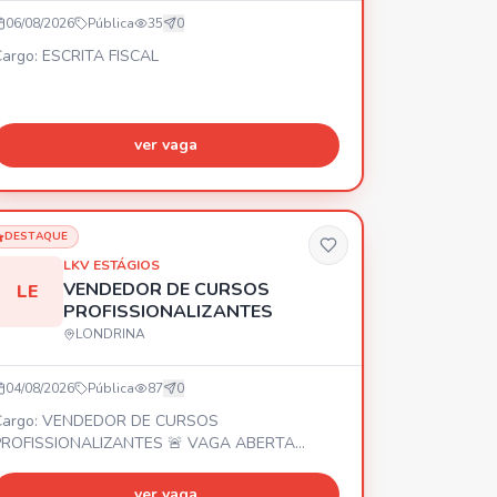
06/08/2026
Pública
35
0
argo: ESCRITA FISCAL
ver vaga
DESTAQUE
LKV ESTÁGIOS
VENDEDOR DE CURSOS
LE
PROFISSIONALIZANTES
LONDRINA
04/08/2026
Pública
87
0
Cargo: VENDEDOR DE CURSOS
PROFISSIONALIZANTES 🚨 VAGA ABERTA
ENDEDOR PARA ESCOLA DE CURSOS
ROFISSIONALIZANTES E IDIOMAS 📍 Local:
ver vaga