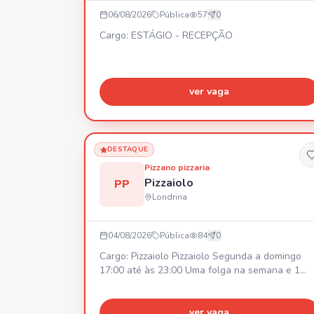
06/08/2026
Pública
57
0
Cargo: ESTÁGIO - RECEPÇÃO
ver vaga
DESTAQUE
Pizzano pizzaria
Pizzaiolo
PP
Londrina
04/08/2026
Pública
84
0
Cargo: Pizzaiolo Pizzaiolo Segunda a domingo
17:00 até às 23:00 Uma folga na semana e 1
domingo no mês Salário inícial R$2800,00
podendo ajustar rápido dependendo do
desenvolvimento.
ver vaga