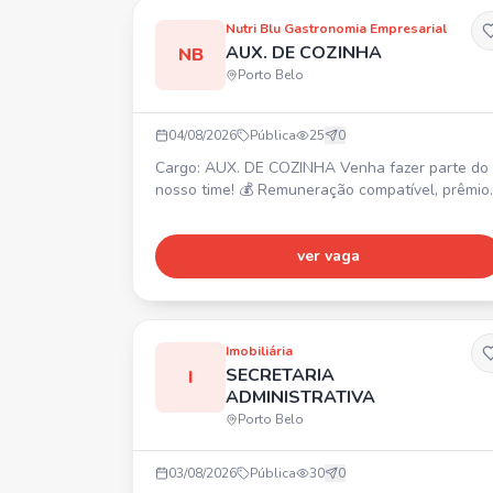
de desconto em farmácias e consultas médicas)
Nutri Blu Gastronomia Empresarial
Prêmio por Assiduidade, Seguro de vida.
AUX. DE COZINHA
NB
Requisito: Nã
Porto Belo
04/08/2026
Pública
25
0
Cargo: AUX. DE COZINHA Venha fazer parte do
nosso time! 💰 Remuneração compatível, prêmio
produtividade, prêmio assiduidade, auxílio
alimentação. 🎁 Refeição no local, convênio
farmácia, seguro de vida, vale transporte. ✅ PR
ver vaga
REQUISITOS: Ensino Fundamental, experiência
na área. Interessados enviar currículo para
rh01@nutriblu.com.br
Imobiliária
SECRETARIA
I
ADMINISTRATIVA
Porto Belo
03/08/2026
Pública
30
0