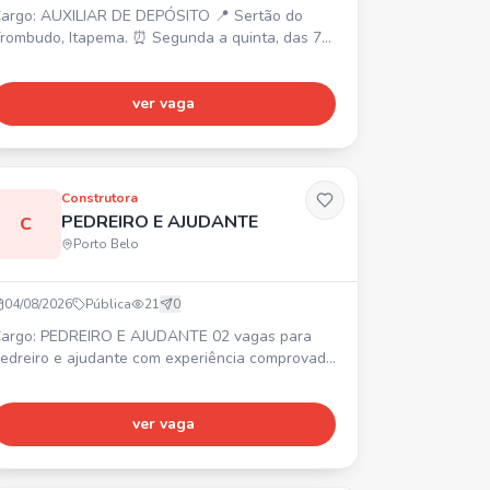
argo: AUXILIAR DE DEPÓSITO 📍 Sertão do
rombudo, Itapema. ⏰ Segunda a quinta, das 7h
s 17h, sexta, das 7h às 16h (1h de almoço). 💰
alário R$ 2.500 + R$ 520 de alimentação. 🎁
lano Odontológico. Requisitos: Vaga masculina,
ver vaga
em experiência. Contratação CLT.
Construtora
PEDREIRO E AJUDANTE
C
Porto Belo
04/08/2026
Pública
21
0
argo: PEDREIRO E AJUDANTE 02 vagas para
edreiro e ajudante com experiência comprovada
m carteira. 📍 Obra no Jardim Praimar, de um
avimento. Contratação imediata com carteira
ssinada. Interessados, entrar em contato via
ver vaga
hatsApp.