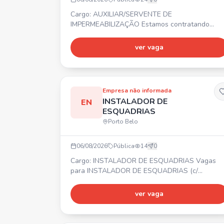
Cargo: AUXILIAR/SERVENTE DE
IMPERMEABILIZAÇÃO Estamos contratando
auxiliar/servente de impermeabilização. ⏰
Horário comercial. 💰 Salário compatível com a
ver vaga
função. 🎁 Benefícios.
Empresa não informada
INSTALADOR DE
EN
ESQUADRIAS
Porto Belo
06/08/2026
Pública
14
0
Cargo: INSTALADOR DE ESQUADRIAS Vagas
para INSTALADOR DE ESQUADRIAS (c/
experiência), MONTADOR DE ESQUADRIAS DE
ALUMÍNIO (c/ experiência), AUXILIAR DE
ver vaga
INSTALADOR e SOLDADOR. 📍 PORTO BELO ⏰
Segunda a sexta-feira 💰 Salário, Vale
Alimentação (após período de experiência: plan