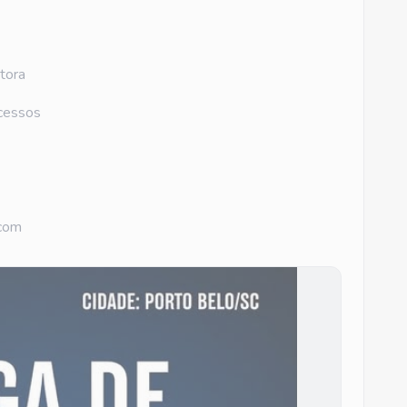
tora
ocessos
.com