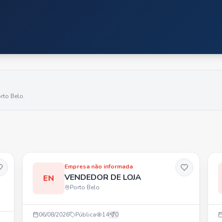
rto Belo
.
Empresa não informada
VENDEDOR DE LOJA
EN
Porto Belo
06/08/2026
Pública
14
0