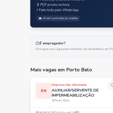
📄 PDF pronto na hora
⚡ Feito todo pelo WhatsApp
👥 +5 mil currículos já criados
É empregador?
Divulgue sua vaga para milhares de candidatos em
Po
Mais vagas
em Porto Belo
Empresa não informada
AUXILIAR/SERVENTE DE
EN
IMPERMEABILIZAÇÃO
Porto Belo
06/08/2026
Pública
24
0