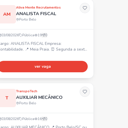
Ativa Mente Recrutamentos
ANALISTA FISCAL
AM
Porto Belo
03/08/2026
Pública
19
0
argo: ANALISTA FISCAL Empresa:
ontabilidade. 📍 Meia Praia. ⏰ Segunda a sexta,
h-12h e 13h30-18h. 💰 Salário a combinar.
equisitos: Superior completo ou cursando
iências Contábeis, disponibilidade,
ver vaga
onhecimento de legislação, pontualidade.
otinas do departamento fiscal empresas do
imples, Lucro Presumido, lançamentos,
mportações, conferência de notas fiscais e
TranspoTech
ocument
AUXILIAR MECÂNICO
T
Porto Belo
03/08/2026
Pública
16
0
argo: AUXILIAR MECÂNICO 📍 Porto Belo/SC ou