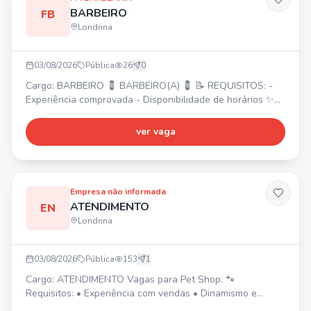
BARBEIRO
FB
Londrina
03/08/2026
Pública
26
0
Cargo: BARBEIRO 💈 BARBEIRO(A) 💈 📝 REQUISITOS: -
Experiência comprovada - Disponibilidade de horários ✨
Excelente oportunidade para formação de clientela e
ótimos ganhos no Shopping Boulevard. 💰 Envie seu
ver vaga
contato!
Empresa não informada
ATENDIMENTO
EN
Londrina
03/08/2026
Pública
153
1
Cargo: ATENDIMENTO Vagas para Pet Shop. 🐾
Requisitos: • Experiência com vendas • Dinamismo e
determinação • Habilidades com organização •