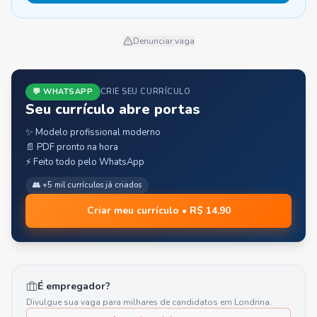
Denunciar vaga
💬 WHATSAPP
CRIE SEU CURRÍCULO
Seu currículo abre portas
✨ Modelo profissional moderno
📄 PDF pronto na hora
⚡ Feito todo pelo WhatsApp
👥 +5 mil currículos já criados
Criar meu currículo • R$ 14,90
É empregador?
Divulgue sua vaga para milhares de candidatos em
Londrina
.