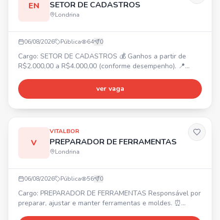
SETOR DE CADASTROS
EN
Londrina
06/08/2026
Pública
64
0
Cargo: SETOR DE CADASTROS 💰 Ganhos a partir de
R$2.000,00 a R$4.000,00 (conforme desempenho). 📍
Centro de Londrina. ⏰ Segunda a sexta-feira: 09:30 às
19:30. Sábado: 09:00 às 14:00. ✅ Treinamento fornecido,
ver vaga
não é necessária experiência.
VITALBOR
PREPARADOR DE FERRAMENTAS
V
Londrina
06/08/2026
Pública
56
0
Cargo: PREPARADOR DE FERRAMENTAS Responsável por
preparar, ajustar e manter ferramentas e moldes. ⏰
Turno: 07:00 às 17:00. Preferencial com experiência. 💰