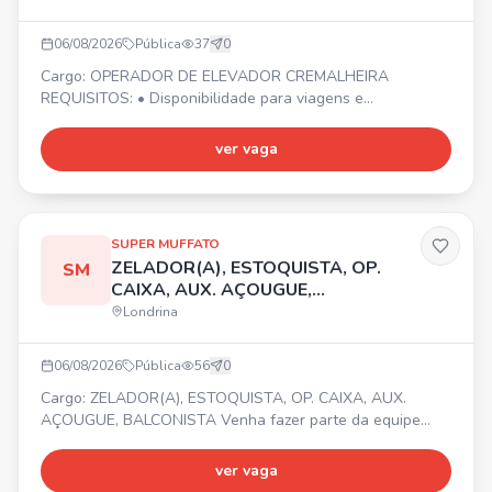
06/08/2026
Pública
37
0
Cargo: OPERADOR DE ELEVADOR CREMALHEIRA
REQUISITOS: • Disponibilidade para viagens e
deslocamentos conforme demanda da empresa. •
Organização e controle • PROATIVIDADE • Início imediato!
ver vaga
📍 Cidade de Londrina/PR. Envie seu currículo por
WhatsApp.
SUPER MUFFATO
ZELADOR(A), ESTOQUISTA, OP.
SM
CAIXA, AUX. AÇOUGUE,
BALCONISTA
Londrina
06/08/2026
Pública
56
0
Cargo: ZELADOR(A), ESTOQUISTA, OP. CAIXA, AUX.
AÇOUGUE, BALCONISTA Venha fazer parte da equipe
Super Muffato Madre Leonia! Temos vagas para
Zelador(a), Estoquista, Op. Caixa, Aux. Açougue e
ver vaga
Balconista. 📍 Av. Me. Leônia Milito, 1175 - Bela Suíça,