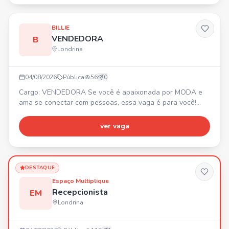
• Organização, atenção aos detalhes e comprometimento.
Benefícios: 🎁 Vale Transporte, Refeição no local, Plano
de Saú
BILLIE
VENDEDORA
B
Londrina
04/08/2026
Pública
56
0
Cargo: VENDEDORA Se você é apaixonada por MODA e
ama se conectar com pessoas, essa vaga é para você!
Buscamos alguém que: ✨ Ame moda e esteja por dentro
das tendências. ⚡ Seja proativa, tenha atitude, iniciativa e
ver vaga
goste de fazer acontecer. 👜 Tenha experiência com
vendas e foco em resultados. 💬 Se comunique bem, seja
simpática e saiba encantar clientes. 📍 Centro de Londrin
DESTAQUE
Espaço Multiplique
Recepcionista
EM
Londrina