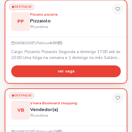
DESTAQUE
Pizzano pizzaria
Pizzaiolo
PP
Londrina
04/08/2026
Pública
86
0
Cargo: Pizzaiolo Pizzaiolo Segunda a domingo 17:00 até às
23:00 Uma folga na semana e 1 domingo no mês Salário
inícial R$2800,00 podendo ajustar rápido dependendo do
desenvolvimento.
ver vaga
DESTAQUE
Vivara Boulevard shopping
Vendedor(a)
VB
Londrina
04/08/2026
Pública
70
0