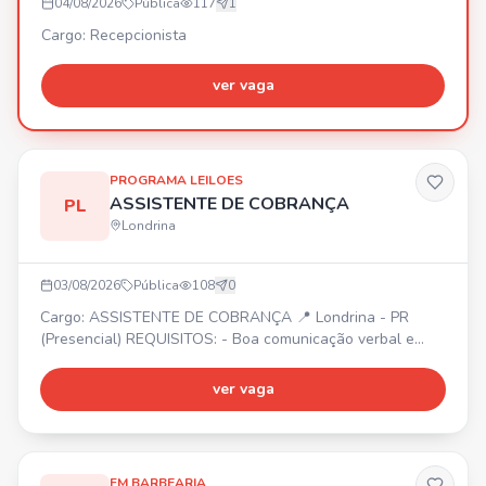
04/08/2026
Pública
117
1
Cargo: Recepcionista
ver vaga
PROGRAMA LEILOES
ASSISTENTE DE COBRANÇA
PL
Londrina
03/08/2026
Pública
108
0
Cargo: ASSISTENTE DE COBRANÇA 📍 Londrina - PR
(Presencial) REQUISITOS: - Boa comunicação verbal e
escrita - Conhecimentos em Excel (básico/intermediário) -
Ensino médio completo - Experiência prévia com cobrança
ver vaga
ou áreas financeiras (desejável) BENEFÍCIOS: - Plano de
saúde e odontológico - Wellhub (Gympass) -
Adiantamento de salário - Convênio com farmácia -
Refeição na emp
FM BARBEARIA