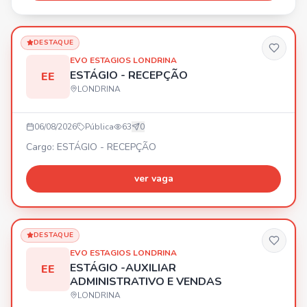
Londrina PR. ⏰ Entrevistas de Segunda a Sexta, das
09:00 às 17:00. Vagas disponíveis também para
estrangeiros, PCD e 60+. 🎁 Benefíc
DESTAQUE
EVO ESTAGIOS LONDRINA
ESTÁGIO - RECEPÇÃO
EE
LONDRINA
06/08/2026
Pública
63
0
Cargo: ESTÁGIO - RECEPÇÃO
ver vaga
DESTAQUE
EVO ESTAGIOS LONDRINA
ESTÁGIO -AUXILIAR
EE
ADMINISTRATIVO E VENDAS
LONDRINA