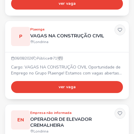
Salário acima do mercado + Vale-Transporte + Vale-
ver vaga
Alimentação de R$ 521,00 + Seguro de Vida + TotalPass.
Enviar currículo por WhatsApp ou e-mail.
Plaenge
VAGAS NA CONSTRUÇÃO CIVIL
P
Londrina
06/08/2026
Pública
71
0
Cargo: VAGAS NA CONSTRUÇÃO CIVIL Oportunidade de
Emprego no Grupo Plaenge! Estamos com vagas abertas
em Londrina/PR para diversas áreas da construção civil. 🚀
Faça parte da maior construtora do Sul do país!
ver vaga
Encaminhe seu currículo. 📍 Londrina/PR
Empresa não informada
OPERADOR DE ELEVADOR
EN
CREMALHEIRA
Londrina