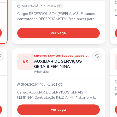
05/08/2026
Pública
68
0
C
Cargo: RECEPCIONISTA (FREELANCE) Estamos
–
contratando RECEPCIONISTA (Freelance) para
A
evento nos dias 06, 07 e 08 de Agosto. 📍
1
COMFORT HOTEL JOINVILLE - R. Sen. Felipe
0
ver vaga
Schmidt, 460 - Centro, Joinville. Pessoas com
e
disponibilidade de horário.
o
M
A
Khronos Serviços Especializados LTDA
AUXILIAR DE SERVIÇOS
KS
GERAIS FEMININA
Joinville
05/08/2026
Pública
21
0
C
Cargo: AUXILIAR DE SERVIÇOS GERAIS
pa
FEMININA Contratação IMEDIATA! 📍 Bairro VILA
P
NOVA (Sc 108, Km 6, 5) ⏰ Segunda a Sexta das
M
08:00 às 12:00. 💰 Salário R$ 956,10 + 7%
ver vaga
C
Assiduidade + 20% Insalubridade. 🎁 Benefícios:
(M