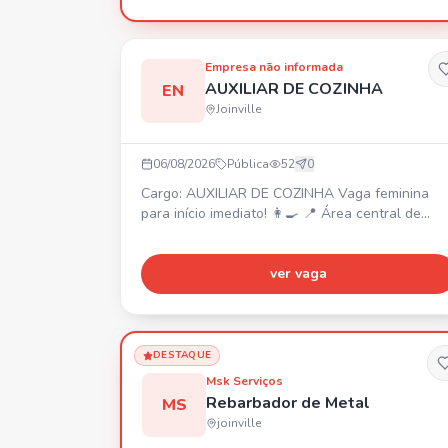
Fornecida pela Empresa *(Sem custo para o
funcionário)* 🛡️*Seguro de Vida:* Pago pela
empresa *(Sem custo para o funcionário)*
Empresa não informada
Obrigatorio CNH B e Curso de Operador de
AUXILIAR DE COZINHA
EN
empilhadeira Caso tenha interesse, enviar o PDF
Joinville
DA CARTEIRA DIGITAL DE TRABALHO para 47
984895302
06/08/2026
Pública
52
0
Cargo: AUXILIAR DE COZINHA Vaga feminina
para início imediato! 👩‍🍳 📍 Área central de
Joinville. ⏰ Segunda a sábado, das 7:40h às 16h
💰 Salário inicial R$ 2400 + prêmio assiduidade
R$ 600 (conforme desempenho). Experiência na
ver vaga
área e trabalho em equipe são diferenciais.
DESTAQUE
Msk Serviços
Rebarbador de Metal
MS
joinville