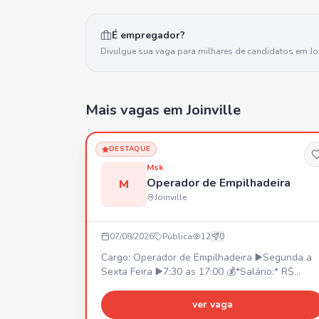
É empregador?
Divulgue sua vaga para milhares de candidatos em
Jo
Mais vagas
em Joinville
DESTAQUE
Msk
Operador de Empilhadeira
M
Joinville
07/08/2026
Pública
12
0
Cargo: Operador de Empilhadeira ▶️Segunda a
Sexta Feira ▶️7:30 as 17:00 💰*Salário:* R$
2450,00. 💳*Prêmio Assiduidade:* •R$ 350,00 *
(A partir da contratação)*. 🚌*V.T ou Vale
ver vaga
Combustível* (Não temos fretado) 🍽️*Refeição: