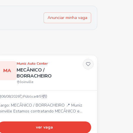
Anunciar minha vaga
Muniz Auto Center
MECÂNICO /
MA
BORRACHEIRO
Joinville
06/08/2026
Pública
5
0
argo: MECÂNICO / BORRACHEIRO 📍 Muniz
lle Estamos contratando MECÂNICO e
ORRACHEIRO. Interessados devem enviar
urrículo para o número informado.
ver vaga