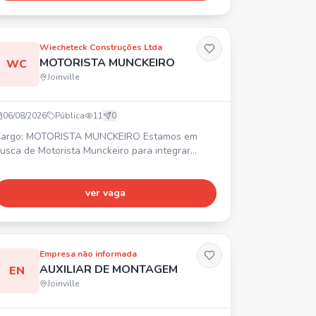
Wiecheteck Construções Ltda
MOTORISTA MUNCKEIRO
WC
Joinville
06/08/2026
Pública
11
0
argo: MOTORISTA MUNCKEIRO Estamos em
usca de Motorista Munckeiro para integrar
ssa equipe de frotas. Requisitos: • Experiência
omprovada em carteira • Disponibilidade para
iajar • Certificado ATUALIZADO de operador
ver vaga
enefícios: • 💰 Vale alimentação R$ 620,60 •
eguro de vida em grupo
Empresa não informada
AUXILIAR DE MONTAGEM
EN
Joinville