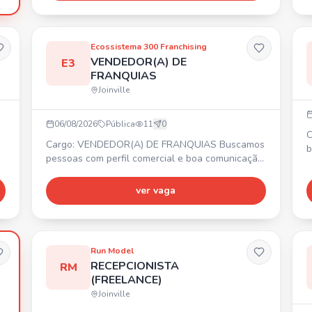
Disponibilidade para trabalhar em altura e em
diferentes locais - Responsabilidade e vontade
de aprender - Comprometido com Segurança,
qualidade e prazos - Disponibilidade
Ecossistema 300 Franchising
VENDEDOR(A) DE
E3
FRANQUIAS
Joinville
06/08/2026
Pública
11
0
C
Cargo: VENDEDOR(A) DE FRANQUIAS Buscamos
b
pessoas com perfil comercial e boa comunicação
.
no
para qualificação de leads de franquias. ✨
c
Requisitos: experiência prévia com vendas high
ver vaga
v
ticket, familiaridade com CRM. 💰 Remuneração
B
fixa de R$3.200,00 + variável agressiva e sem
S
teto de ganhos. 🎁 Benefícios: Total Pass, Seguro
de vida, Day Off no mês do aniversário,
Run Model
Descontos comerciai
RECEPCIONISTA
RM
(FREELANCE)
Joinville