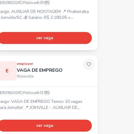
05/08/2026
Pública
35
0
argo: AUXILIAR DE MONTAGEM 📍 Pirabeiraba
 Joinville/SC 💰 Salário: R$ 2.180,05 +
ssiduidade R$ 150,00 + Vale-farmácia R$
50,00 ⏰ Horário: Segunda a sexta-feira, das
7h30 às 17h18 🎁 Benefícios: Alimentação na
ver vaga
mpresa, Vale-transporte, Plano de saúde e
dontológico (após 90 dias). ✅ Requisitos:
asculino, Residir na região norte de Joinville/SC.
ceitamos primeiro emprego
employer
VAGA DE EMPREGO
E
Joinville
05/08/2026
Pública
31
0
argo: VAGA DE EMPREGO Temos 10 vagas
ra Joinville! 📍 JOINVILLE - AUXILIAR DE
RODUÇÃO (Masculina, CLT Art. 390) -
ANUTENÇÃO DE EMPILHADEIRA (Masculina,
LT Art. 390) - OPERADOR DE USINAGEM
ver vaga
asculina, CLT Art. 390) Entre em contato ou