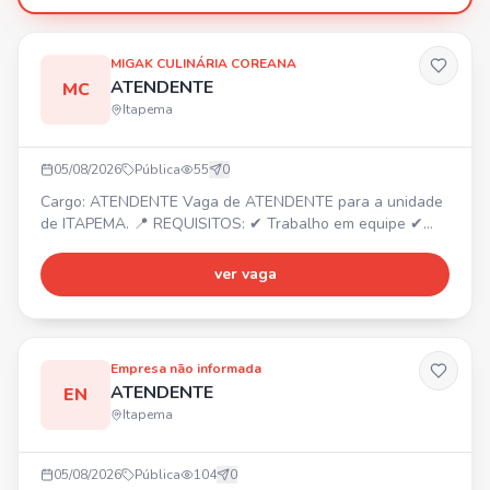
MIGAK CULINÁRIA COREANA
ATENDENTE
MC
Itapema
05/08/2026
Pública
55
0
Cargo: ATENDENTE Vaga de ATENDENTE para a unidade
de ITAPEMA. 📍 REQUISITOS: ✔ Trabalho em equipe ✔
Dedicado ✔ Responsável ✔ Organizado Envie seu
currículo por WhatsApp e faça parte do nosso time!
ver vaga
Empresa não informada
ATENDENTE
EN
Itapema
05/08/2026
Pública
104
0