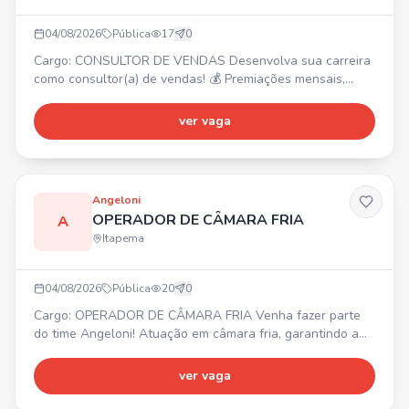
04/08/2026
Pública
17
0
Cargo: CONSULTOR DE VENDAS Desenvolva sua carreira
como consultor(a) de vendas! 💰 Premiações mensais,
trimestrais e anuais. Requisitos: Não exige experiência,
comprometimento, boa comunicação e proatividade. 📍
ver vaga
Oportunidade para unidade de Itapema.
Angeloni
OPERADOR DE CÂMARA FRIA
A
Itapema
04/08/2026
Pública
20
0
Cargo: OPERADOR DE CÂMARA FRIA Venha fazer parte
do time Angeloni! Atuação em câmara fria, garantindo a
correta armazenagem, separação e movimentação de
mercadorias. Controle de validade, qualidade e
ver vaga
conservação dos itens. Organização e limpeza do
ambiente. 📍 Porto Belo, SC (CD Angeloni). ⏰ Diversos