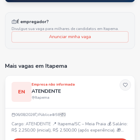
É empregador?
Divulgue sua vaga para milhares de candidatos em
Itapema
.
Anunciar minha vaga
Mais vagas
em Itapema
Empresa não informada
ATENDENTE
EN
Itapema
06/08/2026
Pública
58
0
Cargo: ATENDENTE 📍 Itapema/SC – Meia Praia 💰 Salário:
R$ 2.250,00 (inicial), R$ 2.500,00 (após experiência). 🎁
Benefícios: Vale-alimentação R$ 250,00, Adicional