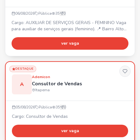
06/08/2026
Pública
35
0
Cargo: AUXILIAR DE SERVIÇOS GERAIS - FEMININO Vaga
para auxiliar de serviços gerais (feminino). 📍 Bairro Alto
São Bento. ⏰ Escala 12x36. 💰 Salário base + benefícios.
Envie seu currículo para nosso WhatsApp!
ver vaga
DESTAQUE
Ademicon
Consultor de Vendas
A
Itapema
05/08/2026
Pública
35
0
Cargo: Consultor de Vendas
ver vaga