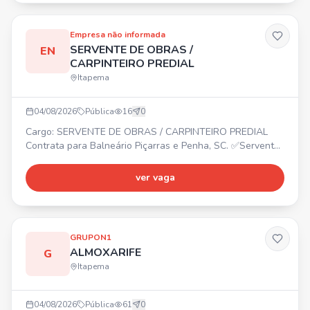
horários. Requisitos: Agilidade, atenção, responsabilidade,
comprometimento e
Empresa não informada
SERVENTE DE OBRAS /
EN
CARPINTEIRO PREDIAL
Itapema
04/08/2026
Pública
16
0
Cargo: SERVENTE DE OBRAS / CARPINTEIRO PREDIAL
Contrata para Balneário Piçarras e Penha, SC. ✅Servente
de Obras ✅Carpinteiro Predial
ver vaga
GRUPON1
ALMOXARIFE
G
Itapema
04/08/2026
Pública
61
0