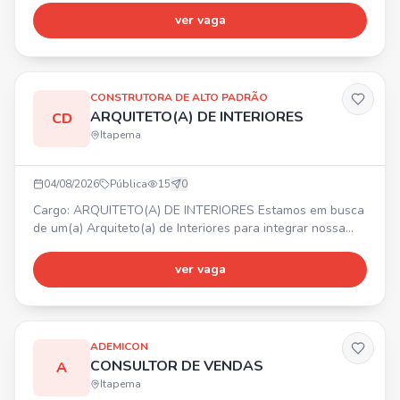
oportunidade de crescimento, reconhecimento e
ver vaga
valorização. Interessados, entrem em contato com Gabriel
para mais informações.
CONSTRUTORA DE ALTO PADRÃO
ARQUITETO(A) DE INTERIORES
CD
Itapema
04/08/2026
Pública
15
0
Cargo: ARQUITETO(A) DE INTERIORES Estamos em busca
de um(a) Arquiteto(a) de Interiores para integrar nossa
equipe. 📍 Itapema/SC. Principais atividades:
desenvolvimento de projetos de interiores, elaboração de
ver vaga
layouts, modelagem 3D, levantamento de medidas,
acompanhamento de obras, contato com clientes e
fornecedores. Requisitos: graduação em Arquitetura e
Urbanismo, CAU ati
ADEMICON
CONSULTOR DE VENDAS
A
Itapema