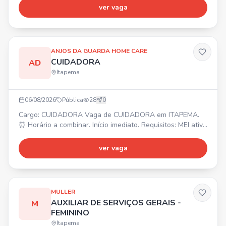
noturno, Bonificação por metas, Gympass, 2 consultas
ver vaga
online com psicólogo/mês, Consulta com nutricionista,
Consultas médicas online ilimitadas, Descontos em
farmácias e exames. ⏰ Horário: Escala 12x36, das 12h30
às
ANJOS DA GUARDA HOME CARE
CUIDADORA
AD
Itapema
06/08/2026
Pública
28
0
Cargo: CUIDADORA Vaga de CUIDADORA em ITAPEMA.
⏰ Horário a combinar. Início imediato. Requisitos: MEI ativo
ou que possa providenciar, residir próximo ao bairro e que
seja de fácil acesso.
ver vaga
MULLER
AUXILIAR DE SERVIÇOS GERAIS -
M
FEMININO
Itapema