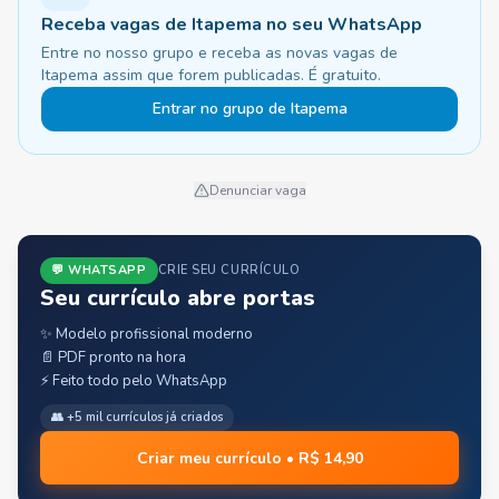
Receba vagas de Itapema no seu WhatsApp
Entre no nosso grupo e receba as novas vagas de
Itapema assim que forem publicadas. É gratuito.
Entrar no grupo de Itapema
Denunciar vaga
💬 WHATSAPP
CRIE SEU CURRÍCULO
Seu currículo abre portas
✨ Modelo profissional moderno
📄 PDF pronto na hora
⚡ Feito todo pelo WhatsApp
👥 +5 mil currículos já criados
Criar meu currículo • R$ 14,90