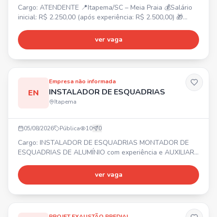
Cargo: ATENDENTE 📍Itapema/SC – Meia Praia 💰Salário
inicial: R$ 2.250,00 (após experiência: R$ 2.500,00) 🎁
Benefícios: Vale-alimentação R$ 250,00, Adicional
noturno, Bonificação por metas, Gympass, 2 consultas
ver vaga
online com psicólogo/mês, Consulta nutricionista,
Consultas médicas online ilimitadas, Descontos em
farmácias e exames. ⏰Horário de trabalho: Escala 12x36,
das 12h30 às
Empresa não informada
INSTALADOR DE ESQUADRIAS
EN
Itapema
05/08/2026
Pública
10
0
Cargo: INSTALADOR DE ESQUADRIAS MONTADOR DE
ESQUADRIAS DE ALUMÍNIO com experiência e AUXILIAR
DE INSTALADOR. 📍 Balneário Camboriú e região ⏰
Segunda a Sexta-feira 💰 Salário, Vale Alimentação,
ver vaga
Bonificação e Seguro de vida. ✅ Necessário experiência
comprovada em carteira para Instalador e Montador. Não
ter medo de altura!
PROJET EXAUSTÃO PREDIAL