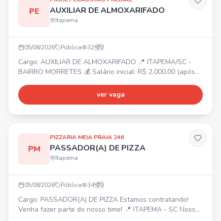
AUXILIAR DE ALMOXARIFADO
PE
Itapema
05/08/2026
Pública
32
0
Cargo: AUXILIAR DE ALMOXARIFADO 📍 ITAPEMA/SC -
BAIRRO MORRETES 💰 Salário inicial: R$ 2.000,00 (após
experiência, possibilidade de aumento) ⏰ Segunda a
sexta-feira 📋 Atividades: Organizar e cuidar do estoque;
ver vaga
Contar e conferir o estoque; Entregar peças e materiais à
produção; Separar parafusos, peças e materiais; Dar baixa
no sistema; Organizar prateleiras e manter estoque;
PIZZARIA MEIA PRAIA 246
PASSADOR(A) DE PIZZA
PM
Itapema
05/08/2026
Pública
34
0
Cargo: PASSADOR(A) DE PIZZA Estamos contratando!
Venha fazer parte do nosso time! 📍 ITAPEMA - SC Nossa
empresa oferece: Ótimo ambiente de trabalho,