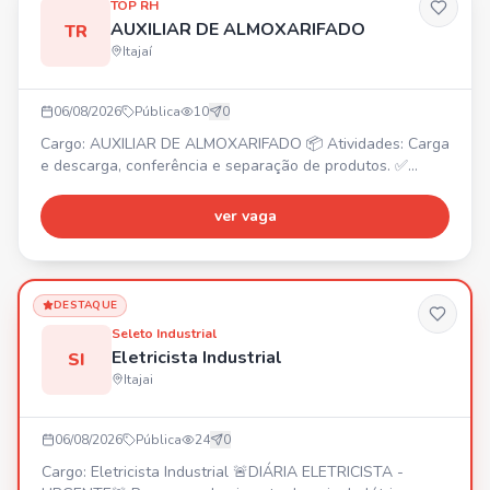
TOP RH
AUXILIAR DE ALMOXARIFADO
TR
Itajaí
06/08/2026
Pública
10
0
Cargo: AUXILIAR DE ALMOXARIFADO 📦 Atividades: Carga
e descarga, conferência e separação de produtos. ✅
Requisitos: Ensino fundamental, disposição para carga e
descarga, disponibilidade para horas extras. ⏰ Horário:
ver vaga
Segunda a sexta, das 08:00 às 18:00. 💰 Salário: R$
2.235,00. 🎁 Benefícios: Prêmio Separação, Vale
Transporte, Vale Alimentação R$ 250,00. Vaga temporária
(até 9
DESTAQUE
Seleto Industrial
Eletricista Industrial
SI
Itajai
06/08/2026
Pública
24
0
Cargo: Eletricista Industrial 🚨DIÁRIA ELETRICISTA -