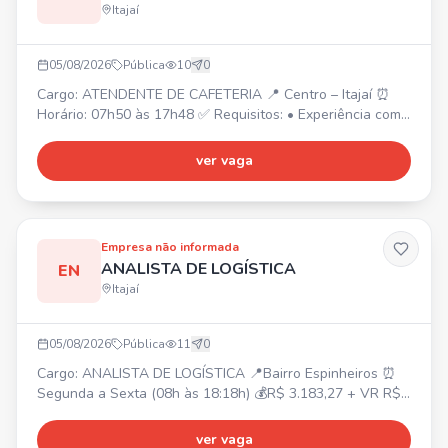
Itajaí
05/08/2026
Pública
10
0
Cargo: ATENDENTE DE CAFETERIA 📍 Centro – Itajaí ⏰
Horário: 07h50 às 17h48 ✅ Requisitos: • Experiência com
atendimento ao público; • Experiência com cafés/barista
será um diferencial.
ver vaga
Empresa não informada
ANALISTA DE LOGÍSTICA
EN
Itajaí
05/08/2026
Pública
11
0
Cargo: ANALISTA DE LOGÍSTICA 📍Bairro Espinheiros ⏰
Segunda a Sexta (08h às 18:18h) 💰R$ 3.183,27 + VR R$
30/dia + Plano de Saúde (UNIMED) + Seguro de Vida +
Convênio SESC + Café da Manã Requisitos: Excel
ver vaga