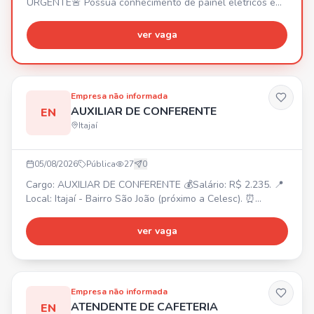
URGENTE🚨 Possua conhecimento de painel elétricos e
manutenção predial
ver vaga
Empresa não informada
AUXILIAR DE CONFERENTE
EN
Itajaí
05/08/2026
Pública
27
0
Cargo: AUXILIAR DE CONFERENTE 💰Salário: R$ 2.235. 📍
Local: Itajaí - Bairro São João (próximo a Celesc). ⏰
Horário: Segunda a Sexta: 07:45 às 12:00 / 13:30 às 18:00.
Sábado: 08:00 às 12:00. 🎁Benefícios: Voucher R$ 200,00
ver vaga
(após experiência R$ 400,00). Requisitos: Experiência na
função, Ensino Médio completo. Atividades: Conferência
de mercadorias, separação e organização de pro
Empresa não informada
ATENDENTE DE CAFETERIA
EN