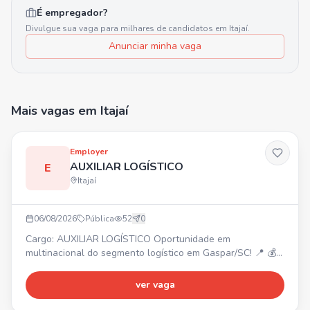
É empregador?
Divulgue sua vaga para milhares de candidatos em
Itajaí
.
Anunciar minha vaga
Mais vagas
em Itajaí
Employer
AUXILIAR LOGÍSTICO
E
Itajaí
06/08/2026
Pública
52
0
Cargo: AUXILIAR LOGÍSTICO Oportunidade em
multinacional do segmento logístico em Gaspar/SC! 📍 💰
Salário: R$ 2.310,00 ⏰ Turno a definir (Vaga 5x2)
REQUISITOS: - Ensino Fundamental Completo - Desejável
ver vaga
experiência na área BENEFÍCIOS: - Plano de
saúde/odontológico - Fretado ou Auxílio Mobilidade -