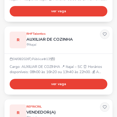
alimentação. Transporte disponível para moradores de
Itajaí.
ver vaga
RHFTalentos
AUXILIAR DE COZINHA
R
Itajaí
04/08/2026
Pública
13
0
Cargo: AUXILIAR DE COZINHA 📍 Itajaí – SC ⏰ Horários
disponíveis: 08h00 às 16h20 ou 13h40 às 22h00. 💰 A
partir de R$ 2.400,00 (CLT). ✅ Requisitos: Agilidade,
Organização, Responsabilidade. Experiência prévia em
ver vaga
cozinha é um diferencial.
REFRICRIL
VENDEDOR(A)
R