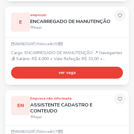
Auxílio creche/Refeitório no local
employer
ENCARREGADO DE MANUTENÇÃO
E
Itajaí
06/08/2026
Pública
15
0
Cargo: ENCARREGADO DE MANUTENÇÃO 📍 Navegantes
💰 Salário: R$ 4.000 + Vale Refeição R$ 33,00 +
Periculosidade + Refeição no local + Fretado. ⏰ Segunda
a Sexta: 07:30 às 17:18. ✅ Requisitos: Experiência na área
ver vaga
e gestão de equipe. 📋 Atividades: Orientação e
designação de equipe, manutenção predial, atendimento
ao cliente e chamados de emergência.
Empresa não informada
ASSISTENTE CADASTRO E
EN
CONTEUDO
Itajaí
06/08/2026
Pública
17
0