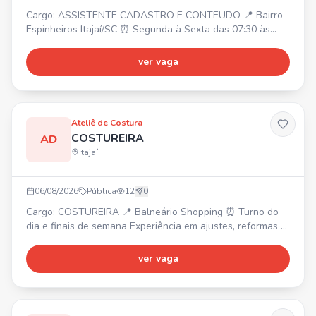
Cargo: ASSISTENTE CADASTRO E CONTEUDO 📍 Bairro
Espinheiros Itajaí/SC ⏰ Segunda à Sexta das 07:30 às
17:30 💰 Salário: A combinar 🎁 Vale alimentação R$
150,00, Plano odontológico sem desconto Requisitos: ✔️
ver vaga
Experiência com mídia visual, conhecimento em
Informática ✔️ Ensino médio completo Atividades: ✔️ Tirar
foto dos produtos, cadastro no sistema e marketplaces ✔️
Gerar có
Ateliê de Costura
COSTUREIRA
AD
Itajaí
06/08/2026
Pública
12
0
Cargo: COSTUREIRA 📍 Balneário Shopping ⏰ Turno do
dia e finais de semana Experiência em ajustes, reformas e
domínio das máquinas reta, over e galoneira. Envie seu
currículo pelo WhatsApp para Juliane.
ver vaga