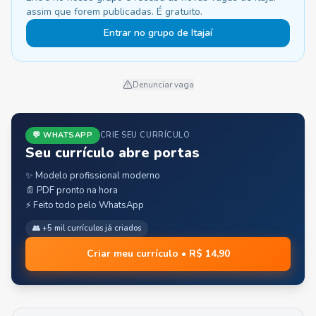
assim que forem publicadas. É gratuito.
Entrar no grupo de Itajaí
Denunciar vaga
💬 WHATSAPP
CRIE SEU CURRÍCULO
Seu currículo abre portas
✨ Modelo profissional moderno
📄 PDF pronto na hora
⚡ Feito todo pelo WhatsApp
👥 +5 mil currículos já criados
Criar meu currículo • R$ 14,90