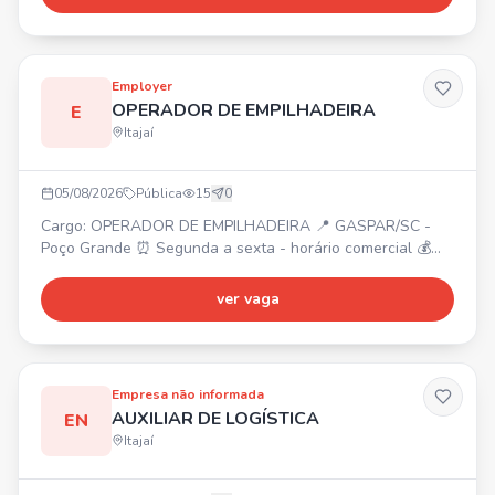
básico/intermediário, boa comunicação. Atividades:
Programação/Montagem de Cargas, Emissão de Retorno
Simbólico, Suporte Operacional, Batimentos de Estoque
Sistêmico, Controle
Employer
OPERADOR DE EMPILHADEIRA
E
Itajaí
05/08/2026
Pública
15
0
Cargo: OPERADOR DE EMPILHADEIRA 📍 GASPAR/SC -
Poço Grande ⏰ Segunda a sexta - horário comercial 💰
Salário: R$ 3.172,72 🎁 Benefícios: VA R$ 220,00, Refeição
no local, Vale transporte. Requisitos: Curso de
ver vaga
Empilhadeira. Funções: Operar empilhadeira, auxiliar na
produção.
Empresa não informada
AUXILIAR DE LOGÍSTICA
EN
Itajaí