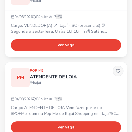
Itajaí
04/08/2026
Pública
17
0
Cargo: VENDEDOR(A) 📍 Itajaí - SC (presencial) ⏰
Segunda a sexta-feira, 8h às 18h18min 💰 Salário
compatível, comissão, bonificação 🎁 Vale alimentação,
plano de saúde (50%), plano odontológico, convênio
ver vaga
farmácia, seguro de vida, Gympass, refeitório no local,
descontos em faculdades/universidades, assistência
médica, celular da empresa, convênios/descontos
comerciais, estacion
POP ME
ATENDENTE DE LOJA
PM
Itajaí
04/08/2026
Pública
12
0
Cargo: ATENDENTE DE LOJA Vem fazer parte do
#POPMeTeam na Pop Me do Itajaí Shopping em Itajaí/SC.
📍 ⏰ Horários: Seg-Sáb: 13h-22h; Dom: 14h-20h (escala
6x1, uma folga semanal e 2 domingos/mês). 💰 Salário
ver vaga
R$2.034,00 + bônus por metas. 🎁 Benefícios: Vale