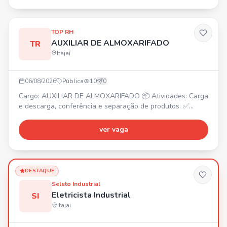
TOP RH
AUXILIAR DE ALMOXARIFADO
TR
Itajaí
06/08/2026
Pública
10
0
Cargo: AUXILIAR DE ALMOXARIFADO 📦 Atividades: Carga
e descarga, conferência e separação de produtos. ✅
Requisitos: Ensino fundamental, disposição para carga e
descarga, disponibilidade para horas extras. ⏰ Horário:
ver vaga
Segunda a sexta, das 08:00 às 18:00. 💰 Salário: R$
2.235,00. 🎁 Benefícios: Prêmio Separação, Vale
Transporte, Vale Alimentação R$ 250,00. Vaga temporária
(até 9
DESTAQUE
Seleto Industrial
Eletricista Industrial
SI
Itajai