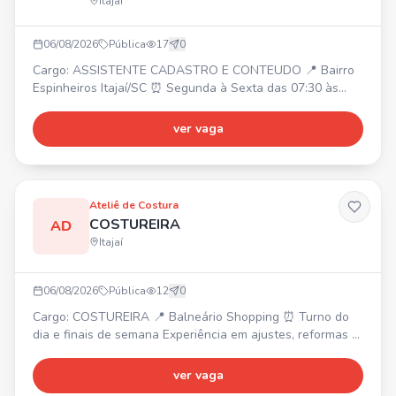
Itajaí
06/08/2026
Pública
17
0
Cargo: ASSISTENTE CADASTRO E CONTEUDO 📍 Bairro
Espinheiros Itajaí/SC ⏰ Segunda à Sexta das 07:30 às
17:30 💰 Salário: A combinar 🎁 Vale alimentação R$
150,00, Plano odontológico sem desconto Requisitos: ✔️
ver vaga
Experiência com mídia visual, conhecimento em
Informática ✔️ Ensino médio completo Atividades: ✔️ Tirar
foto dos produtos, cadastro no sistema e marketplaces ✔️
Gerar có
Ateliê de Costura
COSTUREIRA
AD
Itajaí
06/08/2026
Pública
12
0
Cargo: COSTUREIRA 📍 Balneário Shopping ⏰ Turno do
dia e finais de semana Experiência em ajustes, reformas e
domínio das máquinas reta, over e galoneira. Envie seu
currículo pelo WhatsApp para Juliane.
ver vaga