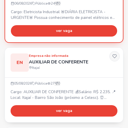
06/08/2026
Pública
24
0
Cargo: Eletricista Industrial 🚨DIÁRIA ELETRICISTA -
URGENTE🚨 Possua conhecimento de painel elétricos e
manutenção predial
ver vaga
Empresa não informada
AUXILIAR DE CONFERENTE
EN
Itajaí
05/08/2026
Pública
27
0
Cargo: AUXILIAR DE CONFERENTE 💰Salário: R$ 2.235. 📍
Local: Itajaí - Bairro São João (próximo a Celesc). ⏰
Horário: Segunda a Sexta: 07:45 às 12:00 / 13:30 às 18:00.
Sábado: 08:00 às 12:00. 🎁Benefícios: Voucher R$ 200,00
ver vaga
(após experiência R$ 400,00). Requisitos: Experiência na
função, Ensino Médio completo. Atividades: Conferência
de mercadorias, separação e organização de pro