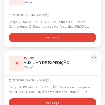
Itajaí
05/08/2026
Pública
15
0
Cargo: AUXILIAR DE LOGÍSTICA 📍 Itajaí/SC - Bairro
Canhanduba ⏰ Segunda a sexta-feira, das 08h00 às
17h30 💰 Salário: R$ 2.118,37 🎁 Benefícios: Vale-
alimentação e mobilidade no valor de R$ 55,00 por dia
ver vaga
Requisitos: • Ensino fundamental ou médio completo. •
Desejável experiência na área logística. • Meio de
locomoção desejável. • Vaga masculina. Atividades: Apoio
em operaçõe
TOP RH
AUXILIAR DE EXPEDIÇÃO
TR
Itajaí
05/08/2026
Pública
10
0
Cargo: AUXILIAR DE EXPEDIÇÃO Vaga masculina para
AUXILIAR DE EXPEDIÇÃO em Salseiros - Itajaí/SC. 📍
Bairro Salseiros. 🛠️ Atividades: Conferência de notas
fiscais e documentos, separação de mercadorias. 📋
ver vaga