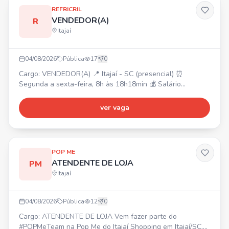
REFRICRIL
VENDEDOR(A)
R
Itajaí
04/08/2026
Pública
17
0
Cargo: VENDEDOR(A) 📍 Itajaí - SC (presencial) ⏰
Segunda a sexta-feira, 8h às 18h18min 💰 Salário
compatível, comissão, bonificação 🎁 Vale alimentação,
plano de saúde (50%), plano odontológico, convênio
ver vaga
farmácia, seguro de vida, Gympass, refeitório no local,
descontos em faculdades/universidades, assistência
médica, celular da empresa, convênios/descontos
comerciais, estacion
POP ME
ATENDENTE DE LOJA
PM
Itajaí
04/08/2026
Pública
12
0
Cargo: ATENDENTE DE LOJA Vem fazer parte do
#POPMeTeam na Pop Me do Itajaí Shopping em Itajaí/SC.