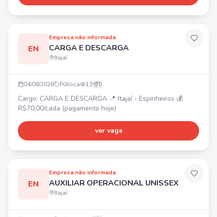
Requisitos: Ensino médio incompleto, disponibilidade para
atuar no Salseiros. ⏰ Horário: Segunda a Sexta, das
07:30 às 17:35. 💰 Salário: R$ 2.365,10. 🎁 Benefícios:
Refeiçã
Empresa não informada
CARGA E DESCARGA
EN
Itajaí
04/08/2026
Pública
13
0
Cargo: CARGA E DESCARGA 📍 Itajaí - Espinheiros 💰
R$70,00/cada (pagamento hoje)
ver vaga
Empresa não informada
AUXILIAR OPERACIONAL UNISSEX
EN
Itajaí