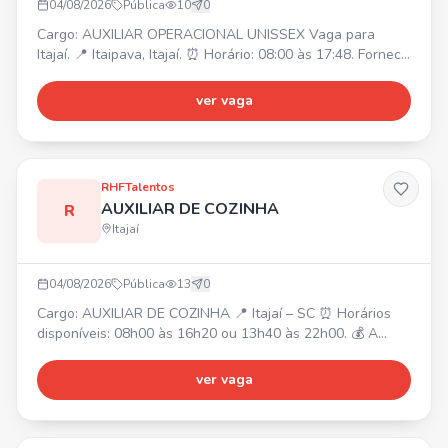
04/08/2026
Pública
10
0
Cargo: AUXILIAR OPERACIONAL UNISSEX Vaga para
Itajaí. 📍 Itaipava, Itajaí. ⏰ Horário: 08:00 às 17:48. Fornece
alimentação. Transporte disponível para moradores de
Itajaí.
ver vaga
RHFTalentos
AUXILIAR DE COZINHA
R
Itajaí
04/08/2026
Pública
13
0
Cargo: AUXILIAR DE COZINHA 📍 Itajaí – SC ⏰ Horários
disponíveis: 08h00 às 16h20 ou 13h40 às 22h00. 💰 A
partir de R$ 2.400,00 (CLT). ✅ Requisitos: Agilidade,
Organização, Responsabilidade. Experiência prévia em
ver vaga
cozinha é um diferencial.