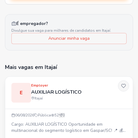
É empregador?
Divulgue sua vaga para milhares de candidatos em
Itajaí
.
Anunciar minha vaga
Mais vagas
em Itajaí
Employer
AUXILIAR LOGÍSTICO
E
Itajaí
06/08/2026
Pública
52
0
Cargo: AUXILIAR LOGÍSTICO Oportunidade em
multinacional do segmento logístico em Gaspar/SC! 📍 💰
Salário: R$ 2.310,00 ⏰ Turno a definir (Vaga 5x2)