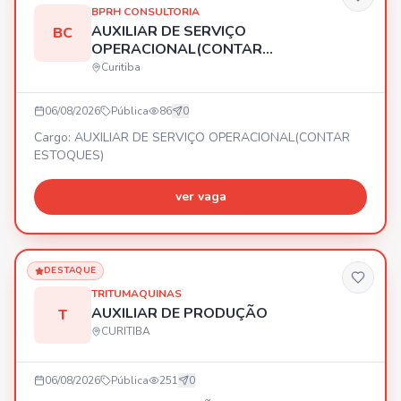
BPRH CONSULTORIA
AUXILIAR DE SERVIÇO
BC
OPERACIONAL(CONTAR
ESTOQUES)
Curitiba
06/08/2026
Pública
86
0
Cargo: AUXILIAR DE SERVIÇO OPERACIONAL(CONTAR
ESTOQUES)
ver vaga
DESTAQUE
TRITUMAQUINAS
AUXILIAR DE PRODUÇÃO
T
CURITIBA
06/08/2026
Pública
251
0