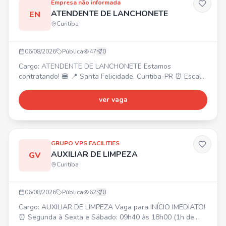
Empresa não informada
ATENDENTE DE LANCHONETE
EN
Curitiba
06/08/2026
Pública
47
0
Cargo: ATENDENTE DE LANCHONETE Estamos
contratando! 🍔 📍 Santa Felicidade, Curitiba-PR ⏰ Escala
6x1, horários a partir das 08h até 23h (conforme escala).
💰 Salário: A partir de R$ 1.700,00. 🎁 Benefícios: Cartão
ver vaga
alimentação (bonificação de R$300 a R$500 por
assiduidade após experiência), refeições no local, plano
odontológico e de saúde. Requisitos: Idade a partir de 17
anos
GRUPO VPS FACILITIES
AUXILIAR DE LIMPEZA
GV
Curitiba
06/08/2026
Pública
62
0
Cargo: AUXILIAR DE LIMPEZA Vaga para INÍCIO IMEDIATO!
⏰ Segunda à Sexta e Sábado: 09h40 às 18h00 (1h de