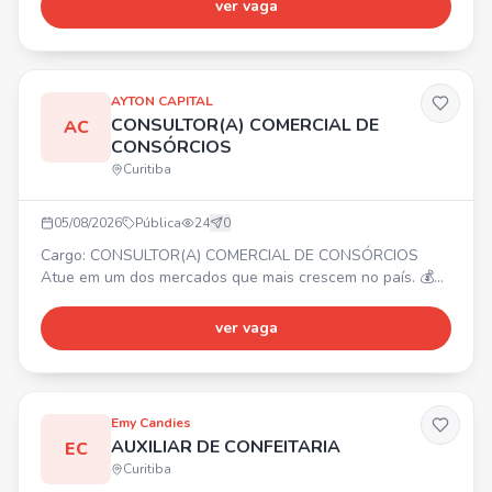
ver vaga
reparos. Requisitos: Experiência como chacareiro/caseiro,
conhecimento em manutenção geral, jardinagem, roçada e
noções básicas de reparos. Responsável e comprometido.
AYTON CAPITAL
CONSULTOR(A) COMERCIAL DE
AC
CONSÓRCIOS
Curitiba
05/08/2026
Pública
24
0
Cargo: CONSULTOR(A) COMERCIAL DE CONSÓRCIOS
Atue em um dos mercados que mais crescem no país. 💰
Ajuda de custo R$ 3.000,00 + comissão OU modelo 100%
comissionado sem teto de ganhos. ✨ Para início imediato.
ver vaga
🧑‍💻 Treinamento completo, suporte e ferramentas. 📈
Crescimento e reconhecimento. Envie seu currículo para
julianasouza.axton@gmail.com ou entre em contato pelo
WhatsApp.
Emy Candies
AUXILIAR DE CONFEITARIA
EC
Curitiba