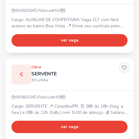
05/08/2026
Pública
51
0
Cargo: AUXILIAR DE CONFEITARIA Vaga CLT com fácil
acesso ao bairro Boa Vista. 📍 Envie seu currículo pelo
WhatsApp.
ver vaga
Cibra
SERVENTE
C
Curitiba
05/08/2026
Pública
42
0
Cargo: SERVENTE 📍 Colombo/PR. ⏰ 08h às 18h (Seg. a
Sex.) e 08h às 12h (Sáb.) com 1h30 de almoço. 💰 Salário
R$2.120,00 + Cesta Básica + Vale Transporte. Requisitos:
• Disposição para esforço físico. • Fácil acesso ao Centro
ver vaga
de Colombo. Responsabilidades: • Auxiliar em produção,
manutenção e operações. • Carregamento,