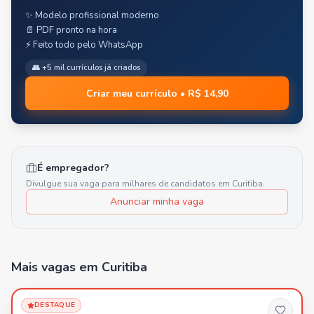
✨ Modelo profissional moderno
📄 PDF pronto na hora
⚡ Feito todo pelo WhatsApp
👥 +5 mil currículos já criados
Criar meu currículo • R$ 14,90
É empregador?
Divulgue sua vaga para milhares de candidatos em
Curitiba
.
Anunciar minha vaga
Mais vagas
em Curitiba
DESTAQUE