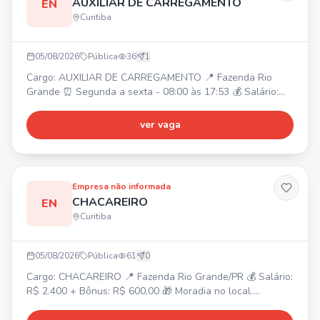
AUXILIAR DE CARREGAMENTO
EN
comunicação. Benefícios: VT, VR/VA, plano de saúde e
Curitiba
odontológico, seguro de vida, auxílio-creche, plano de
carreira, Wellhub e convênios. Vaga também destinada a
PCD e pessoas 50+.
05/08/2026
Pública
36
1
Cargo: AUXILIAR DE CARREGAMENTO 📍 Fazenda Rio
Grande ⏰ Segunda a sexta - 08:00 às 17:53 💰 Salário:
R$1914,04 🎁 Benefícios: VT + VA R$449,85 +
alimentação no local. Requisitos: - Residir na Fazenda Rio
ver vaga
Grande ou de fácil acesso. - Experiência comprovada em
carteira com carga e descarga, trabalho braçal, lavoura,
servente.
Empresa não informada
CHACAREIRO
EN
Curitiba
05/08/2026
Pública
61
0
Cargo: CHACAREIRO 📍 Fazenda Rio Grande/PR 💰 Salário:
R$ 2.400 + Bônus: R$ 600,00 🎁 Moradia no local.
Atividades: Manutenção e conservação da chácara, corte
de grama, jardim, horta, pomar, limpeza e pequenos