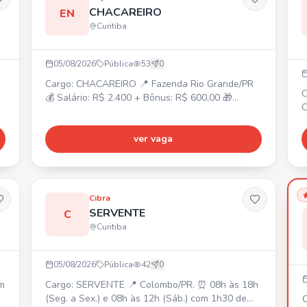
p
CHACAREIRO
EN
dúvida
Curitiba
i
B
o
05/08/2026
Pública
53
0
p
Cargo: CHACAREIRO 📍 Fazenda Rio Grande/PR
t
C
💰 Salário: R$ 2.400 + Bônus: R$ 600,00 🎁
CON
Moradia no local. Atividades: Manutenção e
T
m
conservação da chácara, corte de grama, jardim,
3
horta, pomar, limpeza e pequenos reparos.
ver vaga
c
Requisitos: Experiência como chacareiro/caseiro,
i
conhecimento em manutenção geral, jardinagem,
f
roçada e noções básicas de reparos.
E
Responsável e comprometido.
Cibra
j
SERVENTE
C
c
Curitiba
05/08/2026
Pública
42
0
Cargo: SERVENTE 📍 Colombo/PR. ⏰ 08h às 18h
(Seg. a Sex.) e 08h às 12h (Sáb.) com 1h30 de
C