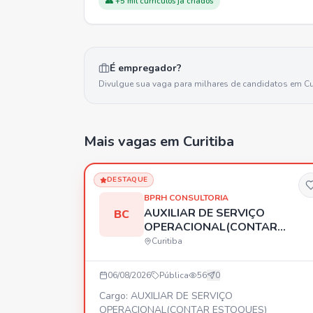
👥 +5 mil currículos já criados
É empregador?
Divulgue sua vaga para milhares de candidatos em
Cu
Mais vagas
em Curitiba
DESTAQUE
BPRH CONSULTORIA
AUXILIAR DE SERVIÇO
BC
OPERACIONAL(CONTAR
ESTOQUES)
Curitiba
06/08/2026
Pública
56
0
Cargo: AUXILIAR DE SERVIÇO
OPERACIONAL(CONTAR ESTOQUES)