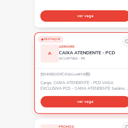
currículo pelo WhatsApp.
ver vaga
DESTAQUE
AEROMIX
CAIXA ATENDENTE - PCD
A
CURITIBA - PR
04/08/2026
Pública
54
0
Cargo: CAIXA ATENDENTE - PCD VAGA
EXCLUSIVA PCD - CAIXA ATENDENTE Salário:
De R$ 1.973,26 (bruto mensal) Vale refeição: R
23,00 Vale Transporte: Incluso Totalpass Acess
ver vaga
Saúde Escala: 6x2 (6 dias de trabalho e 2 de
folga, de forma rotativa) Horários disponíveis:
13:00 Às 21:20
PROMOS