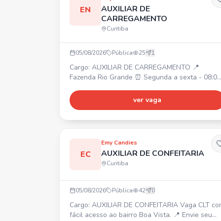
AUXILIAR DE
EN
CARREGAMENTO
Curitiba
05/08/2026
Pública
25
1
Cargo: AUXILIAR DE CARREGAMENTO 📍
Fazenda Rio Grande ⏰ Segunda a sexta - 08:00
às 17:53 💰 Salário: R$1914,04 🎁 Benefícios: V
+ VA R$449,85 + alimentação no local.
ver vaga
Requisitos: - Residir na Fazenda Rio Grande ou
de fácil acesso. - Experiência comprovada em
carteira com carga e descarga, trabalho braçal,
lavoura, servente.
Emy Candies
AUXILIAR DE CONFEITARIA
EC
Curitiba
05/08/2026
Pública
42
0
Cargo: AUXILIAR DE CONFEITARIA Vaga CLT com
fácil acesso ao bairro Boa Vista. 📍 Envie seu