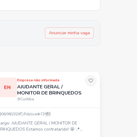
Anunciar minha vaga
Empresa não informada
AJUDANTE GERAL /
EN
MONITOR DE BRINQUEDOS
Curitiba
06/08/2026
Pública
72
0
argo: AJUDANTE GERAL / MONITOR DE
NQUEDOS Estamos contratando! 🤩 📍
oliche ⏰ 2 turnos: segunda a sexta das 9h às