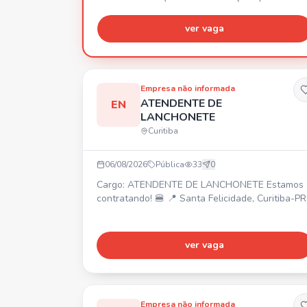
ver vaga
Empresa não informada
ATENDENTE DE
EN
LANCHONETE
Curitiba
06/08/2026
Pública
33
0
Cargo: ATENDENTE DE LANCHONETE Estamos
contratando! 🍔 📍 Santa Felicidade, Curitiba-PR
⏰ Escala 6x1, horários a partir das 08h até 23h
(conforme escala). 💰 Salário: A partir de R$
1.700,00. 🎁 Benefícios: Cartão alimentação
ver vaga
(bonificação de R$300 a R$500 por assiduidade
após experiência), refeições no local, plano
odontológico e de saúde. Requisitos: Idade a
partir de 17 anos
Empresa não informada