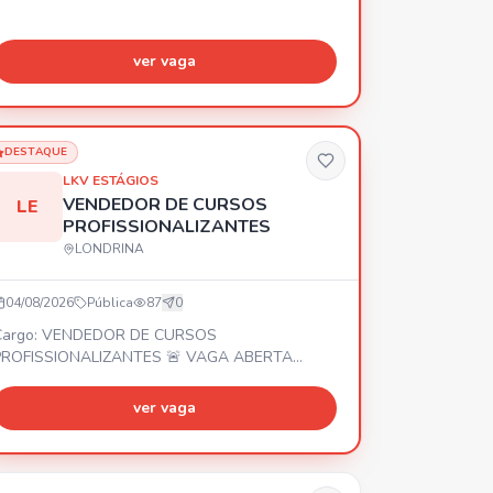
ver vaga
DESTAQUE
LKV ESTÁGIOS
VENDEDOR DE CURSOS
LE
PROFISSIONALIZANTES
LONDRINA
04/08/2026
Pública
87
0
Cargo: VENDEDOR DE CURSOS
PROFISSIONALIZANTES 🚨 VAGA ABERTA
ENDEDOR PARA ESCOLA DE CURSOS
ROFISSIONALIZANTES E IDIOMAS 📍 Local:
ver vaga
entro – Londrina/PR Se você gosta de se
omunicar com pessoas, tem perfil comercial e
eseja crescer profissionalmente, essa
portunidade é para você! 💰 Remuneração