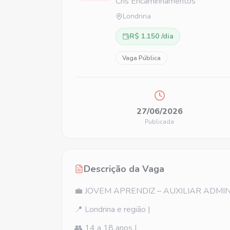
Cris Encaminhamentos
Londrina
R$ 1.150 /dia
Vaga Pública
27/06/2026
Publicada
Descrição da Vaga
💼 JOVEM APRENDIZ – AUXILIAR ADMI
📍 Londrina e região |
👥 14 a 18 anos |