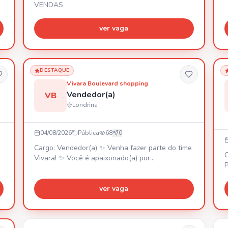
VENDAS
ver vaga
DESTAQUE
Vivara Boulevard shopping
Vendedor(a)
VB
Londrina
04/08/2026
Pública
68
0
Cargo: Vendedor(a) ✨ Venha fazer parte do time
Vivara! ✨ Você é apaixonado(a) por
atendimento, gosta de desafios e quer construir
V
uma carreira em uma das maiores joalherias do
P
Brasil? Essa oportunidade é para você! 📍 Vaga:
ver vaga
C
Vendedor(a) 📍 Local: Vivara – Boulevard
c
Shopping Londrina/PR O que buscamos: Ensino
d
médio completo; Maior de 18 anos; Boa
o