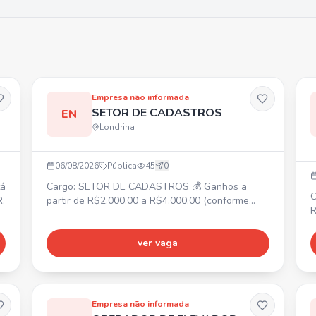
Empresa não informada
SETOR DE CADASTROS
EN
Londrina
06/08/2026
Pública
45
0
Cargo: SETOR DE CADASTROS 💰 Ganhos a
C
R.
partir de R$2.000,00 a R$4.000,00 (conforme
R
desempenho). 📍 Centro de Londrina. ⏰ Segunda
f
a sexta-feira: 09:30 às 19:30. Sábado: 09:00 às
P
14:00. ✅ Treinamento fornecido, não é
ver vaga
m
necessária experiência.
d
E
Empresa não informada