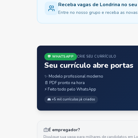
Receba vagas de Londrina no se
Entre no nosso grupo e receba as novas 
💬 WHATSAPP
CRIE SEU CURRÍCULO
Seu currículo abre portas
✨ Modelo profissional moderno
📄 PDF pronto na hora
⚡ Feito todo pelo WhatsApp
👥 +5 mil currículos já criados
É empregador?
Divulgue sua vaga para milhares de candidatos em
Lo