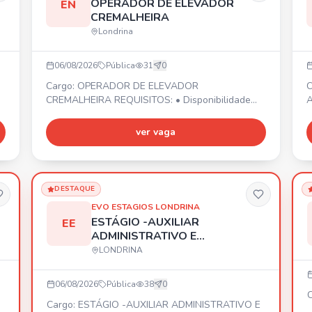
OPERADOR DE ELEVADOR
EN
CREMALHEIRA
Londrina
06/08/2026
Pública
31
0
Cargo: OPERADOR DE ELEVADOR
C
CREMALHEIRA REQUISITOS: • Disponibilidade
A
ra
para viagens e deslocamentos conforme
d
e
demanda da empresa. • Organização e controle
v
ver vaga
• PROATIVIDADE • Início imediato! 📍 Cidade de
A
Londrina/PR. Envie seu currículo por WhatsApp.
M
E
1
DESTAQUE
e
EVO ESTAGIOS LONDRINA
ESTÁGIO -AUXILIAR
EE
ADMINISTRATIVO E
VENDAS
LONDRINA
06/08/2026
Pública
38
0
C
Cargo: ESTÁGIO -AUXILIAR ADMINISTRATIVO E