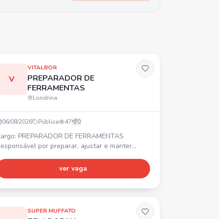
VITALBOR
PREPARADOR DE
V
FERRAMENTAS
Londrina
06/08/2026
Pública
47
0
argo: PREPARADOR DE FERRAMENTAS
esponsável por preparar, ajustar e manter
erramentas e moldes. ⏰ Turno: 07:00 às 17:00.
referencial com experiência. 💰 Salário acima do
ver vaga
ercado + Vale-Transporte + Vale-Alimentação
e R$ 521,00 + Seguro de Vida + TotalPass.
nviar currículo por WhatsApp ou e-mail.
SUPER MUFFATO