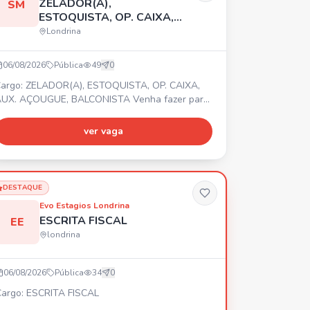
ZELADOR(A),
SM
ESTOQUISTA, OP. CAIXA,
AUX. AÇOUGUE,
Londrina
BALCONISTA
06/08/2026
Pública
49
0
argo: ZELADOR(A), ESTOQUISTA, OP. CAIXA,
UX. AÇOUGUE, BALCONISTA Venha fazer parte
a equipe Super Muffato Madre Leonia! Temos
agas para Zelador(a), Estoquista, Op. Caixa,
ver vaga
ux. Açougue e Balconista. 📍 Av. Me. Leônia
ilito, 1175 - Bela Suíça, Londrina PR. ⏰
ntrevistas de Segunda a Sexta, das 09:00 às
7:00. Vagas disponíveis também para
DESTAQUE
strangeiros, PCD e 60+. 🎁 Benefíc
Evo Estagios Londrina
ESCRITA FISCAL
EE
londrina
06/08/2026
Pública
34
0
argo: ESCRITA FISCAL