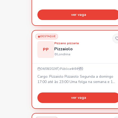
ver vaga
DESTAQUE
Pizzano pizzaria
Pizzaiolo
PP
Londrina
04/08/2026
Pública
84
0
Cargo: Pizzaiolo Pizzaiolo Segunda a domingo
17:00 até às 23:00 Uma folga na semana e 1
domingo no mês Salário inícial R$2800,00
podendo ajustar rápido dependendo do
desenvolvimento.
ver vaga