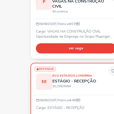
VAGAS NA CONSTRUÇÃO
P
CIVIL
Londrina
06/08/2026
Pública
53
0
Cargo: VAGAS NA CONSTRUÇÃO CIVIL
Oportunidade de Emprego no Grupo Plaenge!
Estamos com vagas abertas em Londrina/PR pa
diversas áreas da construção civil. 🚀 Faça part
ver vaga
da maior construtora do Sul do país! Encaminhe
seu currículo. 📍 Londrina/PR
DESTAQUE
EVO ESTAGIOS LONDRINA
ESTÁGIO - RECEPÇÃO
EE
LONDRINA
06/08/2026
Pública
48
0
Cargo: ESTÁGIO - RECEPÇÃO