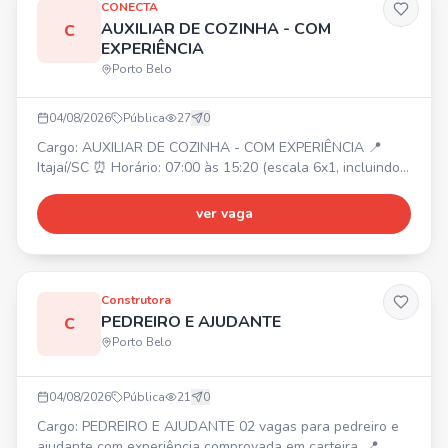
CONECTA
AUXILIAR DE COZINHA - COM
C
EXPERIÊNCIA
Porto Belo
04/08/2026
Pública
27
0
Cargo: AUXILIAR DE COZINHA - COM EXPERIÊNCIA 📍
Itajaí/SC ⏰ Horário: 07:00 às 15:20 (escala 6x1, incluindo
domingos e feriados) Requisitos: • Experiência anterior na
função; • Comprometimento com horários e tarefas; •
ver vaga
Perfil organizado, ágil e proativo; • Atenção aos detalhes
e comprometimento com a limpeza e higiene do ambiente;
• Boa convivência e disposição para trabalho e
Construtora
PEDREIRO E AJUDANTE
C
Porto Belo
04/08/2026
Pública
21
0
Cargo: PEDREIRO E AJUDANTE 02 vagas para pedreiro e
ajudante com experiência comprovada em carteira. 📍