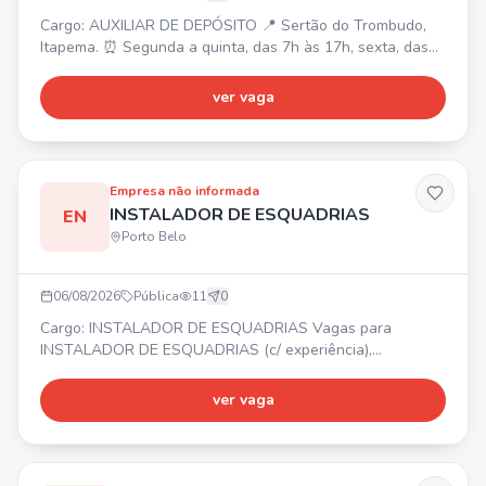
Cargo: AUXILIAR DE DEPÓSITO 📍 Sertão do Trombudo,
Itapema. ⏰ Segunda a quinta, das 7h às 17h, sexta, das
7h às 16h (1h de almoço). 💰 Salário R$ 2.500 + R$ 520
de alimentação. 🎁 Plano Odontológico. Requisitos: Vaga
ver vaga
masculina, sem experiência. Contratação CLT.
Empresa não informada
INSTALADOR DE ESQUADRIAS
EN
Porto Belo
06/08/2026
Pública
11
0
Cargo: INSTALADOR DE ESQUADRIAS Vagas para
INSTALADOR DE ESQUADRIAS (c/ experiência),
MONTADOR DE ESQUADRIAS DE ALUMÍNIO (c/
experiência), AUXILIAR DE INSTALADOR e SOLDADOR. 📍
ver vaga
PORTO BELO ⏰ Segunda a sexta-feira 💰 Salário, Vale
Alimentação (após período de experiência: plano de
desconto em farmácias e consultas médicas), Prêmio por
Assiduidade, Seguro de vida. Requisito: Nã