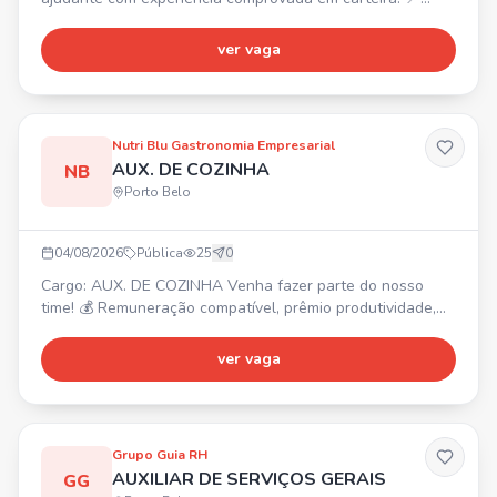
Obra no Jardim Praimar, de um pavimento. Contratação
imediata com carteira assinada. Interessados, entrar em
ver vaga
contato via WhatsApp.
Nutri Blu Gastronomia Empresarial
AUX. DE COZINHA
NB
Porto Belo
04/08/2026
Pública
25
0
Cargo: AUX. DE COZINHA Venha fazer parte do nosso
time! 💰 Remuneração compatível, prêmio produtividade,
prêmio assiduidade, auxílio alimentação. 🎁 Refeição no
local, convênio farmácia, seguro de vida, vale transporte.
ver vaga
✅ PRÉ-REQUISITOS: Ensino Fundamental, experiência na
área. Interessados enviar currículo para
rh01@nutriblu.com.br
Grupo Guia RH
AUXILIAR DE SERVIÇOS GERAIS
GG