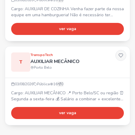
03/08/2026
Pública
26
0
Cargo: AUXILIAR DE COZINHA Venha fazer parte da nossa
equipe em uma hamburgueria! Não é necessário ter
experiência – oferecemos oportunidade para quem deseja
aprender e crescer. 📍 Balneário Camboriú - Bairro das
ver vaga
Nações ⏰ Terça a domingo, das 16h10 às 00h20 ✅
Carteira assinada (CLT) ✅ Folga toda segunda-feira ✅ 1
domingo de folga por mês 📸 IMPORTANTE: Envie seu
CURRÍCULO COM
TranspoTech
AUXILIAR MECÂNICO
T
Porto Belo
03/08/2026
Pública
16
0
Cargo: AUXILIAR MECÂNICO 📍 Porto Belo/SC ou região ⏰
Segunda a sexta-feira 💰 Salário a combinar + excelente
pacote de benefícios, contratação CLT Requisitos: • Boa
noção de mecânica • CNH categoria B válida •
ver vaga
Organização, comprometimento e vontade de aprender
Vaga também para PcD.