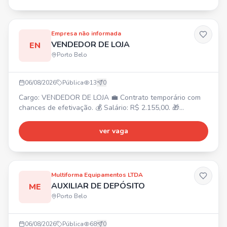
Empresa não informada
VENDEDOR DE LOJA
EN
Porto Belo
06/08/2026
Pública
13
0
Cargo: VENDEDOR DE LOJA 💼 Contrato temporário com
chances de efetivação. 💰 Salário: R$ 2.155,00. 🎁
Benefícios: VR R$21,00/dia + VT. ⏰ Horários: 11:40 às 20h
ou 13:50 às 22:10h (escala 6x1). 📍 Local: Porto Belo (SC)
ver vaga
- BR 101, KM 159 SN, Alto Perequê.
Multiforma Equipamentos LTDA
AUXILIAR DE DEPÓSITO
ME
Porto Belo
06/08/2026
Pública
68
0