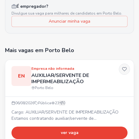
É empregador?
Divulgue sua vaga para milhares de candidatos em
Porto Belo
.
Anunciar minha vaga
Mais vagas
em Porto Belo
Empresa não informada
AUXILIAR/SERVENTE DE
EN
IMPERMEABILIZAÇÃO
Porto Belo
06/08/2026
Pública
23
0
Cargo: AUXILIAR/SERVENTE DE IMPERMEABILIZAÇÃO
Estamos contratando auxiliar/servente de
impermeabilização. ⏰ Horário comercial. 💰 Salário
compatível com a função. 🎁 Benefícios.
ver vaga