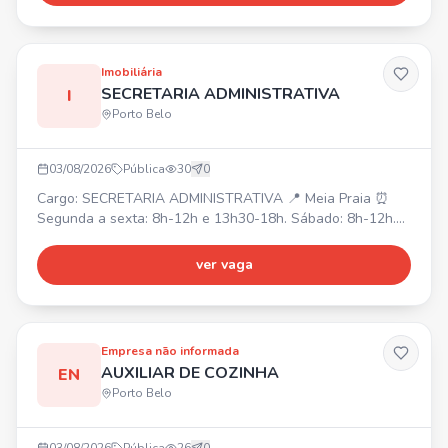
empresas do Simples, Lucro Presumido, lançamentos,
importações, conferência de notas fiscais e document
Imobiliária
SECRETARIA ADMINISTRATIVA
I
Porto Belo
03/08/2026
Pública
30
0
Cargo: SECRETARIA ADMINISTRATIVA 📍 Meia Praia ⏰
Segunda a sexta: 8h-12h e 13h30-18h. Sábado: 8h-12h.
💰 Salário inicial: R$2700,00. ✅ Requisitos: Graduação em
administração, atuação com sistemas internos e CRM.
ver vaga
Atendimento ao cliente (presencial/online), organização de
documentos, contratos, cadastros, atualização de imóveis,
suporte aos corretores, controle de agendas, proce
Empresa não informada
AUXILIAR DE COZINHA
EN
Porto Belo