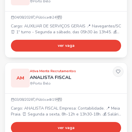
Porto Belo
04/08/2026
Pública
24
0
Cargo: AUXILIAR DE SERVIÇOS GERAIS 📍 Navegantes/SC
⏰ 1º turno - Segunda a sábado, das 05h30 às 13h45. 💰
R$ 2.049,30 + VR R$33/dia + VT + Cesta Básica R$220 +
Prêmio de Assiduidade + Alimentação na empresa. 📝
ver vaga
Requisitos: Ensino Fundamental completo, experiência em
limpeza e residir em Navegantes. Realizar limpeza e
conservação de áreas internas e externas, coleta e
descarte
Ativa Mente Recrutamentos
ANALISTA FISCAL
AM
Porto Belo
03/08/2026
Pública
19
0
Cargo: ANALISTA FISCAL Empresa: Contabilidade. 📍 Meia
Praia. ⏰ Segunda a sexta, 8h-12h e 13h30-18h. 💰 Salário
a combinar. Requisitos: Superior completo ou cursando
Ciências Contábeis, disponibilidade, conhecimento de
ver vaga
legislação, pontualidade. Rotinas do departamento fiscal