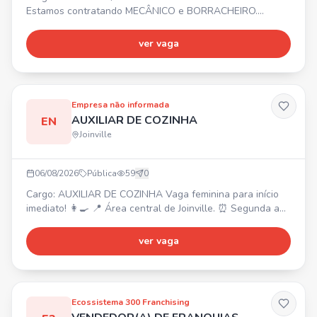
Estamos contratando MECÂNICO e BORRACHEIRO.
Interessados devem enviar currículo para o número
informado.
ver vaga
Empresa não informada
AUXILIAR DE COZINHA
EN
Joinville
06/08/2026
Pública
59
0
Cargo: AUXILIAR DE COZINHA Vaga feminina para início
imediato! 👩‍🍳 📍 Área central de Joinville. ⏰ Segunda a
sábado, das 7:40h às 16h. 💰 Salário inicial R$ 2400 +
prêmio assiduidade R$ 600 (conforme desempenho).
ver vaga
Experiência na área e trabalho em equipe são diferenciais.
Ecossistema 300 Franchising