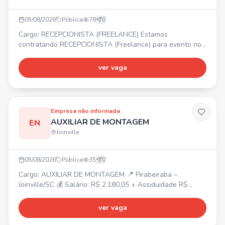
05/08/2026
Pública
78
0
Cargo: RECEPCIONISTA (FREELANCE) Estamos
contratando RECEPCIONISTA (Freelance) para evento nos
dias 06, 07 e 08 de Agosto. 📍 COMFORT HOTEL
JOINVILLE - R. Sen. Felipe Schmidt, 460 - Centro, Joinville.
ver vaga
Pessoas com disponibilidade de horário.
Empresa não informada
AUXILIAR DE MONTAGEM
EN
Joinville
05/08/2026
Pública
35
0
Cargo: AUXILIAR DE MONTAGEM 📍 Pirabeiraba –
Joinville/SC 💰 Salário: R$ 2.180,05 + Assiduidade R$
150,00 + Vale-farmácia R$ 150,00 ⏰ Horário: Segunda a
sexta-feira, das 07h30 às 17h18 🎁 Benefícios:
ver vaga
Alimentação na empresa, Vale-transporte, Plano de saúde
e odontológico (após 90 dias). ✅ Requisitos: Masculino,