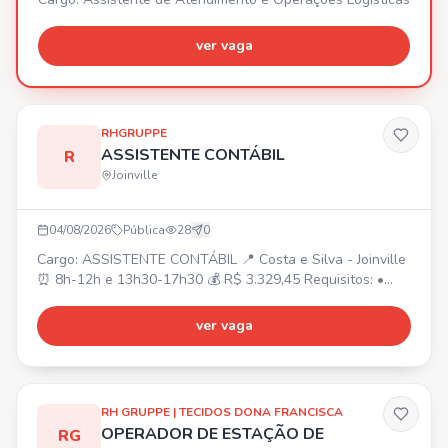
ver vaga
RHGRUPPE
ASSISTENTE CONTÁBIL
R
Joinville
04/08/2026
Pública
28
0
Cargo: ASSISTENTE CONTÁBIL 📍 Costa e Silva - Joinville
⏰ 8h-12h e 13h30-17h30 💰 R$ 3.329,45 Requisitos: •
Superior cursando/completo Ciências Contábeis ou
Técnico em Contabilidade completo. • Experiência na área
ver vaga
contábil. • Conhecimento em rotinas e lançamentos
contábeis. Atividades: • Suporte em conciliações,
atualização de indicadores, organização de documentos
contábeis
RH GRUPPE | TECIDOS DONA FRANCISCA
OPERADOR DE ESTAÇÃO DE
RG