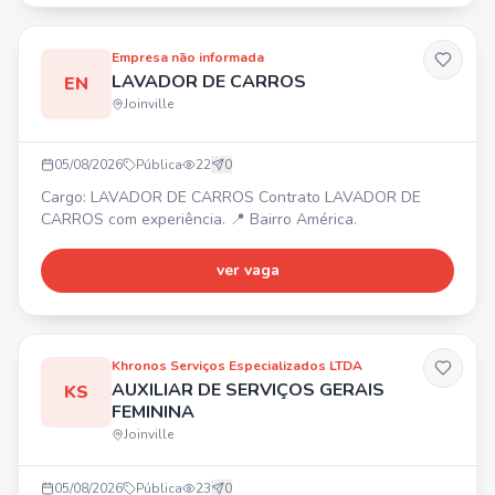
Residir na região norte de Joinville/SC. Aceitamos primeiro
emprego
Empresa não informada
LAVADOR DE CARROS
EN
Joinville
05/08/2026
Pública
22
0
Cargo: LAVADOR DE CARROS Contrato LAVADOR DE
CARROS com experiência. 📍 Bairro América.
ver vaga
Khronos Serviços Especializados LTDA
AUXILIAR DE SERVIÇOS GERAIS
KS
FEMININA
Joinville
05/08/2026
Pública
23
0