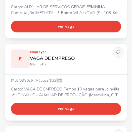
Cargo: AUXILIAR DE SERVIÇOS GERAIS FEMININA
Contratação IMEDIATA! 📍 Bairro VILA NOVA (Sc 108, Km
6, 5) ⏰ Segunda a Sexta das 08:00 às 12:00. 💰 Salário R$
956,10 + 7% Assiduidade + 20% Insalubridade. 🎁
ver vaga
Benefícios: Vale alimentação R$ 20,33/dia trabalhado +
Vale transporte (6% desconto em folha).
employer
VAGA DE EMPREGO
E
Joinville
05/08/2026
Pública
33
0
Cargo: VAGA DE EMPREGO Temos 10 vagas para Joinville!
📍 JOINVILLE - AUXILIAR DE PRODUÇÃO (Masculina, CLT
Art. 390) - MANUTENÇÃO DE EMPILHADEIRA (Masculina,
CLT Art. 390) - OPERADOR DE USINAGEM (Masculina, CLT
ver vaga
Art. 390) Entre em contato ou compareça na Employer! 📍
Rua Mal. Deodoro - 184