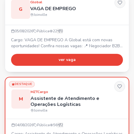
Global
VAGA DE EMPREGO
G
Joinville
05/08/2026
Pública
22
0
Cargo: VAGA DE EMPREGO A Global está com novas
oportunidades! Confira nossas vagas: 📍 Negociador B2B
– Joinville/SC. 📍 Operador de Telemarketing B2B –
Araquari/SC. 📍 Estagiário de Marketing – Joinville/SC. 📍
ver vaga
Back Office – Joinville/SC. 📍 Estagiário B2C – Joinville/SC
(Ensino Médio). 📍 Operador de Telemarketing B2C –
Joinville/SC. Venha fazer parte de uma empresa que inve
DESTAQUE
MZTCargo
Assistente de Atendimento e
M
Operações Logísticas
Joinville
04/08/2026
Pública
56
2
Cargo: Assistente de Atendimento e Operações Logísticas