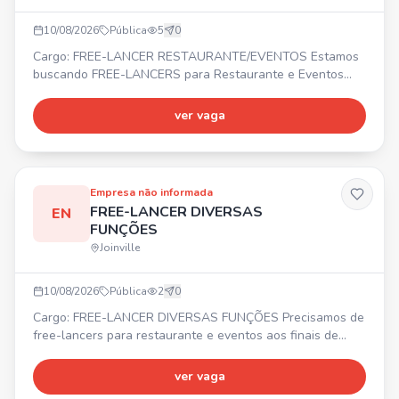
10/08/2026
Pública
5
0
Cargo: FREE-LANCER RESTAURANTE/EVENTOS Estamos
buscando FREE-LANCERS para Restaurante e Eventos
aos finais de semana! 🤝 🍽️ Cargos: Lavador de pratos,
Atendente, Garçom, Chapeiro, Barman, Caixa, Auxiliar de
ver vaga
Limpeza. 💰 Diária: R$ 180,00 (10:30 às 16:30) ou R$
200,00 (19:30 às 00:30).
Empresa não informada
FREE-LANCER DIVERSAS
EN
FUNÇÕES
Joinville
10/08/2026
Pública
2
0
Cargo: FREE-LANCER DIVERSAS FUNÇÕES Precisamos de
free-lancers para restaurante e eventos aos finais de
semana! 🤝 Estamos buscando: - Lavador de pratos -
Atendente - Garçom - Chapeiro - Barman - Caixa -
ver vaga
Auxiliar de Limpeza ⏰ Horários: Diurno: 10:30 às 16:30