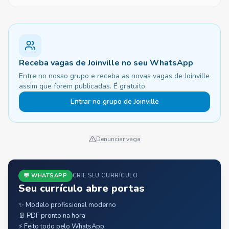
Receba vagas de Joinville no seu WhatsApp
Entre no nosso grupo e receba as novas vagas de Joinville
assim que forem publicadas. É gratuito.
Entrar no grupo de Joinville
Denunciar vaga
💬 WHATSAPP
CRIE SEU CURRÍCULO
Seu currículo abre portas
✨ Modelo profissional moderno
📄 PDF pronto na hora
⚡ Feito todo pelo WhatsApp