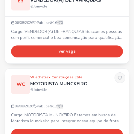
VENDEDOR(A) DE FRANQUIAS
E3
Joinville
06/08/2026
Pública
16
0
Cargo: VENDEDOR(A) DE FRANQUIAS Buscamos pessoas
com perfil comercial e boa comunicação para qualificação
de leads de franquias. ✨ Requisitos: experiência prévia
com vendas high ticket, familiaridade com CRM. 💰
ver vaga
Remuneração fixa de R$3.200,00 + variável agressiva e
sem teto de ganhos. 🎁 Benefícios: Total Pass, Seguro de
vida, Day Off no mês do aniversário, Descontos comerciai
Wiecheteck Construções Ltda
MOTORISTA MUNCKEIRO
WC
Joinville
06/08/2026
Pública
12
0
Cargo: MOTORISTA MUNCKEIRO Estamos em busca de
Motorista Munckeiro para integrar nossa equipe de frotas.
Requisitos: • Experiência comprovada em carteira •
Disponibilidade para viajar • Certificado ATUALIZADO de