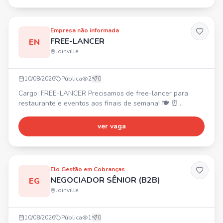
Noturno: 19:30 às 00:30 💰 Pagamento: Diurno: R$ 180,00
a diária Noturno: R$ 200,00 a diária
Empresa não informada
FREE-LANCER
EN
Joinville
10/08/2026
Pública
2
0
Cargo: FREE-LANCER Precisamos de free-lancer para
restaurante e eventos aos finais de semana! 🍽️ ⏰
Horários: • Diurno: 10:30 às 16:30 • Noturno: 19:30 às
00:30 💰 Diárias: • Diurno: R$180,00 • Noturno: R$200,00
ver vaga
Buscamos para as funções de: Lavador de pratos,
Atendente, Garçom, Chapeiro, Barman, Caixa, Auxiliar de
Limpeza. ✨
Elo Gestão em Cobranças
NEGOCIADOR SÊNIOR (B2B)
EG
Joinville
10/08/2026
Pública
1
0