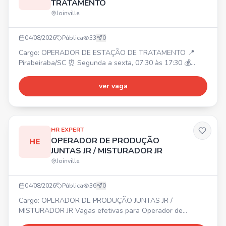
TRATAMENTO
Joinville
04/08/2026
Pública
33
0
Cargo: OPERADOR DE ESTAÇÃO DE TRATAMENTO 📍
Pirabeiraba/SC ⏰ Segunda a sexta, 07:30 às 17:30 💰
Salário: A combinar Requisitos: Ensino médio incompleto;
Experiência comprovada. Benefícios: Refeitório próprio
ver vaga
(desconto R$ 3,60); Vale transporte ou ajuda de custo;
Cozinha equipada.
HR EXPERT
OPERADOR DE PRODUÇÃO
HE
JUNTAS JR / MISTURADOR JR
Joinville
04/08/2026
Pública
36
0
Cargo: OPERADOR DE PRODUÇÃO JUNTAS JR /
MISTURADOR JR Vagas efetivas para Operador de
Produção Juntas Jr e Misturador Jr. 📍 Região do