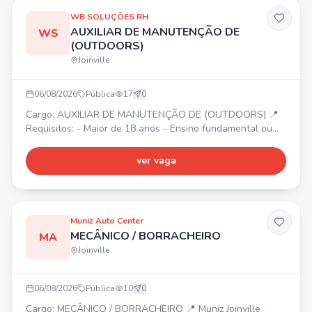
Curso de Operador de empilhadeira Caso tenha interesse,
WB SOLUÇÕES RH
enviar o PDF DA CARTEIRA DIGITAL DE TRABALHO para
AUXILIAR DE MANUTENÇÃO DE
WS
47 984895302
(OUTDOORS)
Joinville
06/08/2026
Pública
17
0
Cargo: AUXILIAR DE MANUTENÇÃO DE (OUTDOORS) 📍
Requisitos: - Maior de 18 anos - Ensino fundamental ou
médio - Experiência com comunicação visual -
Conhecimento básico em instalação, montagem ou
ver vaga
serralheria - Disponibilidade para trabalhar em altura e
em diferentes locais - Responsabilidade e vontade de
aprender - Comprometido com Segurança, qualidade e
prazos - Disponibilidade
Muniz Auto Center
MECÂNICO / BORRACHEIRO
MA
Joinville
06/08/2026
Pública
10
0
Cargo: MECÂNICO / BORRACHEIRO 📍 Muniz Joinville