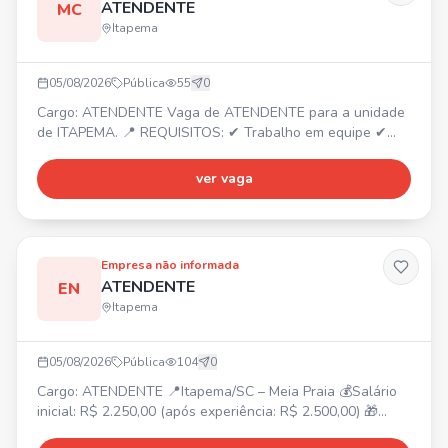
ATENDENTE
MC
Itapema
05/08/2026
Pública
55
0
Cargo: ATENDENTE Vaga de ATENDENTE para a unidade
de ITAPEMA. 📍 REQUISITOS: ✔ Trabalho em equipe ✔
Dedicado ✔ Responsável ✔ Organizado Envie seu
currículo por WhatsApp e faça parte do nosso time!
ver vaga
Empresa não informada
ATENDENTE
EN
Itapema
05/08/2026
Pública
104
0
Cargo: ATENDENTE 📍Itapema/SC – Meia Praia 💰Salário
inicial: R$ 2.250,00 (após experiência: R$ 2.500,00) 🎁
Benefícios: Vale-alimentação R$ 250,00, Adicional