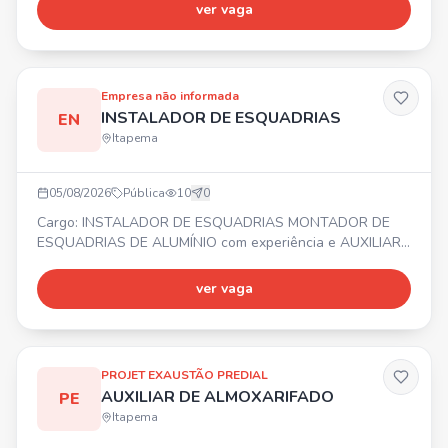
noturno, Bonificação por metas, Gympass, 2 consultas
ver vaga
online com psicólogo/mês, Consulta nutricionista,
Consultas médicas online ilimitadas, Descontos em
farmácias e exames. ⏰Horário de trabalho: Escala 12x36,
das 12h30 às
Empresa não informada
INSTALADOR DE ESQUADRIAS
EN
Itapema
05/08/2026
Pública
10
0
Cargo: INSTALADOR DE ESQUADRIAS MONTADOR DE
ESQUADRIAS DE ALUMÍNIO com experiência e AUXILIAR
DE INSTALADOR. 📍 Balneário Camboriú e região ⏰
Segunda a Sexta-feira 💰 Salário, Vale Alimentação,
ver vaga
Bonificação e Seguro de vida. ✅ Necessário experiência
comprovada em carteira para Instalador e Montador. Não
ter medo de altura!
PROJET EXAUSTÃO PREDIAL
AUXILIAR DE ALMOXARIFADO
PE
Itapema