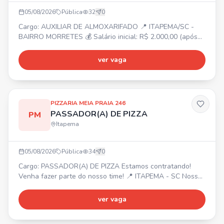
05/08/2026
Pública
32
0
Cargo: AUXILIAR DE ALMOXARIFADO 📍 ITAPEMA/SC -
BAIRRO MORRETES 💰 Salário inicial: R$ 2.000,00 (após
experiência, possibilidade de aumento) ⏰ Segunda a
sexta-feira 📋 Atividades: Organizar e cuidar do estoque;
ver vaga
Contar e conferir o estoque; Entregar peças e materiais à
produção; Separar parafusos, peças e materiais; Dar baixa
no sistema; Organizar prateleiras e manter estoque;
PIZZARIA MEIA PRAIA 246
PASSADOR(A) DE PIZZA
PM
Itapema
05/08/2026
Pública
34
0
Cargo: PASSADOR(A) DE PIZZA Estamos contratando!
Venha fazer parte do nosso time! 📍 ITAPEMA - SC Nossa
empresa oferece: Ótimo ambiente de trabalho,
oportunidade de crescimento, reconhecimento e
ver vaga
valorização. Interessados, entrem em contato com Gabriel
para mais informações.