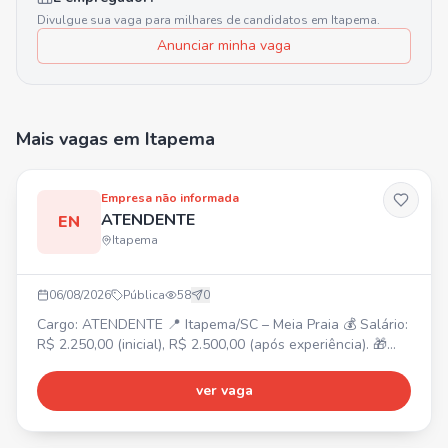
Divulgue sua vaga para milhares de candidatos em
Itapema
.
Anunciar minha vaga
Mais vagas
em Itapema
Empresa não informada
ATENDENTE
EN
Itapema
06/08/2026
Pública
58
0
Cargo: ATENDENTE 📍 Itapema/SC – Meia Praia 💰 Salário:
R$ 2.250,00 (inicial), R$ 2.500,00 (após experiência). 🎁
Benefícios: Vale-alimentação R$ 250,00, Adicional
noturno, Bonificação por metas, Gympass, 2 consultas
ver vaga
online com psicólogo/mês, Consulta com nutricionista,
Consultas médicas online ilimitadas, Descontos em
farmácias e exames. ⏰ Horário: Escala 12x36, das 12h30