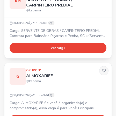
SERVENTE DE OBRAS /
EN
CARPINTEIRO PREDIAL
Itapema
04/08/2026
Pública
16
0
Cargo: SERVENTE DE OBRAS / CARPINTEIRO PREDIAL
Contrata para Balneário Piçarras e Penha, SC. ✅Servente
de Obras ✅Carpinteiro Predial
ver vaga
GRUPON1
ALMOXARIFE
G
Itapema
04/08/2026
Pública
61
0
Cargo: ALMOXARIFE Se você é organizado(a) e
comprometido(a), essa vaga é para você! Principais
atividades: • Receber, conferir e armazenar materiais e