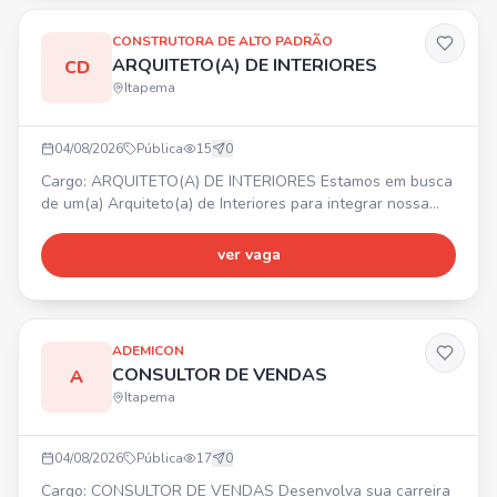
CONSTRUTORA DE ALTO PADRÃO
ARQUITETO(A) DE INTERIORES
CD
Itapema
04/08/2026
Pública
15
0
Cargo: ARQUITETO(A) DE INTERIORES Estamos em busca
de um(a) Arquiteto(a) de Interiores para integrar nossa
equipe. 📍 Itapema/SC. Principais atividades:
desenvolvimento de projetos de interiores, elaboração de
ver vaga
layouts, modelagem 3D, levantamento de medidas,
acompanhamento de obras, contato com clientes e
fornecedores. Requisitos: graduação em Arquitetura e
Urbanismo, CAU ati
ADEMICON
CONSULTOR DE VENDAS
A
Itapema
04/08/2026
Pública
17
0
Cargo: CONSULTOR DE VENDAS Desenvolva sua carreira