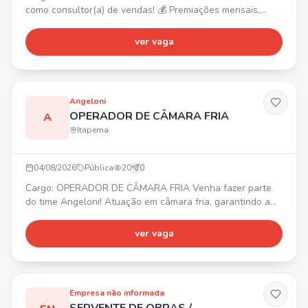
como consultor(a) de vendas! 💰 Premiações mensais,
trimestrais e anuais. Requisitos: Não exige experiência,
comprometimento, boa comunicação e proatividade. 📍
ver vaga
Oportunidade para unidade de Itapema.
Angeloni
OPERADOR DE CÂMARA FRIA
A
Itapema
04/08/2026
Pública
20
0
Cargo: OPERADOR DE CÂMARA FRIA Venha fazer parte
do time Angeloni! Atuação em câmara fria, garantindo a
correta armazenagem, separação e movimentação de
mercadorias. Controle de validade, qualidade e
ver vaga
conservação dos itens. Organização e limpeza do
ambiente. 📍 Porto Belo, SC (CD Angeloni). ⏰ Diversos
horários. Requisitos: Agilidade, atenção, responsabilidade,
comprometimento e
Empresa não informada