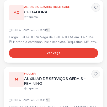
às
ANJOS DA GUARDA HOME CARE
CUIDADORA
AD
Itapema
06/08/2026
Pública
28
0
Cargo: CUIDADORA Vaga de CUIDADORA em ITAPEMA.
⏰ Horário a combinar. Início imediato. Requisitos: MEI ativo
ou que possa providenciar, residir próximo ao bairro e que
seja de fácil acesso.
ver vaga
MULLER
AUXILIAR DE SERVIÇOS GERAIS -
M
FEMININO
Itapema
06/08/2026
Pública
35
0