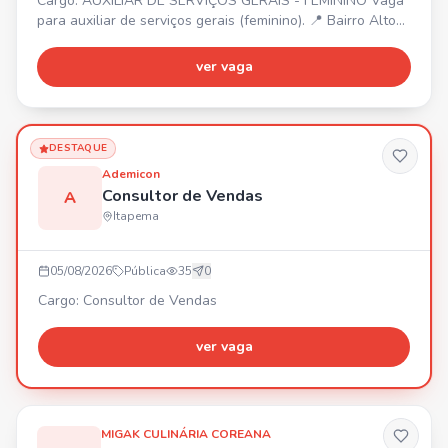
Cargo: AUXILIAR DE SERVIÇOS GERAIS - FEMININO Vaga
para auxiliar de serviços gerais (feminino). 📍 Bairro Alto
São Bento. ⏰ Escala 12x36. 💰 Salário base + benefícios.
Envie seu currículo para nosso WhatsApp!
ver vaga
DESTAQUE
Ademicon
Consultor de Vendas
A
Itapema
05/08/2026
Pública
35
0
Cargo: Consultor de Vendas
ver vaga
MIGAK CULINÁRIA COREANA