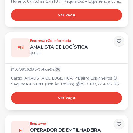
Horário: 07h50 às 17h48 ✅ Requisitos: • Experiência com
atendimento ao público; • Experiência com cafés/barista
será um diferencial.
ver vaga
Empresa não informada
ANALISTA DE LOGÍSTICA
EN
Itajaí
05/08/2026
Pública
2
0
Cargo: ANALISTA DE LOGÍSTICA 📍Bairro Espinheiros ⏰
Segunda a Sexta (08h às 18:18h) 💰R$ 3.183,27 + VR R$
30/dia + Plano de Saúde (UNIMED) + Seguro de Vida +
Convênio SESC + Café da Manã Requisitos: Excel
ver vaga
básico/intermediário, boa comunicação. Atividades:
Programação/Montagem de Cargas, Emissão de Retorno
Simbólico, Suporte Operacional, Batimentos de Estoque
Sistêmico, Controle
Employer
OPERADOR DE EMPILHADEIRA
E