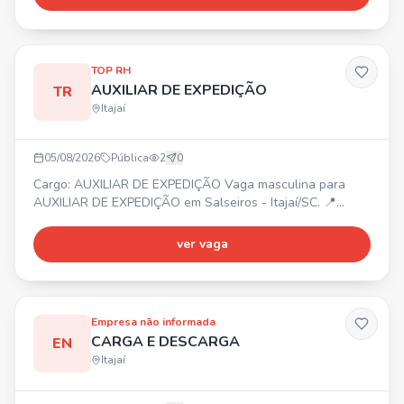
Requisitos: • Ensino fundamental ou médio completo. •
Desejável experiência na área logística. • Meio de
locomoção desejável. • Vaga masculina. Atividades: Apoio
em operaçõe
TOP RH
AUXILIAR DE EXPEDIÇÃO
TR
Itajaí
05/08/2026
Pública
2
0
Cargo: AUXILIAR DE EXPEDIÇÃO Vaga masculina para
AUXILIAR DE EXPEDIÇÃO em Salseiros - Itajaí/SC. 📍
Bairro Salseiros. 🛠️ Atividades: Conferência de notas
fiscais e documentos, separação de mercadorias. 📋
ver vaga
Requisitos: Ensino médio incompleto, disponibilidade para
atuar no Salseiros. ⏰ Horário: Segunda a Sexta, das
07:30 às 17:35. 💰 Salário: R$ 2.365,10. 🎁 Benefícios:
Refeiçã
Empresa não informada
CARGA E DESCARGA
EN
Itajaí