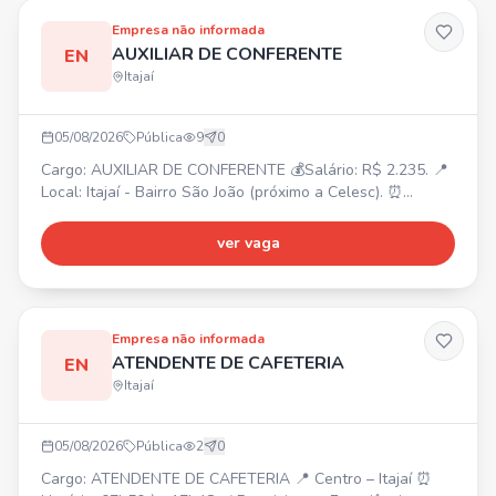
Empresa não informada
AUXILIAR DE CONFERENTE
EN
Itajaí
05/08/2026
Pública
9
0
Cargo: AUXILIAR DE CONFERENTE 💰Salário: R$ 2.235. 📍
Local: Itajaí - Bairro São João (próximo a Celesc). ⏰
Horário: Segunda a Sexta: 07:45 às 12:00 / 13:30 às 18:00.
Sábado: 08:00 às 12:00. 🎁Benefícios: Voucher R$ 200,00
ver vaga
(após experiência R$ 400,00). Requisitos: Experiência na
função, Ensino Médio completo. Atividades: Conferência
de mercadorias, separação e organização de pro
Empresa não informada
ATENDENTE DE CAFETERIA
EN
Itajaí
05/08/2026
Pública
2
0
Cargo: ATENDENTE DE CAFETERIA 📍 Centro – Itajaí ⏰