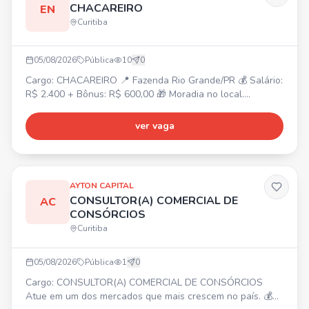
CHACAREIRO
EN
Curitiba
05/08/2026
Pública
10
0
Cargo: CHACAREIRO 📍 Fazenda Rio Grande/PR 💰 Salário:
R$ 2.400 + Bônus: R$ 600,00 🎁 Moradia no local.
Atividades: Manutenção e conservação da chácara, corte
de grama, jardim, horta, pomar, limpeza e pequenos
ver vaga
reparos. Requisitos: Experiência como chacareiro/caseiro,
conhecimento em manutenção geral, jardinagem, roçada e
noções básicas de reparos. Responsável e comprometido.
AYTON CAPITAL
CONSULTOR(A) COMERCIAL DE
AC
CONSÓRCIOS
Curitiba
05/08/2026
Pública
1
0
Cargo: CONSULTOR(A) COMERCIAL DE CONSÓRCIOS
Atue em um dos mercados que mais crescem no país. 💰