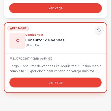
GARÇOM - AUXILIAR DE COZINHA - GERENTE -
SALADEIRA - ANALISTA ADM (RH/FINANCEIRO)
ver vaga
Interessados, enviar currículo para o WhatsApp.
DESTAQUE
Confidencial
Consultor de vendas
C
Curitiba
31/07/2026
Pública
54
0
Cargo: Consultor de vendas Pré-requisitos: * Ensino médio
completo * Experiência com vendas no varejo (mínimo 1
ano, com registro em carteira) * Boa comunicação e
facilidade para lidar com público * Proatividade e vontade
ver vaga
de aprender * Organização e responsabilidade * Interesse
por moda e tendências * Disponibilidade de horário
(shopping) * Foco em metas e resultados