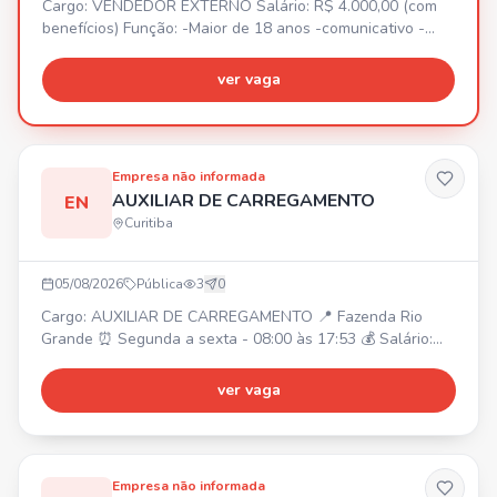
Cargo: VENDEDOR EXTERNO Salário: R$ 4.000,00 (com
benefícios) Função: -Maior de 18 anos -comunicativo -
Pontual e esforçado -Ter CNH A e B Não precisa de
experiencia, mas se tiver será um diferencial
ver vaga
Empresa não informada
AUXILIAR DE CARREGAMENTO
EN
Curitiba
05/08/2026
Pública
3
0
Cargo: AUXILIAR DE CARREGAMENTO 📍 Fazenda Rio
Grande ⏰ Segunda a sexta - 08:00 às 17:53 💰 Salário:
R$1914,04 🎁 Benefícios: VT + VA R$449,85 +
alimentação no local. Requisitos: - Residir na Fazenda Rio
ver vaga
Grande ou de fácil acesso. - Experiência comprovada em
carteira com carga e descarga, trabalho braçal, lavoura,
servente.
Empresa não informada