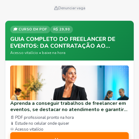
Denunciar vaga
🎓 CURSO EM PDF
R$ 29,90
GUIA COMPLETO DO FREELANCER DE
EVENTOS: DA CONTRATAÇÃO AO
SUCESSO
Acesso vitalício • baixe na hora
Aprenda a conseguir trabalhos de freelancer em
eventos, se destacar no atendimento e garantir
uma agenda cheia. Curso prático para garçons,
📄 PDF profissional pronto na hora
barmen e recepcionistas.
📱 Estude no celular onde quiser
♾️ Acesso vitalício