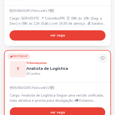
05/08/2026
Pública
17
0
Cargo: SERVENTE 📍 Colombo/PR. ⏰ 08h às 18h (Seg. a
Sex.) e 08h às 12h (Sáb.) com 1h30 de almoço. 💰 Salário
R$2.120,00 + Cesta Básica + Vale Transporte. Requisitos:
• Disposição para esforço físico. • Fácil acesso ao Centro
ver vaga
de Colombo. Responsabilidades: • Auxiliar em produção,
manutenção e operações. • Carregamento,
descarregamento e movimentação de materiais. •
Organizaçã
DESTAQUE
Tritumaquinas
Analista de Logística
T
Curitiba
05/08/2026
Pública
31
0
Cargo: Analista de Logística Segue uma versão unificada,
mais atrativa e pronta para divulgação: 🚛 Estamos
contratando: Analista de Logística Venha fazer parte da
equipe da Tritumaquinas! Se você é uma pessoa
ver vaga