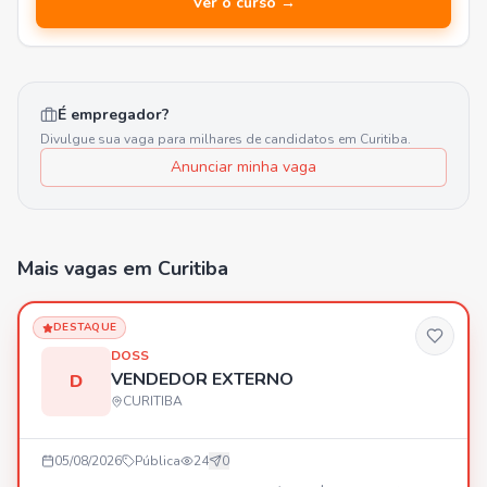
Ver o curso →
É empregador?
Divulgue sua vaga para milhares de candidatos em
Curitiba
.
Anunciar minha vaga
Mais vagas
em Curitiba
DESTAQUE
DOSS
VENDEDOR EXTERNO
D
CURITIBA
05/08/2026
Pública
24
0