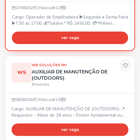
07/08/2026
Pública
12
0
Cargo: Operador de Empilhadeira ▶️Segunda a Sexta Feira
▶️7:30 as 17:00 💰*Salário:* R$ 2450,00. 💳*Prêmio
Assiduidade:* •R$ 350,00 *(A partir da contratação)*. 🚌
*V.T ou Vale Combustível* (Não temos fretado) 🍽️
ver vaga
*Refeição:* Fornecida pela Empresa *(Sem custo para o
funcionário)* 🛡️*Seguro de Vida:* Pago pela empresa *
(Sem custo para o funcionário)* Obrigatorio CNH B e
Curso de Operador de empilhadeira Caso tenha interesse,
WB SOLUÇÕES RH
enviar o PDF DA CARTEIRA DIGITAL DE TRABALHO para
AUXILIAR DE MANUTENÇÃO DE
WS
47 984895302
(OUTDOORS)
Joinville
06/08/2026
Pública
12
0
Cargo: AUXILIAR DE MANUTENÇÃO DE (OUTDOORS) 📍
Requisitos: - Maior de 18 anos - Ensino fundamental ou
médio - Experiência com comunicação visual -
Conhecimento básico em instalação, montagem ou
ver vaga
serralheria - Disponibilidade para trabalhar em altura e