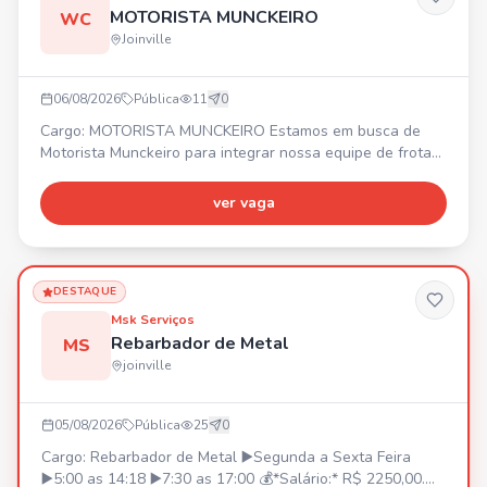
MOTORISTA MUNCKEIRO
WC
Joinville
06/08/2026
Pública
11
0
Cargo: MOTORISTA MUNCKEIRO Estamos em busca de
Motorista Munckeiro para integrar nossa equipe de frotas.
Requisitos: • Experiência comprovada em carteira •
Disponibilidade para viajar • Certificado ATUALIZADO de
ver vaga
operador Benefícios: • 💰 Vale alimentação R$ 620,60 •
Seguro de vida em grupo
DESTAQUE
Msk Serviços
Rebarbador de Metal
MS
joinville
05/08/2026
Pública
25
0
Cargo: Rebarbador de Metal ▶️Segunda a Sexta Feira
▶️5:00 as 14:18 ▶️7:30 as 17:00 💰*Salário:* R$ 2250,00.