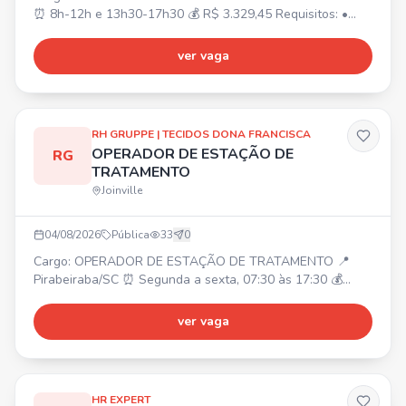
⏰ 8h-12h e 13h30-17h30 💰 R$ 3.329,45 Requisitos: •
Superior cursando/completo Ciências Contábeis ou
Técnico em Contabilidade completo. • Experiência na área
ver vaga
contábil. • Conhecimento em rotinas e lançamentos
contábeis. Atividades: • Suporte em conciliações,
atualização de indicadores, organização de documentos
contábeis
RH GRUPPE | TECIDOS DONA FRANCISCA
OPERADOR DE ESTAÇÃO DE
RG
TRATAMENTO
Joinville
04/08/2026
Pública
33
0
Cargo: OPERADOR DE ESTAÇÃO DE TRATAMENTO 📍
Pirabeiraba/SC ⏰ Segunda a sexta, 07:30 às 17:30 💰
Salário: A combinar Requisitos: Ensino médio incompleto;
Experiência comprovada. Benefícios: Refeitório próprio
ver vaga
(desconto R$ 3,60); Vale transporte ou ajuda de custo;
Cozinha equipada.
HR EXPERT