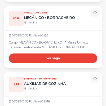
em diferentes locais - Responsabilidade e vontade de
aprender - Comprometido com Segurança, qualidade e
prazos - Disponibilidade
Muniz Auto Center
MECÂNICO / BORRACHEIRO
MA
Joinville
06/08/2026
Pública
5
0
Cargo: MECÂNICO / BORRACHEIRO 📍 Muniz Joinville
Estamos contratando MECÂNICO e BORRACHEIRO.
Interessados devem enviar currículo para o número
informado.
ver vaga
Empresa não informada
AUXILIAR DE COZINHA
EN
Joinville
06/08/2026
Pública
52
0