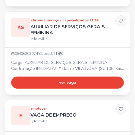
Khronos Serviços Especializados LTDA
AUXILIAR DE SERVIÇOS GERAIS
KS
FEMININA
Joinville
05/08/2026
Pública
21
0
Cargo: AUXILIAR DE SERVIÇOS GERAIS FEMININA
Contratação IMEDIATA! 📍 Bairro VILA NOVA (Sc 108, Km
6, 5) ⏰ Segunda a Sexta das 08:00 às 12:00. 💰 Salário R$
956,10 + 7% Assiduidade + 20% Insalubridade. 🎁
ver vaga
Benefícios: Vale alimentação R$ 20,33/dia trabalhado +
Vale transporte (6% desconto em folha).
employer
VAGA DE EMPREGO
E
Joinville