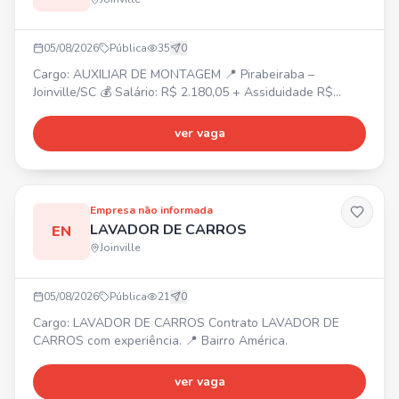
05/08/2026
Pública
35
0
Cargo: AUXILIAR DE MONTAGEM 📍 Pirabeiraba –
Joinville/SC 💰 Salário: R$ 2.180,05 + Assiduidade R$
150,00 + Vale-farmácia R$ 150,00 ⏰ Horário: Segunda a
sexta-feira, das 07h30 às 17h18 🎁 Benefícios:
ver vaga
Alimentação na empresa, Vale-transporte, Plano de saúde
e odontológico (após 90 dias). ✅ Requisitos: Masculino,
Residir na região norte de Joinville/SC. Aceitamos primeiro
emprego
Empresa não informada
LAVADOR DE CARROS
EN
Joinville
05/08/2026
Pública
21
0
Cargo: LAVADOR DE CARROS Contrato LAVADOR DE
CARROS com experiência. 📍 Bairro América.
ver vaga