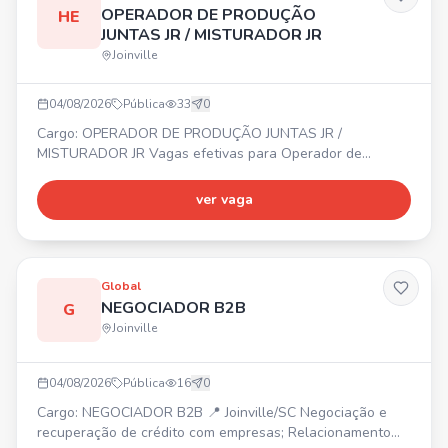
OPERADOR DE PRODUÇÃO
HE
JUNTAS JR / MISTURADOR JR
Joinville
04/08/2026
Pública
33
0
Cargo: OPERADOR DE PRODUÇÃO JUNTAS JR /
MISTURADOR JR Vagas efetivas para Operador de
Produção Juntas Jr e Misturador Jr. 📍 Região do
Aventureiro – Joinville. ✔ Não é necessário ter
ver vaga
experiência. ✔ Ensino fundamental completo. Início
imediato. Interessados, enviar currículo pelo WhatsApp.
Global
NEGOCIADOR B2B
G
Joinville
04/08/2026
Pública
16
0
Cargo: NEGOCIADOR B2B 📍 Joinville/SC Negociação e
recuperação de crédito com empresas; Relacionamento