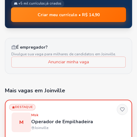
👥 +5 mil currículos já criados
Criar meu currículo • R$ 14,90
É empregador?
Divulgue sua vaga para milhares de candidatos em
Joinville
.
Anunciar minha vaga
Mais vagas
em Joinville
DESTAQUE
Msk
Operador de Empilhadeira
M
Joinville