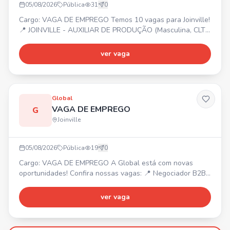
05/08/2026
Pública
31
0
Cargo: VAGA DE EMPREGO Temos 10 vagas para Joinville!
📍 JOINVILLE - AUXILIAR DE PRODUÇÃO (Masculina, CLT
Art. 390) - MANUTENÇÃO DE EMPILHADEIRA (Masculina,
CLT Art. 390) - OPERADOR DE USINAGEM (Masculina, CLT
ver vaga
Art. 390) Entre em contato ou compareça na Employer! 📍
Rua Mal. Deodoro - 184
Global
VAGA DE EMPREGO
G
Joinville
05/08/2026
Pública
19
0
Cargo: VAGA DE EMPREGO A Global está com novas
oportunidades! Confira nossas vagas: 📍 Negociador B2B
– Joinville/SC. 📍 Operador de Telemarketing B2B –
Araquari/SC. 📍 Estagiário de Marketing – Joinville/SC. 📍
ver vaga
Back Office – Joinville/SC. 📍 Estagiário B2C – Joinville/SC
(Ensino Médio). 📍 Operador de Telemarketing B2C –
Joinville/SC. Venha fazer parte de uma empresa que inve