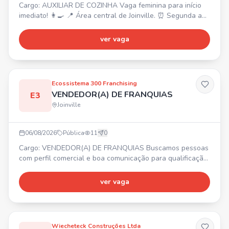
Cargo: AUXILIAR DE COZINHA Vaga feminina para início
imediato! 👩‍🍳 📍 Área central de Joinville. ⏰ Segunda a
sábado, das 7:40h às 16h. 💰 Salário inicial R$ 2400 +
prêmio assiduidade R$ 600 (conforme desempenho).
ver vaga
Experiência na área e trabalho em equipe são diferenciais.
Ecossistema 300 Franchising
VENDEDOR(A) DE FRANQUIAS
E3
Joinville
06/08/2026
Pública
11
0
Cargo: VENDEDOR(A) DE FRANQUIAS Buscamos pessoas
com perfil comercial e boa comunicação para qualificação
de leads de franquias. ✨ Requisitos: experiência prévia
com vendas high ticket, familiaridade com CRM. 💰
ver vaga
Remuneração fixa de R$3.200,00 + variável agressiva e
sem teto de ganhos. 🎁 Benefícios: Total Pass, Seguro de
vida, Day Off no mês do aniversário, Descontos comerciai
Wiecheteck Construções Ltda