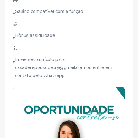
🚌
Salário compatível com a função
•
💰
Bônus assiduidade
•
🎁
Envie seu currículo para
•
casaderepousopetry@gmail.com ou entre em
contato pelo whatsapp.