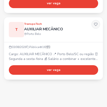
aprender e crescer. 📍 Balneário Camboriú - Bairro das
ver vaga
Nações ⏰ Terça a domingo, das 16h10 às 00h20 ✅
Carteira assinada (CLT) ✅ Folga toda segunda-feira ✅ 1
domingo de folga por mês 📸 IMPORTANTE: Envie seu
CURRÍCULO COM
TranspoTech
AUXILIAR MECÂNICO
T
Porto Belo
03/08/2026
Pública
16
0
Cargo: AUXILIAR MECÂNICO 📍 Porto Belo/SC ou região ⏰
Segunda a sexta-feira 💰 Salário a combinar + excelente
pacote de benefícios, contratação CLT Requisitos: • Boa
noção de mecânica • CNH categoria B válida •
ver vaga
Organização, comprometimento e vontade de aprender
Vaga também para PcD.