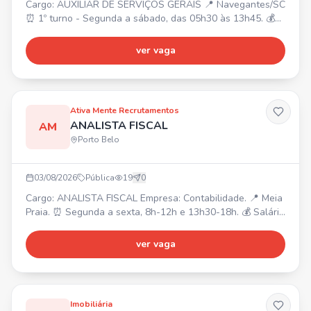
Cargo: AUXILIAR DE SERVIÇOS GERAIS 📍 Navegantes/SC
⏰ 1º turno - Segunda a sábado, das 05h30 às 13h45. 💰
R$ 2.049,30 + VR R$33/dia + VT + Cesta Básica R$220 +
Prêmio de Assiduidade + Alimentação na empresa. 📝
ver vaga
Requisitos: Ensino Fundamental completo, experiência em
limpeza e residir em Navegantes. Realizar limpeza e
conservação de áreas internas e externas, coleta e
descarte
Ativa Mente Recrutamentos
ANALISTA FISCAL
AM
Porto Belo
03/08/2026
Pública
19
0
Cargo: ANALISTA FISCAL Empresa: Contabilidade. 📍 Meia
Praia. ⏰ Segunda a sexta, 8h-12h e 13h30-18h. 💰 Salário
a combinar. Requisitos: Superior completo ou cursando
Ciências Contábeis, disponibilidade, conhecimento de
ver vaga
legislação, pontualidade. Rotinas do departamento fiscal
empresas do Simples, Lucro Presumido, lançamentos,
importações, conferência de notas fiscais e document
Imobiliária