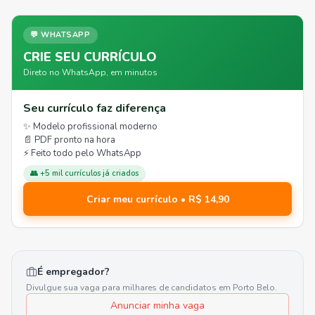
💬 WHATSAPP
CRIE SEU CURRÍCULO
Direto no WhatsApp, em minutos
Seu currículo faz diferença
✨ Modelo profissional moderno
📄 PDF pronto na hora
⚡ Feito todo pelo WhatsApp
👥 +5 mil currículos já criados
Criar meu currículo • R$ 14,90
É empregador?
Divulgue sua vaga para milhares de candidatos em
Porto Belo
.
Anunciar minha vaga