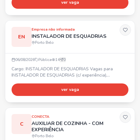
de alimentação. 🎁 Plano Odontológico. Requisitos: Vaga
ver vaga
masculina, sem experiência. Contratação CLT.
Empresa não informada
INSTALADOR DE ESQUADRIAS
EN
Porto Belo
06/08/2026
Pública
14
0
Cargo: INSTALADOR DE ESQUADRIAS Vagas para
INSTALADOR DE ESQUADRIAS (c/ experiência),
MONTADOR DE ESQUADRIAS DE ALUMÍNIO (c/
experiência), AUXILIAR DE INSTALADOR e SOLDADOR. 📍
ver vaga
PORTO BELO ⏰ Segunda a sexta-feira 💰 Salário, Vale
Alimentação (após período de experiência: plano de
desconto em farmácias e consultas médicas), Prêmio por
Assiduidade, Seguro de vida. Requisito: Nã
CONECTA
AUXILIAR DE COZINHA - COM
C
EXPERIÊNCIA
Porto Belo