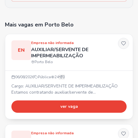
Mais vagas
em Porto Belo
Empresa não informada
AUXILIAR/SERVENTE DE
EN
IMPERMEABILIZAÇÃO
Porto Belo
06/08/2026
Pública
24
0
Cargo: AUXILIAR/SERVENTE DE IMPERMEABILIZAÇÃO
Estamos contratando auxiliar/servente de
impermeabilização. ⏰ Horário comercial. 💰 Salário
compatível com a função. 🎁 Benefícios.
ver vaga
Empresa não informada