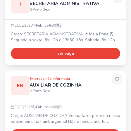
SECRETARIA ADMINISTRATIVA
I
Porto Belo
03/08/2026
Pública
30
0
Cargo: SECRETARIA ADMINISTRATIVA 📍 Meia Praia ⏰
Segunda a sexta: 8h-12h e 13h30-18h. Sábado: 8h-12h.
💰 Salário inicial: R$2700,00. ✅ Requisitos: Graduação em
administração, atuação com sistemas internos e CRM.
ver vaga
Atendimento ao cliente (presencial/online), organização de
documentos, contratos, cadastros, atualização de imóveis,
suporte aos corretores, controle de agendas, proce
Empresa não informada
AUXILIAR DE COZINHA
EN
Porto Belo
03/08/2026
Pública
26
0
Cargo: AUXILIAR DE COZINHA Venha fazer parte da nossa
equipe em uma hamburgueria! Não é necessário ter
experiência – oferecemos oportunidade para quem deseja