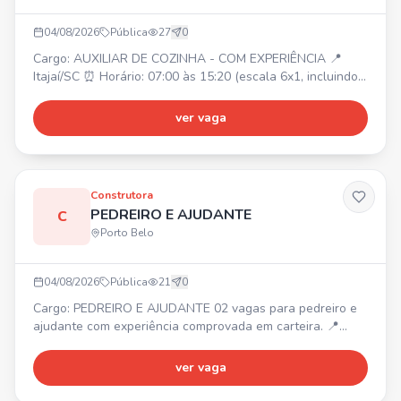
04/08/2026
Pública
27
0
Cargo: AUXILIAR DE COZINHA - COM EXPERIÊNCIA 📍
Itajaí/SC ⏰ Horário: 07:00 às 15:20 (escala 6x1, incluindo
domingos e feriados) Requisitos: • Experiência anterior na
função; • Comprometimento com horários e tarefas; •
ver vaga
Perfil organizado, ágil e proativo; • Atenção aos detalhes
e comprometimento com a limpeza e higiene do ambiente;
• Boa convivência e disposição para trabalho e
Construtora
PEDREIRO E AJUDANTE
C
Porto Belo
04/08/2026
Pública
21
0
Cargo: PEDREIRO E AJUDANTE 02 vagas para pedreiro e
ajudante com experiência comprovada em carteira. 📍
Obra no Jardim Praimar, de um pavimento. Contratação
imediata com carteira assinada. Interessados, entrar em
ver vaga
contato via WhatsApp.