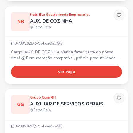
Nutri Blu Gastronomia Empresarial
AUX. DE COZINHA
NB
Porto Belo
04/08/2026
Pública
25
0
Cargo: AUX. DE COZINHA Venha fazer parte do nosso
time! 💰 Remuneração compatível, prêmio produtividade,
prêmio assiduidade, auxílio alimentação. 🎁 Refeição no
local, convênio farmácia, seguro de vida, vale transporte.
ver vaga
✅ PRÉ-REQUISITOS: Ensino Fundamental, experiência na
área. Interessados enviar currículo para
rh01@nutriblu.com.br
Grupo Guia RH
AUXILIAR DE SERVIÇOS GERAIS
GG
Porto Belo
04/08/2026
Pública
24
0