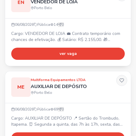
VENDEDOR DE LOJA
EN
Porto Belo
06/08/2026
Pública
14
0
Cargo: VENDEDOR DE LOJA 💼 Contrato temporário com
chances de efetivação. 💰 Salário: R$ 2.155,00. 🎁
Benefícios: VR R$21,00/dia + VT. ⏰ Horários: 11:40 às 20h
ou 13:50 às 22:10h (escala 6x1). 📍 Local: Porto Belo (SC)
ver vaga
- BR 101, KM 159 SN, Alto Perequê.
Multiforma Equipamentos LTDA
AUXILIAR DE DEPÓSITO
ME
Porto Belo
06/08/2026
Pública
69
0
Cargo: AUXILIAR DE DEPÓSITO 📍 Sertão do Trombudo,
Itapema. ⏰ Segunda a quinta, das 7h às 17h, sexta, das
7h às 16h (1h de almoço). 💰 Salário R$ 2.500 + R$ 520