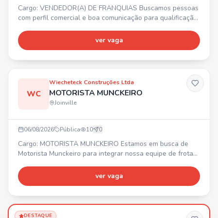
Cargo: VENDEDOR(A) DE FRANQUIAS Buscamos pessoas
com perfil comercial e boa comunicação para qualificação
de leads de franquias. ✨ Requisitos: experiência prévia
com vendas high ticket, familiaridade com CRM. 💰
ver vaga
Remuneração fixa de R$3.200,00 + variável agressiva e
sem teto de ganhos. 🎁 Benefícios: Total Pass, Seguro de
vida, Day Off no mês do aniversário, Descontos comerciai
Wiecheteck Construções Ltda
MOTORISTA MUNCKEIRO
WC
Joinville
06/08/2026
Pública
10
0
Cargo: MOTORISTA MUNCKEIRO Estamos em busca de
Motorista Munckeiro para integrar nossa equipe de frotas.
Requisitos: • Experiência comprovada em carteira •
Disponibilidade para viajar • Certificado ATUALIZADO de
ver vaga
operador Benefícios: • 💰 Vale alimentação R$ 620,60 •
Seguro de vida em grupo
DESTAQUE