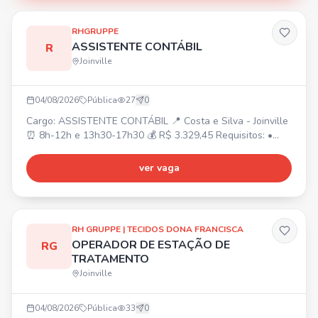
RHGRUPPE
ASSISTENTE CONTÁBIL
R
Joinville
04/08/2026
Pública
27
0
Cargo: ASSISTENTE CONTÁBIL 📍 Costa e Silva - Joinville
⏰ 8h-12h e 13h30-17h30 💰 R$ 3.329,45 Requisitos: •
Superior cursando/completo Ciências Contábeis ou
Técnico em Contabilidade completo. • Experiência na área
ver vaga
contábil. • Conhecimento em rotinas e lançamentos
contábeis. Atividades: • Suporte em conciliações,
atualização de indicadores, organização de documentos
contábeis
RH GRUPPE | TECIDOS DONA FRANCISCA
OPERADOR DE ESTAÇÃO DE
RG
TRATAMENTO
Joinville
04/08/2026
Pública
33
0