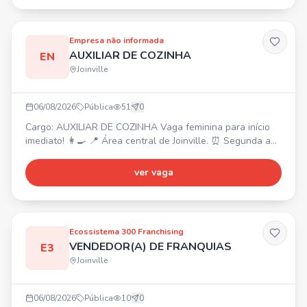
Empresa não informada
AUXILIAR DE COZINHA
EN
Joinville
06/08/2026
Pública
51
0
Cargo: AUXILIAR DE COZINHA Vaga feminina para início
imediato! 👩‍🍳 📍 Área central de Joinville. ⏰ Segunda a
sábado, das 7:40h às 16h. 💰 Salário inicial R$ 2400 +
prêmio assiduidade R$ 600 (conforme desempenho).
ver vaga
Experiência na área e trabalho em equipe são diferenciais.
Ecossistema 300 Franchising
VENDEDOR(A) DE FRANQUIAS
E3
Joinville
06/08/2026
Pública
10
0