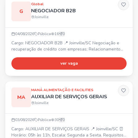
Global
NEGOCIADOR B2B
G
Joinville
04/08/2026
Pública
16
0
Cargo: NEGOCIADOR B2B 📍 Joinville/SC Negociação e
recuperação de crédito com empresas; Relacionamento
com clientes e foco em resultados. Mais vagas: Operador
de Telemarketing B2B (Araquari/SC), Estagiário de
ver vaga
Marketing (Joinville/SC), Back Office (Joinville/SC),
Estagiário B2C - Ensino Médio (Joinville/SC), Operador de
Telemarketing B2C (Joinville/SC). 📲 Envie seu currículo
MANÁ ALIMENTAÇÃO E FACILITIES
AUXILIAR DE SERVIÇOS GERAIS
MA
Joinville
03/08/2026
Pública
30
0
Cargo: AUXILIAR DE SERVIÇOS GERAIS 📍 Joinville/SC ⏰
Horário: 05h às 11h, Escala: Segunda a Sexta. Requisitos: