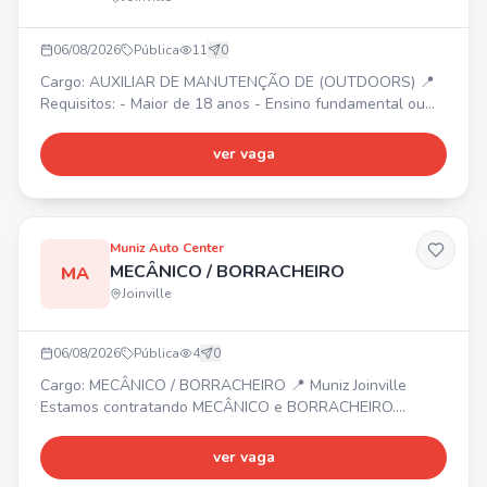
06/08/2026
Pública
11
0
Cargo: AUXILIAR DE MANUTENÇÃO DE (OUTDOORS) 📍
Requisitos: - Maior de 18 anos - Ensino fundamental ou
médio - Experiência com comunicação visual -
Conhecimento básico em instalação, montagem ou
ver vaga
serralheria - Disponibilidade para trabalhar em altura e
em diferentes locais - Responsabilidade e vontade de
aprender - Comprometido com Segurança, qualidade e
prazos - Disponibilidade
Muniz Auto Center
MECÂNICO / BORRACHEIRO
MA
Joinville
06/08/2026
Pública
4
0
Cargo: MECÂNICO / BORRACHEIRO 📍 Muniz Joinville
Estamos contratando MECÂNICO e BORRACHEIRO.
Interessados devem enviar currículo para o número
informado.
ver vaga