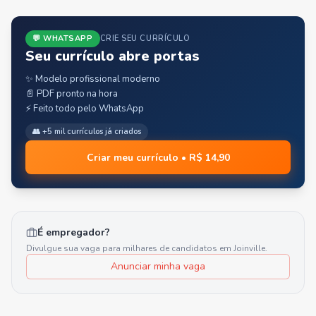
💬 WHATSAPP
CRIE SEU CURRÍCULO
Seu currículo abre portas
✨ Modelo profissional moderno
📄 PDF pronto na hora
⚡ Feito todo pelo WhatsApp
👥 +5 mil currículos já criados
Criar meu currículo • R$ 14,90
É empregador?
Divulgue sua vaga para milhares de candidatos em
Joinville
.
Anunciar minha vaga