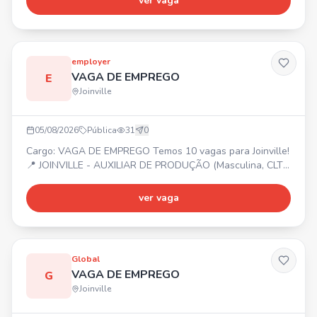
ver vaga
Benefícios: Vale alimentação R$ 20,33/dia trabalhado +
Vale transporte (6% desconto em folha).
employer
VAGA DE EMPREGO
E
Joinville
05/08/2026
Pública
31
0
Cargo: VAGA DE EMPREGO Temos 10 vagas para Joinville!
📍 JOINVILLE - AUXILIAR DE PRODUÇÃO (Masculina, CLT
Art. 390) - MANUTENÇÃO DE EMPILHADEIRA (Masculina,
CLT Art. 390) - OPERADOR DE USINAGEM (Masculina, CLT
ver vaga
Art. 390) Entre em contato ou compareça na Employer! 📍
Rua Mal. Deodoro - 184
Global
VAGA DE EMPREGO
G
Joinville