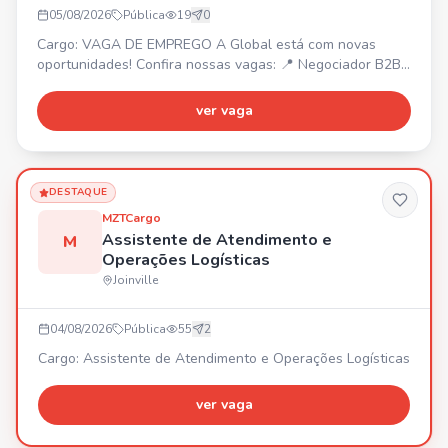
05/08/2026
Pública
19
0
Cargo: VAGA DE EMPREGO A Global está com novas
oportunidades! Confira nossas vagas: 📍 Negociador B2B
– Joinville/SC. 📍 Operador de Telemarketing B2B –
Araquari/SC. 📍 Estagiário de Marketing – Joinville/SC. 📍
ver vaga
Back Office – Joinville/SC. 📍 Estagiário B2C – Joinville/SC
(Ensino Médio). 📍 Operador de Telemarketing B2C –
Joinville/SC. Venha fazer parte de uma empresa que inve
DESTAQUE
MZTCargo
Assistente de Atendimento e
M
Operações Logísticas
Joinville
04/08/2026
Pública
55
2
Cargo: Assistente de Atendimento e Operações Logísticas
ver vaga