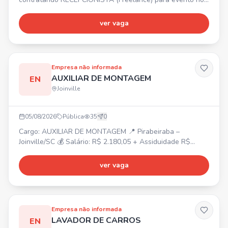
dias 06, 07 e 08 de Agosto. 📍 COMFORT HOTEL
JOINVILLE - R. Sen. Felipe Schmidt, 460 - Centro, Joinville.
ver vaga
Pessoas com disponibilidade de horário.
Empresa não informada
AUXILIAR DE MONTAGEM
EN
Joinville
05/08/2026
Pública
35
0
Cargo: AUXILIAR DE MONTAGEM 📍 Pirabeiraba –
Joinville/SC 💰 Salário: R$ 2.180,05 + Assiduidade R$
150,00 + Vale-farmácia R$ 150,00 ⏰ Horário: Segunda a
sexta-feira, das 07h30 às 17h18 🎁 Benefícios:
ver vaga
Alimentação na empresa, Vale-transporte, Plano de saúde
e odontológico (após 90 dias). ✅ Requisitos: Masculino,
Residir na região norte de Joinville/SC. Aceitamos primeiro
emprego
Empresa não informada
LAVADOR DE CARROS
EN