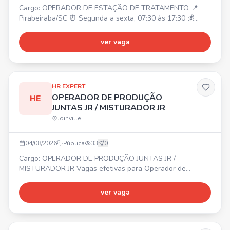
Cargo: OPERADOR DE ESTAÇÃO DE TRATAMENTO 📍
Pirabeiraba/SC ⏰ Segunda a sexta, 07:30 às 17:30 💰
Salário: A combinar Requisitos: Ensino médio incompleto;
Experiência comprovada. Benefícios: Refeitório próprio
ver vaga
(desconto R$ 3,60); Vale transporte ou ajuda de custo;
Cozinha equipada.
HR EXPERT
OPERADOR DE PRODUÇÃO
HE
JUNTAS JR / MISTURADOR JR
Joinville
04/08/2026
Pública
33
0
Cargo: OPERADOR DE PRODUÇÃO JUNTAS JR /
MISTURADOR JR Vagas efetivas para Operador de
Produção Juntas Jr e Misturador Jr. 📍 Região do
Aventureiro – Joinville. ✔ Não é necessário ter
ver vaga
experiência. ✔ Ensino fundamental completo. Início
imediato. Interessados, enviar currículo pelo WhatsApp.