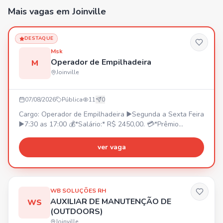
Mais vagas
em Joinville
DESTAQUE
Msk
Operador de Empilhadeira
M
Joinville
07/08/2026
Pública
11
0
Cargo: Operador de Empilhadeira ▶️Segunda a Sexta Feira
▶️7:30 as 17:00 💰*Salário:* R$ 2450,00. 💳*Prêmio
Assiduidade:* •R$ 350,00 *(A partir da contratação)*. 🚌
*V.T ou Vale Combustível* (Não temos fretado) 🍽️
ver vaga
*Refeição:* Fornecida pela Empresa *(Sem custo para o
funcionário)* 🛡️*Seguro de Vida:* Pago pela empresa *
(Sem custo para o funcionário)* Obrigatorio CNH B e
Curso de Operador de empilhadeira Caso tenha interesse,
WB SOLUÇÕES RH
enviar o PDF DA CARTEIRA DIGITAL DE TRABALHO para
AUXILIAR DE MANUTENÇÃO DE
WS
47 984895302
(OUTDOORS)
Joinville