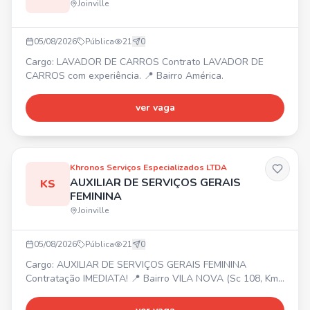
Joinville
05/08/2026
Pública
21
0
Cargo: LAVADOR DE CARROS Contrato LAVADOR DE
CARROS com experiência. 📍 Bairro América.
ver vaga
Khronos Serviços Especializados LTDA
AUXILIAR DE SERVIÇOS GERAIS
KS
FEMININA
Joinville
05/08/2026
Pública
21
0
Cargo: AUXILIAR DE SERVIÇOS GERAIS FEMININA
Contratação IMEDIATA! 📍 Bairro VILA NOVA (Sc 108, Km
6, 5) ⏰ Segunda a Sexta das 08:00 às 12:00. 💰 Salário R$
956,10 + 7% Assiduidade + 20% Insalubridade. 🎁