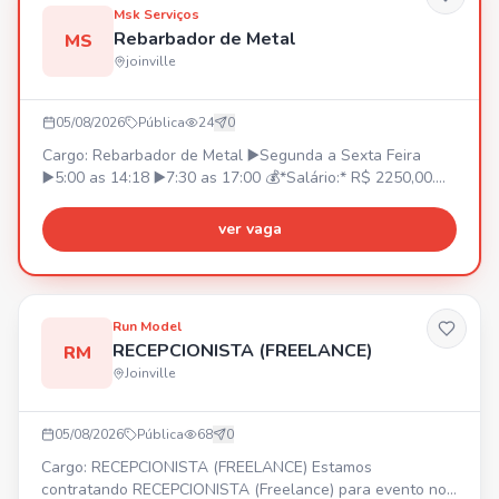
Msk Serviços
Rebarbador de Metal
MS
joinville
05/08/2026
Pública
24
0
Cargo: Rebarbador de Metal ▶️Segunda a Sexta Feira
▶️5:00 as 14:18 ▶️7:30 as 17:00 💰*Salário:* R$ 2250,00.
R$ 2300,00 *(Após 90 dias)* 💳*Prêmio Assiduidade:* •R$
350,00 *(A partir da contratação)*. •Podendo chegar a
ver vaga
R$500,00 *(Conforme critérios estabelecidos pela
empresa)* 🚌*V.T ou Vale Combustível* (Não temos
fretado) 🍽️*Refeição:* Fornecida pela Empresa *(Sem
custo para o funcionário)* 🛡️*Seguro de Vida:* Pago pela
Run Model
empresa *(Sem custo para o funcionário)* Interessados
RECEPCIONISTA (FREELANCE)
RM
enviar o *PDF DA CARTEIRA DE TRABALHO* para 47
Joinville
98489-5302
05/08/2026
Pública
68
0
Cargo: RECEPCIONISTA (FREELANCE) Estamos
contratando RECEPCIONISTA (Freelance) para evento nos