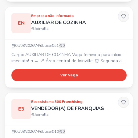
Empresa não informada
AUXILIAR DE COZINHA
EN
Joinville
06/08/2026
Pública
51
0
Cargo: AUXILIAR DE COZINHA Vaga feminina para início
imediato! 👩‍🍳 📍 Área central de Joinville. ⏰ Segunda a
sábado, das 7:40h às 16h. 💰 Salário inicial R$ 2400 +
prêmio assiduidade R$ 600 (conforme desempenho).
ver vaga
Experiência na área e trabalho em equipe são diferenciais.
Ecossistema 300 Franchising
VENDEDOR(A) DE FRANQUIAS
E3
Joinville
06/08/2026
Pública
10
0