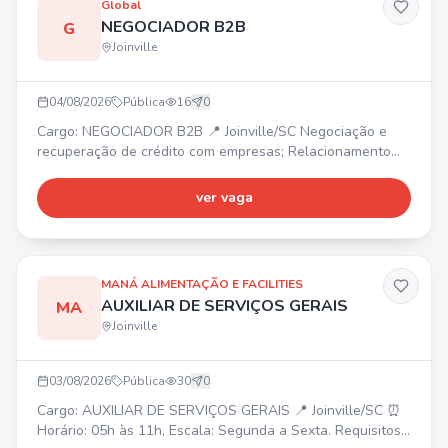
Global
NEGOCIADOR B2B
G
Joinville
04/08/2026
Pública
16
0
Cargo: NEGOCIADOR B2B 📍 Joinville/SC Negociação e
recuperação de crédito com empresas; Relacionamento
com clientes e foco em resultados. Mais vagas: Operador
de Telemarketing B2B (Araquari/SC), Estagiário de
ver vaga
Marketing (Joinville/SC), Back Office (Joinville/SC),
Estagiário B2C - Ensino Médio (Joinville/SC), Operador de
Telemarketing B2C (Joinville/SC). 📲 Envie seu currículo
MANÁ ALIMENTAÇÃO E FACILITIES
AUXILIAR DE SERVIÇOS GERAIS
MA
Joinville
03/08/2026
Pública
30
0
Cargo: AUXILIAR DE SERVIÇOS GERAIS 📍 Joinville/SC ⏰
Horário: 05h às 11h, Escala: Segunda a Sexta. Requisitos: