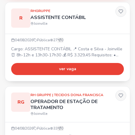
RHGRUPPE
ASSISTENTE CONTÁBIL
R
Joinville
04/08/2026
Pública
27
0
Cargo: ASSISTENTE CONTÁBIL 📍 Costa e Silva - Joinville
⏰ 8h-12h e 13h30-17h30 💰 R$ 3.329,45 Requisitos: •
Superior cursando/completo Ciências Contábeis ou
Técnico em Contabilidade completo. • Experiência na área
ver vaga
contábil. • Conhecimento em rotinas e lançamentos
contábeis. Atividades: • Suporte em conciliações,
atualização de indicadores, organização de documentos
contábeis
RH GRUPPE | TECIDOS DONA FRANCISCA
OPERADOR DE ESTAÇÃO DE
RG
TRATAMENTO
Joinville
04/08/2026
Pública
33
0