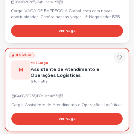
05/08/2026
Pública
19
0
Cargo: VAGA DE EMPREGO A Global está com novas
oportunidades! Confira nossas vagas: 📍 Negociador B2B
– Joinville/SC. 📍 Operador de Telemarketing B2B –
Araquari/SC. 📍 Estagiário de Marketing – Joinville/SC. 📍
ver vaga
Back Office – Joinville/SC. 📍 Estagiário B2C – Joinville/SC
(Ensino Médio). 📍 Operador de Telemarketing B2C –
Joinville/SC. Venha fazer parte de uma empresa que inve
DESTAQUE
MZTCargo
Assistente de Atendimento e
M
Operações Logísticas
Joinville
04/08/2026
Pública
55
2
Cargo: Assistente de Atendimento e Operações Logísticas
ver vaga