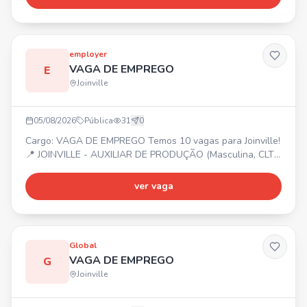
Benefícios: Vale alimentação R$ 20,33/dia trabalhado +
Vale transporte (6% desconto em folha).
employer
VAGA DE EMPREGO
E
Joinville
05/08/2026
Pública
31
0
Cargo: VAGA DE EMPREGO Temos 10 vagas para Joinville!
📍 JOINVILLE - AUXILIAR DE PRODUÇÃO (Masculina, CLT
Art. 390) - MANUTENÇÃO DE EMPILHADEIRA (Masculina,
CLT Art. 390) - OPERADOR DE USINAGEM (Masculina, CLT
ver vaga
Art. 390) Entre em contato ou compareça na Employer! 📍
Rua Mal. Deodoro - 184
Global
VAGA DE EMPREGO
G
Joinville