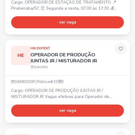
Cargo: OPERADOR DE ESTAÇÃO DE TRATAMENTO 📍
Pirabeiraba/SC ⏰ Segunda a sexta, 07:30 às 17:30 💰
Salário: A combinar Requisitos: Ensino médio incompleto;
Experiência comprovada. Benefícios: Refeitório próprio
ver vaga
(desconto R$ 3,60); Vale transporte ou ajuda de custo;
Cozinha equipada.
HR EXPERT
OPERADOR DE PRODUÇÃO
HE
JUNTAS JR / MISTURADOR JR
Joinville
04/08/2026
Pública
33
0
Cargo: OPERADOR DE PRODUÇÃO JUNTAS JR /
MISTURADOR JR Vagas efetivas para Operador de
Produção Juntas Jr e Misturador Jr. 📍 Região do
Aventureiro – Joinville. ✔ Não é necessário ter
ver vaga
experiência. ✔ Ensino fundamental completo. Início
imediato. Interessados, enviar currículo pelo WhatsApp.