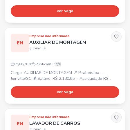
dias 06, 07 e 08 de Agosto. 📍 COMFORT HOTEL
JOINVILLE - R. Sen. Felipe Schmidt, 460 - Centro, Joinville.
ver vaga
Pessoas com disponibilidade de horário.
Empresa não informada
AUXILIAR DE MONTAGEM
EN
Joinville
05/08/2026
Pública
35
0
Cargo: AUXILIAR DE MONTAGEM 📍 Pirabeiraba –
Joinville/SC 💰 Salário: R$ 2.180,05 + Assiduidade R$
150,00 + Vale-farmácia R$ 150,00 ⏰ Horário: Segunda a
sexta-feira, das 07h30 às 17h18 🎁 Benefícios:
ver vaga
Alimentação na empresa, Vale-transporte, Plano de saúde
e odontológico (após 90 dias). ✅ Requisitos: Masculino,
Residir na região norte de Joinville/SC. Aceitamos primeiro
emprego
Empresa não informada
LAVADOR DE CARROS
EN
Joinville