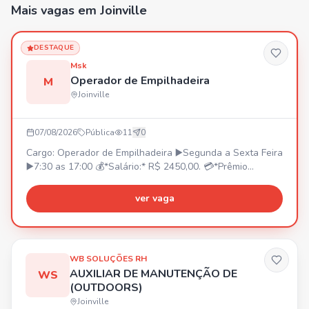
Mais vagas
em Joinville
DESTAQUE
Msk
Operador de Empilhadeira
M
Joinville
07/08/2026
Pública
11
0
Cargo: Operador de Empilhadeira ▶️Segunda a Sexta Feira
▶️7:30 as 17:00 💰*Salário:* R$ 2450,00. 💳*Prêmio
Assiduidade:* •R$ 350,00 *(A partir da contratação)*. 🚌
*V.T ou Vale Combustível* (Não temos fretado) 🍽️
ver vaga
*Refeição:* Fornecida pela Empresa *(Sem custo para o
funcionário)* 🛡️*Seguro de Vida:* Pago pela empresa *
(Sem custo para o funcionário)* Obrigatorio CNH B e
Curso de Operador de empilhadeira Caso tenha interesse,
WB SOLUÇÕES RH
enviar o PDF DA CARTEIRA DIGITAL DE TRABALHO para
AUXILIAR DE MANUTENÇÃO DE
WS
47 984895302
(OUTDOORS)
Joinville