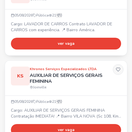
05/08/2026
Pública
21
0
Cargo: LAVADOR DE CARROS Contrato LAVADOR DE
CARROS com experiência. 📍 Bairro América.
ver vaga
Khronos Serviços Especializados LTDA
AUXILIAR DE SERVIÇOS GERAIS
KS
FEMININA
Joinville
05/08/2026
Pública
21
0
Cargo: AUXILIAR DE SERVIÇOS GERAIS FEMININA
Contratação IMEDIATA! 📍 Bairro VILA NOVA (Sc 108, Km
6, 5) ⏰ Segunda a Sexta das 08:00 às 12:00. 💰 Salário R$
956,10 + 7% Assiduidade + 20% Insalubridade. 🎁
ver vaga