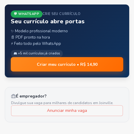
💬 WHATSAPP
CRIE SEU CURRÍCULO
Seu currículo abre portas
✨ Modelo profissional moderno
📄 PDF pronto na hora
⚡ Feito todo pelo WhatsApp
👥 +5 mil currículos já criados
Criar meu currículo • R$ 14,90
É empregador?
Divulgue sua vaga para milhares de candidatos em
Joinville
.
Anunciar minha vaga