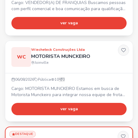
Cargo: VENDEDOR(A) DE FRANQUIAS Buscamos pessoas
com perfil comercial e boa comunicação para qualificação
de leads de franquias. ✨ Requisitos: experiência prévia
com vendas high ticket, familiaridade com CRM. 💰
ver vaga
Remuneração fixa de R$3.200,00 + variável agressiva e
sem teto de ganhos. 🎁 Benefícios: Total Pass, Seguro de
vida, Day Off no mês do aniversário, Descontos comerciai
Wiecheteck Construções Ltda
MOTORISTA MUNCKEIRO
WC
Joinville
06/08/2026
Pública
10
0
Cargo: MOTORISTA MUNCKEIRO Estamos em busca de
Motorista Munckeiro para integrar nossa equipe de frotas.
Requisitos: • Experiência comprovada em carteira •
Disponibilidade para viajar • Certificado ATUALIZADO de
ver vaga
operador Benefícios: • 💰 Vale alimentação R$ 620,60 •
Seguro de vida em grupo
DESTAQUE