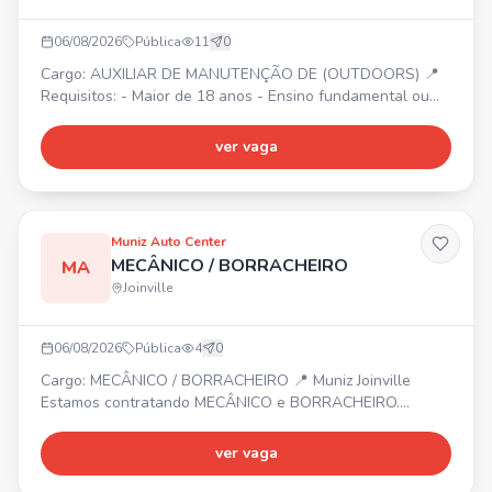
06/08/2026
Pública
11
0
Cargo: AUXILIAR DE MANUTENÇÃO DE (OUTDOORS) 📍
Requisitos: - Maior de 18 anos - Ensino fundamental ou
médio - Experiência com comunicação visual -
Conhecimento básico em instalação, montagem ou
ver vaga
serralheria - Disponibilidade para trabalhar em altura e
em diferentes locais - Responsabilidade e vontade de
aprender - Comprometido com Segurança, qualidade e
prazos - Disponibilidade
Muniz Auto Center
MECÂNICO / BORRACHEIRO
MA
Joinville
06/08/2026
Pública
4
0
Cargo: MECÂNICO / BORRACHEIRO 📍 Muniz Joinville
Estamos contratando MECÂNICO e BORRACHEIRO.
Interessados devem enviar currículo para o número
informado.
ver vaga