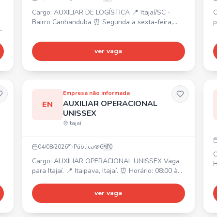
Cargo: AUXILIAR DE LOGÍSTICA 📍 Itajaí/SC -
C
Bairro Canhanduba ⏰ Segunda a sexta-feira,
p
-
das 08h00 às 17h30 💰 Salário: R$ 2.118,37 🎁
I
Benefícios: Vale-alimentação e mobilidade no
C
le
valor de R$ 55,00 por dia Requisitos: • Ensino
ver vaga
s
fundamental ou médio completo. • Desejável
m
experiência na área logística. • Meio de
S
locomoção desejável. • Vaga masculina.
0
Atividades: Apoio em operaçõe
B
Empresa não informada
AUXILIAR OPERACIONAL
EN
UNISSEX
Itajaí
04/08/2026
Pública
6
0
C
Cargo: AUXILIAR OPERACIONAL UNISSEX Vaga
H
para Itajaí. 📍 Itaipava, Itajaí. ⏰ Horário: 08:00 às
à
17:48. Fornece alimentação. Transporte
R
disponível para moradores de Itajaí.
ver vaga
R
é