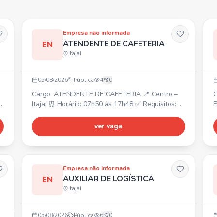
Empresa não informada
ATENDENTE DE CAFETERIA
EN
Itajaí
05/08/2026
Pública
4
0
Cargo: ATENDENTE DE CAFETERIA 📍 Centro –
C
a
Itajaí ⏰ Horário: 07h50 às 17h48 ✅ Requisitos: •
E
Experiência com atendimento ao público; •

Experiência com cafés/barista será um
(
ver vaga
diferencial.
C
b
A
E
Empresa não informada
O
AUXILIAR DE LOGÍSTICA
EN
C
Itajaí
05/08/2026
Pública
6
0