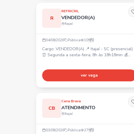
REFRICRIL
VENDEDOR(A)
R
Itajaí
04/08/2026
Pública
10
0
Cargo: VENDEDOR(A) 📍 Itajaí - SC (presencial)
⏰ Segunda a sexta-feira, 8h às 18h18min 💰
Salário compatível, comissão, bonificação 🎁 Va
alimentação, plano de saúde (50%), plano
odontológico, convênio farmácia, seguro de vida
ver vaga
Gympass, refeitório no local, descontos em
faculdades/universidades, assistência médica,
celular da empresa, convênios/descontos
comerciais, estacion
Cana Brava
ATENDIMENTO
CB
Itajaí
03/08/2026
Pública
27
0