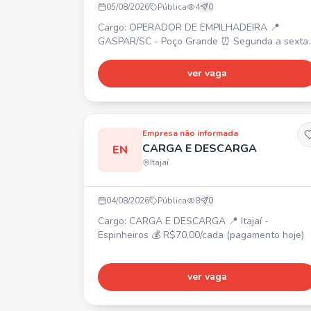
05/08/2026
Pública
4
0
Cargo: OPERADOR DE EMPILHADEIRA 📍
GASPAR/SC - Poço Grande ⏰ Segunda a sexta 
horário comercial 💰 Salário: R$ 3.172,72 🎁
Benefícios: VA R$ 220,00, Refeição no local, Va
ver vaga
transporte. Requisitos: Curso de Empilhadeira.
Funções: Operar empilhadeira, auxiliar na
produção.
Empresa não informada
CARGA E DESCARGA
EN
Itajaí
04/08/2026
Pública
8
0
Cargo: CARGA E DESCARGA 📍 Itajaí -
Espinheiros 💰 R$70,00/cada (pagamento hoje)
ver vaga