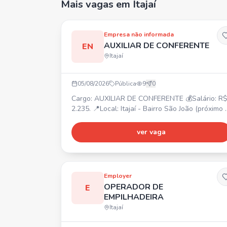
Mais vagas
em Itajaí
Empresa não informada
AUXILIAR DE CONFERENTE
EN
Itajaí
05/08/2026
Pública
9
0
Cargo: AUXILIAR DE CONFERENTE 💰Salário: R$
2.235. 📍Local: Itajaí - Bairro São João (próximo 
Celesc). ⏰Horário: Segunda a Sexta: 07:45 às
12:00 / 13:30 às 18:00. Sábado: 08:00 às 12:00.
ver vaga
🎁Benefícios: Voucher R$ 200,00 (após
experiência R$ 400,00). Requisitos: Experiência
na função, Ensino Médio completo. Atividades:
Conferência de mercadorias, separação e
Employer
organização de pro
OPERADOR DE
E
EMPILHADEIRA
Itajaí