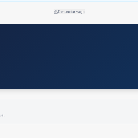
Denunciar vaga
ajaí
.