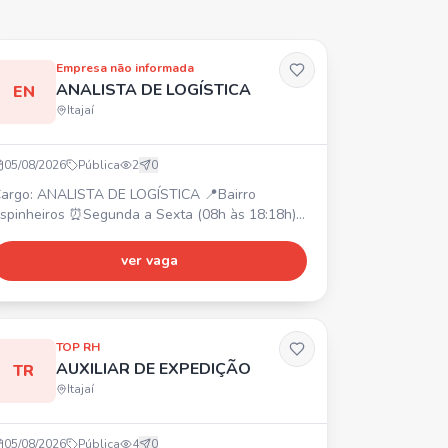
Empresa não informada
ANALISTA DE LOGÍSTICA
EN
Itajaí
05/08/2026
Pública
2
0
argo: ANALISTA DE LOGÍSTICA 📍Bairro
spinheiros ⏰Segunda a Sexta (08h às 18:18h)
R$ 3.183,27 + VR R$ 30/dia + Plano de Saúde
UNIMED) + Seguro de Vida + Convênio SESC +
ver vaga
afé da Manã Requisitos: Excel
ásico/intermediário, boa comunicação.
tividades: Programação/Montagem de Cargas,
missão de Retorno Simbólico, Suporte
TOP RH
peracional, Batimentos de Estoque Sistêmico,
AUXILIAR DE EXPEDIÇÃO
TR
ontrole
Itajaí
05/08/2026
Pública
4
0