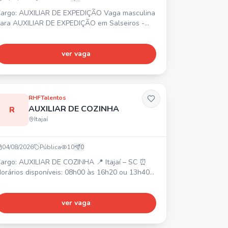
argo: AUXILIAR DE EXPEDIÇÃO Vaga masculina
ara AUXILIAR DE EXPEDIÇÃO em Salseiros -
tajaí/SC. 📍 Bairro Salseiros. 🛠️ Atividades:
onferência de notas fiscais e documentos,
eparação de mercadorias. 📋 Requisitos: Ensino
ver vaga
édio incompleto, disponibilidade para atuar no
alseiros. ⏰ Horário: Segunda a Sexta, das
7:30 às 17:35. 💰 Salário: R$ 2.365,10. 🎁
enefícios: Refeiçã
RHFTalentos
AUXILIAR DE COZINHA
R
Itajaí
04/08/2026
Pública
10
0
argo: AUXILIAR DE COZINHA 📍 Itajaí – SC ⏰
orários disponíveis: 08h00 às 16h20 ou 13h40
s 22h00. 💰 A partir de R$ 2.400,00 (CLT). ✅
equisitos: Agilidade, Organização,
esponsabilidade. Experiência prévia em cozinha
ver vaga
 um diferencial.