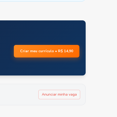
Criar meu currículo • R$ 14,90
Anunciar minha vaga