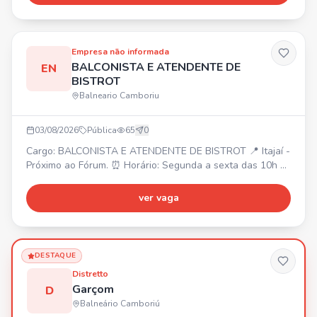
colaborativo, oportunidade de crescimento, respeito e
valorização profissional. Faça parte de uma equipe que
inspira!
Empresa não informada
BALCONISTA E ATENDENTE DE
EN
BISTROT
Balneario Camboriu
03/08/2026
Pública
65
0
Cargo: BALCONISTA E ATENDENTE DE BISTROT 📍 Itajaí -
Próximo ao Fórum. ⏰ Horário: Segunda a sexta das 10h às
19h (1h30 de almoço). Sábado com horário reduzido. 💰
Salário: R$ 2.550,00 (após 3 meses R$ 2.756,00).
ver vaga
Requisitos: - Ensino médio completo. - Facilidade para
trabalhar em equipe. - Agilidade e responsabilidade. -
Experiência com atendimento será um diferencial.
DESTAQUE
Distretto
Garçom
D
Balneário Camboriú