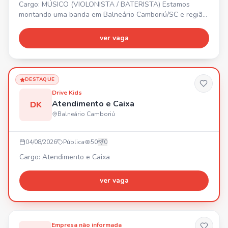
Cargo: MÚSICO (VIOLONISTA / BATERISTA) Estamos
montando uma banda em Balneário Camboriú/SC e região!
🎸🥁 PROCURAMOS: - Violonista - Baterista Buscamos
pessoas comprometidas, que amem música, tenham
ver vaga
disponibilidade para ensaios e vontade de crescer. 🎶
Bora fazer música, gravar e colocar essa banda na
estrada! 🔥
DESTAQUE
Drive Kids
Atendimento e Caixa
DK
Balneário Camboriú
04/08/2026
Pública
50
0
Cargo: Atendimento e Caixa
ver vaga
Empresa não informada