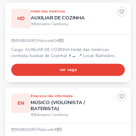
trabalhar em equipe e ser proativo.
Hotel das Américas
AUXILIAR DE COZINHA
HD
Balneario Camboriu
05/08/2026
Pública
24
0
Cargo: AUXILIAR DE COZINHA Hotel das Américas
contrata Auxiliar de Cozinha! 👨‍🍳 📍 Local: Balneário
Camboriú/SC Atividades: Auxiliar no preparo e montagem
dos alimentos, higienizar, cortar e organizar ingredientes,
ver vaga
apoiar a equipe de cozinha, manter a cozinha limpa e
organizada, auxiliar na organização e reposição de
alimentos, seguir normas de higiene, trabalhar em equipe
Empresa não informada
MÚSICO (VIOLONISTA /
EN
BATERISTA)
Balneario Camboriu
05/08/2026
Pública
4
0