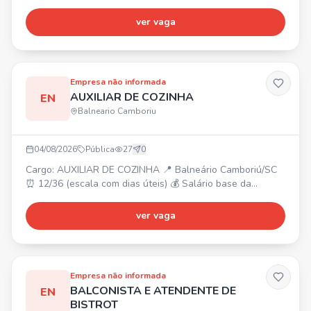
SUPERLEGAL BRINQUEDOS! 🧸✨ 📍 Balneário Shopping –
Balneário Camboriú/SC. Requisitos: gostar de atender
ver vaga
pessoas, ter energia e responsabilidade. 💰 Oferecemos:
✔️ Salário compatível ✔️ Bonificações de vendas ✔️ Vale-
Transporte ✔️ Day Off de aniversário 🎁 ✔️ Cartão Flexível
de Benefí
Empresa não informada
AUXILIAR DE COZINHA
EN
Balneario Camboriu
04/08/2026
Pública
27
0
Cargo: AUXILIAR DE COZINHA 📍 Balneário Camboriú/SC
⏰ 12/36 (escala com dias úteis) 💰 Salário base da
categoria + bonificações. 🎁 Reconhecimento e incentivos.
Venha fazer parte do nosso time!
ver vaga
Empresa não informada
BALCONISTA E ATENDENTE DE
EN
BISTROT