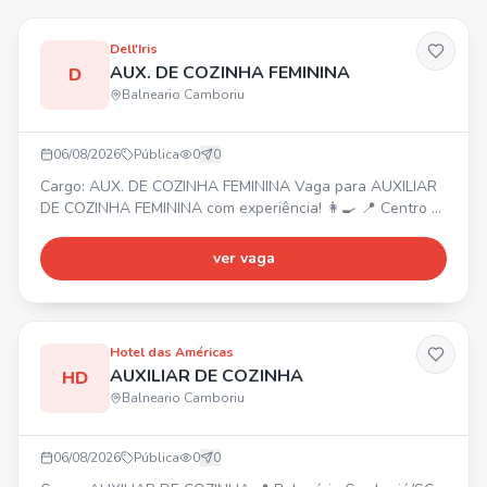
Dell'Iris
AUX. DE COZINHA FEMININA
D
Balneario Camboriu
06/08/2026
Pública
0
0
Cargo: AUX. DE COZINHA FEMININA Vaga para AUXILIAR
DE COZINHA FEMININA com experiência! 👩‍🍳 📍 Centro -
Balneário Camboriú ⏰ Horário: 08:00 às 16:00 (com
almoço) de segunda a sábado. Funções: Auxiliar na
ver vaga
produção e montagem das marmitas, organização e
limpeza da cozinha. Requisito: Experiência nas rotinas da
cozinha. 🎁 Benefícios: Alimentação na empresa, ambiente
acolhe
Hotel das Américas
AUXILIAR DE COZINHA
HD
Balneario Camboriu
06/08/2026
Pública
0
0