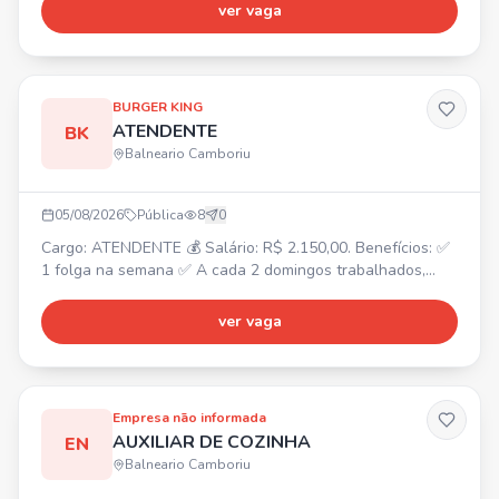
(Vale Alimentação) + Hora Extra. Atividades: •
ver vaga
Atendimento ao cliente e cozinha • Preparação de
alimentos • Estoque • Produção de receitas
BURGER KING
ATENDENTE
BK
Balneario Camboriu
05/08/2026
Pública
8
0
Cargo: ATENDENTE 💰 Salário: R$ 2.150,00. Benefícios: ✅
1 folga na semana ✅ A cada 2 domingos trabalhados,
folga 1 ✅ Convênio odontológico ✅ Convênio com a
Farmácia São João ✅ Gympass ✅ Convênio com SESC ✅
ver vaga
Refeição no local ✅ VT caso deseje ✅ Hora extra paga
em folha ✅ Plano de carreira
Empresa não informada
AUXILIAR DE COZINHA
EN
Balneario Camboriu