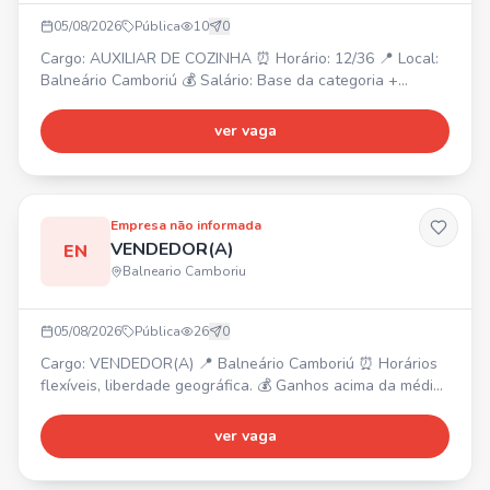
05/08/2026
Pública
10
0
Cargo: AUXILIAR DE COZINHA ⏰ Horário: 12/36 📍 Local:
Balneário Camboriú 💰 Salário: Base da categoria +
bonificação. Interessados, enviem seu currículo para o
WhatsApp.
ver vaga
Empresa não informada
VENDEDOR(A)
EN
Balneario Camboriu
05/08/2026
Pública
26
0
Cargo: VENDEDOR(A) 📍 Balneário Camboriú ⏰ Horários
flexíveis, liberdade geográfica. 💰 Ganhos acima da média
(sem limite de teto), premiações mensais, trimestrais e
anuais. ✨ Oferecemos plano de carreira. ✅ Requisitos:
ver vaga
Não exige experiência, ser comprometido, ter vontade de
transformar sua vida, comunicação, capacidade de