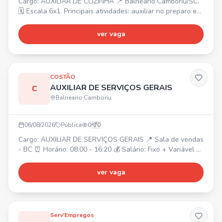
Cargo: AUXILIAR DE COZINHA 📍 Balneário Camboriú/SC.
🗓️ Escala 6x1. Principais atividades: auxiliar no preparo e
montagem dos alimentos, higienizar e organizar
ingredientes, apoiar a equipe de cozinha, manter a limpeza
ver vaga
e organização. ✅ Requisitos: experiência será um
diferencial, organização, responsabilidade, boa
comunicação, disponibilidade de horários. 💰 Oferecemos:
salár
COSTÃO
AUXILIAR DE SERVIÇOS GERAIS
C
Balneario Camboriu
06/08/2026
Pública
0
0
Cargo: AUXILIAR DE SERVIÇOS GERAIS 📍 Sala de vendas
- BC ⏰ Horário: 08:00 - 16:20 💰 Salário: Fixo + Variável 🎁
Benefícios: Alimentação no local, Cesta básica, Plano de
Saúde e Odontológico.
ver vaga
Serv'Empregos