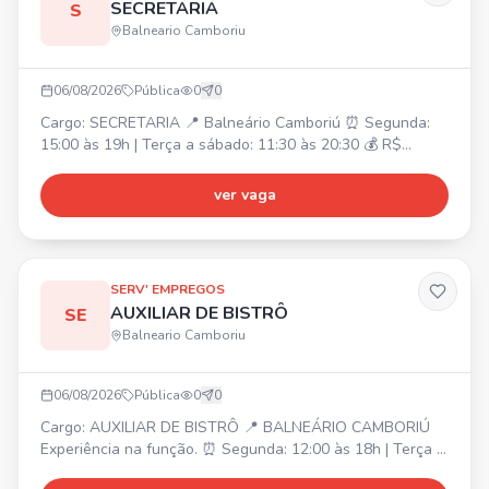
SECRETARIA
S
Balneario Camboriu
06/08/2026
Pública
0
0
Cargo: SECRETARIA 📍 Balneário Camboriú ⏰ Segunda:
15:00 às 19h | Terça a sábado: 11:30 às 20:30 💰 R$
2.362,00 + quebra de caixa R$ 826,70 (seg a sab)
Atividades: Atendimento ao público presencial e online,
ver vaga
caixa, auxílio para um bom andamento do salão, cuidado
com o cliente e ambiente. Requisito: Ter experiência na
função.
SERV' EMPREGOS
AUXILIAR DE BISTRÔ
SE
Balneario Camboriu
06/08/2026
Pública
0
0
Cargo: AUXILIAR DE BISTRÔ 📍 BALNEÁRIO CAMBORIÚ
Experiência na função. ⏰ Segunda: 12:00 às 18h | Terça a
Sábado: 11:30 às 20:30 💰 Salário: R$2.218,00 + R$282,00