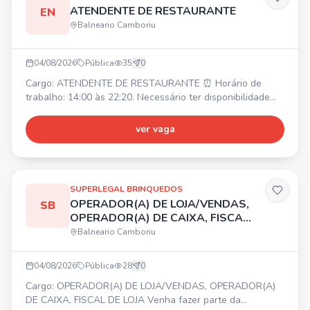
ATENDENTE DE RESTAURANTE
EN
Balneario Camboriu
04/08/2026
Pública
35
0
Cargo: ATENDENTE DE RESTAURANTE ⏰ Horário de
trabalho: 14:00 às 22:20. Necessário ter disponibilidade
para horas extras. 💰 Salário inicial: R$ 2.250,00. 🎁
Benefícios: Alimentação na empresa, Vale transporte. ✅
ver vaga
Requisitos: Ser uma pessoa comunicativa, ter
responsabilidade com horários e metas.
SUPERLEGAL BRINQUEDOS
OPERADOR(A) DE LOJA/VENDAS,
SB
OPERADOR(A) DE CAIXA, FISCAL
DE LOJA
Balneario Camboriu
04/08/2026
Pública
28
0
Cargo: OPERADOR(A) DE LOJA/VENDAS, OPERADOR(A)
DE CAIXA, FISCAL DE LOJA Venha fazer parte da