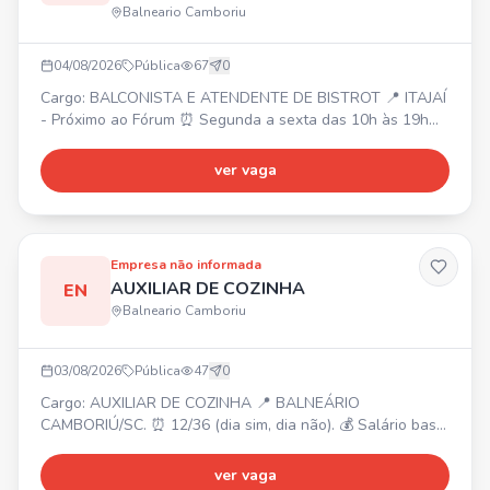
Balneario Camboriu
04/08/2026
Pública
67
0
Cargo: BALCONISTA E ATENDENTE DE BISTROT 📍 ITAJAÍ
- Próximo ao Fórum ⏰ Segunda a sexta das 10h às 19h
(1h30 de almoço) e sábado com horário reduzido. 💰
Salário inicial: R$ 2.550,00 (após 3 meses: R$ 2.756,00).
ver vaga
Requisitos: ✔ Ensino médio completo ✔ Facilidade para
trabalhar em equipe ✔ Agilidade e responsabilidade ✔
Experiência com atendimento será um diferencial.
Buscamos
Empresa não informada
AUXILIAR DE COZINHA
EN
Balneario Camboriu
03/08/2026
Pública
47
0
Cargo: AUXILIAR DE COZINHA 📍 BALNEÁRIO
CAMBORIÚ/SC. ⏰ 12/36 (dia sim, dia não). 💰 Salário base
da categoria + bonificações. 🎁 Reconhecimento e
incentivos para quem faz a diferença! Ambiente
ver vaga