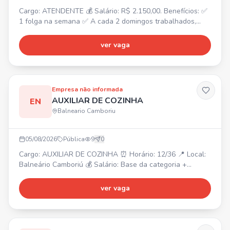
Cargo: ATENDENTE 💰 Salário: R$ 2.150,00. Benefícios: ✅
1 folga na semana ✅ A cada 2 domingos trabalhados,
folga 1 ✅ Convênio odontológico ✅ Convênio com a
Farmácia São João ✅ Gympass ✅ Convênio com SESC ✅
ver vaga
Refeição no local ✅ VT caso deseje ✅ Hora extra paga
em folha ✅ Plano de carreira
Empresa não informada
AUXILIAR DE COZINHA
EN
Balneario Camboriu
05/08/2026
Pública
9
0
Cargo: AUXILIAR DE COZINHA ⏰ Horário: 12/36 📍 Local:
Balneário Camboriú 💰 Salário: Base da categoria +
bonificação. Interessados, enviem seu currículo para o
WhatsApp.
ver vaga