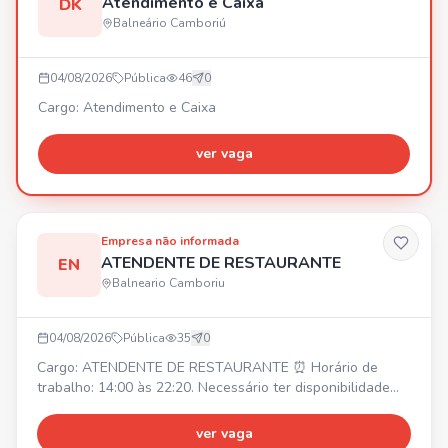
Atendimento e Caixa
DK
Balneário Camboriú
04/08/2026
Pública
46
0
Cargo: Atendimento e Caixa
ver vaga
Empresa não informada
ATENDENTE DE RESTAURANTE
EN
Balneario Camboriu
04/08/2026
Pública
35
0
Cargo: ATENDENTE DE RESTAURANTE ⏰ Horário de
trabalho: 14:00 às 22:20. Necessário ter disponibilidade
para horas extras. 💰 Salário inicial: R$ 2.250,00. 🎁
Benefícios: Alimentação na empresa, Vale transporte. ✅
ver vaga
Requisitos: Ser uma pessoa comunicativa, ter