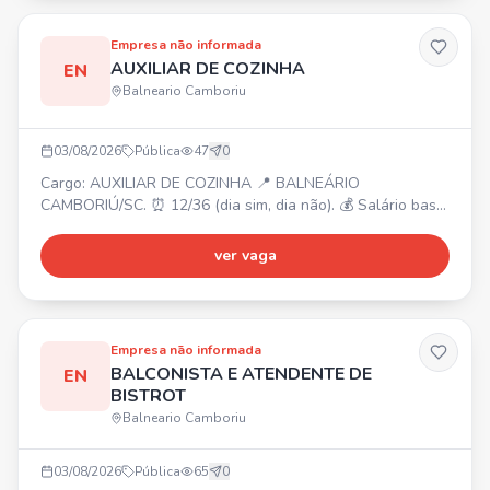
Experiência com atendimento será um diferencial.
Buscamos
Empresa não informada
AUXILIAR DE COZINHA
EN
Balneario Camboriu
03/08/2026
Pública
47
0
Cargo: AUXILIAR DE COZINHA 📍 BALNEÁRIO
CAMBORIÚ/SC. ⏰ 12/36 (dia sim, dia não). 💰 Salário base
da categoria + bonificações. 🎁 Reconhecimento e
incentivos para quem faz a diferença! Ambiente
ver vaga
colaborativo, oportunidade de crescimento, respeito e
valorização profissional. Faça parte de uma equipe que
inspira!
Empresa não informada
BALCONISTA E ATENDENTE DE
EN
BISTROT
Balneario Camboriu
03/08/2026
Pública
65
0