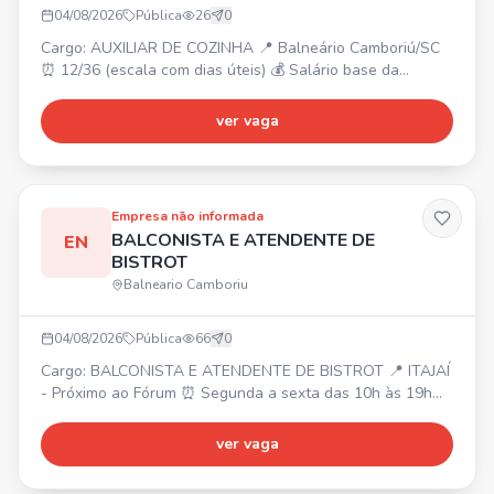
04/08/2026
Pública
26
0
Cargo: AUXILIAR DE COZINHA 📍 Balneário Camboriú/SC
⏰ 12/36 (escala com dias úteis) 💰 Salário base da
categoria + bonificações. 🎁 Reconhecimento e incentivos.
Venha fazer parte do nosso time!
ver vaga
Empresa não informada
BALCONISTA E ATENDENTE DE
EN
BISTROT
Balneario Camboriu
04/08/2026
Pública
66
0
Cargo: BALCONISTA E ATENDENTE DE BISTROT 📍 ITAJAÍ
- Próximo ao Fórum ⏰ Segunda a sexta das 10h às 19h
(1h30 de almoço) e sábado com horário reduzido. 💰
Salário inicial: R$ 2.550,00 (após 3 meses: R$ 2.756,00).
ver vaga
Requisitos: ✔ Ensino médio completo ✔ Facilidade para
trabalhar em equipe ✔ Agilidade e responsabilidade ✔