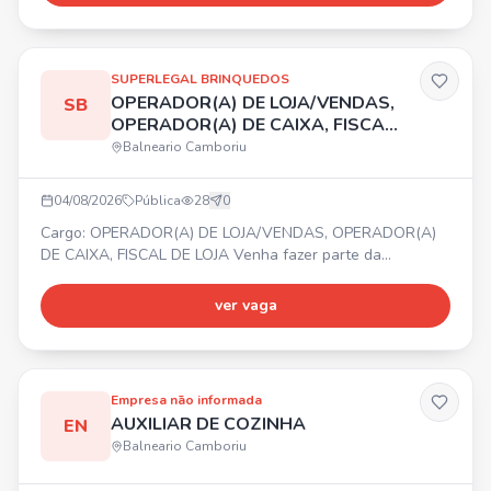
responsabilidade com horários e metas.
SUPERLEGAL BRINQUEDOS
OPERADOR(A) DE LOJA/VENDAS,
SB
OPERADOR(A) DE CAIXA, FISCAL
DE LOJA
Balneario Camboriu
04/08/2026
Pública
28
0
Cargo: OPERADOR(A) DE LOJA/VENDAS, OPERADOR(A)
DE CAIXA, FISCAL DE LOJA Venha fazer parte da
SUPERLEGAL BRINQUEDOS! 🧸✨ 📍 Balneário Shopping –
Balneário Camboriú/SC. Requisitos: gostar de atender
ver vaga
pessoas, ter energia e responsabilidade. 💰 Oferecemos:
✔️ Salário compatível ✔️ Bonificações de vendas ✔️ Vale-
Transporte ✔️ Day Off de aniversário 🎁 ✔️ Cartão Flexível
de Benefí
Empresa não informada
AUXILIAR DE COZINHA
EN
Balneario Camboriu