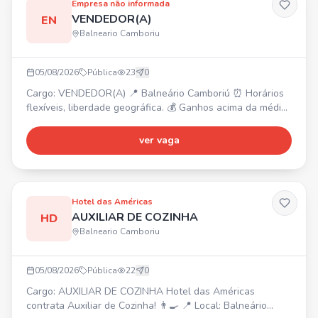
Empresa não informada
VENDEDOR(A)
EN
Balneario Camboriu
05/08/2026
Pública
23
0
Cargo: VENDEDOR(A) 📍 Balneário Camboriú ⏰ Horários
flexíveis, liberdade geográfica. 💰 Ganhos acima da média
(sem limite de teto), premiações mensais, trimestrais e
anuais. ✨ Oferecemos plano de carreira. ✅ Requisitos:
ver vaga
Não exige experiência, ser comprometido, ter vontade de
transformar sua vida, comunicação, capacidade de
trabalhar em equipe e ser proativo.
Hotel das Américas
AUXILIAR DE COZINHA
HD
Balneario Camboriu
05/08/2026
Pública
22
0
Cargo: AUXILIAR DE COZINHA Hotel das Américas
contrata Auxiliar de Cozinha! 👨‍🍳 📍 Local: Balneário