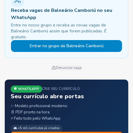
Receba vagas de Balneário Camboriú no seu
WhatsApp
Entre no nosso grupo e receba as novas vagas de
Balneário Camboriú assim que forem publicadas. É
gratuito.
Entrar no grupo de Balneário Camboriú
Denunciar vaga
💬 WHATSAPP
CRIE SEU CURRÍCULO
Seu currículo abre portas
✨ Modelo profissional moderno
📄 PDF pronto na hora
⚡ Feito todo pelo WhatsApp
👥 +5 mil currículos já criados