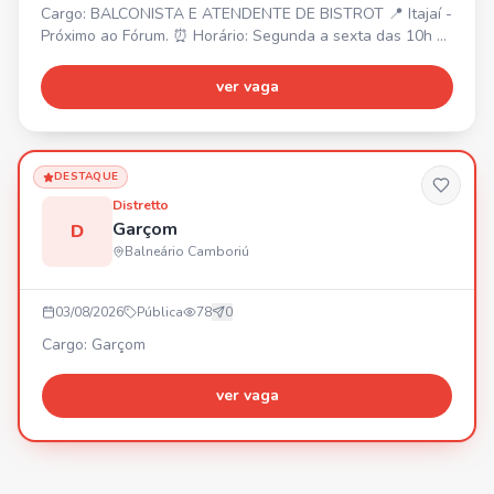
Cargo: BALCONISTA E ATENDENTE DE BISTROT 📍 Itajaí -
Próximo ao Fórum. ⏰ Horário: Segunda a sexta das 10h às
19h (1h30 de almoço). Sábado com horário reduzido. 💰
Salário: R$ 2.550,00 (após 3 meses R$ 2.756,00).
ver vaga
Requisitos: - Ensino médio completo. - Facilidade para
trabalhar em equipe. - Agilidade e responsabilidade. -
Experiência com atendimento será um diferencial.
DESTAQUE
Distretto
Garçom
D
Balneário Camboriú
03/08/2026
Pública
78
0
Cargo: Garçom
ver vaga