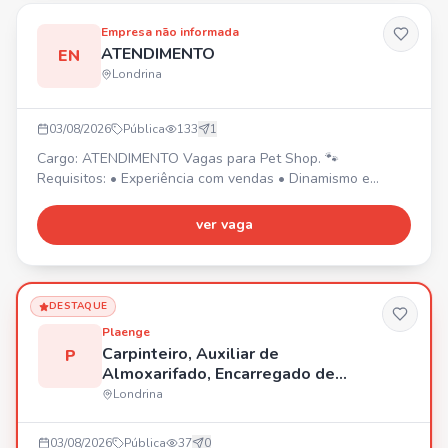
Empresa não informada
ATENDIMENTO
EN
Londrina
03/08/2026
Pública
133
1
Cargo: ATENDIMENTO Vagas para Pet Shop. 🐾
Requisitos: • Experiência com vendas • Dinamismo e
determinação • Habilidades com organização •
Proatividade • AMAR ANIMAIS
ver vaga
DESTAQUE
Plaenge
Carpinteiro, Auxiliar de
P
Almoxarifado, Encarregado de
Obras, Servente
Londrina
03/08/2026
Pública
37
0