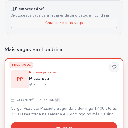
É empregador?
Divulgue sua vaga para milhares de candidatos em
Londrina
.
Anunciar minha vaga
Mais vagas
em Londrina
DESTAQUE
Pizzano pizzaria
Pizzaiolo
PP
Londrina
04/08/2026
Pública
47
0
Cargo: Pizzaiolo Pizzaiolo Segunda a domingo 17:00 até às
23:00 Uma folga na semana e 1 domingo no mês Salário
inícial R$2800,00 podendo ajustar rápido dependendo do
desenvolvimento.
ver vaga