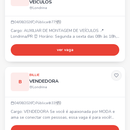
VEÍCULOS
Londrina
04/08/2026
Pública
77
0
Cargo: AUXILIAR DE MONTAGEM DE VEÍCULOS 📍
Londrina/PR ⏰ Horário: Segunda a sexta das 08h às 18h,
Sábados das 08h às 12h. 💰 Salário: R$ 3.500,00
Requisitos: • Experiência com montagem/desmontagem de
ver vaga
veículos; • Conhecimento em funilaria será um diferencial;
• Organização, atenção aos detalhes e comprometimento.
Benefícios: 🎁 Vale Transporte, Refeição no local, Plano
de Saú
BILLIE
VENDEDORA
B
Londrina
04/08/2026
Pública
33
0
Cargo: VENDEDORA Se você é apaixonada por MODA e
ama se conectar com pessoas, essa vaga é para você!
Buscamos alguém que: ✨ Ame moda e esteja por dentro
das tendências. ⚡ Seja proativa, tenha atitude, iniciativa e