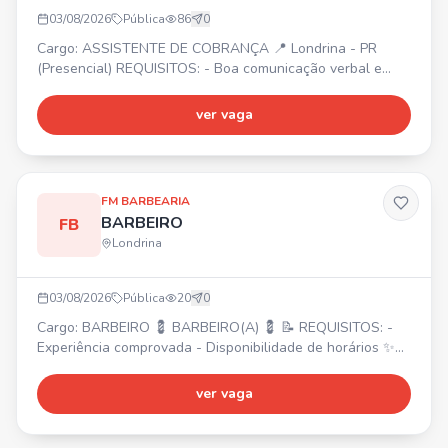
03/08/2026
Pública
86
0
Cargo: ASSISTENTE DE COBRANÇA 📍 Londrina - PR
(Presencial) REQUISITOS: - Boa comunicação verbal e
escrita - Conhecimentos em Excel (básico/intermediário) -
Ensino médio completo - Experiência prévia com cobrança
ver vaga
ou áreas financeiras (desejável) BENEFÍCIOS: - Plano de
saúde e odontológico - Wellhub (Gympass) -
Adiantamento de salário - Convênio com farmácia -
Refeição na emp
FM BARBEARIA
BARBEIRO
FB
Londrina
03/08/2026
Pública
20
0
Cargo: BARBEIRO 💈 BARBEIRO(A) 💈 📝 REQUISITOS: -
Experiência comprovada - Disponibilidade de horários ✨
Excelente oportunidade para formação de clientela e
ótimos ganhos no Shopping Boulevard. 💰 Envie seu
ver vaga
contato!