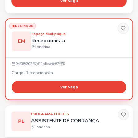
ver vaga
goste de fazer acontecer. 👜 Tenha experiência com
vendas e foco em resultados. 💬 Se comunique bem, seja
simpática e saiba encantar clientes. 📍 Centro de Londrin
DESTAQUE
Espaço Multiplique
Recepcionista
EM
Londrina
04/08/2026
Pública
67
0
Cargo: Recepcionista
ver vaga
PROGRAMA LEILOES
ASSISTENTE DE COBRANÇA
PL
Londrina