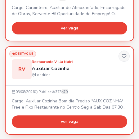
Cargo: Carpinteiro, Auxiliar de Almoxarifado, Encarregado
de Obras, Servente 📢 Oportunidade de Emprego! O
Grupo Plaenge está com vagas abertas em Londrina/PR
para diferentes áreas da construção civil: -Carpinteiro -
ver vaga
Auxiliar de Almoxarifado - Servente de Obras - Servente
de Limpeza - Encarregado de Obras Tem interesse ou
conhece alguém que se encaixa nessas oportunidades?
Entre em contato!! 🚀 Venha fazer parte da maior
DESTAQUE
construtora do Sul do país!
Restaurante Villa Nutri
Auxiliar Cozinha
RV
Londrina
03/08/2026
Pública
373
0
Cargo: Auxiliar Cozinha Bom dia Preciso *AUX COZINHA*
Free e Fixo Restaurante no Centro Seg a Sab Das 07:30
as 15;30 SEXO: FEMININO COM EXPERIÊNCIA Mandar
currículo
ver vaga