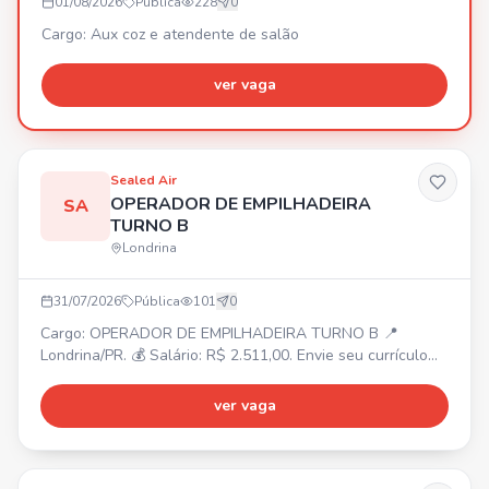
01/08/2026
Pública
228
0
empresa e crescer junto com a nossa equipe. Se você
busca apenas um trabalho temporário, esta vaga pode
Cargo: Aux coz e atendente de salão
não ser o que procura. Mandar currículo 43991818441
ver vaga
Sealed Air
OPERADOR DE EMPILHADEIRA
SA
TURNO B
Londrina
31/07/2026
Pública
101
0
Cargo: OPERADOR DE EMPILHADEIRA TURNO B 📍
Londrina/PR. 💰 Salário: R$ 2.511,00. Envie seu currículo
no site ou no whatsapp.
ver vaga