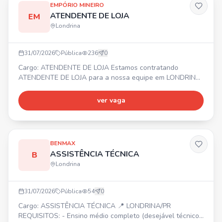
EMPÓRIO MINEIRO
ATENDENTE DE LOJA
EM
Londrina
31/07/2026
Pública
236
0
Cargo: ATENDENTE DE LOJA Estamos contratando
ATENDENTE DE LOJA para a nossa equipe em LONDRINA!
📍 Buscamos alguém com postura profissional,
cordialidade, responsabilidade, comprometimento,
ver vaga
organização, atenção aos detalhes e boa comunicação.
Experiência anterior em atendimento ou operação de
caixa será um diferencial. ATIVIDADES: atendimento ao
cliente, operação de caixa, o
BENMAX
ASSISTÊNCIA TÉCNICA
B
Londrina
31/07/2026
Pública
54
0
Cargo: ASSISTÊNCIA TÉCNICA 📍 LONDRINA/PR
REQUISITOS: - Ensino médio completo (desejável técnico