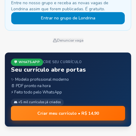
Entre no nosso grupo e receba as novas vagas de
Londrina assim que forem publicadas. É gratuito.
Entrar no grupo de Londrina
Denunciar vaga
💬 WHATSAPP
CRIE SEU CURRÍCULO
Seu currículo abre portas
✨ Modelo profissional moderno
📄 PDF pronto na hora
⚡ Feito todo pelo WhatsApp
👥 +5 mil currículos já criados
Criar meu currículo • R$ 14,90