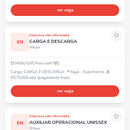
Bairro Salseiros. 🛠️ Atividades: Conferência de notas
fiscais e documentos, separação de mercadorias. 📋
ver vaga
Requisitos: Ensino médio incompleto, disponibilidade para
atuar no Salseiros. ⏰ Horário: Segunda a Sexta, das
07:30 às 17:35. 💰 Salário: R$ 2.365,10. 🎁 Benefícios:
Refeiçã
Empresa não informada
CARGA E DESCARGA
EN
Itajaí
04/08/2026
Pública
7
0
Cargo: CARGA E DESCARGA 📍 Itajaí - Espinheiros 💰
R$70,00/cada (pagamento hoje)
ver vaga
Empresa não informada
AUXILIAR OPERACIONAL UNISSEX
EN
Itajaí