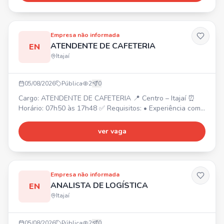
função, Ensino Médio completo. Atividades: Conferência
de mercadorias, separação e organização de pro
Empresa não informada
ATENDENTE DE CAFETERIA
EN
Itajaí
05/08/2026
Pública
2
0
Cargo: ATENDENTE DE CAFETERIA 📍 Centro – Itajaí ⏰
Horário: 07h50 às 17h48 ✅ Requisitos: • Experiência com
atendimento ao público; • Experiência com cafés/barista
será um diferencial.
ver vaga
Empresa não informada
ANALISTA DE LOGÍSTICA
EN
Itajaí
05/08/2026
Pública
2
0