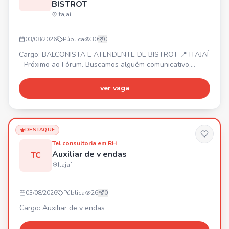
BISTROT
Itajaí
03/08/2026
Pública
30
0
Cargo: BALCONISTA E ATENDENTE DE BISTROT 📍 ITAJAÍ
- Próximo ao Fórum. Buscamos alguém comunicativo,
organizado, proativo e que goste de atender pessoas.
REQUISITOS: - Ensino médio completo - Facilidade para
ver vaga
trabalhar em equipe - Agilidade e responsabilidade -
Experiência com atendimento será um diferencial ⏰
Segunda a sexta das 10h às 19h (1h30 de almoço).
Sábado com horário
DESTAQUE
Tel consultoria em RH
Auxiliar de v endas
TC
Itajaí
03/08/2026
Pública
26
0
Cargo: Auxiliar de v endas