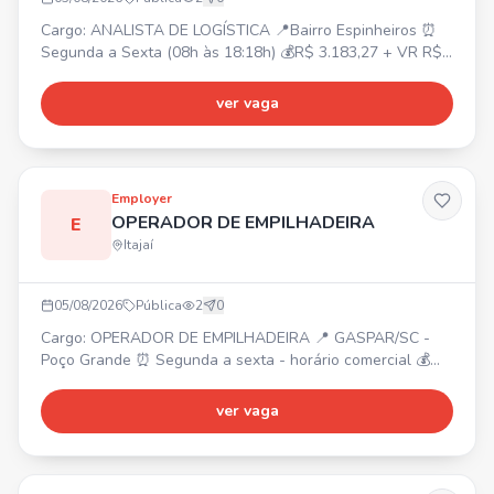
Cargo: ANALISTA DE LOGÍSTICA 📍Bairro Espinheiros ⏰
Segunda a Sexta (08h às 18:18h) 💰R$ 3.183,27 + VR R$
30/dia + Plano de Saúde (UNIMED) + Seguro de Vida +
Convênio SESC + Café da Manã Requisitos: Excel
ver vaga
básico/intermediário, boa comunicação. Atividades:
Programação/Montagem de Cargas, Emissão de Retorno
Simbólico, Suporte Operacional, Batimentos de Estoque
Sistêmico, Controle
Employer
OPERADOR DE EMPILHADEIRA
E
Itajaí
05/08/2026
Pública
2
0
Cargo: OPERADOR DE EMPILHADEIRA 📍 GASPAR/SC -
Poço Grande ⏰ Segunda a sexta - horário comercial 💰
Salário: R$ 3.172,72 🎁 Benefícios: VA R$ 220,00, Refeição
no local, Vale transporte. Requisitos: Curso de
ver vaga
Empilhadeira. Funções: Operar empilhadeira, auxiliar na
produção.