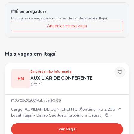
É empregador?
Divulgue sua vaga para milhares de candidatos em
Itajaí
.
Anunciar minha vaga
Mais vagas
em Itajaí
Empresa não informada
AUXILIAR DE CONFERENTE
EN
Itajaí
05/08/2026
Pública
9
0
Cargo: AUXILIAR DE CONFERENTE 💰Salário: R$ 2.235. 📍
Local: Itajaí - Bairro São João (próximo a Celesc). ⏰
Horário: Segunda a Sexta: 07:45 às 12:00 / 13:30 às 18:00.
Sábado: 08:00 às 12:00. 🎁Benefícios: Voucher R$ 200,00
ver vaga
(após experiência R$ 400,00). Requisitos: Experiência na