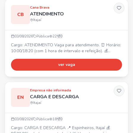
das salas de reunião; • Atendimento e conversão de
Cana Brava
leads em clientes; • Suporte e relacionamento com os
ATENDIMENTO
CB
membros do espaço. 📍 Local: Itajaí – SC 💰 Salário: R$
Itajaí
2.200,00 📈 Benefício: comissão por venda Venha crescer
e fazer parte do nosso time! 💙 #VagaDeEmprego
#VagasItajaí #EmpregoItajaí
03/08/2026
Pública
22
0
Cargo: ATENDIMENTO Vaga para atendimento. ⏰ Horário:
10:00/18:20 (com 1 hora de intervalo e refeição). 💰
Salário: R$ 2250,00 (primeiros 3 meses), após experiência
R$ 2400,00. 📍 Local: Avenida Ministro Viktor Konder,
ver vaga
1180, Centro, Itajaí.
Empresa não informada
CARGA E DESCARGA
EN
Itajaí
03/08/2026
Pública
18
0
Cargo: CARGA E DESCARGA 📍 Espinheiros, Itajaí 💰