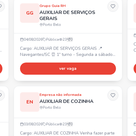
,
higiene do ambiente; • Boa convivência e
Grupo Guia RH
disposição para trabalho e
AUXILIAR DE SERVIÇOS
GG
GERAIS
Porto Belo
04/08/2026
Pública
23
0
C
Cargo: AUXILIAR DE SERVIÇOS GERAIS 📍
C
Navegantes/SC ⏰ 1º turno - Segunda a sábado,
8
das 05h30 às 13h45. 💰 R$ 2.049,30 + VR
R
R$33/dia + VT + Cesta Básica R$220 + Prêmio
É-
ver vaga
C
de Assiduidade + Alimentação na empresa. 📝
c
Requisitos: Ensino Fundamental completo,
R
experiência em limpeza e residir em Navegantes.
S
Realizar limpeza e conservação de áreas
i
Empresa não informada
internas e externas, coleta e descarte
d
AUXILIAR DE COZINHA
EN
Porto Belo
03/08/2026
Pública
23
0
Cargo: AUXILIAR DE COZINHA Venha fazer parte
C