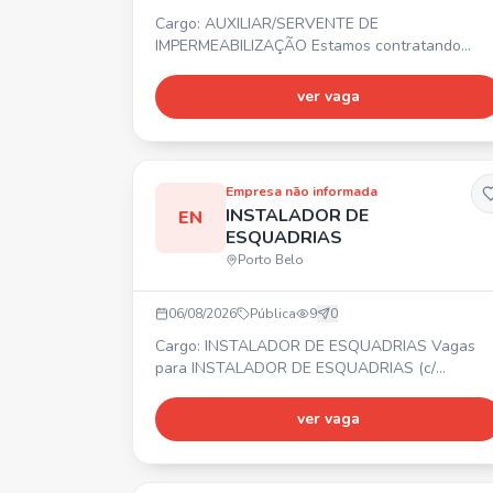
Cargo: AUXILIAR/SERVENTE DE
IMPERMEABILIZAÇÃO Estamos contratando
auxiliar/servente de impermeabilização. ⏰
Horário comercial. 💰 Salário compatível com a
ver vaga
função. 🎁 Benefícios.
Empresa não informada
INSTALADOR DE
EN
ESQUADRIAS
Porto Belo
06/08/2026
Pública
9
0
Cargo: INSTALADOR DE ESQUADRIAS Vagas
para INSTALADOR DE ESQUADRIAS (c/
experiência), MONTADOR DE ESQUADRIAS DE
ALUMÍNIO (c/ experiência), AUXILIAR DE
ver vaga
INSTALADOR e SOLDADOR. 📍 PORTO BELO ⏰
Segunda a sexta-feira 💰 Salário, Vale
Alimentação (após período de experiência: plan