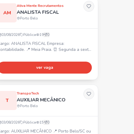
Ativa Mente Recrutamentos
ANALISTA FISCAL
AM
Porto Belo
03/08/2026
Pública
19
0
argo: ANALISTA FISCAL Empresa:
ontabilidade. 📍 Meia Praia. ⏰ Segunda a sexta,
h-12h e 13h30-18h. 💰 Salário a combinar.
equisitos: Superior completo ou cursando
iências Contábeis, disponibilidade,
ver vaga
onhecimento de legislação, pontualidade.
otinas do departamento fiscal empresas do
imples, Lucro Presumido, lançamentos,
mportações, conferência de notas fiscais e
TranspoTech
ocument
AUXILIAR MECÂNICO
T
Porto Belo
03/08/2026
Pública
15
0
argo: AUXILIAR MECÂNICO 📍 Porto Belo/SC ou