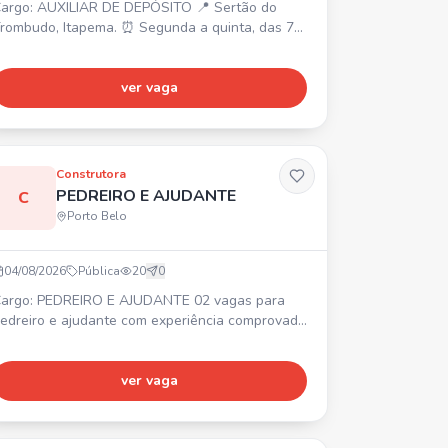
argo: AUXILIAR DE DEPÓSITO 📍 Sertão do
rombudo, Itapema. ⏰ Segunda a quinta, das 7h
s 17h, sexta, das 7h às 16h (1h de almoço). 💰
alário R$ 2.500 + R$ 520 de alimentação. 🎁
lano Odontológico. Requisitos: Vaga masculina,
ver vaga
em experiência. Contratação CLT.
Construtora
PEDREIRO E AJUDANTE
C
Porto Belo
04/08/2026
Pública
20
0
argo: PEDREIRO E AJUDANTE 02 vagas para
edreiro e ajudante com experiência comprovada
m carteira. 📍 Obra no Jardim Praimar, de um
avimento. Contratação imediata com carteira
ssinada. Interessados, entrar em contato via
ver vaga
hatsApp.