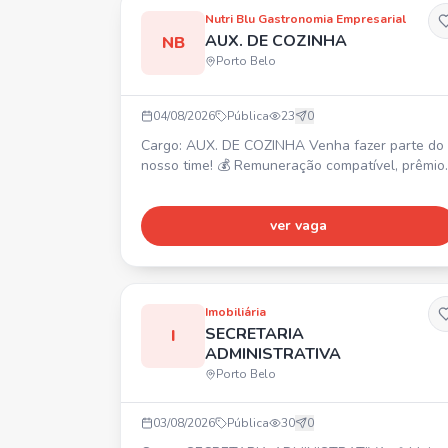
de desconto em farmácias e consultas médicas)
Nutri Blu Gastronomia Empresarial
Prêmio por Assiduidade, Seguro de vida.
AUX. DE COZINHA
NB
Requisito: Nã
Porto Belo
04/08/2026
Pública
23
0
Cargo: AUX. DE COZINHA Venha fazer parte do
nosso time! 💰 Remuneração compatível, prêmio
produtividade, prêmio assiduidade, auxílio
alimentação. 🎁 Refeição no local, convênio
farmácia, seguro de vida, vale transporte. ✅ PR
ver vaga
REQUISITOS: Ensino Fundamental, experiência
na área. Interessados enviar currículo para
rh01@nutriblu.com.br
Imobiliária
SECRETARIA
I
ADMINISTRATIVA
Porto Belo
03/08/2026
Pública
30
0