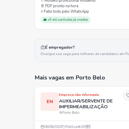
✨ Modelo profissional moderno
📄 PDF pronto na hora
⚡ Feito todo pelo WhatsApp
👥 +5 mil currículos já criados
É empregador?
Divulgue sua vaga para milhares de candidatos em
Po
Mais vagas
em Porto Belo
Empresa não informada
AUXILIAR/SERVENTE DE
EN
IMPERMEABILIZAÇÃO
Porto Belo
06/08/2026
Pública
20
0