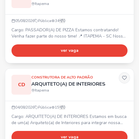
Itapema
05/08/2026
Pública
34
0
Cargo: PASSADOR(A) DE PIZZA Estamos contratando!
Venha fazer parte do nosso time! 📍 ITAPEMA - SC Nossa
empresa oferece: Ótimo ambiente de trabalho,
oportunidade de crescimento, reconhecimento e
ver vaga
valorização. Interessados, entrem em contato com Gabriel
para mais informações.
CONSTRUTORA DE ALTO PADRÃO
ARQUITETO(A) DE INTERIORES
CD
Itapema
04/08/2026
Pública
15
0
Cargo: ARQUITETO(A) DE INTERIORES Estamos em busca
de um(a) Arquiteto(a) de Interiores para integrar nossa
equipe. 📍 Itapema/SC. Principais atividades:
desenvolvimento de projetos de interiores, elaboração de
ver vaga