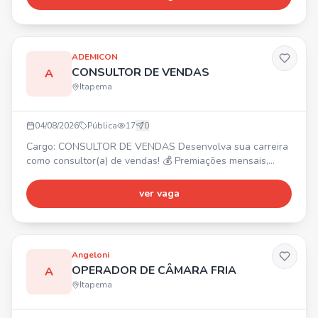
layouts, modelagem 3D, levantamento de medidas,
acompanhamento de obras, contato com clientes e
fornecedores. Requisitos: graduação em Arquitetura e
Urbanismo, CAU ati
ADEMICON
CONSULTOR DE VENDAS
A
Itapema
04/08/2026
Pública
17
0
Cargo: CONSULTOR DE VENDAS Desenvolva sua carreira
como consultor(a) de vendas! 💰 Premiações mensais,
trimestrais e anuais. Requisitos: Não exige experiência,
comprometimento, boa comunicação e proatividade. 📍
ver vaga
Oportunidade para unidade de Itapema.
Angeloni
OPERADOR DE CÂMARA FRIA
A
Itapema