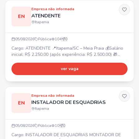
Empresa não informada
ATENDENTE
EN
Itapema
05/08/2026
Pública
104
0
Cargo: ATENDENTE 📍Itapema/SC – Meia Praia 💰Salário
inicial: R$ 2.250,00 (após experiência: R$ 2.500,00) 🎁
Benefícios: Vale-alimentação R$ 250,00, Adicional
noturno, Bonificação por metas, Gympass, 2 consultas
ver vaga
online com psicólogo/mês, Consulta nutricionista,
Consultas médicas online ilimitadas, Descontos em
farmácias e exames. ⏰Horário de trabalho: Escala 12x36,
das 12h30 às
Empresa não informada
INSTALADOR DE ESQUADRIAS
EN
Itapema
05/08/2026
Pública
10
0
Cargo: INSTALADOR DE ESQUADRIAS MONTADOR DE