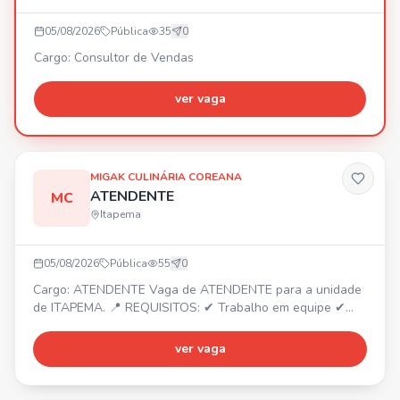
05/08/2026
Pública
35
0
Cargo: Consultor de Vendas
ver vaga
MIGAK CULINÁRIA COREANA
ATENDENTE
MC
Itapema
05/08/2026
Pública
55
0
Cargo: ATENDENTE Vaga de ATENDENTE para a unidade
de ITAPEMA. 📍 REQUISITOS: ✔ Trabalho em equipe ✔
Dedicado ✔ Responsável ✔ Organizado Envie seu
currículo por WhatsApp e faça parte do nosso time!
ver vaga