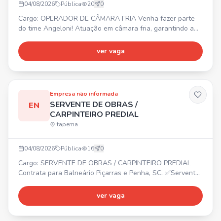
04/08/2026
Pública
20
0
Cargo: OPERADOR DE CÂMARA FRIA Venha fazer parte
do time Angeloni! Atuação em câmara fria, garantindo a
correta armazenagem, separação e movimentação de
mercadorias. Controle de validade, qualidade e
ver vaga
conservação dos itens. Organização e limpeza do
ambiente. 📍 Porto Belo, SC (CD Angeloni). ⏰ Diversos
horários. Requisitos: Agilidade, atenção, responsabilidade,
comprometimento e
Empresa não informada
SERVENTE DE OBRAS /
EN
CARPINTEIRO PREDIAL
Itapema
04/08/2026
Pública
16
0
Cargo: SERVENTE DE OBRAS / CARPINTEIRO PREDIAL
Contrata para Balneário Piçarras e Penha, SC. ✅Servente
de Obras ✅Carpinteiro Predial
ver vaga