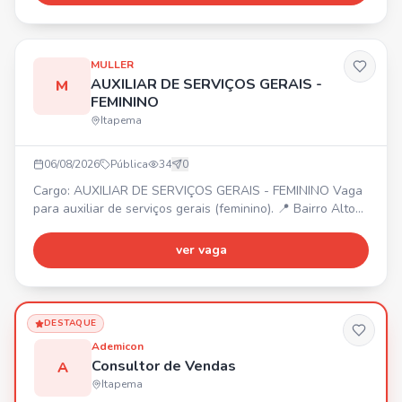
MULLER
AUXILIAR DE SERVIÇOS GERAIS -
M
FEMININO
Itapema
06/08/2026
Pública
34
0
Cargo: AUXILIAR DE SERVIÇOS GERAIS - FEMININO Vaga
para auxiliar de serviços gerais (feminino). 📍 Bairro Alto
São Bento. ⏰ Escala 12x36. 💰 Salário base + benefícios.
Envie seu currículo para nosso WhatsApp!
ver vaga
DESTAQUE
Ademicon
Consultor de Vendas
A
Itapema