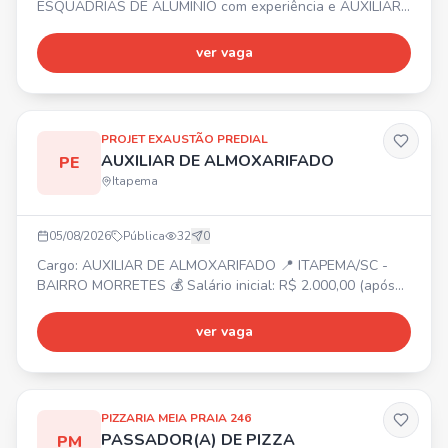
ESQUADRIAS DE ALUMÍNIO com experiência e AUXILIAR
DE INSTALADOR. 📍 Balneário Camboriú e região ⏰
Segunda a Sexta-feira 💰 Salário, Vale Alimentação,
ver vaga
Bonificação e Seguro de vida. ✅ Necessário experiência
comprovada em carteira para Instalador e Montador. Não
ter medo de altura!
PROJET EXAUSTÃO PREDIAL
AUXILIAR DE ALMOXARIFADO
PE
Itapema
05/08/2026
Pública
32
0
Cargo: AUXILIAR DE ALMOXARIFADO 📍 ITAPEMA/SC -
BAIRRO MORRETES 💰 Salário inicial: R$ 2.000,00 (após
experiência, possibilidade de aumento) ⏰ Segunda a
sexta-feira 📋 Atividades: Organizar e cuidar do estoque;
ver vaga
Contar e conferir o estoque; Entregar peças e materiais à
produção; Separar parafusos, peças e materiais; Dar baixa
no sistema; Organizar prateleiras e manter estoque;
PIZZARIA MEIA PRAIA 246
PASSADOR(A) DE PIZZA
PM