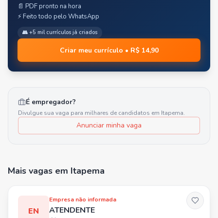
📄 PDF pronto na hora
⚡ Feito todo pelo WhatsApp
👥 +5 mil currículos já criados
Criar meu currículo • R$ 14,90
É empregador?
Divulgue sua vaga para milhares de candidatos em
Itapema
.
Anunciar minha vaga
Mais vagas
em Itapema
Empresa não informada
ATENDENTE
EN