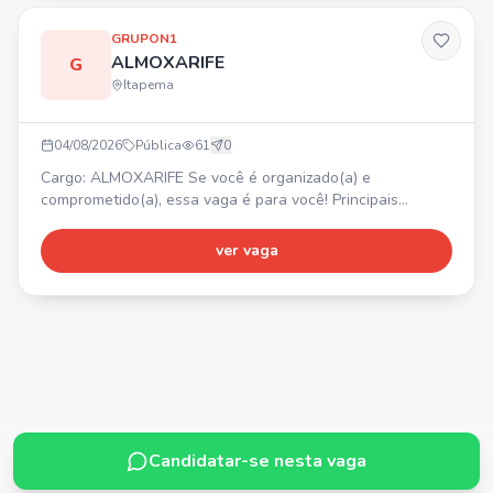
GRUPON1
ALMOXARIFE
G
Itapema
04/08/2026
Pública
61
0
Cargo: ALMOXARIFE Se você é organizado(a) e
comprometido(a), essa vaga é para você! Principais
atividades: • Receber, conferir e armazenar materiais e
equipamentos; • Realizar lançamentos e controlar
ver vaga
entradas e saídas no sistema; • Manter o almoxarifado
organizado, limpo e seguro; • Realizar inventários
periódicos e controle de estoque; • Atender solicitações
de materiais das
Candidatar-se nesta vaga