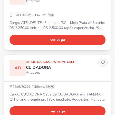
Itapema
06/08/2026
Pública
52
0
Cargo: ATENDENTE 📍 Itapema/SC – Meia Praia 💰 Salário:
R$ 2.250,00 (inicial), R$ 2.500,00 (após experiência). 🎁
Benefícios: Vale-alimentação R$ 250,00, Adicional
noturno, Bonificação por metas, Gympass, 2 consultas
ver vaga
online com psicólogo/mês, Consulta com nutricionista,
Consultas médicas online ilimitadas, Descontos em
farmácias e exames. ⏰ Horário: Escala 12x36, das 12h30
às
ANJOS DA GUARDA HOME CARE
CUIDADORA
AD
Itapema
06/08/2026
Pública
28
0
Cargo: CUIDADORA Vaga de CUIDADORA em ITAPEMA.
⏰ Horário a combinar. Início imediato. Requisitos: MEI ativo
ou que possa providenciar, residir próximo ao bairro e que
seja de fácil acesso.
ver vaga