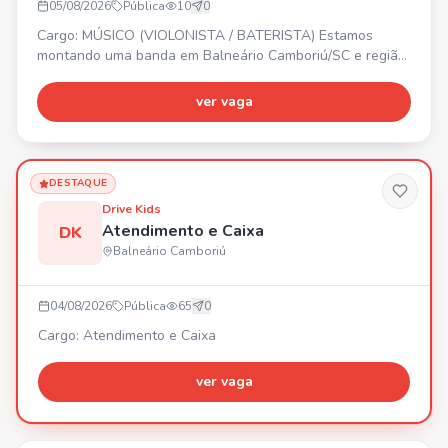
05/08/2026
Pública
10
0
Cargo: MÚSICO (VIOLONISTA / BATERISTA) Estamos
montando uma banda em Balneário Camboriú/SC e região!
🎸🥁 PROCURAMOS: - Violonista - Baterista Buscamos
pessoas comprometidas, que amem música, tenham
ver vaga
disponibilidade para ensaios e vontade de crescer. 🎶
Bora fazer música, gravar e colocar essa banda na
estrada! 🔥
DESTAQUE
Drive Kids
Atendimento e Caixa
DK
Balneário Camboriú
04/08/2026
Pública
65
0
Cargo: Atendimento e Caixa
ver vaga