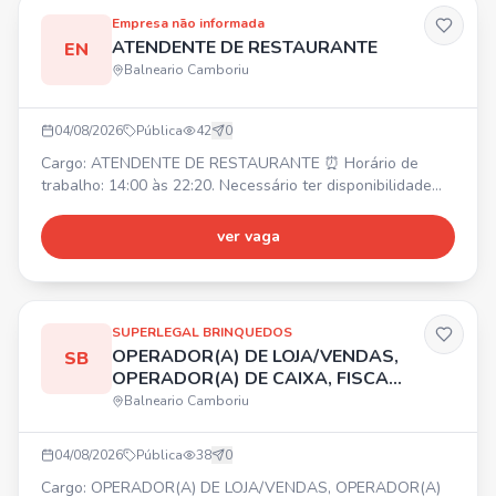
Empresa não informada
ATENDENTE DE RESTAURANTE
EN
Balneario Camboriu
04/08/2026
Pública
42
0
Cargo: ATENDENTE DE RESTAURANTE ⏰ Horário de
trabalho: 14:00 às 22:20. Necessário ter disponibilidade
para horas extras. 💰 Salário inicial: R$ 2.250,00. 🎁
Benefícios: Alimentação na empresa, Vale transporte. ✅
ver vaga
Requisitos: Ser uma pessoa comunicativa, ter
responsabilidade com horários e metas.
SUPERLEGAL BRINQUEDOS
OPERADOR(A) DE LOJA/VENDAS,
SB
OPERADOR(A) DE CAIXA, FISCAL
DE LOJA
Balneario Camboriu
04/08/2026
Pública
38
0
Cargo: OPERADOR(A) DE LOJA/VENDAS, OPERADOR(A)