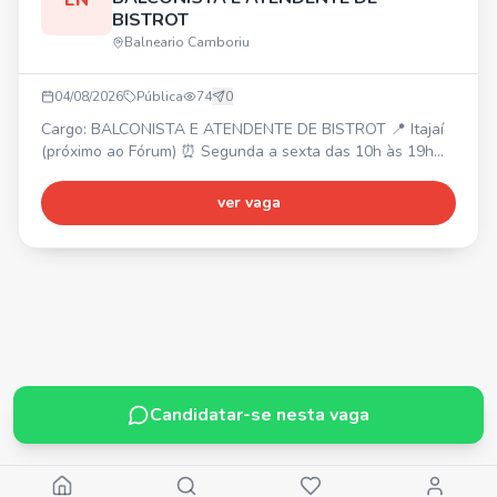
EN
BISTROT
Balneario Camboriu
04/08/2026
Pública
74
0
Cargo: BALCONISTA E ATENDENTE DE BISTROT 📍 Itajaí
(próximo ao Fórum) ⏰ Segunda a sexta das 10h às 19h
(1h30 de almoço). Sábado com horário reduzido. 💰 Salário
inicial: R$ 2.550,00 (após 3 meses: R$ 2.756,00).
ver vaga
Requisitos: Ensino médio completo, facilidade para
trabalhar em equipe, agilidade e responsabilidade.
Experiência com atendimento é um diferencial.
Candidatar-se nesta vaga