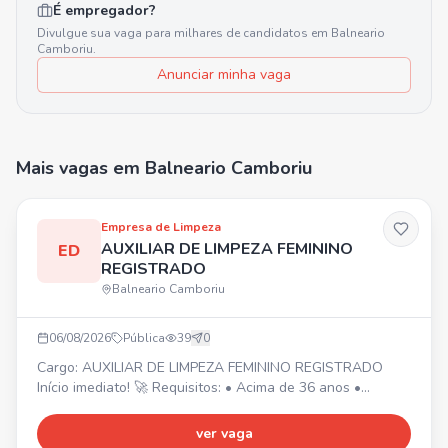
É empregador?
Divulgue sua vaga para milhares de candidatos em
Balneario
Camboriu
.
Anunciar minha vaga
Mais vagas
em Balneario Camboriu
Empresa de Limpeza
AUXILIAR DE LIMPEZA FEMININO
ED
REGISTRADO
Balneario Camboriu
06/08/2026
Pública
39
0
Cargo: AUXILIAR DE LIMPEZA FEMININO REGISTRADO
Início imediato! 🚀 Requisitos: • Acima de 36 anos •
Experiência na área da limpeza • Residir em Curitiba,
próximo aos bairros Água Verde e Boqueirão 📍 Jornada
ver vaga
de trabalho: ⏰ • Seg, Qua e Sex: 7h às 11h (Água Verde)