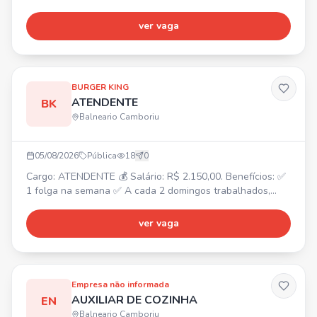
Sábado: 11:30 às 20:30 💰 R$ 2.218,00 + R$ 282,00 Vale
Alimentação + Hora Extra Atividades: Auxílio e
ver vaga
atendimento a cliente, atendimento na cozinha, preparo
de alimentos, estoque e produção de receitas.
BURGER KING
ATENDENTE
BK
Balneario Camboriu
05/08/2026
Pública
18
0
Cargo: ATENDENTE 💰 Salário: R$ 2.150,00. Benefícios: ✅
1 folga na semana ✅ A cada 2 domingos trabalhados,
folga 1 ✅ Convênio odontológico ✅ Convênio com a
Farmácia São João ✅ Gympass ✅ Convênio com SESC ✅
ver vaga
Refeição no local ✅ VT caso deseje ✅ Hora extra paga
em folha ✅ Plano de carreira
Empresa não informada
AUXILIAR DE COZINHA
EN
Balneario Camboriu