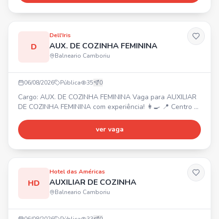
• Ter e Qui: 8h às 14h15 (Boqueirão) Obs: Trabalhará em
2 clientes.
Dell'Iris
AUX. DE COZINHA FEMININA
D
Balneario Camboriu
06/08/2026
Pública
35
0
Cargo: AUX. DE COZINHA FEMININA Vaga para AUXILIAR
DE COZINHA FEMININA com experiência! 👩‍🍳 📍 Centro -
Balneário Camboriú ⏰ Horário: 08:00 às 16:00 (com
almoço) de segunda a sábado. Funções: Auxiliar na
ver vaga
produção e montagem das marmitas, organização e
limpeza da cozinha. Requisito: Experiência nas rotinas da
cozinha. 🎁 Benefícios: Alimentação na empresa, ambiente
acolhe
Hotel das Américas
AUXILIAR DE COZINHA
HD
Balneario Camboriu