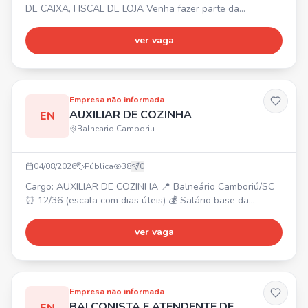
DE CAIXA, FISCAL DE LOJA Venha fazer parte da
SUPERLEGAL BRINQUEDOS! 🧸✨ 📍 Balneário Shopping –
Balneário Camboriú/SC. Requisitos: gostar de atender
ver vaga
pessoas, ter energia e responsabilidade. 💰 Oferecemos:
✔️ Salário compatível ✔️ Bonificações de vendas ✔️ Vale-
Transporte ✔️ Day Off de aniversário 🎁 ✔️ Cartão Flexível
de Benefí
Empresa não informada
AUXILIAR DE COZINHA
EN
Balneario Camboriu
04/08/2026
Pública
38
0
Cargo: AUXILIAR DE COZINHA 📍 Balneário Camboriú/SC
⏰ 12/36 (escala com dias úteis) 💰 Salário base da
categoria + bonificações. 🎁 Reconhecimento e incentivos.
Venha fazer parte do nosso time!
ver vaga
Empresa não informada
BALCONISTA E ATENDENTE DE