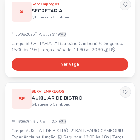
Serv'Empregos
SECRETARIA
S
Balneario Camboriu
06/08/2026
Pública
49
0
Cargo: SECRETARIA 📍 Balneário Camboriú ⏰ Segunda:
15:00 às 19h | Terça a sábado: 11:30 às 20:30 💰 R$
2.362,00 + quebra de caixa R$ 826,70 (seg a sab)
Atividades: Atendimento ao público presencial e online,
ver vaga
caixa, auxílio para um bom andamento do salão, cuidado
com o cliente e ambiente. Requisito: Ter experiência na
função.
SERV' EMPREGOS
AUXILIAR DE BISTRÔ
SE
Balneario Camboriu
06/08/2026
Pública
30
0
Cargo: AUXILIAR DE BISTRÔ 📍 BALNEÁRIO CAMBORIÚ
Experiência na função. ⏰ Segunda: 12:00 às 18h | Terça a