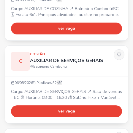
06/08/2026
Pública
33
0
Cargo: AUXILIAR DE COZINHA 📍 Balneário Camboriú/SC.
🗓️ Escala 6x1. Principais atividades: auxiliar no preparo e
montagem dos alimentos, higienizar e organizar
ingredientes, apoiar a equipe de cozinha, manter a limpeza
ver vaga
e organização. ✅ Requisitos: experiência será um
diferencial, organização, responsabilidade, boa
comunicação, disponibilidade de horários. 💰 Oferecemos:
salár
COSTÃO
AUXILIAR DE SERVIÇOS GERAIS
C
Balneario Camboriu
06/08/2026
Pública
52
0
Cargo: AUXILIAR DE SERVIÇOS GERAIS 📍 Sala de vendas
- BC ⏰ Horário: 08:00 - 16:20 💰 Salário: Fixo + Variável 🎁
Benefícios: Alimentação no local, Cesta básica, Plano de
Saúde e Odontológico.
ver vaga