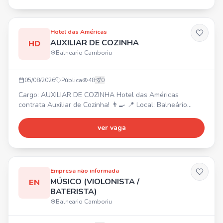
transformar sua vida, comunicação, capacidade de
trabalhar em equipe e ser proativo.
Hotel das Américas
AUXILIAR DE COZINHA
HD
Balneario Camboriu
05/08/2026
Pública
48
0
Cargo: AUXILIAR DE COZINHA Hotel das Américas
contrata Auxiliar de Cozinha! 👨‍🍳 📍 Local: Balneário
Camboriú/SC Atividades: Auxiliar no preparo e montagem
dos alimentos, higienizar, cortar e organizar ingredientes,
ver vaga
apoiar a equipe de cozinha, manter a cozinha limpa e
organizada, auxiliar na organização e reposição de
alimentos, seguir normas de higiene, trabalhar em equipe
Empresa não informada
MÚSICO (VIOLONISTA /
EN
BATERISTA)
Balneario Camboriu