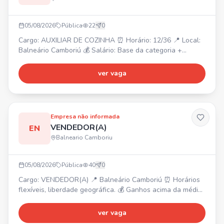
05/08/2026
Pública
22
0
Cargo: AUXILIAR DE COZINHA ⏰ Horário: 12/36 📍 Local:
Balneário Camboriú 💰 Salário: Base da categoria +
bonificação. Interessados, enviem seu currículo para o
WhatsApp.
ver vaga
Empresa não informada
VENDEDOR(A)
EN
Balneario Camboriu
05/08/2026
Pública
40
0
Cargo: VENDEDOR(A) 📍 Balneário Camboriú ⏰ Horários
flexíveis, liberdade geográfica. 💰 Ganhos acima da média
(sem limite de teto), premiações mensais, trimestrais e
anuais. ✨ Oferecemos plano de carreira. ✅ Requisitos:
ver vaga
Não exige experiência, ser comprometido, ter vontade de