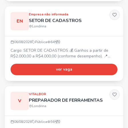
Empresa não informada
SETOR DE CADASTROS
EN
Londrina
06/08/2026
Pública
64
0
Cargo: SETOR DE CADASTROS 💰 Ganhos a partir de
R$2.000,00 a R$4.000,00 (conforme desempenho). 📍
Centro de Londrina. ⏰ Segunda a sexta-feira: 09:30 às
19:30. Sábado: 09:00 às 14:00. ✅ Treinamento fornecido,
ver vaga
não é necessária experiência.
VITALBOR
PREPARADOR DE FERRAMENTAS
V
Londrina
06/08/2026
Pública
56
0