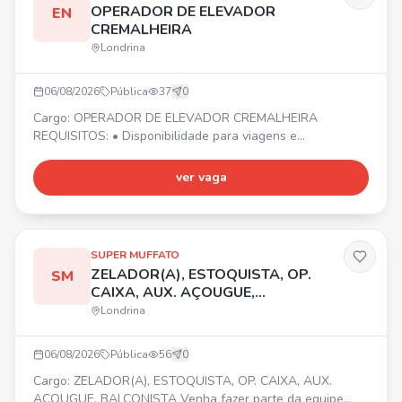
OPERADOR DE ELEVADOR
EN
CREMALHEIRA
Londrina
06/08/2026
Pública
37
0
Cargo: OPERADOR DE ELEVADOR CREMALHEIRA
REQUISITOS: • Disponibilidade para viagens e
deslocamentos conforme demanda da empresa. •
Organização e controle • PROATIVIDADE • Início imediato!
ver vaga
📍 Cidade de Londrina/PR. Envie seu currículo por
WhatsApp.
SUPER MUFFATO
ZELADOR(A), ESTOQUISTA, OP.
SM
CAIXA, AUX. AÇOUGUE,
BALCONISTA
Londrina
06/08/2026
Pública
56
0
Cargo: ZELADOR(A), ESTOQUISTA, OP. CAIXA, AUX.
AÇOUGUE, BALCONISTA Venha fazer parte da equipe