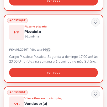
ver vaga
DESTAQUE
Pizzano pizzaria
Pizzaiolo
PP
Londrina
04/08/2026
Pública
86
0
Cargo: Pizzaiolo Pizzaiolo Segunda a domingo 17:00 até às
23:00 Uma folga na semana e 1 domingo no mês Salário
inícial R$2800,00 podendo ajustar rápido dependendo do
desenvolvimento.
ver vaga
DESTAQUE
Vivara Boulevard shopping
Vendedor(a)
VB