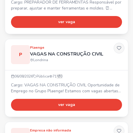
Cargo: PREPARADOR DE FERRAMENTAS Responsável por
preparar, ajustar e manter ferramentas e moldes. ⏰
Turno: 07:00 às 17:00. Preferencial com experiência. 💰
Salário acima do mercado + Vale-Transporte + Vale-
ver vaga
Alimentação de R$ 521,00 + Seguro de Vida + TotalPass.
Enviar currículo por WhatsApp ou e-mail.
Plaenge
VAGAS NA CONSTRUÇÃO CIVIL
P
Londrina
06/08/2026
Pública
71
0
Cargo: VAGAS NA CONSTRUÇÃO CIVIL Oportunidade de
Emprego no Grupo Plaenge! Estamos com vagas abertas
em Londrina/PR para diversas áreas da construção civil. 🚀
Faça parte da maior construtora do Sul do país!
ver vaga
Encaminhe seu currículo. 📍 Londrina/PR
Empresa não informada