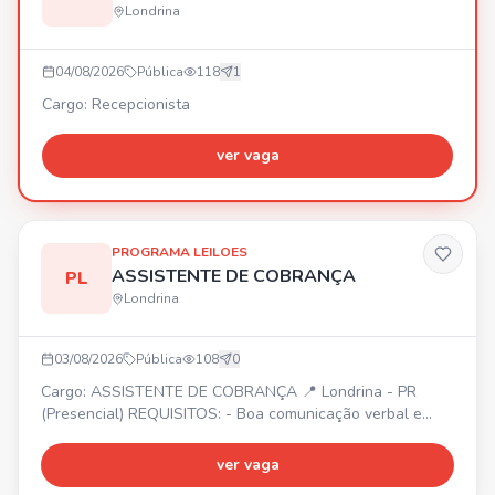
Londrina
04/08/2026
Pública
118
1
Cargo: Recepcionista
ver vaga
PROGRAMA LEILOES
ASSISTENTE DE COBRANÇA
PL
Londrina
03/08/2026
Pública
108
0
Cargo: ASSISTENTE DE COBRANÇA 📍 Londrina - PR
(Presencial) REQUISITOS: - Boa comunicação verbal e
escrita - Conhecimentos em Excel (básico/intermediário) -
Ensino médio completo - Experiência prévia com cobrança
ver vaga
ou áreas financeiras (desejável) BENEFÍCIOS: - Plano de