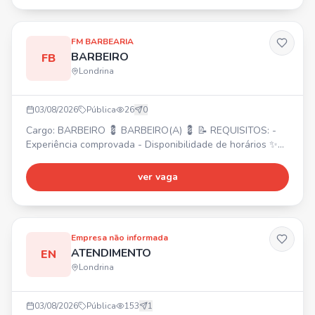
saúde e odontológico - Wellhub (Gympass) -
Adiantamento de salário - Convênio com farmácia -
Refeição na emp
FM BARBEARIA
BARBEIRO
FB
Londrina
03/08/2026
Pública
26
0
Cargo: BARBEIRO 💈 BARBEIRO(A) 💈 📝 REQUISITOS: -
Experiência comprovada - Disponibilidade de horários ✨
Excelente oportunidade para formação de clientela e
ótimos ganhos no Shopping Boulevard. 💰 Envie seu
ver vaga
contato!
Empresa não informada
ATENDIMENTO
EN
Londrina
03/08/2026
Pública
153
1