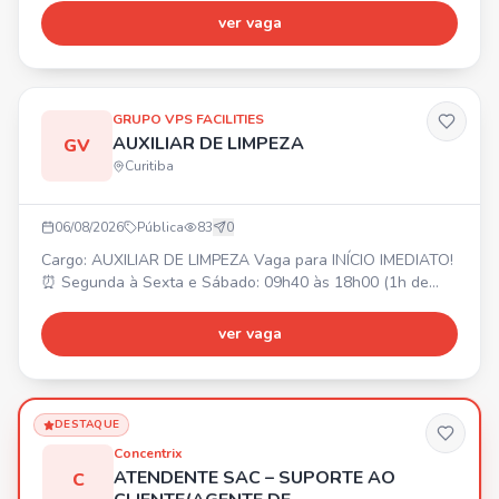
💰 Salário: A partir de R$ 1.700,00. 🎁 Benefícios: Cartão
ver vaga
alimentação (bonificação de R$300 a R$500 por
assiduidade após experiência), refeições no local, plano
odontológico e de saúde. Requisitos: Idade a partir de 17
anos
GRUPO VPS FACILITIES
AUXILIAR DE LIMPEZA
GV
Curitiba
06/08/2026
Pública
83
0
Cargo: AUXILIAR DE LIMPEZA Vaga para INÍCIO IMEDIATO!
⏰ Segunda à Sexta e Sábado: 09h40 às 18h00 (1h de
intervalo). 📍 LOCAL DE TRABALHO: CIC. 💰 SALÁRIO: R$
1.900,00. 🎁 BENEFÍCIOS: Alimentação R$ 494,00 (no
ver vaga
local) e Vale Transporte (para quem optar). Envie seu
currículo!
DESTAQUE
Concentrix
ATENDENTE SAC – SUPORTE AO
C