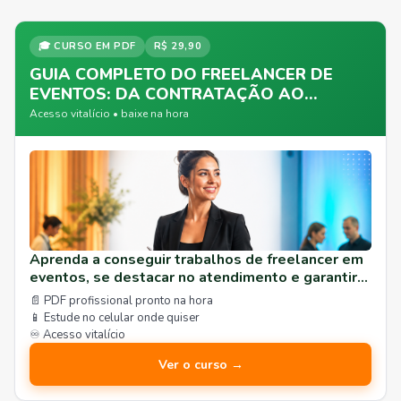
🎓 CURSO EM PDF
R$ 29,90
GUIA COMPLETO DO FREELANCER DE
EVENTOS: DA CONTRATAÇÃO AO
SUCESSO
Acesso vitalício • baixe na hora
Aprenda a conseguir trabalhos de freelancer em
eventos, se destacar no atendimento e garantir
uma agenda cheia. Curso prático para garçons,
📄 PDF profissional pronto na hora
barmen e recepcionistas.
📱 Estude no celular onde quiser
♾️ Acesso vitalício
Ver o curso →