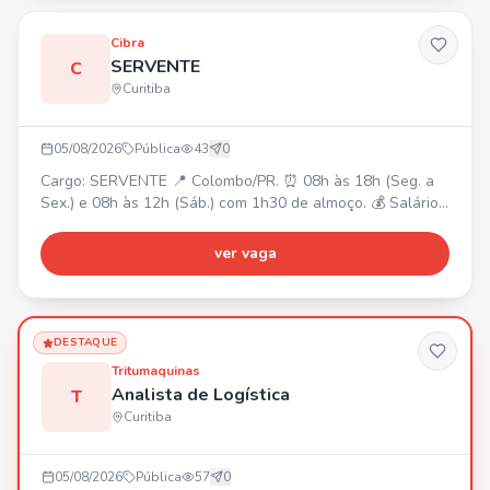
Cibra
SERVENTE
C
Curitiba
05/08/2026
Pública
43
0
Cargo: SERVENTE 📍 Colombo/PR. ⏰ 08h às 18h (Seg. a
Sex.) e 08h às 12h (Sáb.) com 1h30 de almoço. 💰 Salário
R$2.120,00 + Cesta Básica + Vale Transporte. Requisitos:
• Disposição para esforço físico. • Fácil acesso ao Centro
ver vaga
de Colombo. Responsabilidades: • Auxiliar em produção,
manutenção e operações. • Carregamento,
descarregamento e movimentação de materiais. •
Organizaçã
DESTAQUE
Tritumaquinas
Analista de Logística
T
Curitiba
05/08/2026
Pública
57
0