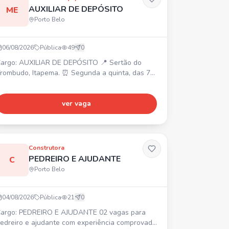
AUXILIAR DE DEPÓSITO
ME
Porto Belo
06/08/2026
Pública
49
0
argo: AUXILIAR DE DEPÓSITO 📍 Sertão do
rombudo, Itapema. ⏰ Segunda a quinta, das 7h
s 17h, sexta, das 7h às 16h (1h de almoço). 💰
alário R$ 2.500 + R$ 520 de alimentação. 🎁
lano Odontológico. Requisitos: Vaga masculina,
ver vaga
em experiência. Contratação CLT.
Construtora
PEDREIRO E AJUDANTE
C
Porto Belo
04/08/2026
Pública
21
0
argo: PEDREIRO E AJUDANTE 02 vagas para
edreiro e ajudante com experiência comprovada