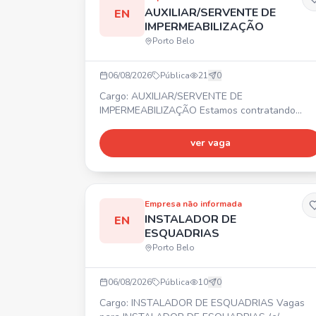
AUXILIAR/SERVENTE DE
EN
IMPERMEABILIZAÇÃO
Porto Belo
06/08/2026
Pública
21
0
Cargo: AUXILIAR/SERVENTE DE
IMPERMEABILIZAÇÃO Estamos contratando
auxiliar/servente de impermeabilização. ⏰
Horário comercial. 💰 Salário compatível com a
ver vaga
função. 🎁 Benefícios.
Empresa não informada
INSTALADOR DE
EN
ESQUADRIAS
Porto Belo
06/08/2026
Pública
10
0
Cargo: INSTALADOR DE ESQUADRIAS Vagas