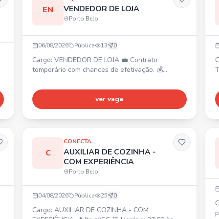
VENDEDOR DE LOJA
EN
Porto Belo
06/08/2026
Pública
13
0
Cargo: VENDEDOR DE LOJA 💼 Contrato
C
temporário com chances de efetivação. 💰
T
Salário: R$ 2.155,00. 🎁 Benefícios: VR
à
R$21,00/dia + VT. ⏰ Horários: 11:40 às 20h ou
S
13:50 às 22:10h (escala 6x1). 📍 Local: Porto
ver vaga
P
Belo (SC) - BR 101, KM 159 SN, Alto Perequê.
s
CONECTA
AUXILIAR DE COZINHA -
C
COM EXPERIÊNCIA
Porto Belo
04/08/2026
Pública
25
0
C
Cargo: AUXILIAR DE COZINHA - COM
p