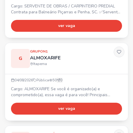
Cargo: SERVENTE DE OBRAS / CARPINTEIRO PREDIAL
Contrata para Balneário Piçarras e Penha, SC. ✅Servente
de Obras ✅Carpinteiro Predial
ver vaga
GRUPON1
ALMOXARIFE
G
Itapema
04/08/2026
Pública
50
0
Cargo: ALMOXARIFE Se você é organizado(a) e
comprometido(a), essa vaga é para você! Principais
atividades: • Receber, conferir e armazenar materiais e
equipamentos; • Realizar lançamentos e controlar
ver vaga
entradas e saídas no sistema; • Manter o almoxarifado
organizado, limpo e seguro; • Realizar inventários
periódicos e controle de estoque; • Atender solicitações
de materiais das