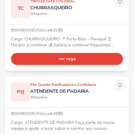
TIROLEZ CAFÉ COLONIAL
CHURRASQUEIRO
TC
Itapema
03/08/2026
Pública
21
0
Cargo: CHURRASQUEIRO 📍 Porto Belo - Perequê ⏰
Horário a combinar 💰 Salário a combinar Requisitos:
Experiência na função Conhecimento de tipos e pontos de
carnes Agilidade e organização Comprometimento e
ver vaga
trabalho em equipe
Pão Quente Panificadora e Confeitaria
ATENDENTE DE PADARIA
PQ
Itapema
03/08/2026
Pública
48
0
Cargo: ATENDENTE DE PADARIA Faça parte da nossa
equipe e ajude a levar sabor e carinho aos nossos