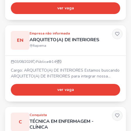
clientes todos os dias! ⏰ HORÁRIO: 13h às 20h
(fechamento) 💰 SALÁRIO: A COMBINAR ✅ REQUISITO:
ver vaga
Experiência com padaria (será um diferencial!)
Empresa não informada
ARQUITETO(A) DE INTERIORES
EN
Itapema
03/08/2026
Pública
14
0
Cargo: ARQUITETO(A) DE INTERIORES Estamos buscando
ARQUITETO(A) DE INTERIORES para integrar nossa
equipe. 📍 Itapema/SC. ✅ Atividades: Desenvolvimento de
projetos, layouts, memoriais, especificação de materiais,
ver vaga
modelagem 3D, levantamento de medidas,
acompanhamento de obras, contato com clientes e
fornecedores. 🎯 Requisitos: Graduação em Arquitetura e
Urbanismo, CAU ativo, e
Conquista
TÉCNICA EM ENFERMAGEM -
C
CLÍNICA