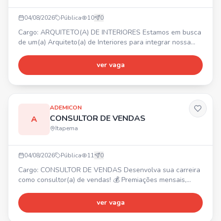
04/08/2026
Pública
10
0
Cargo: ARQUITETO(A) DE INTERIORES Estamos em busca
de um(a) Arquiteto(a) de Interiores para integrar nossa
equipe. 📍 Itapema/SC. Principais atividades:
desenvolvimento de projetos de interiores, elaboração de
ver vaga
layouts, modelagem 3D, levantamento de medidas,
acompanhamento de obras, contato com clientes e
fornecedores. Requisitos: graduação em Arquitetura e
Urbanismo, CAU ati
ADEMICON
CONSULTOR DE VENDAS
A
Itapema
04/08/2026
Pública
11
0
Cargo: CONSULTOR DE VENDAS Desenvolva sua carreira
como consultor(a) de vendas! 💰 Premiações mensais,
trimestrais e anuais. Requisitos: Não exige experiência,
comprometimento, boa comunicação e proatividade. 📍
ver vaga
Oportunidade para unidade de Itapema.