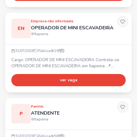
Empresa não informada
OPERADOR DE MINI ESCAVADEIRA
EN
Itapema
31/07/2026
Pública
19
0
Cargo: OPERADOR DE MINI ESCAVADEIRA Contrata-se
OPERADOR DE MINI ESCAVADEIRA em Itapema. 📍
Itapema ⏰ Segunda a sexta 💰 Salário + almoço
Requisitos: • Experiência na função Entre em contato por
ver vaga
mensagem.
PanVel
ATENDENTE
P
Itapema
31/07/2026
Pública
58
0