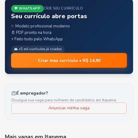
💬 WHATSAPP
CRIE SEU CURRÍCULO
Seu currículo abre portas
✨ Modelo profissional moderno
📄 PDF pronto na hora
⚡ Feito todo pelo WhatsApp
👥 +5 mil currículos já criados
Criar meu currículo • R$ 14,90
É empregador?
Divulgue sua vaga para milhares de candidatos em
Itapema
.
Anunciar minha vaga
Mais vagas
em Itapema