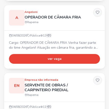
Angeloni
OPERADOR DE CÂMARA FRIA
A
Itapema
04/08/2026
Pública
13
0
Cargo: OPERADOR DE CÂMARA FRIA Venha fazer parte
do time Angeloni! Atuação em câmara fria, garantindo a
correta armazenagem, separação e movimentação de
mercadorias. Controle de validade, qualidade e
ver vaga
conservação dos itens. Organização e limpeza do
ambiente. 📍 Porto Belo, SC (CD Angeloni). ⏰ Diversos
horários. Requisitos: Agilidade, atenção, responsabilidade,
comprometimento e
Empresa não informada
SERVENTE DE OBRAS /
EN
CARPINTEIRO PREDIAL
Itapema
04/08/2026
Pública
11
0