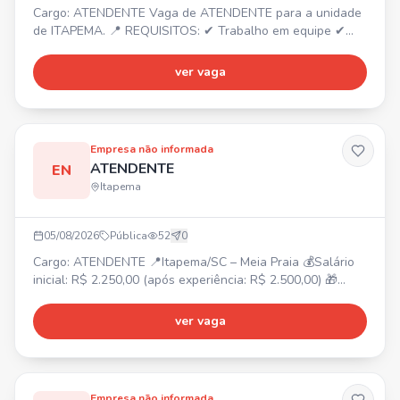
Cargo: ATENDENTE Vaga de ATENDENTE para a unidade
de ITAPEMA. 📍 REQUISITOS: ✔ Trabalho em equipe ✔
Dedicado ✔ Responsável ✔ Organizado Envie seu
currículo por WhatsApp e faça parte do nosso time!
ver vaga
Empresa não informada
ATENDENTE
EN
Itapema
05/08/2026
Pública
52
0
Cargo: ATENDENTE 📍Itapema/SC – Meia Praia 💰Salário
inicial: R$ 2.250,00 (após experiência: R$ 2.500,00) 🎁
Benefícios: Vale-alimentação R$ 250,00, Adicional
noturno, Bonificação por metas, Gympass, 2 consultas
ver vaga
online com psicólogo/mês, Consulta nutricionista,
Consultas médicas online ilimitadas, Descontos em
farmácias e exames. ⏰Horário de trabalho: Escala 12x36,
das 12h30 às
Empresa não informada