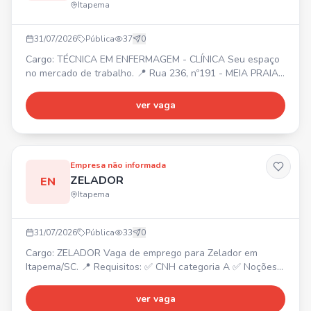
Itapema
31/07/2026
Pública
37
0
Cargo: TÉCNICA EM ENFERMAGEM - CLÍNICA Seu espaço
no mercado de trabalho. 📍 Rua 236, nº191 - MEIA PRAIA
(Itapema)
ver vaga
Empresa não informada
ZELADOR
EN
Itapema
31/07/2026
Pública
33
0
Cargo: ZELADOR Vaga de emprego para Zelador em
Itapema/SC. 📍 Requisitos: ✅ CNH categoria A ✅ Noções
básicas de manutenção Envie seu currículo!
ver vaga