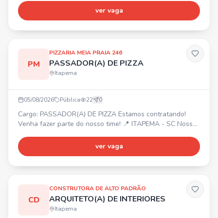
sexta-feira 📋 Atividades: Organizar e cuidar do estoque;
ver vaga
Contar e conferir o estoque; Entregar peças e materiais à
produção; Separar parafusos, peças e materiais; Dar baixa
no sistema; Organizar prateleiras e manter estoque;
PIZZARIA MEIA PRAIA 246
PASSADOR(A) DE PIZZA
PM
Itapema
05/08/2026
Pública
22
0
Cargo: PASSADOR(A) DE PIZZA Estamos contratando!
Venha fazer parte do nosso time! 📍 ITAPEMA - SC Nossa
empresa oferece: Ótimo ambiente de trabalho,
oportunidade de crescimento, reconhecimento e
ver vaga
valorização. Interessados, entrem em contato com Gabriel
para mais informações.
CONSTRUTORA DE ALTO PADRÃO
ARQUITETO(A) DE INTERIORES
CD
Itapema