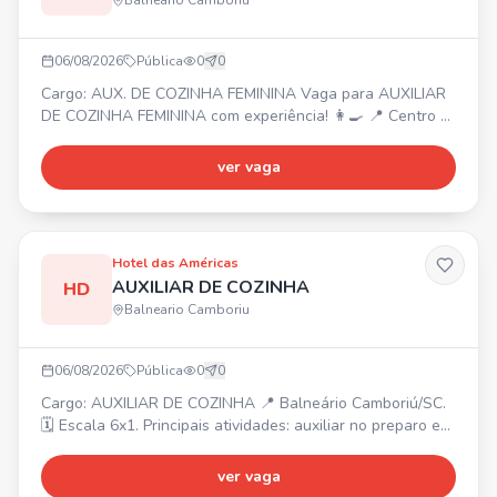
Balneario Camboriu
06/08/2026
Pública
0
0
Cargo: AUX. DE COZINHA FEMININA Vaga para AUXILIAR
DE COZINHA FEMININA com experiência! 👩‍🍳 📍 Centro -
Balneário Camboriú ⏰ Horário: 08:00 às 16:00 (com
almoço) de segunda a sábado. Funções: Auxiliar na
ver vaga
produção e montagem das marmitas, organização e
limpeza da cozinha. Requisito: Experiência nas rotinas da
cozinha. 🎁 Benefícios: Alimentação na empresa, ambiente
acolhe
Hotel das Américas
AUXILIAR DE COZINHA
HD
Balneario Camboriu
06/08/2026
Pública
0
0
Cargo: AUXILIAR DE COZINHA 📍 Balneário Camboriú/SC.
🗓️ Escala 6x1. Principais atividades: auxiliar no preparo e
montagem dos alimentos, higienizar e organizar
ingredientes, apoiar a equipe de cozinha, manter a limpeza
ver vaga
e organização. ✅ Requisitos: experiência será um