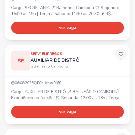
Cargo: SECRETARIA 📍 Balneário Camboriú ⏰ Segunda:
15:00 às 19h | Terça a sábado: 11:30 às 20:30 💰 R$
2.362,00 + quebra de caixa R$ 826,70 (seg a sab)
Atividades: Atendimento ao público presencial e online,
ver vaga
caixa, auxílio para um bom andamento do salão, cuidado
com o cliente e ambiente. Requisito: Ter experiência na
função.
SERV' EMPREGOS
AUXILIAR DE BISTRÔ
SE
Balneario Camboriu
06/08/2026
Pública
0
0
Cargo: AUXILIAR DE BISTRÔ 📍 BALNEÁRIO CAMBORIÚ
Experiência na função. ⏰ Segunda: 12:00 às 18h | Terça a
Sábado: 11:30 às 20:30 💰 Salário: R$2.218,00 + R$282,00
(Vale Alimentação) + Hora Extra. Atividades: •
ver vaga
Atendimento ao cliente e cozinha • Preparação de
alimentos • Estoque • Produção de receitas