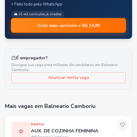
⚡ Feito todo pelo WhatsApp
👥 +5 mil currículos já criados
Criar meu currículo • R$ 14,90
É empregador?
Divulgue sua vaga para milhares de candidatos em
Balneario
Camboriu
.
Anunciar minha vaga
Mais vagas
em Balneario Camboriu
Dell'Iris
AUX. DE COZINHA FEMININA
D