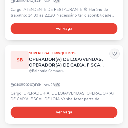
04/08/2026
Pública
36
0
Cargo: ATENDENTE DE RESTAURANTE ⏰ Horário de
trabalho: 14:00 às 22:20. Necessário ter disponibilidade
para horas extras. 💰 Salário inicial: R$ 2.250,00. 🎁
Benefícios: Alimentação na empresa, Vale transporte. ✅
ver vaga
Requisitos: Ser uma pessoa comunicativa, ter
responsabilidade com horários e metas.
SUPERLEGAL BRINQUEDOS
OPERADOR(A) DE LOJA/VENDAS,
SB
OPERADOR(A) DE CAIXA, FISCAL
DE LOJA
Balneario Camboriu
04/08/2026
Pública
28
0
Cargo: OPERADOR(A) DE LOJA/VENDAS, OPERADOR(A)
DE CAIXA, FISCAL DE LOJA Venha fazer parte da
SUPERLEGAL BRINQUEDOS! 🧸✨ 📍 Balneário Shopping –
Balneário Camboriú/SC. Requisitos: gostar de atender
ver vaga
pessoas, ter energia e responsabilidade. 💰 Oferecemos:
✔️ Salário compatível ✔️ Bonificações de vendas ✔️ Vale-
Transporte ✔️ Day Off de aniversário 🎁 ✔️ Cartão Flexível