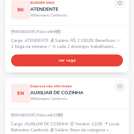
BURGER KING
ATENDENTE
BK
Balneario Camboriu
05/08/2026
Pública
9
0
Cargo: ATENDENTE 💰 Salário: R$ 2.150,00. Benefícios: ✅
1 folga na semana ✅ A cada 2 domingos trabalhados,
folga 1 ✅ Convênio odontológico ✅ Convênio com a
Farmácia São João ✅ Gympass ✅ Convênio com SESC ✅
ver vaga
Refeição no local ✅ VT caso deseje ✅ Hora extra paga
em folha ✅ Plano de carreira
Empresa não informada
AUXILIAR DE COZINHA
EN
Balneario Camboriu
05/08/2026
Pública
10
0
Cargo: AUXILIAR DE COZINHA ⏰ Horário: 12/36 📍 Local:
Balneário Camboriú 💰 Salário: Base da categoria +