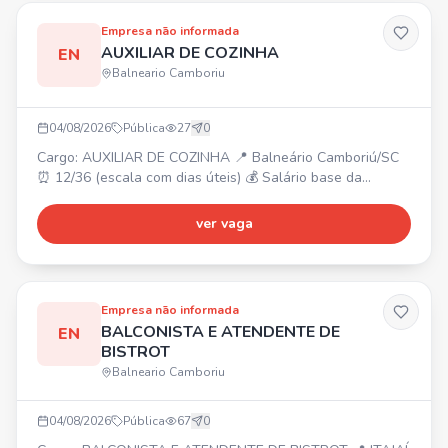
de Benefí
Empresa não informada
AUXILIAR DE COZINHA
EN
Balneario Camboriu
04/08/2026
Pública
27
0
Cargo: AUXILIAR DE COZINHA 📍 Balneário Camboriú/SC
⏰ 12/36 (escala com dias úteis) 💰 Salário base da
categoria + bonificações. 🎁 Reconhecimento e incentivos.
Venha fazer parte do nosso time!
ver vaga
Empresa não informada
BALCONISTA E ATENDENTE DE
EN
BISTROT
Balneario Camboriu
04/08/2026
Pública
67
0