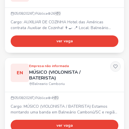
05/08/2026
Pública
26
0
Cargo: AUXILIAR DE COZINHA Hotel das Américas
contrata Auxiliar de Cozinha! 👨‍🍳 📍 Local: Balneário
Camboriú/SC Atividades: Auxiliar no preparo e montagem
dos alimentos, higienizar, cortar e organizar ingredientes,
ver vaga
apoiar a equipe de cozinha, manter a cozinha limpa e
organizada, auxiliar na organização e reposição de
alimentos, seguir normas de higiene, trabalhar em equipe
Empresa não informada
MÚSICO (VIOLONISTA /
EN
BATERISTA)
Balneario Camboriu
05/08/2026
Pública
4
0
Cargo: MÚSICO (VIOLONISTA / BATERISTA) Estamos
montando uma banda em Balneário Camboriú/SC e região!
🎸🥁 PROCURAMOS: - Violonista - Baterista Buscamos
pessoas comprometidas, que amem música, tenham
ver vaga