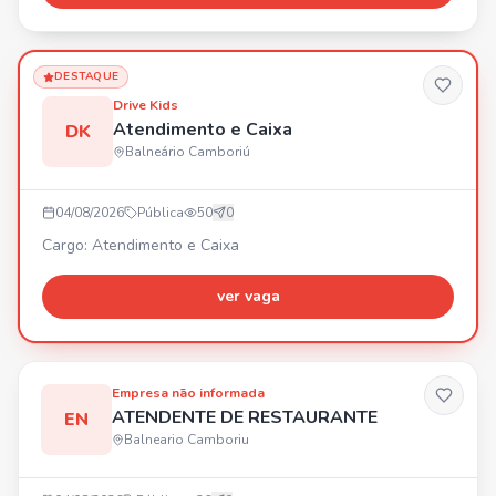
disponibilidade para ensaios e vontade de crescer. 🎶
Bora fazer música, gravar e colocar essa banda na
estrada! 🔥
DESTAQUE
Drive Kids
Atendimento e Caixa
DK
Balneário Camboriú
04/08/2026
Pública
50
0
Cargo: Atendimento e Caixa
ver vaga
Empresa não informada
ATENDENTE DE RESTAURANTE
EN
Balneario Camboriu