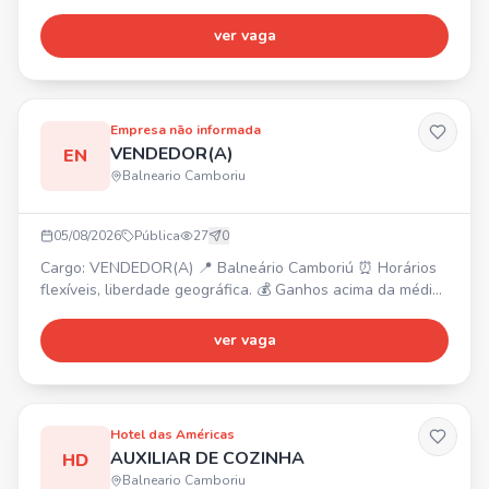
bonificação. Interessados, enviem seu currículo para o
WhatsApp.
ver vaga
Empresa não informada
VENDEDOR(A)
EN
Balneario Camboriu
05/08/2026
Pública
27
0
Cargo: VENDEDOR(A) 📍 Balneário Camboriú ⏰ Horários
flexíveis, liberdade geográfica. 💰 Ganhos acima da média
(sem limite de teto), premiações mensais, trimestrais e
anuais. ✨ Oferecemos plano de carreira. ✅ Requisitos:
ver vaga
Não exige experiência, ser comprometido, ter vontade de
transformar sua vida, comunicação, capacidade de
trabalhar em equipe e ser proativo.
Hotel das Américas
AUXILIAR DE COZINHA
HD
Balneario Camboriu