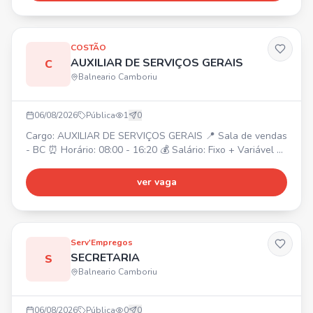
diferencial, organização, responsabilidade, boa
comunicação, disponibilidade de horários. 💰 Oferecemos:
salár
COSTÃO
AUXILIAR DE SERVIÇOS GERAIS
C
Balneario Camboriu
06/08/2026
Pública
1
0
Cargo: AUXILIAR DE SERVIÇOS GERAIS 📍 Sala de vendas
- BC ⏰ Horário: 08:00 - 16:20 💰 Salário: Fixo + Variável 🎁
Benefícios: Alimentação no local, Cesta básica, Plano de
Saúde e Odontológico.
ver vaga
Serv'Empregos
SECRETARIA
S
Balneario Camboriu
06/08/2026
Pública
0
0